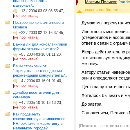
полезно обновлять
Максим Пелихов
[
marke
материал?..
+13
/
2004-03-08 08:55:47,
[
не прочитана
]
Построение консалтингового
Думаю мы перепутались
бизнеса
Инертность мышления э
+22
/
2003-02-12 16:37:45,
(стереотипов и ассоци
[
не прочитана
]
ответ в связи с ограни
Важны ли для консалтинговой
фирмы отзывы клиентов?
Якорь действительно р
+5
/
2004-03-16 01:11:20,
что используя методик
[
не прочитана
]
же тему.
Ваши страховки от
"отрицательного внедрения"
Автору статьи наверное
рекомендаций консультанта?..
они и определяют созд
+4
/
2004-03-16 01:01:40,
[
не прочитана
]
Ценю вашу критичность
Донабор посетителей для
Хотелось бы знать и мн
семинара
+4
/
2005-10-10 13:13:23,
До завтра
[
не прочитана
]
С уважением, Пелихов 
Как продвинуть
консалтинговую компанию по
PR, рекламе и маркетингу в
[Показать все ответы на э
маленьком городе?