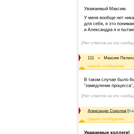
Уважаемый Максим.
У меня вообще нет ник
для себя, я это понима
и Александра я и пытаю
[Нет ответов на это сообщ
111
»
Максим Пелих
В таком случае было б
"замедление процесса",
[Нет ответов на это сообщ
Александр Соколов
[
tr
Уважаемые коллеги!