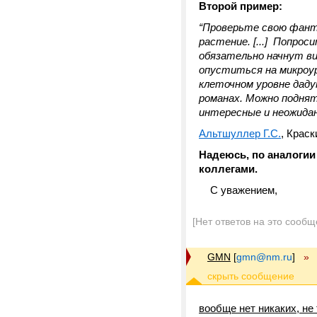
Второй пример:
“Проверьте свою фант
растение. [...] Попро
обязательно начнут ви
опуститься на микроур
клеточном уровне дад
романах. Можно поднят
интересные и неожидан
Альтшуллер Г.С.
, Краск
Надеюсь, по аналогии
коллегами.
С уважением,
[Нет ответов на это сообщ
GMN
[
gmn@nm.ru
]
»
вообще нет никаких, н