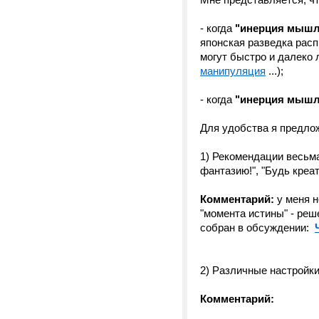
- когда
"инерция мыш
японская разведка расп
могут быстро и далеко л
манипуляция
...);
- когда
"инерция мышл
Для удобства я предло
1) Рекомендации весьм
фантазию!", "Будь креат
Комментарий:
у меня 
"момента истины" - реш
собран в обсуждении:
2) Различные настройки
Комментарий: