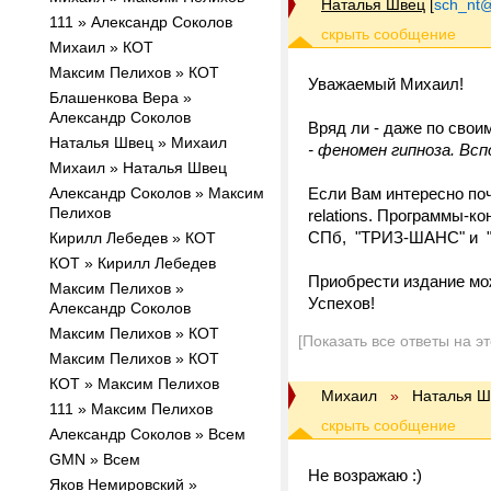
Наталья Швец
[
sch_nt@t
111 » Александр Соколов
Михаил » КОТ
Максим Пелихов » КОТ
Уважаемый Михаил!
Блашенкова Вера »
Александр Соколов
Вряд ли - даже по сво
Наталья Швец » Михаил
- феномен гипноза. Вс
Михаил » Наталья Швец
Александр Соколов » Максим
Если Вам интересно поч
Пелихов
relations. Программы-к
СПб, "ТРИЗ-ШАНС" и "Би
Кирилл Лебедев » КОТ
КОТ » Кирилл Лебедев
Приобрести издание мо
Максим Пелихов »
Успехов!
Александр Соколов
Максим Пелихов » КОТ
[Показать все ответы на э
Максим Пелихов » КОТ
КОТ » Максим Пелихов
Михаил
»
Наталья Ш
111 » Максим Пелихов
Александр Соколов » Всем
GMN » Всем
Не возражаю :)
Яков Немировский »