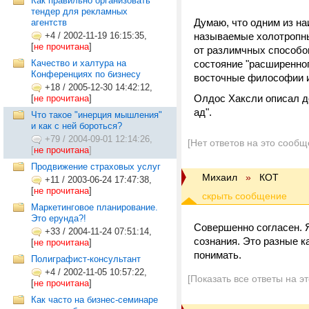
Как правильно организовать
тендер для рекламных
Думаю, что одним из н
агентств
+4
/
2002-11-19 16:15:35,
называемые холотропны
[
не прочитана
]
от разлимчных способо
Качество и халтура на
состояние "расширенног
Конференциях по бизнесу
восточные философии и 
+18
/
2005-12-30 14:42:12,
Олдос Хаксли описал до
[
не прочитана
]
ад".
Что такое "инерция мышления"
и как с ней бороться?
+79
/
2004-09-01 12:14:26,
[Нет ответов на это сообщ
[
не прочитана
]
Продвижение страховых услуг
Михаил
»
КОТ
+11
/
2003-06-24 17:47:38,
[
не прочитана
]
Маркетинговое планирование.
Это ерунда?!
Совершенно согласен. Я
+33
/
2004-11-24 07:51:14,
сознания. Это разные к
[
не прочитана
]
понимать.
Полиграфист-консультант
+4
/
2002-11-05 10:57:22,
[Показать все ответы на э
[
не прочитана
]
Как часто на бизнес-семинаре