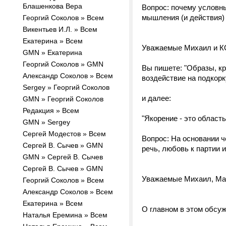
Блашенкова Вера
Вопрос: почему условны
мышления (и действия) 
Георгий Соколов » Всем
Викентьев И.Л. » Всем
Екатерина » Всем
Уважаемые Михаил и К
GMN » Екатерина
Георгий Соколов » GMN
Вы пишете: "Образы, кр
Александр Соколов » Всем
воздействие на подкорку
Sergey » Георгий Соколов
и далее:
GMN » Георгий Соколов
Редакция » Всем
"Якорение - это област
GMN » Sergey
Сергей Модестов » Всем
Вопрос: На основании 
Сергей В. Сычев » GMN
речь, любовь к партии 
GMN » Сергей В. Сычев
Сергей В. Сычев » GMN
Уважаемые Михаил, Ма
Георгий Соколов » Всем
Александр Соколов » Всем
Екатерина » Всем
О главном в этом обсу
Наталья Еремина » Всем