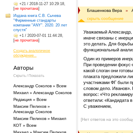
+21
/
2018-11-27 10:29:18,
[
не прочитана
]
Блашенкова Вера
»
Издана книга С.В. Сычева
"Фирменные стандарты
компании "ANY". 2020. 20 лет
спустя"
Уважаемый Александр, 
+1
/
2020-07-01 11:44:28,
иначе связаны с инерци
[
не прочитана
]
это делать. Для борьб
функциональный анали
Создать аналогичное
обсуждение...
Один из примеров инер
При проведении фокус-г
Авторы
какой слоган они готов
Скрыть / Показать
плаката предложили лиц
участниками ФГ были п
Александр Соколов » Всем
словом дело. Иванов». 
Михаил » Александр Соколов
вопрос: «Что рекламиру
Редакция » Всем
ответили: «Кандидата в
С уважением,
Максим Пелихов »
Александр Соколов
Максим Пелихов » Михаил
[Нет ответов на это сообщ
КОТ » Всем
Михаил » Максим Пелихов