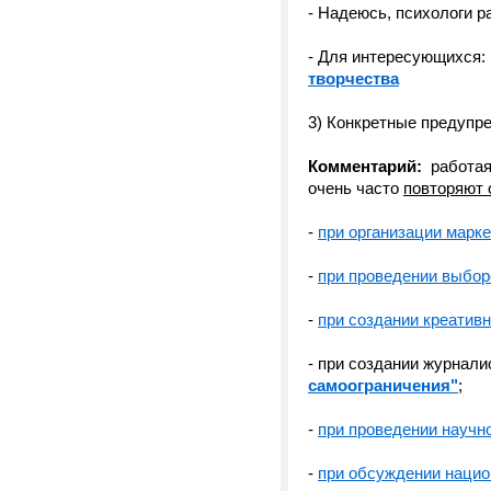
- Надеюсь, психологи р
- Для интересующихся:
творчества
3) Конкретные предупр
Комментарий:
работая
очень часто
повторяют 
-
при организации марк
-
при проведении выбор
-
при создании креатив
- при создании журнали
самоограничения"
;
-
при проведении научн
-
при обсуждении нацио