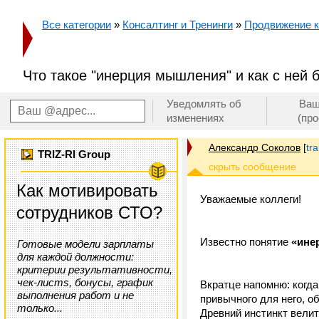
Все категории
»
Консалтинг и Тренинги
»
Продвижение к
Что такое "инерция мышления" и как с ней 
Уведомлять об
Ваш
изменениях
(пр
Александр Соколов
[
tr
TRIZ-RI Group
Как мотивировать
Уважаемые коллеги!
сотрудников СТО?
Известно понятие
«ине
Готовые модели зарплаты
для каждой должности:
критерии результативности,
чек-листs, бонусы, график
Вкратце напомню: когда
выполнения работ и не
привычного для него, об
только...
Древний инстинкт велит: