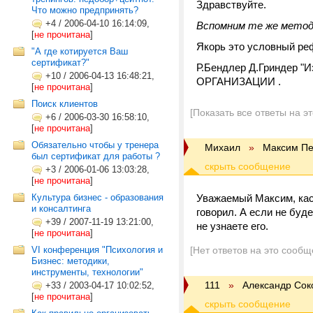
Здравствуйте.
Что можно предпринять?
+4
/
2006-04-10 16:14:09,
Вспомним те же методи
[
не прочитана
]
Якорь это условный ре
"А где котируется Ваш
сертификат?"
Р.Бендлер Д.Гриндер 
+10
/
2006-04-13 16:48:21,
ОРГАНИЗАЦИИ .
[
не прочитана
]
Поиск клиентов
[Показать все ответы на э
+6
/
2006-03-30 16:58:10,
[
не прочитана
]
Обязательно чтобы у тренера
Михаил
»
Максим Пе
был сертификат для работы ?
+3
/
2006-01-06 13:03:28,
[
не прочитана
]
Культура бизнес - образования
Уважаемый Максим, каса
и консалтинга
говорил. А если не буде
+39
/
2007-11-19 13:21:00,
не узнаете его.
[
не прочитана
]
VI конференция "Психология и
[Нет ответов на это сообщ
Бизнес: методики,
инструменты, технологии"
111
»
Александр Сок
+33
/
2003-04-17 10:02:52,
[
не прочитана
]