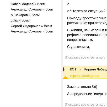
>
Павел Фадеев » Всем
Александр Соколов » Всем
> Что это за ситуации?
А. Захаров » Всем
Приведу простой приме
Julia » Всем
россиянина: при перехо
Сергей Сидорочев » Всем
В Англии, на Кипре и в
Александр Соколов » Всем
рефлекс россиянина при
неприятностям.
С уважением,
[Показать все ответы на э
КОТ
»
Кирилл Лебед
Замечательно 8)))
А определение "инертн
[Показать все ответы на э