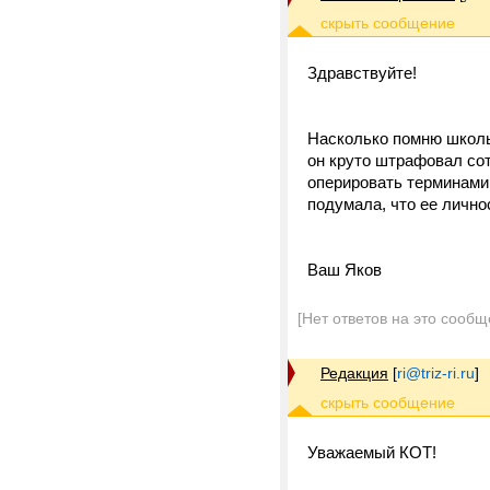
Здравствуйте!
Насколько помню школь
он круто штрафовал сот
оперировать терминами 
подумала, что ее личнос
Ваш Яков
[Нет ответов на это сообщ
Редакция
[
ri@triz-ri.ru
]
Уважаемый КОТ!