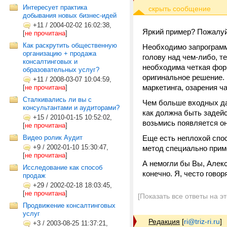
Интересует практика
добывания новых бизнес-идей
+11
/
2004-02-02 16:02:38,
Яркий пример? Пожалуй
[
не прочитана
]
Как раскрутить общественную
Необходимо запрограмм
организацию + продажа
голову над чем-либо, т
консалтинговых и
необходима четкая фор
образовательных услуг?
оригинальное решение. 
+11
/
2008-03-07 10:04:59,
маркетинга, озарения 
[
не прочитана
]
Сталкивались ли вы с
Чем больше входных да
консультантами и аудиторами?
как должна быть задейс
+15
/
2010-01-15 10:52:02,
возьмись появляется он
[
не прочитана
]
Видео ролик Аудит
Еще есть неплохой спос
+9
/
2002-01-10 15:30:47,
метод специально прим
[
не прочитана
]
А немогли бы Вы, Алек
Исследование как способ
конечно. Я, често гово
продаж
+29
/
2002-02-18 18:03:45,
[
не прочитана
]
[Показать все ответы на э
Продвижение консалтинговых
услуг
Редакция
[
ri@triz-ri.ru
]
+3
/
2003-08-25 11:37:21,