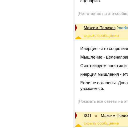
сценарию.
[Нет ответов на это сообщ
Максим Пелихов
[
marke
Инерция - это сопротив
Мышление - целенапра
Синтезируем понятия и
инерция мышления - эт
Если не согласны. Дав
уважаемый.
[Показать все ответы на э
КОТ
»
Максим Пели