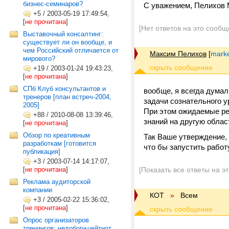
бизнес-семинаров?
С уважением, Пелихов 
+5
/
2003-05-19 17:49:54,
[
не прочитана
]
[Нет ответов на это сообщ
Выставочный консалтинг:
существует ли он вообще, и
чем Российский отличается от
Максим Пелихов
[
marke
мирового?
+19
/
2003-01-24 19:43:23,
[
не прочитана
]
СПб Клуб консультантов и
вообще, я всегда думал
тренеров [план встреч-2004,
задачи сознательного у
2005]
При этом ожидаемые ре
+88
/
2010-08-08 13:39:46,
знаний на другую облас
[
не прочитана
]
Обзор по креативным
Так Ваше утверждение, 
разработкам [готовится
что бы запустить рабо
публикация]
+3
/
2003-07-14 14:17:07,
[
не прочитана
]
[Показать все ответы на э
Реклама аудиторской
компании
КОТ
»
Всем
+3
/
2005-02-22 15:36:02,
[
не прочитана
]
Опрос организаторов
тренингов: недобор+цейтнот.