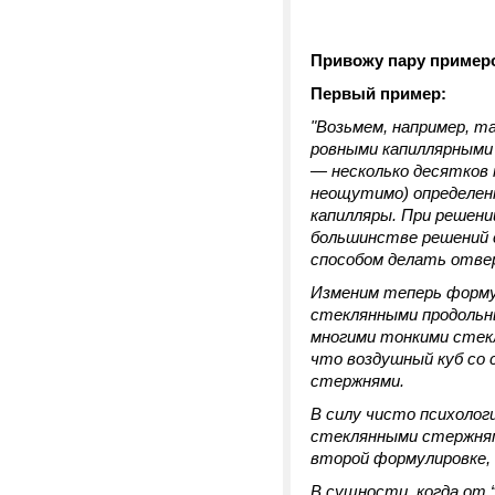
Привожу пару пример
Первый пример:
"Возьмем, например, т
ровными капиллярными 
— несколько десятков
неощутимо) определенн
капилляры. При решени
большинстве решений 
способом делать отвер
Изменим теперь формул
стеклянными продольны
многими тонкими стек
что воздушный куб со
стержнями.
В силу чисто психологи
стеклянными стержнями
второй формулировке, 
В сущности, когда от 