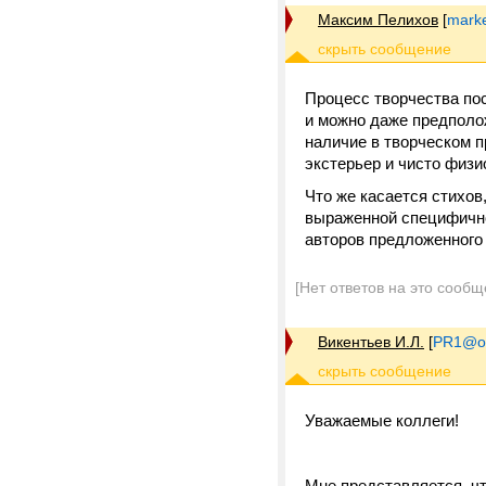
Максим Пелихов
[
marke
Процесс творчества пос
и можно даже предполож
наличие в творческом п
экстерьер и чисто физи
Что же касается стихов,
выраженной специфично
авторов предложенного 
[Нет ответов на это сообщ
Викентьев И.Л.
[
PR1@on
Уважаемые коллеги!
Мне представляется, чт