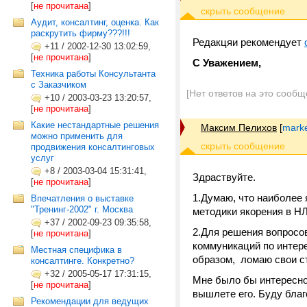
[
не прочитана
]
Аудит, консалтинг, оценка. Как
раскрутить фирму???!!!
Редакцяи рекомендует
+11
/
2002-12-30 13:02:59,
[
не прочитана
]
С Уважением,
Техника работы Консультанта
с Заказчиком
[Нет ответов на это сообщ
+10
/
2003-03-23 13:20:57,
[
не прочитана
]
Какие нестандартные решения
Максим Пелихов
[
marke
можно применить для
продвижения консалтинговых
услуг
+8
/
2003-03-04 15:31:41,
Здраствуйте.
[
не прочитана
]
1.Думаю, что наиболее 
Впечатления о выставке
"Тренинг-2002" г. Москва
методики якорения в Н
+37
/
2002-09-23 09:35:58,
2.Для решения вопросо
[
не прочитана
]
коммуникаций по интер
Местная специфика в
образом, ломаю свои с
консалтинге. Конкретно?
+32
/
2005-05-17 17:31:15,
Мне было бы интересно
[
не прочитана
]
вышлете его. Буду благ
Рекомендации для ведущих