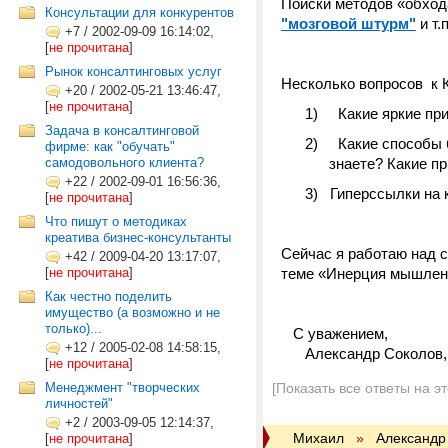
Поиски методов «обход
Консультации для конкурентов
"мозговой штурм"
и т.п
+7
/
2002-09-09 16:14:02,
[
не прочитана
]
Рынок консалтинговых услуг
Несколько вопросов к 
+20
/
2002-05-21 13:46:47,
[
не прочитана
]
1) Какие яркие пр
Задача в консалтинговой
2) Какие способы б
фирме: как "обучать"
самодовольного клиента?
знаете? Какие п
+22
/
2002-09-01 16:56:36,
3) Гиперссылки на 
[
не прочитана
]
Что пишут о методиках
креатива бизнес-консультанты
Сейчас я работаю над 
+42
/
2009-04-20 13:17:07,
[
не прочитана
]
теме «Инерция мышления
Как честно поделить
имущество (а возможно и не
только)...
С уважением,
+12
/
2005-02-08 14:58:15,
Александр Соколов,
[
не прочитана
]
Менеджмент "творческих
[Показать все ответы на э
личностей"
+2
/
2003-09-05 12:14:37,
Михаил
»
Александр
[
не прочитана
]