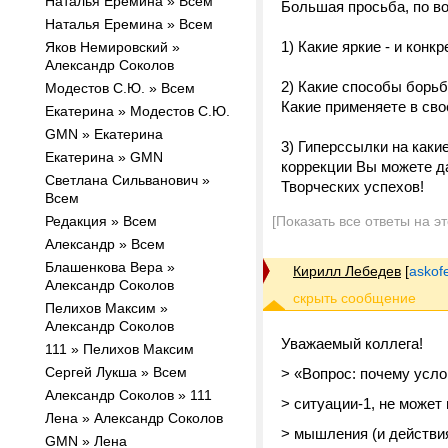
Наталья Еремина » Всем
Большая просьба, по во
Наталья Еремина » Всем
1) Какие яркие - и кон
Яков Немировский »
Александр Соколов
2) Какие способы борьб
Модестов С.Ю. » Всем
Какие применяете в сво
Екатерина » Модестов С.Ю.
GMN » Екатерина
3) Гиперссылки на как
Екатерина » GMN
коррекции Вы можете д
Светлана Сильванович »
Творческих успехов!
Всем
Редакция » Всем
[Показать все ответы на э
Александр » Всем
Блашенкова Вера »
Кирилл Лебедев
[
askof
Александр Соколов
Пелихов Максим »
Александр Соколов
Уважаемый коллега!
111 » Пелихов Максим
Сергей Лукша » Всем
> «Вопрос: почему усл
Александр Соколов » 111
> ситуации-1, не может
Лена » Александр Соколов
> мышления (и действи
GMN » Лена