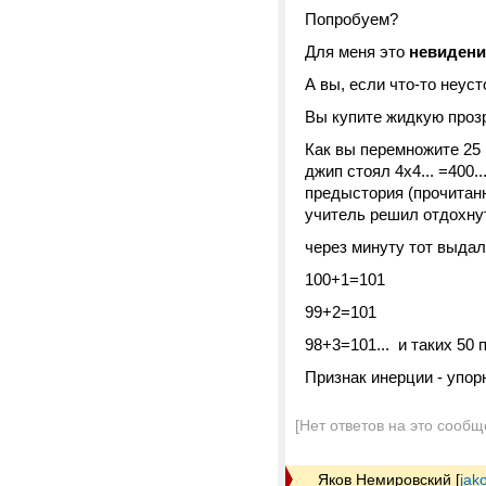
Попробуем?
Для меня это
невиден
А вы, если что-то неуст
Вы купите жидкую проз
Как вы перемножите 25 
джип стоял 4х4... =400.
предыстория (прочитанн
учитель решил отдохнут
через минуту тот выдал 
100+1=101
99+2=101
98+3=101... и таких 50 па
Признак инерции - упор
[Нет ответов на это сообщ
Яков Немировский
[
jak