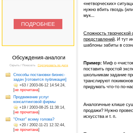
«нетворческих» ситуаци
нужно вбить гвоздь (ил
мук...
ПОДРОБНЕЕ
Сложность творческой 
представлений
. И тут 
шаблоны забиты в созн
Обсуждения-аналоги
Пример:
Миф о «чистом
Скрыть / Показать
Сортировать по дате
поставить простой экс
школьникам задание прид
Cпособы постановки бизнес-
задач [готовится публикация]
транслируют покимоно
+63
/
2003-06-12 14:54:24,
придумать что-то по-на
[
не прочитана
]
Продвижение услуг
консалтинговой фирмы
Аналогичные клише сущ
+19
/
2003-08-25 11:38:14,
продажи? Нужно провес
[
не прочитана
]
искусства и т. п.
"Откат" всему голова?
+20
/
2002-11-21 12:32:44,
[
не прочитана
]