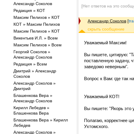
Александр Соколов
[Нет ответов на это сообщ
Редакция » КОТ
Максим Пелихов » КОТ
Александр Соколов
[
tr
КОТ » Максим Пелихов
Максим Пелихов » КОТ
Викентьев И.Л. » Всем
Уважаемый Максим!
Максим Пелихов » Всем
Георгий Соколов »
Вы пишете, цитирую: "Т
Александр Соколов
поставленную задачу, 
Редакция » Всем
заведомо неверным".
Дмитрий » Александр
Соколов
Вопрос к Вам: где так н
Александр Соколов »
Дмитрий
Блашенкова Вера »
Уважаемый КОТ!
Александр Соколов
Кирилл Лебедев »
Вы пишете: "Якорь это 
Блашенкова Вера
Блашенкова Вера » Кирилл
Полагаю, корректнее ци
Лебедев
Ухтомского.
Александр Соколов »