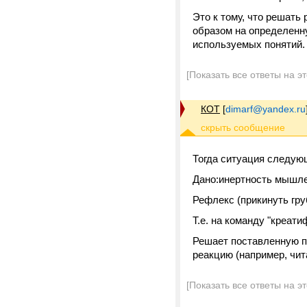
Это к тому, что решать
образом на определенну
используемых понятий.
[Показать все ответы на э
КОТ
[
dimarf@yandex.ru
Тогда ситуация следую
Дано:инертность мышле
Рефлекс (прикинуть гр
Т.е. на команду "креат
Решает поставленную п
реакцию (например, чит
[Показать все ответы на э