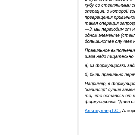
кубу со стеклянными с
операция, о которой г
превращения привычног
такая операция запрог
—3, мы переходим от н
одном элементе (стекл
большинстве случаев н
Правильное выполнени
шага надо тщательно 
а) из формулировки за
б) были правильно пер
Например, в формулиров
“капилляр” лучше замен
то, что осталось от к
формулировка: “Дана с
Альтшуллер Г.С.
, Алгор