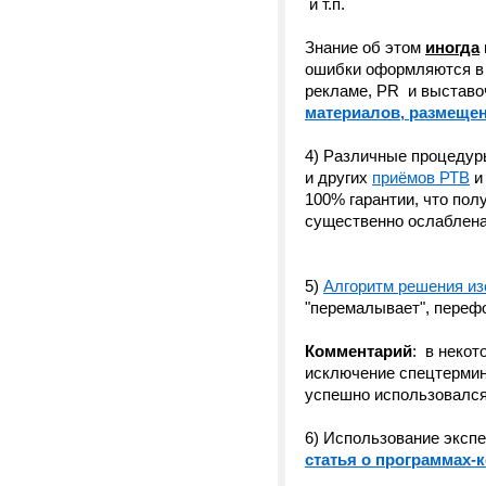
и т.п.
Знание об этом
иногда
ошибки оформляются в с
рекламе, PR и выставо
материалов, размеще
4) Различные процедур
и других
приёмов РТВ
и
100% гарантии, что пол
существенно ослаблена.
5)
Алгоритм решения из
"перемалывает", переф
Комментарий
: в неко
исключение спецтермино
успешно использовался
6) Использование экспе
статья о программах-