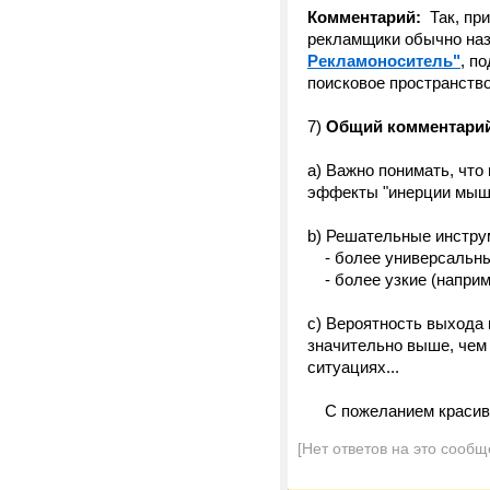
Комментарий:
Так, пр
рекламщики обычно наз
Рекламоноситель"
,
по
поисковое пространство
7)
Общий комментари
а) Важно понимать, чт
эффекты "инерции мышл
b) Решательные инстру
- более универсальные
- более узкие (наприме
c) Вероятность выхода
значительно выше, чем
ситуациях...
С пожеланием красив
[Нет ответов на это сообщ