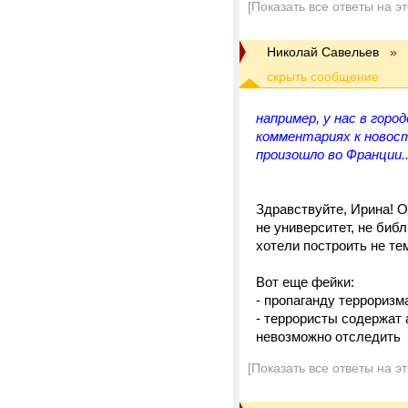
[Показать все ответы на э
Николай Савельев
»
например, у нас в гор
комментариях к новост
произошло во Франции..
Здравствуйте, Ирина! О
не университет, не биб
хотели построить не те
Вот еще фейки:
- пропаганду терроризм
- террористы содержат
невозможно отследить
[Показать все ответы на э