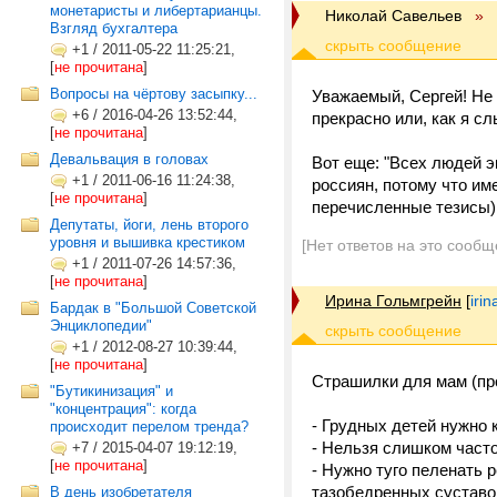
монетаристы и либертарианцы.
Николай Савельев
»
Взгляд бухгалтера
+1
/
2011-05-22 11:25:21,
[
не прочитана
]
Вопросы на чёртову засыпку...
Уважаемый, Сергей! Не 
+6
/
2016-04-26 13:52:44,
прекрасно или, как я с
[
не прочитана
]
Девальвация в головах
Вот еще: "Всех людей э
+1
/
2011-06-16 11:24:38,
россиян, потому что им
[
не прочитана
]
перечисленные тезисы)
Депутаты, йоги, лень второго
уровня и вышивка крестиком
[Нет ответов на это сообщ
+1
/
2011-07-26 14:57:36,
[
не прочитана
]
Ирина Гольмгрейн
[
iri
Бардак в "Большой Советской
Энциклопедии"
+1
/
2012-08-27 10:39:44,
[
не прочитана
]
Страшилки для мам (про
"Бутикинизация" и
"концентрация": когда
- Грудных детей нужно к
происходит перелом тренда?
- Нельзя слишком часто
+7
/
2015-04-07 19:12:19,
[
не прочитана
]
- Нужно туго пеленать 
тазобедренных суставов
В день изобретателя