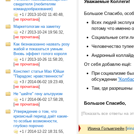
Уважаемые Коллеги!
свидетеля (любителям
командообразования)
Большое Спасибо, особ
+1
/
2013-10-02 11:40:48,
[
не прочитана
]
Всех людей эксплуа
Маркетологам на заметку
потому что именно 
+2
/
2013-10-24 19:56:32,
[
не прочитана
]
Социальные сети л
Как безнаказанно назвать розу
Человечество тупеет
жабой и показаться умным.
Вновь эффект голого короля
Андронный коллайде
+1
/
2013-10-26 11:58:20,
От себя добавлю ещё:
[
не прочитана
]
Конспект статьи Мао Юйши
При социализме была
"Парадокс нравственности"
обсуждении
"Колба
+3
/
2014-06-02 19:23:49,
[
не прочитана
]
Там, где разрешены 
Не "шейте" гену альтруизм
+1
/
2014-06-02 17:58:28,
Большое Спасибо,
[
не прочитана
]
Утверждение о том, что
[Показать все ответы на э
кризисный период даёт какие-
то особые возможности,
глубоко порочно
Ирина Гольмгрейн
[
iri
+1
/
2014-12-22 18:31:55,