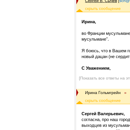
Сергей В. Сычёв
[
sch@tr
Ирина,
во Франции мусульмане 
мусульмане".
Я боюсь, что в Вашем г
новый дацан (не сердит
C Уважением,
[Показать все ответы на э
Ирина Гольмгрейн
»
Сергей Валерьевич,
согласна, про наш горо
выходцев из мусульманс