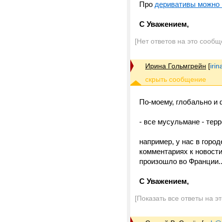
Про
деривативы можно 
С Уважением,
[Нет ответов на это сообщ
Ирина Гольмгрейн
[
iri
По-моему, глобально и 
- все мусульмане - тер
например, у нас в горо
комментариях к новости
произошло во Франции..
С Уважением,
[Показать все ответы на э