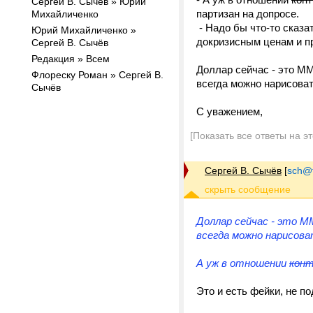
Сергей В. Сычёв » Юрий
партизан на допросе.
Михайличенко
- Надо бы что-то сказа
Юрий Михайличенко »
докризисным ценам и пр
Сергей В. Сычёв
Редакция » Всем
Доллар сейчас - это ММ
Флореску Роман » Сергей В.
всегда можно нарисоват
Сычёв
С уважением,
[Показать все ответы на э
Сергей В. Сычёв
[
sch@tr
Доллар сейчас - это ММ
всегда можно нарисова
А уж в отношении
кон
Это и есть фейки, не 