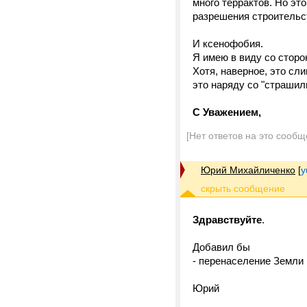
много террактов. Но это
разрешения строительс
И ксенофобия.
Я имею в виду со сторон
Хотя, наверное, это сл
это наряду со "страшилк
С Уважением,
[Нет ответов на это сообщ
Юрий Михайличенко
[
y
Здравствуйте
.
Добавил бы
- перенаселение Земли
Юрий