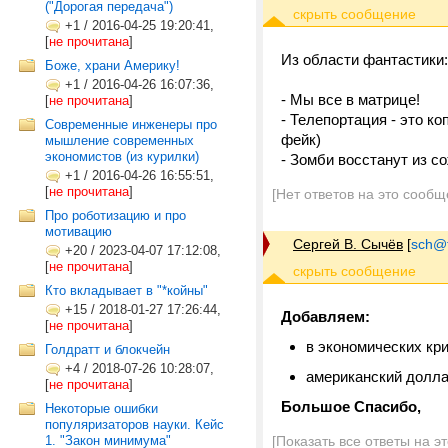
("Дорогая передача")
+1
/
2016-04-25 19:20:41,
[
не прочитана
]
Из области фантастики:
Боже, храни Америку!
+1
/
2016-04-26 16:07:36,
- Мы все в матрице!
[
не прочитана
]
- Телепортация - это ко
Cовременные инженеры про
фейк)
мышление современных
экономистов (из курилки)
- Зомби восстанут из с
+1
/
2016-04-26 16:55:51,
[
не прочитана
]
[Нет ответов на это сообщ
Про роботизацию и про
мотивацию
Сергей В. Сычёв
[
sch@tr
+20
/
2023-04-07 17:12:08,
[
не прочитана
]
Кто вкладывает в "*койны"
+15
/
2018-01-27 17:26:44,
Добавляем:
[
не прочитана
]
в экономических кр
Голдратт и блокчейн
+4
/
2018-07-26 10:28:07,
американский доллар
[
не прочитана
]
Большое Спасибо,
Некоторые ошибки
популяризаторов науки. Кейс
1. "Закон минимума"
[Показать все ответы на э