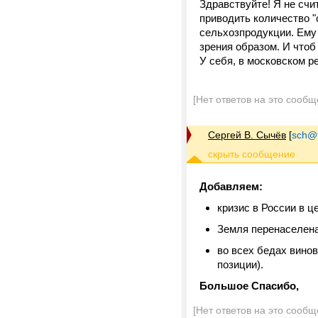
Здравствуйте! Я не счи
приводить количество "
сельхозпродукции. Ему 
зрения образом. И чтоб 
У себя, в московском р
[Нет ответов на это сообщ
Сергей В. Сычёв
[
sch@tr
Добавляем:
кризис в России в це
Земля перенаселена
во всех бедах вино
позиции).
Большое Спасибо,
[Нет ответов на это сообщ