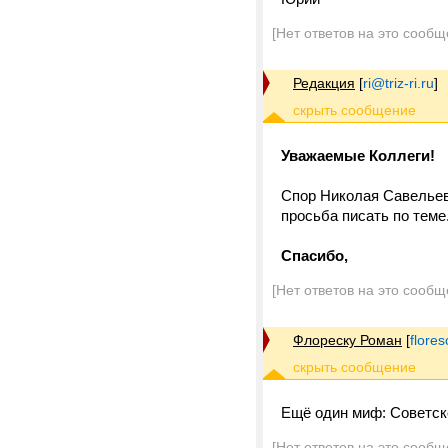
[Нет ответов на это сообщ
Редакция
[
ri@triz-ri.ru
]
Уважаемые Коллеги!
Спор Николая Савельев
просьба писать по теме
Спасибо,
[Нет ответов на это сообщ
Флореску Роман
[
flore
Ещё один миф: Советско
[Нет ответов на это сообщ