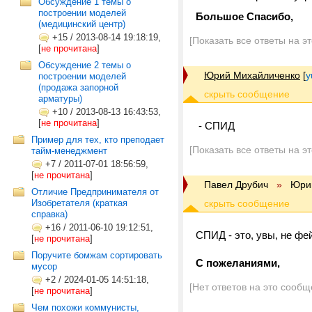
Обсуждение 1 темы о
построении моделей
Большое Спасибо,
(медицинский центр)
+15
/
2013-08-14 19:18:19,
[Показать все ответы на э
[
не прочитана
]
Обсуждение 2 темы о
Юрий Михайличенко
[
y
построении моделей
(продажа запорной
арматуры)
+10
/
2013-08-13 16:43:53,
[
не прочитана
]
- СПИД
Пример для тех, кто преподает
[Показать все ответы на э
тайм-менеджмент
+7
/
2011-07-01 18:56:59,
[
не прочитана
]
Павел Друбич
»
Юри
Отличие Предпринимателя от
Изобретателя (краткая
справка)
+16
/
2011-06-10 19:12:51,
CПИД - это, увы, не фей
[
не прочитана
]
Поручите бомжам сортировать
С пожеланиями,
мусор
+2
/
2024-01-05 14:51:18,
[Нет ответов на это сообщ
[
не прочитана
]
Чем похожи коммунисты,