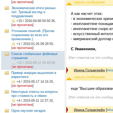
[
не прочитана
]
Экономические итоги разных
лет. Трезвый взгляд и
А как насчет этих:
поздравления
- в экономических криз
+15
/
2016-04-08 04:50:36,
- инопланетяне похища
[
не прочитана
]
- инопланетяне скоро а
Уточнение понятий. (Против
- искусственный интелл
социализма во всех его
- американский доллар 
проявлениях.)
+1
/
2015-01-26 09:29:55,
[
не прочитана
]
С Уважением,
Список глобальных фейковых
[Нет ответов на это сообщ
страшилок
+32
/
2016-08-12 10:49:59,
[
не прочитана
]
Ирина Гольмгрейн
[
iri
Пример инерции мышления в
маркетинге
+4
/
2015-05-17 14:16:25,
[
не прочитана
]
еще "Высшее образовани
Некоторые ответы на вопросы
про стоимость и обмен
[Нет ответов на это сообщ
+4
/
2015-05-11 12:37:10,
[
не прочитана
]
Ирина Гольмгрейн
[
iri
Одна научная загадка