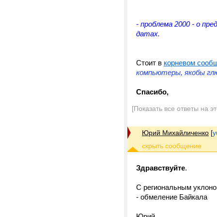
- проблема 2000 - о пр
датах.
Стоит в
корневом сооб
компьютеры, якобы глю
Спасибо,
[Показать все ответы на э
Юрий Михайличенко
[
y
Здравствуйте
.
С региональным уклон
- обмеление Байкала
Юрий