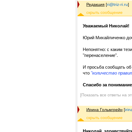
Редакция
[
ri@triz-ri.ru
]
Уважаемый Николай!
Юрий Михайличенко доб
Непонятно: с каким тез
"перенаселение".
И просьба сообщать об 
что
"количество прави
Спасибо за понимание
[Показать все ответы на э
Ирина Гольмгрейн
[
iri
Николай, здравствуйт