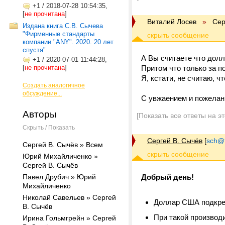
+1
/
2018-07-28 10:54:35,
[
не прочитана
]
Виталий Лосев
»
Сер
Издана книга С.В. Сычева
"Фирменные стандарты
компании "ANY". 2020. 20 лет
спустя"
А Вы считаете что долл
+1
/
2020-07-01 11:44:28,
[
не прочитана
]
Притом что только за п
Я, кстати, не считаю, ч
Создать аналогичное
обсуждение...
С увжаением и пожелан
Авторы
[Показать все ответы на э
Скрыть / Показать
Сергей В. Сычёв
[
sch@tr
Сергей В. Сычёв » Всем
Юрий Михайличенко »
Сергей В. Сычёв
Павел Друбич » Юрий
Добрый день!
Михайличенко
Николай Савельев » Сергей
Доллар США подкреп
В. Сычёв
При такой производ
Ирина Гольмгрейн » Сергей