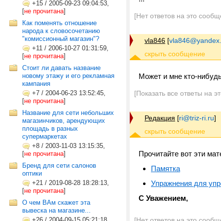
+15
/
2005-09-23 09:04:53,
[
не прочитана
]
[Нет ответов на это сообщ
Как поменять отношение
народа к словосочетанию
"комиссионный магазин"?
vla846
[
vla846@yandex.
+11
/
2006-10-27 01:31:59,
[
не прочитана
]
Стоит ли давать название
новому этажу и его рекламная
Может и мне кто-нибуд
кампания
+7
/
2004-06-23 13:52:45,
[Показать все ответы на э
[
не прочитана
]
Название для сети небольших
Редакция
[
ri@triz-ri.ru
]
магазинчиков, арендующих
площадь в разных
супермаркетах
+8
/
2003-11-03 13:15:35,
Прочитайте вот эти мат
[
не прочитана
]
Бренд для сети салонов
Памятка
оптики
+21
/
2019-08-28 18:28:13,
Упражнения для уп
[
не прочитана
]
С Уважением,
О чем ВАм скажет эта
вывеска на магазине...
+26
/
2004-09-15 05:21:18,
[Нет ответов на это сообщ