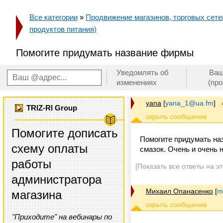
Все категории
»
Продвижение магазинов, торговых сетей
продуктов питания)
Помогите придумать название фирмы
Уведомлять об
Ваш
изменениях
(пр
yana
[
yana_1@ua.fm
]
TRIZ-RI Group
Помогите дописать
Помогите придумать на
схему оплаты
смазок. Очень и очень 
работы
[Показать все ответы на э
администратора
Михаил Опанасенко
[
m
магазина
"Приходите" на вебинары по