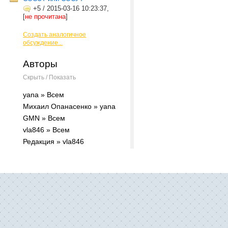
+5
/
2015-03-16 10:23:37,
[
не прочитана
]
Создать аналогичное
обсуждение...
Авторы
Скрыть / Показать
yana » Всем
Михаил Опанасенко » yana
GMN » Всем
vla846 » Всем
Редакция » vla846