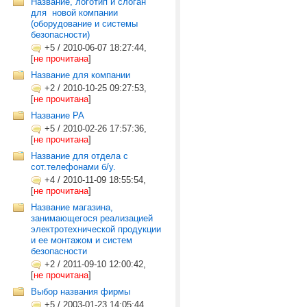
Название, логотип и слоган
для ­ новой компании
(оборудование и системы
безопасности)
+5
/
2010-06-07 18:27:44,
[
не прочитана
]
Название для компании
+2
/
2010-10-25 09:27:53,
[
не прочитана
]
Название РА
+5
/
2010-02-26 17:57:36,
[
не прочитана
]
Название для отдела с
сот.телефонами б/у.
+4
/
2010-11-09 18:55:54,
[
не прочитана
]
Название магазина,
занимающегося реализацией
электротехнической продукции
и ее монтажом и систем
безопасности
+2
/
2011-09-10 12:00:42,
[
не прочитана
]
Выбор названия фирмы
+5
/
2003-01-23 14:05:44,