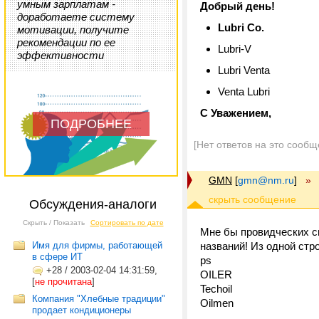
умным зарплатам -
Добрый день!
доработаете систему
Lubri Co.
мотивации, получите
рекомендации по ее
Lubri-V
эффективности
Lubri Venta
Venta Lubri
С Уважением,
ПОДРОБНЕЕ
[Нет ответов на это сообщ
GMN
[
gmn@nm.ru
]
»
Обсуждения-аналоги
Скрыть / Показать
Сортировать по дате
Мне бы провидческих с
Имя для фирмы, работающей
названий! Из одной стр
в сфере ИТ
ps
+28
/
2003-02-04 14:31:59,
OILER
[
не прочитана
]
Techoil
Компания "Хлебные традиции"
Oilmen
продает кондиционеры
...