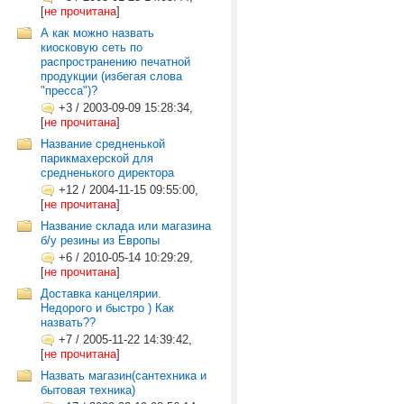
[
не прочитана
]
А как можно назвать
киосковую сеть по
распространению печатной
продукции (избегая слова
"пресса")?
+3
/
2003-09-09 15:28:34,
[
не прочитана
]
Название средненькой
парикмахерской для
средненького директора
+12
/
2004-11-15 09:55:00,
[
не прочитана
]
Название склада или магазина
б/у резины из Европы
+6
/
2010-05-14 10:29:29,
[
не прочитана
]
Доставка канцелярии.
Недорого и быстро ) Как
назвать??
+7
/
2005-11-22 14:39:42,
[
не прочитана
]
Назвать магазин(сантехника и
бытовая техника)