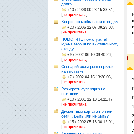
долго
+10
/
2006-09-28 15:33:51,
[
не прочитана
]
Вопрос по мобильным стендам
+20
/
2005-12-07 09:29:03,
[
не прочитана
]
ПОМОГИТЕ пожалуйста!
[Н
нужна теория по выставочному
стенду
+9
/
2002-06-10 09:40:26,
[
не прочитана
]
Сценарий розыгрыша призов
на выставке
+7
/
2002-04-15 13:36:06,
[
не прочитана
]
Разыграть суперприз на
выставке
+10
/
2001-12-19 14:11:47,
[
не прочитана
]
Дисконтные карты аптечной
сети... Быть или не быть?
+15
/
2002-05-16 00:12:01,
[
не прочитана
]
Аквариум на выставке