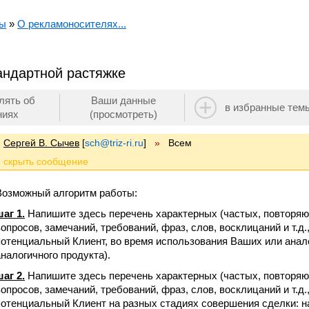
мы
»
О рекламоносителях...
андартной растяжке
лять об
Ваши данные
в избранные тем
ниях
(просмотреть)
Сергей В. Сычев
[
sch@triz-ri.ru
]
»
Всем
Возможный алгоритм работы:
шаг 1.
Напишите здесь перечень характерных (частых, повторя
вопросов, замечаний, требований, фраз, слов, восклицаний и т.д
потенциальный Клиент, во время использования Ваших или анал
аналогичного продукта).
шаг 2.
Напишите здесь перечень характерных (частых, повторя
вопросов, замечаний, требований, фраз, слов, восклицаний и т.д
потенциальный Клиент на разных стадиях совершения сделки: на