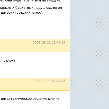
и. Она будет крепиться на виадуке.
 красных бархатных подушках, но он
удитории (средний класс).
2003-05-23 11:08:42
ля балок?
2003-05-23 14:44:53
тинка) техническое решение мне не