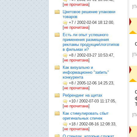
[
не прочитана
]
[П
Цветовое решение упаковки
товаров
+7
/
2002-02-04 18:12:00,
[
не прочитана
]
Есть ли опыт успешного
применения размещения
рекламы продукции\логотипов
в фильмах и?
[П
+8
/
2002-03-27 10:53:47,
[
не прочитана
]
Как визуально и
информационно "забить"
конкурента
+8
/
2005-12-06 14:25:23,
[
не прочитана
]
Ребрендинг на щитах
+10
/
2002-07-03 11:17:05,
[
не прочитана
]
Как стимулировать сбыт
[П
оригинальных спичек
+18
/
2002-08-16 12:08:33,
[
не прочитана
]
О стендах, которые служат