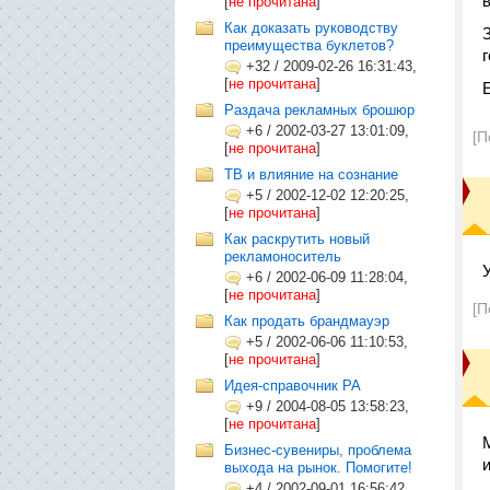
[
не прочитана
]
Как доказать руководству
преимущества буклетов?
+32
/
2009-02-26 16:31:43,
[
не прочитана
]
Раздача рекламных брошюр
+6
/
2002-03-27 13:01:09,
[П
[
не прочитана
]
ТВ и влияние на сознание
+5
/
2002-12-02 12:20:25,
[
не прочитана
]
Как раскрутить новый
рекламоноситель
+6
/
2002-06-09 11:28:04,
[
не прочитана
]
[П
Как продать брандмауэр
+5
/
2002-06-06 11:10:53,
[
не прочитана
]
Идея-справочник РА
+9
/
2004-08-05 13:58:23,
[
не прочитана
]
Бизнес-сувениры, проблема
выхода на рынок. Помогите!
+4
/
2002-09-01 16:56:42,