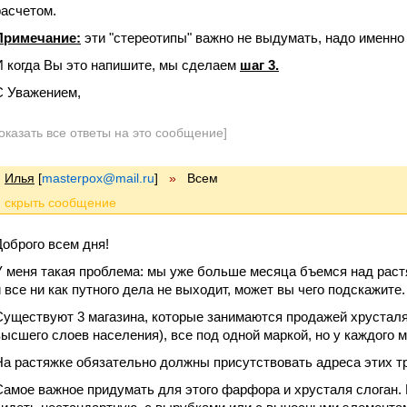
расчетом.
Примечание:
эти "стереотипы" важно не выдумать, надо именно
И когда Вы это напишите, мы сделаем
шаг 3.
С Уважением,
оказать все ответы на это сообщение]
Илья
[
masterpox@mail.ru
]
»
Всем
Доброго всем дня!
У меня такая проблема: мы уже больше месяца бъемся над раст
и все ни как путного дела не выходит, может вы чего подскажите.
Существуют 3 магазина, которые занимаются продажей хрусталя
высшего слоев населения), все под одной маркой, но у каждого м
На растяжке обязательно должны присутствовать адреса этих тр
Самое важное придумать для этого фарфора и хрусталя слоган.