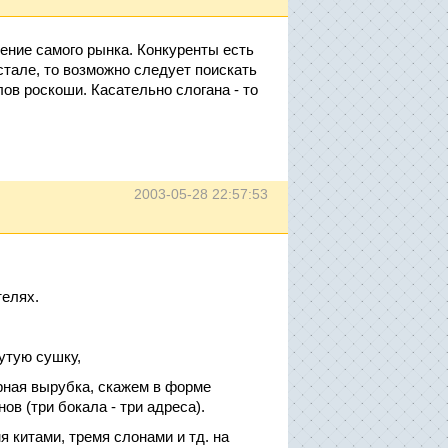
чение самого рынка. Конкуренты есть
тале, то возможно следует поискать
лов роскоши. Касательно слогана - то
2003-05-28 22:57:53
телях.
утую сушку,
урная вырубка, скажем в форме
ов (три бокала - три адреса).
я китами, тремя слонами и тд. на