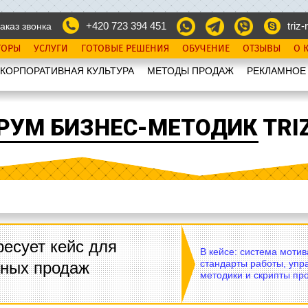
+420 723 394 451
triz-r
аказ звонка
ТОРЫ
УСЛУГИ
ГОТОВЫЕ РЕШЕНИЯ
ОБУЧЕНИЕ
ОТЗЫВЫ
О 
КОРПОРАТИВНАЯ КУЛЬТУРА
МЕТОДЫ ПРОДАЖ
РЕКЛАМНОЕ
РУМ БИЗНЕС-МЕТОДИК TRIZ
есует кейс для
В кейсе: система моти
стандарты работы, упр
вных продаж
методики и скрипты пр