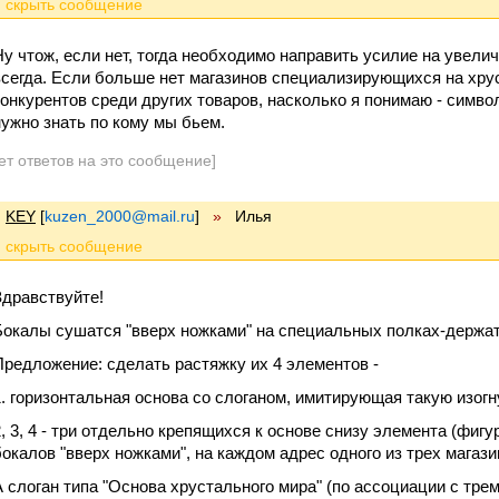
Ну чтож, если нет, тогда необходимо направить усилие на увели
всегда. Если больше нет магазинов специализирующихся на хрус
конкурентов среди других товаров, насколько я понимаю - симво
нужно знать по кому мы бьем.
ет ответов на это сообщение]
KEY
[
kuzen_2000@mail.ru
]
»
Илья
Здравствуйте!
Бокалы сушатся "вверх ножками" на специальных полках-держа
Предложение: сделать растяжку их 4 элементов -
1. горизонтальная основа со слоганом, имитирующая такую изогн
2, 3, 4 - три отдельно крепящихся к основе снизу элемента (фиг
бокалов "вверх ножками", на каждом адрес одного из трех магазин
А слоган типа "Основа хрустального мира" (по ассоциации с трем