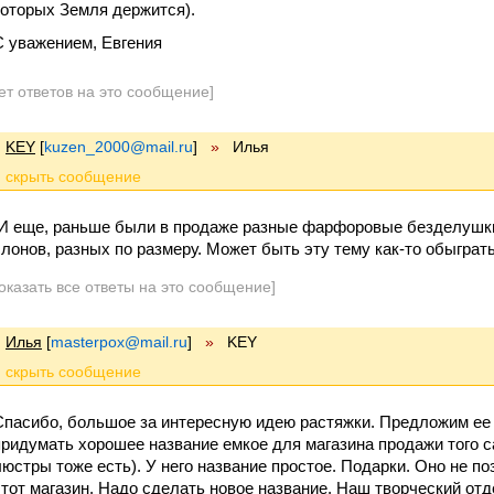
которых Земля держится).
С уважением, Евгения
ет ответов на это сообщение]
KEY
[
kuzen_2000@mail.ru
]
»
Илья
И еще, раньше были в продаже разные фарфоровые безделушк
слонов, разных по размеру. Может быть эту тему как-то обыграт
оказать все ответы на это сообщение]
Илья
[
masterpox@mail.ru
]
»
KEY
Спасибо, большое за интересную идею растяжки. Предложим ее 
придумать хорошее название емкое для магазина продажи того с
люстры тоже есть). У него название простое. Подарки. Оно не 
этот магазин. Надо сделать новое название. Наш творческий от