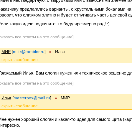
видеть нестандартную, с вырубками или с выносными элементам
Заказчику предлагались варианты, с хрустальными бокалами на
говорит, что слижком элитно и будет отпугивать часть целевой а
Если какую идею подкините, то буду чрезмерно рад! :)
оказать все ответы на это сообщение]
МИР
[
m.i.r@rambler.ru
]
»
Илья
Уважаемый Илья, Вам слоган нужен или техническое решение д
оказать все ответы на это сообщение]
Илья
[
masterpox@mail.ru
]
»
МИР
Мне нужен хороший слоган и какая-то идея для самого щита (кар
интересно.