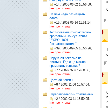
+14
/
2003-06-02 16:56:59,
[
не прочитана
]
На чём надо размещать
слоган
[Н
+15
/
2002-09-14 11:51:14,
[
не прочитана
]
Тестирование компьютерной
программы -консультанта
"EXPO: 1001
Рекламоноситель"
+39
/
2003-09-05 16:56:26,
[
не прочитана
]
Наружная реклама на...
листьях. Где еще можно
[П
применить решение?
+7
/
2002-03-07 19:00:30,
[
не прочитана
]
Цветной бензин
+8
/
2002-11-06 16:57:04,
[
не прочитана
]
Первоапрельский трамвайчик
+2
/
2002-03-11 13:50:05,
[
не прочитана
]