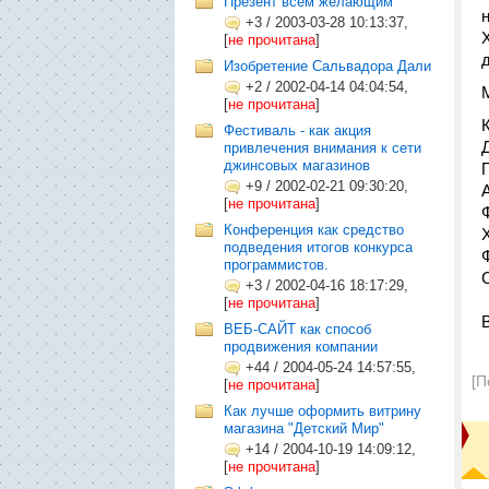
Презент всем желающим
+3
/
2003-03-28 10:13:37,
[
не прочитана
]
Изобретение Сальвадора Дали
+2
/
2002-04-14 04:04:54,
[
не прочитана
]
Фестиваль - как акция
привлечения внимания к сети
джинсовых магазинов
+9
/
2002-02-21 09:30:20,
[
не прочитана
]
Конференция как средство
подведения итогов конкурса
программистов.
+3
/
2002-04-16 18:17:29,
[
не прочитана
]
ВЕБ-САЙТ как способ
продвижения компании
+44
/
2004-05-24 14:57:55,
[П
[
не прочитана
]
Как лучше оформить витрину
магазина "Детский Мир"
+14
/
2004-10-19 14:09:12,
[
не прочитана
]