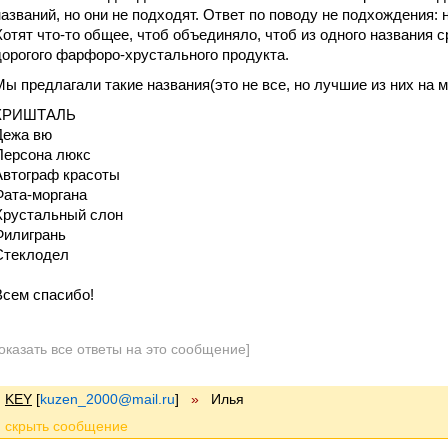
названий, но они не подходят. Ответ по поводу не подхождения:
Хотят что-то общее, чтоб объединяло, чтоб из одного названия с
дорогого фарфоро-хрустального продукта.
Мы предлагали такие названия(это не все, но лучшие из них на м
КРИШТАЛЬ
Дежа вю
Персона люкс
Автограф красоты
Фата-моргана
Хрустальный слон
Филигрань
Стеклодел
Всем спасибо!
оказать все ответы на это сообщение]
KEY
[
kuzen_2000@mail.ru
]
»
Илья