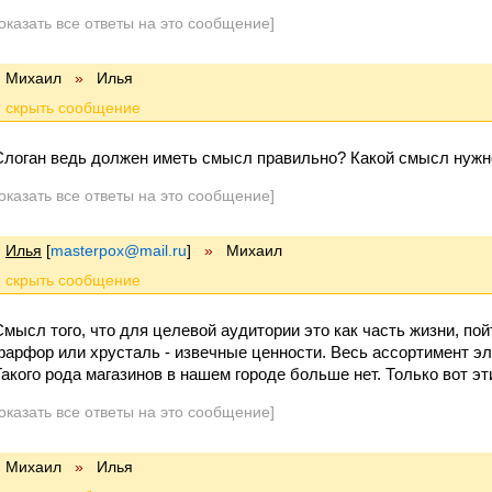
оказать все ответы на это сообщение]
Михаил
»
Илья
Слоган ведь должен иметь смысл правильно? Какой смысл нужно
оказать все ответы на это сообщение]
Илья
[
masterpox@mail.ru
]
»
Михаил
Смысл того, что для целевой аудитории это как часть жизни, пой
фарфор или хрусталь - извечные ценности. Весь ассортимент эл
Такого рода магазинов в нашем городе больше нет. Только вот эти
оказать все ответы на это сообщение]
Михаил
»
Илья