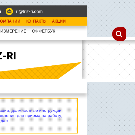
i
ri@triz-ri.com
КОМПАНИИ
КОНТАКТЫ
АКЦИИ
 ИЗМЕРЕНИЕ
OФФЕРБУК
-RI
вации, должностные инструкции,
ажнения для приема на работу,
одаж