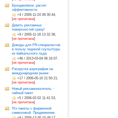
Брэндмобили: расчет
эффективности
+4
/
2005-11-24 09:30:44,
[
не прочитана
]
Девять рекламных
поверхностей сразу!
+9
/
2005-11-18 13:32:38,
[
не прочитана
]
Доводы для PR-специалистов
в пользу ледяной скульптуры
из байкальского льда
+46
/
2013-03-04 06:16:07,
[
не прочитана
]
Раскрутка аэрографии на
международном рынке
+17
/
2006-05-10 21:50:21,
[
не прочитана
]
Новый рекламоноситель -
чайный пакет
+5
/
2006-02-02 11:41:53,
[
не прочитана
]
П/э пакеты с фирменной
символикой. Продвижение.
+9
/
2005-12-30 15:48:17,