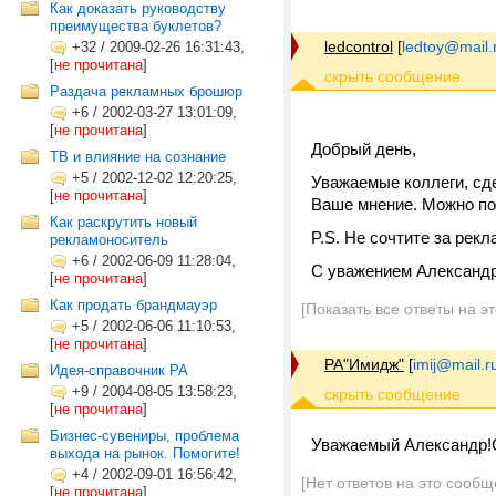
Как доказать руководству
преимущества буклетов?
ledcontrol
[
ledtoy@mail.
+32
/
2009-02-26 16:31:43,
[
не прочитана
]
Раздача рекламных брошюр
+6
/
2002-03-27 13:01:09,
[
не прочитана
]
Добрый день,
ТВ и влияние на сознание
+5
/
2002-12-02 12:20:25,
Уважаемые коллеги, сд
[
не прочитана
]
Ваше мнение. Можно п
Как раскрутить новый
P.S. Не сочтите за рекл
рекламоноситель
+6
/
2002-06-09 11:28:04,
С уважением Алексан
[
не прочитана
]
Как продать брандмауэр
[Показать все ответы на э
+5
/
2002-06-06 11:10:53,
[
не прочитана
]
РА"Имидж"
[
imij@mail.r
Идея-справочник РА
+9
/
2004-08-05 13:58:23,
[
не прочитана
]
Бизнес-сувениры, проблема
Уважаемый Александр!С
выхода на рынок. Помогите!
+4
/
2002-09-01 16:56:42,
[Нет ответов на это сообщ
[
не прочитана
]