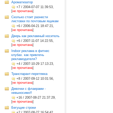
Ароматизатор
+7
/
2004-07-07 11:39:53,
[
не прочитана
]
Сколько стоит разнести
листовки по почтовым ящикам
+6
/
2006-04-21 18:47:21,
[
не прочитана
]
Дверь как рекламный носитель
+6
/
2007-11-07 14:22:55,
[
не прочитана
]
Indoor реклама в фитнес
клубах. как привлечь
рекламодателя?
+4
/
2007-10-29 17:13:23,
[
не прочитана
]
Транспарант-перетяжка
+8
/
2007-09-12 10:01:56,
[
не прочитана
]
Девочки с флаерами -
невыносимо!!
+16
/
2007-08-27 21:37:29,
[
не прочитана
]
Бегущие строки
+2
/
2007-08-27 16:54:42,