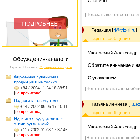
Спасибо.
[Показать все ответы на э
ПОДРОБНЕЕ
Редакция
[
ri@triz-ri.ru
]
Уважаемый Александр!
Обсуждения-аналоги
Обратите внимание и н
Скрыть / Показать
Сортировать по дате
Фирменная сувенирная
С уважением
продукция и не только.
+84
/
2004-11-24 18:38:51,
[Нет ответов на это сообщ
[
не прочитана
]
Подарки к Новому году
Татьяна Лежнева
[
T.Lez
+14
/
2002-06-05 17:10:11,
[
не прочитана
]
Ну, и что я буду делать с
этими буклетами?
Уважаемый Александр, п
+11
/
2002-01-08 17:37:45,
[
не прочитана
]
[Нет ответов на это сообщ