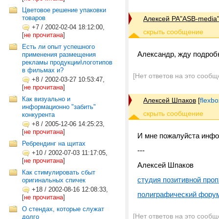
Цветовое решение упаковки
товаров
Алексей РА"ASB-media
+7
/
2002-02-04 18:12:00,
[
не прочитана
]
Есть ли опыт успешного
Александр, жду подробн
применения размещения
рекламы продукции\логотипов
в фильмах и?
[Нет ответов на это сообщ
+8
/
2002-03-27 10:53:47,
[
не прочитана
]
Как визуально и
Алексей Шпаков
[
flexb
информационно "забить"
конкурента
+8
/
2005-12-06 14:25:23,
[
не прочитана
]
И мне пожалуйста инфо
Ребрендинг на щитах
---
+10
/
2002-07-03 11:17:05,
[
не прочитана
]
Алексей Шпаков
Как стимулировать сбыт
студия позитивной проп
оригинальных спичек
+18
/
2002-08-16 12:08:33,
полиграфический фору
[
не прочитана
]
О стендах, которые служат
[Нет ответов на это сообщ
долго