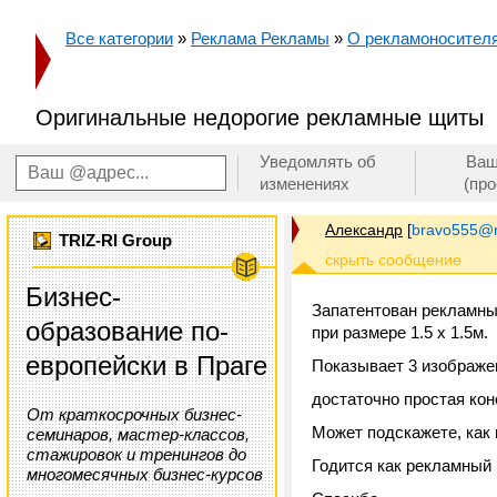
Все категории
»
Реклама Рекламы
»
О рекламоносителя
Оригинальные недорогие рекламные щиты
Уведомлять об
Ваш
изменениях
(пр
Александр
[
bravo555@m
TRIZ-RI Group
Бизнес-
Запатентован рекламны
образование по-
при размере 1.5 х 1.5м.
европейски в Праге
Показывает 3 изображе
достаточно простая кон
От краткосрочных бизнес-
Может подскажете, как 
семинаров, мастер-классов,
стажировок и тренингов до
Годится как рекламный щ
многомесячных бизнес-курсов