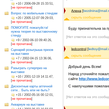
+10
/
2006-09-28 15:33:51,
[
не прочитана
]
Алена
[
bezdnina@mail.
Вопрос по мобильным стендам
+20
/
2005-12-07 09:29:03,
[
не прочитана
]
ПОМОГИТЕ пожалуйста!
Буду признательна за 
нужна теория по выставочному
стенду
[Нет ответов на это сообщ
+9
/
2002-06-10 09:40:26,
[
не прочитана
]
ledcontrol
[
ledtoy@mail.
Сценарий розыгрыша призов
на выставке
+7
/
2002-04-15 13:36:06,
[
не прочитана
]
Добрый день Всем!
Разыграть суперприз на
выставке
Народ уточняйте пожал
+10
/
2001-12-19 14:11:47,
сайте
http://www.ledcon
[
не прочитана
]
С наилучшими пожелан
Дисконтные карты аптечной
сети... Быть или не быть?
+15
/
2002-05-16 00:12:01,
[Нет ответов на это сообщ
[
не прочитана
]
Аквариум на выставке