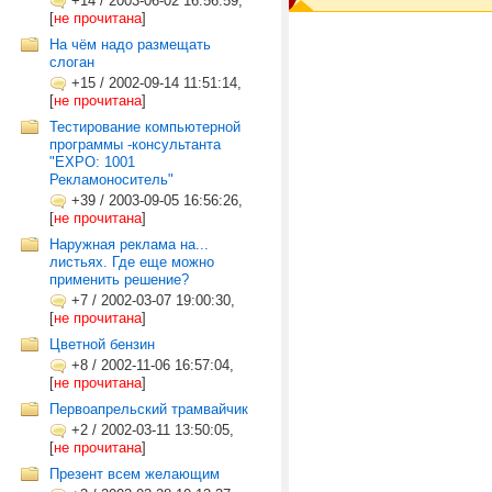
+14
/
2003-06-02 16:56:59,
[
не прочитана
]
На чём надо размещать
слоган
+15
/
2002-09-14 11:51:14,
[
не прочитана
]
Тестирование компьютерной
программы -консультанта
"EXPO: 1001
Рекламоноситель"
+39
/
2003-09-05 16:56:26,
[
не прочитана
]
Наружная реклама на...
листьях. Где еще можно
применить решение?
+7
/
2002-03-07 19:00:30,
[
не прочитана
]
Цветной бензин
+8
/
2002-11-06 16:57:04,
[
не прочитана
]
Первоапрельский трамвайчик
+2
/
2002-03-11 13:50:05,
[
не прочитана
]
Презент всем желающим