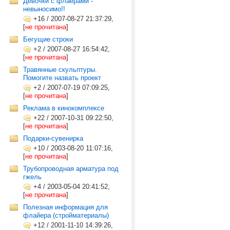
Девочки с флаерами -
невыносимо!!
+16
/
2007-08-27 21:37:29,
[
не прочитана
]
Бегущие строки
+2
/
2007-08-27 16:54:42,
[
не прочитана
]
Травянные скульптуры.
Помогите назвать проект
+2
/
2007-07-19 07:09:25,
[
не прочитана
]
Реклама в кинокомплексе
+22
/
2007-10-31 09:22:50,
[
не прочитана
]
Подарки-сувенирка
+10
/
2003-08-20 11:07:16,
[
не прочитана
]
Трубопроводная арматура под
гжель
+4
/
2003-05-04 20:41:52,
[
не прочитана
]
Полезная информация для
флайера (стройматериалы)
+12
/
2001-11-10 14:39:26,