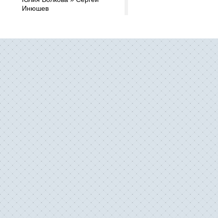
Инюшев