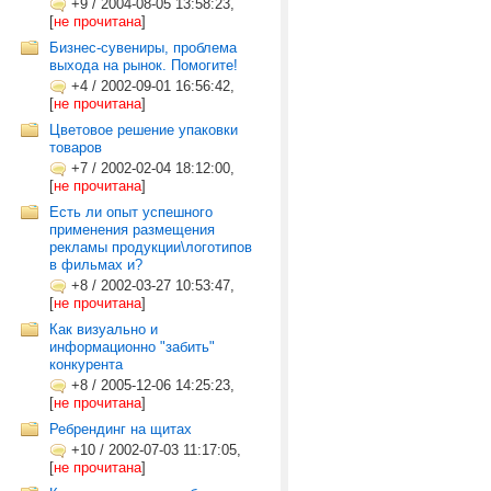
+9
/
2004-08-05 13:58:23,
[
не прочитана
]
Бизнес-сувениры, проблема
выхода на рынок. Помогите!
+4
/
2002-09-01 16:56:42,
[
не прочитана
]
Цветовое решение упаковки
товаров
+7
/
2002-02-04 18:12:00,
[
не прочитана
]
Есть ли опыт успешного
применения размещения
рекламы продукции\логотипов
в фильмах и?
+8
/
2002-03-27 10:53:47,
[
не прочитана
]
Как визуально и
информационно "забить"
конкурента
+8
/
2005-12-06 14:25:23,
[
не прочитана
]
Ребрендинг на щитах
+10
/
2002-07-03 11:17:05,
[
не прочитана
]