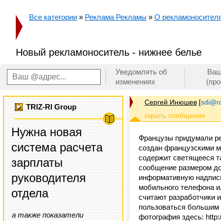
Все категории
»
Реклама Рекламы
»
О рекламоносителя
Новый рекламоноситель - нижнее белье
Уведомлять об
Ваш
изменениях
(пр
Сергей Инюшев
[
sdi@r
TRIZ-RI Group
Нужна новая
Французы придумали р
система расчета
создан французскими м
содержит светящееся т
зарплаты
сообщение размером до
руководителя
информативную надпись
мобильного телефона ил
отдела
считают разработчики 
пользоваться большим 
а также показатели
фотография здесь: http: