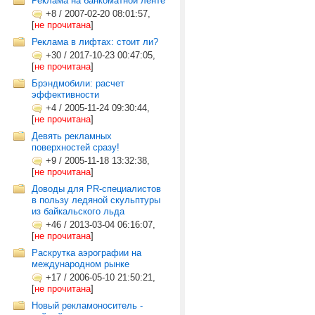
Реклама на банкоматной ленте
+8
/
2007-02-20 08:01:57,
[
не прочитана
]
Реклама в лифтах: стоит ли?
+30
/
2017-10-23 00:47:05,
[
не прочитана
]
Брэндмобили: расчет
эффективности
+4
/
2005-11-24 09:30:44,
[
не прочитана
]
Девять рекламных
поверхностей сразу!
+9
/
2005-11-18 13:32:38,
[
не прочитана
]
Доводы для PR-специалистов
в пользу ледяной скульптуры
из байкальского льда
+46
/
2013-03-04 06:16:07,
[
не прочитана
]
Раскрутка аэрографии на
международном рынке
+17
/
2006-05-10 21:50:21,
[
не прочитана
]
Новый рекламоноситель -