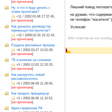
[
не прочитана
]
Лишний повод поглазеть
Ну, и что я буду делать с
этими буклетами?
но думаю, что содержан
+11
/
2002-01-08 17:37:45,
не телефон "носителя" )
[
не прочитана
]
Как доказать руководству
Успехов!
преимущества буклетов?
+32
/
2009-02-26 16:31:43,
[Нет ответов на это сообщ
[
не прочитана
]
Раздача рекламных брошюр
+6
/
2002-03-27 13:01:09,
[
не прочитана
]
ТВ и влияние на сознание
+5
/
2002-12-02 12:20:25,
[
не прочитана
]
Как раскрутить новый
рекламоноситель
+6
/
2002-06-09 11:28:04,
[
не прочитана
]
Как продать брандмауэр
+5
/
2002-06-06 11:10:53,
[
не прочитана
]
Идея-справочник РА