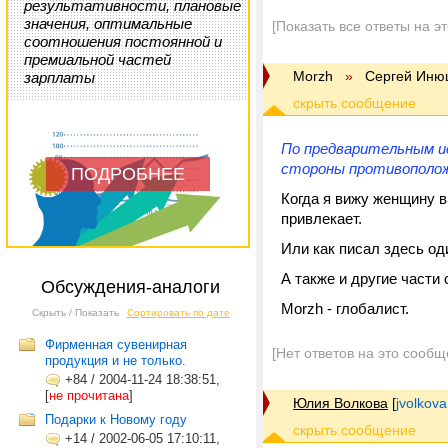
результативности, плановые
значения, оптимальные
[Показать все ответы на э
соотношения постоянной и
премиальной частей
Morzh
»
Сергей Иню
зарплаты
По предварительным и
стороны противополож
ПОДРОБНЕЕ
Когда я вижу женщину в
привлекает.
Или как писал здесь од
А также и другие части 
Обсуждения-аналоги
Morzh - глобалист.
Скрыть / Показать
Сортировать по дате
Фирменная сувенирная
[Нет ответов на это сообщ
продукция и не только.
+84
/
2004-11-24 18:38:51,
[
не прочитана
]
Юлия Волкова
[
jvolkov
Подарки к Новому году
+14
/
2002-06-05 17:10:11,