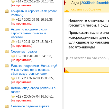
+14
/
2002-12-25 00:18:32,
Лада
[
2005lada@ramble
[
не прочитана
]
Конфеты в коробке (Kak prodat
letom??)
+11
/
2002-09-01 16:56:36,
Напомните клиентам, что
[
не прочитана
]
готовятся летом. Приду
Акция по продаже сухих
Предложете пальто или 
строительных смесей в
несезон
новорожденными, для ю
+11
/
2011-12-27 15:29:47,
шляющиеся по магазинам
[
не прочитана
]
вас что-нибудь!
Сезонные товары
+6
/
2003-01-10 16:41:33,
[Нет ответов на это сообщ
[
не прочитана
]
Елочка, подарочки, Новый год!
А как лучше организовать
сбыт искуственных елок
+15
/
2003-07-10 15:05:35,
[
не прочитана
]
Летний спад сбора рекламы в
газете
+12
/
2005-07-04 16:53:51,
[
не прочитана
]
Сезонное падение тиража