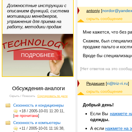
Должностные инструкции с
описанием функций, система
antoniy
[
nordor@yandex
мотивации менеджеров,
упражнения для приема на
работу, методики продаж
Мне кажется, что без р
Скажем, был специализ
продаже пальто и
кост
ПОДРОБНЕЕ
Вроде бы специализаци
[Нет ответов на это сообщ
Редакция
[
ri@triz-ri.ru
]
Обсуждения-аналоги
Скрыть / Показать
Сортировать по дате
Добрый день!
Сезонность и кондиционеры
+18
/
2005-10-01 11:20:11,
Если Вы
нажмете н
[
не прочитана
]
одежды.
Сезонность и компьютеры
А если
нажмете на э
+11
/
2005-10-01 11:16:38,