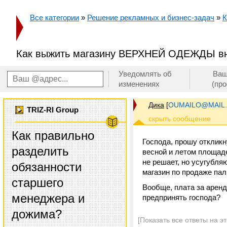
Все категории
»
Решение рекламных и бизнес-задач
»
К
Как выжить магазину ВЕРХНЕЙ ОДЕЖДЫ вн
Уведомлять об
Ваш
изменениях
(пр
Дика
[
OUMAILO@MAIL
TRIZ-RI Group
Как правильно
Господа, прошу отклик
разделить
весной и летом площад
не решает, но усугубля
обязанности
магазин по продаже паль
старшего
Вообще, плата за аренд
менеджера и
предпринять господа?
дожима?
[Показать все ответы на э