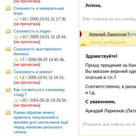
[
не прочитана
]
Успеха,
Сезонность и минеральная
вода
[Нет ответов на это сообщ
+10
/
2005-10-01 11:17:36,
[
не прочитана
]
Сезонность и лодки
Аркадий Ларионов
[
lar
+10
/
2005-10-01 11:18:44,
[
не прочитана
]
Сезонность выставочного
бизнеса
Здравствуйте!
+7
/
2005-09-20 14:45:46,
[
не прочитана
]
Прошу прощения за бана
Вы магазин верхней оде
Сезонность и ремонт
платьев и т.п.?
+2
/
2005-10-01 11:19:15,
[
не прочитана
]
Соответственно, в разн
Как готовиться к сезонному
и т.д.
спаду?
+20
/
2002-05-20 19:29:54,
С уважением,
[
не прочитана
]
Аркадий Ларионов (Латв
Каким образом можно
привлечь покупателей в
магазин для школьников ещё
[Показать все ответы на э
перед началом школьного
сезона