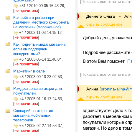
удержаться
[Показать все ответы на э
+31
/
2019-09-05 16:43:26,
[
не прочитана
]
Дейнега Ольга
»
Али
Как войти в регион при
давлении местного конкурента
на магазины (мороженное)
+4
/
2002-11-08 14:15:12,
[
не прочитана
]
Добрый день, уважаема
Как поднять имидж магазина
если он подпорчен
Подробнее расскажите 
конкурентами?
+6
/
2003-05-14 11:40:04,
В этом Вам поможет
"П
[
не прочитана
]
Маркетинг в селе
[Показать все ответы на э
+3
/
2003-09-10 23:02:53,
[
не прочитана
]
Рождественские акции для
Алина
[
pronina-alina@m
покупателей
+4
/
2005-01-16 17:24:53,
[
не прочитана
]
здравствуйте! Дело в т
Сценарий на открытие
магазина мобильных
работает в мебельном м
телефонов
покупатели которые сп
+5
/
2005-02-27 14:58:37,
магазин. Но дело в том,
[
не прочитана
]