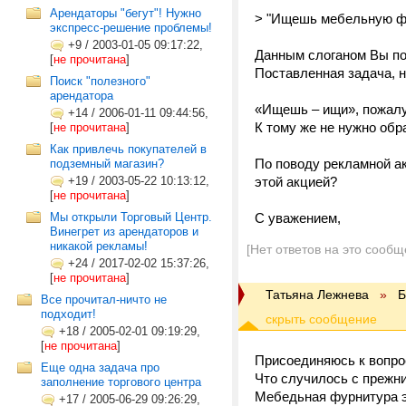
Арендаторы "бегут"! Нужно
> "Ищешь мебельную ф
экспресс-решение проблемы!
+9
/
2003-01-05 09:17:22,
Данным слоганом Вы по
[
не прочитана
]
Поставленная задача, н
Поиск "полезного"
арендатора
«Ищешь – ищи», пожалуй
+14
/
2006-01-11 09:44:56,
К тому же не нужно обр
[
не прочитана
]
Как привлечь покупателей в
По поводу рекламной ак
подземный магазин?
+19
/
2003-05-22 10:13:12,
этой акцией?
[
не прочитана
]
Мы открыли Торговый Центр.
С уважением,
Винегрет из арендаторов и
никакой рекламы!
[Нет ответов на это сообщ
+24
/
2017-02-02 15:37:26,
[
не прочитана
]
Татьяна Лежнева
»
Б
Все прочитал-ничто не
подходит!
+18
/
2005-02-01 09:19:29,
[
не прочитана
]
Присоединяюсь к вопро
Еще одна задача про
Что случилось с прежн
заполнение торгового центра
Мебедьная фурнитура эт
+17
/
2005-06-29 09:26:29,