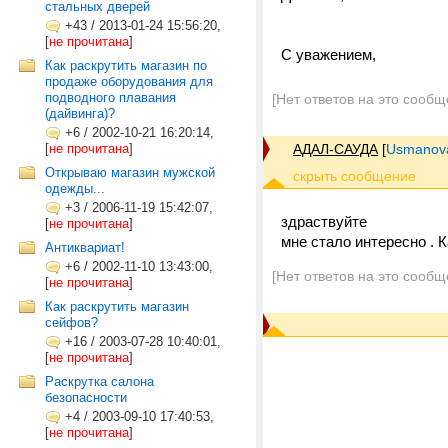
стальных дверей
+43
/
2013-01-24 15:56:20,
[
не прочитана
]
С уважением,
Как раскрутить магазин по
продаже оборудования для
подводного плавания
[Нет ответов на это сообщ
(дайвинга)?
+6
/
2002-10-21 16:20:14,
[
не прочитана
]
АДАЛ-САУДА
[
Usmanova
Открываю магазин мужской
одежды...
+3
/
2006-11-19 15:42:07,
здраствуйте
[
не прочитана
]
мне стало интересно . 
Антиквариат!
+6
/
2002-11-10 13:43:00,
[Нет ответов на это сообщ
[
не прочитана
]
Как раскрутить магазин
сейфов?
+16
/
2003-07-28 10:40:01,
[
не прочитана
]
Раскрутка салона
безопасности
+4
/
2003-09-10 17:40:53,
[
не прочитана
]