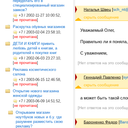
переделать его в
специализированный магазин
Наталья Швец
[
sch_nt@t
замков?
+3
/
2002-11-27 10:00:52,
[
не прочитана
]
Раскрутка обувных магазинов
Уважаемый Олег,
+7
/
2003-02-04 23:58:10,
[
не прочитана
]
Правильно ли я поняла,
ДЕТИ И КНИГИ привить
любовь детей к книгам, а
родителей к покупке книг
С уважением,
+9
/
2002-06-03 23:27:10,
[
не прочитана
]
[Нет ответов на это сообщ
Реклама косметического
салона
Геннадий Павленко
[
sy
+3
/
2003-06-15 12:46:58,
[
не прочитана
]
Открытие нового магазина
женской одежды
а может быть такой сло
+7
/
2003-06-09 14:51:52,
[
не прочитана
]
[Нет ответов на это сообщ
Открываем магазин
ноутбуков новых и б.у. где
разумнее разместить свою
Бароненко Федор
[
Bar
рекламу?