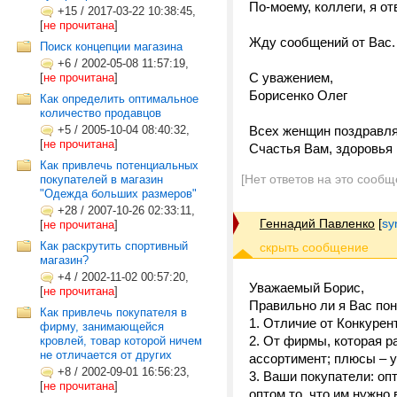
По-моему, коллеги, я о
+15
/
2017-03-22 10:38:45,
[
не прочитана
]
Жду сообщений от Вас.
Поиск концепции магазина
+6
/
2002-05-08 11:57:19,
С уважением,
[
не прочитана
]
Борисенко Олег
Как определить оптимальное
количество продавцов
+5
/
2005-10-04 08:40:32,
Всех женщин поздравля
[
не прочитана
]
Счастья Вам, здоровья 
Как привлечь потенциальных
[Нет ответов на это сообщ
покупателей в магазин
"Одежда больших размеров"
+28
/
2007-10-26 02:33:11,
Геннадий Павленко
[
sy
[
не прочитана
]
Как раскрутить спортивный
магазин?
+4
/
2002-11-02 00:57:20,
Уважаемый Борис,
[
не прочитана
]
Правильно ли я Вас пон
Как привлечь покупателя в
1. Отличие от Конкурент
фирму, занимающейся
2. От фирмы, которая 
кровлей, товар которой ничем
не отличается от других
ассортимент; плюсы – 
+8
/
2002-09-01 16:56:23,
3. Ваши покупатели: оп
[
не прочитана
]
оптом то, что им нужно