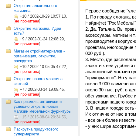
Открытие алкогольного
магазина
Первое сообщение "уле
+10
/
2002-10-29 10:57:10,
1. По поводу слогана, 
[
не прочитана
]
Найди(те) "РосМебель!"
Открытие магазина. Идеи
2. Да, Татьяна, Вы пра
есть?
аксессуары, метизы и т
+9
/
2002-01-24 12:08:29,
производители корпусн
[
не прочитана
]
проектам, иногородние 
Магазин стройматериалов -
000 руб.).
организация, открытие,
3. Место, где располаг
раскрутка.
знают и к ней удобный п
+10
/
2002-10-05 05:47:22,
аналогичный магазин од
[
не прочитана
]
"прикормлено". Но у на
Открытие нового магазина
около 3 000 наименован
скотчей
+7
/
2002-03-14 19:09:46,
около 30 тыс. руб. в д
[
не прочитана
]
обслуживание. Грубое 
Как привлечь оптовиков и
пределами нашего город
успешно открыть новый
3. В нашем городе е
магазин мебельной фурнитуры
Их отличие от нас в том
+15
/
2015-08-04 20:34:56,
- все они более извест
[
не прочитана
]
- у них шире ассортимен
Раскрутка продуктового
супермаркета