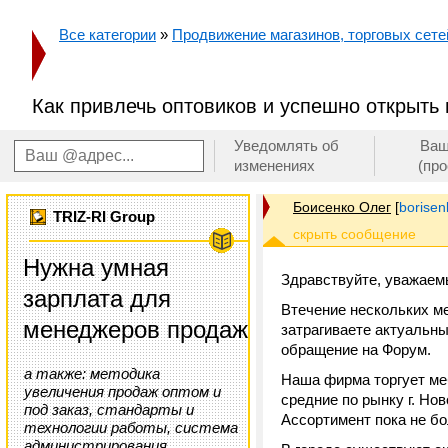
Все категории
»
Продвижение магазинов, торговых сетей
Как привлечь оптовиков и успешно открыть
Уведомлять об
Ваш
изменениях
(пр
Боисенко Олег
[
borisen
TRIZ-RI Group
Нужна умная
Здравствуйте, уважаем
зарплата для
Втечение нескольких ме
менеджеров продаж
затрагиваете актуальны
обращение на Форум.
а также: методика
Наша фирма торгует меб
увеличения продаж оптом и
средние по рынку г. Нов
под заказ, стандарты и
Ассортимент пока не бо
технологии работы, система
администрирования