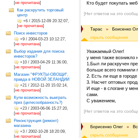
[
не прочитана
]
Кто будет покупать ме
Как раскрутить торговый
[Нет ответов на это сообщ
центр
+6
/
2015-12-09 20:32:07,
[
не прочитана
]
Тарас
»
Боисенко Ол
Поиск инвесторов
+9
/
2004-03-23 10:12:27,
[
не прочитана
]
Уважаемый Олег!
Выбор издания для поиска
инвесторов?
у меня также возникло 
+10
/
2003-04-29 11:36:00,
1.Был ли раскручен пре
[
не прочитана
]
больше всего помнили п
Магазин "ФРУКТЫ-ОВОЩИ",
2. Есть ли еще в город
правда в НОВОЙ ЗЕЛАНДИИ
3. Насчет оптовых прода
+21
/
2012-11-20 15:02:14,
И еще - в слогане у ме
[
не прочитана
]
сами.
Купи возможность выиграть
С уважением,
приз (целесообразность?)
+23
/
2003-06-06 15:27:20,
[Нет ответов на это сообщ
[
не прочитана
]
Реконструкция (ремонт)
магазина
Борисенко Олег
»
Вс
+3
/
2002-10-28 18:20:09,
[
не прочитана
]