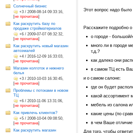
Солнечный бизнес
Этот вопрос надо было
+3
/
2008-08-14 09:33:16,
[
не прочитана
]
Как раскрутить базу по
Расскажите подробно о
продаже стройматериалов
+6
/
2009-07-07 08:32:32,
о городе - большой/
[
не прочитана
]
много ли в городе м
Как раскрутить новый магазин
автоэмалей
т.д.?
+4
/
2016-12-09 16:33:03,
как далеко они рас
[
не прочитана
]
Магазин колготок и нижнего
в самом ТЦ есть Ва
белья
и о самом салоне:
+3
/
2010-10-03 16:30:45,
[
не прочитана
]
где он будет распол
Проблемы с потоками в новом
ТЦ
какой ассортимент 
+6
/
2010-11-06 13:31:06,
мебель из салона ил
[
не прочитана
]
Как привлечь клиентов?
какие цены (по срав
+5
/
2008-10-04 09:08:50,
в чем Ваше отличие
[
не прочитана
]
Как раскрутить магазин
Для того, чтобы ответ