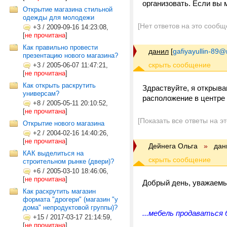
организовать. Если вы 
Открытие магазина стильной
одежды для молодежи
[Нет ответов на это сообщ
+3
/
2009-09-16 14:23:08,
[
не прочитана
]
Как правильно провести
данил
[
gafiyayullin-89@
презентацию нового магазина?
+3
/
2005-06-07 11:47:21,
[
не прочитана
]
Как открыть раскрутить
Здраствуйте, я открыв
универсам?
расположение в центре 
+8
/
2005-05-11 20:10:52,
[
не прочитана
]
[Показать все ответы на э
Открытие нового магазина
+2
/
2004-02-16 14:40:26,
[
не прочитана
]
Дейнега Ольга
»
дан
КАК выделиться на
строительном рынке (двери)?
+6
/
2005-03-10 18:46:06,
[
не прочитана
]
Добрый день, уважаемы
Как раскрутить магазин
формата "дрогери" (магазин "у
дома" непродуктовой группы)?
...мебель продаваться
+15
/
2017-03-17 21:14:59,
[
не прочитана
]