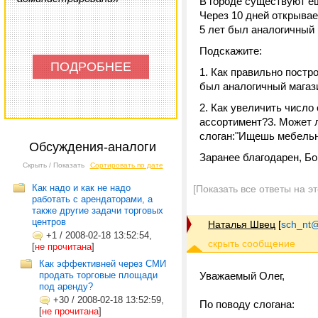
В городе существуют е
Через 10 дней открывае
5 лет был аналогичный 
Подскажите:
ПОДРОБНЕЕ
1. Как правильно постр
был аналогичный магази
2. Как увеличить число
ассортимент?3. Может л
слоган:"Ищешь мебель
Обсуждения-аналоги
Заранее благодарен, Б
Скрыть / Показать
Сортировать по дате
Как надо и как не надо
[Показать все ответы на э
работать с арендаторами, а
также другие задачи торговых
центров
Наталья Швец
[
sch_nt@t
+1
/
2008-02-18 13:52:54,
[
не прочитана
]
Как эффективней через СМИ
продать торговые площади
Уважаемый Олег,
под аренду?
+30
/
2008-02-18 13:52:59,
По поводу слогана:
[
не прочитана
]