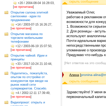
+20
/
2004-08-04 16:28:03,
[
не прочитана
]
Уважаемый Олег,
Открытие салона элитной
сантехники - идеи по
работаю в рекламном о
продвижению
возможности для конку
+14
/
2003-07-15 16:26:27,
1. Возможности серьезн
[
не прочитана
]
2. Для розницы - актул
Открытие магазина по
используют аналогичны
торговле мобильными
Почти идеальным вариа
телефонами
непосредственными про
+12
/
2003-06-19 15:07:50,
[
не прочитана
]
упоминание о производ
Придумаю что-нибудь к
Открытие чайной. Идеи и
принципы
[Нет ответов на это сообщ
+33
/
2017-10-24 21:10:44,
[
не прочитана
]
Поделитесь, пожалуйста,
Алина
[
pronina-alina@m
опытом по отстройке от
конкурентов при вводе на
рынок новой сети
супермаркетов. Спасибо.
Здравствуйте! У меня 
+4
/
2002-12-11 17:39:49,
первоначальный капит
[
не прочитана
]
Видеопрокат: открыть и