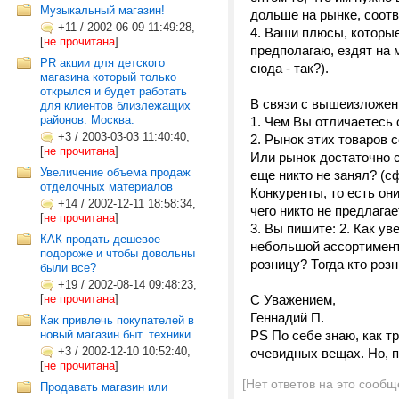
Музыкальный магазин!
дольше на рынке, соотв
+11
/
2002-06-09 11:49:28,
4. Ваши плюсы, которые
[
не прочитана
]
предполагаю, ездят на 
PR акции для детского
сюда - так?).
магазина который только
открылся и будет работать
В связи с вышеизложен
для клиентов близлежащих
районов. Москва.
1. Чем Вы отличаетесь 
+3
/
2003-03-03 11:40:40,
2. Рынок этих товаров 
[
не прочитана
]
Или рынок достаточно 
Увеличение объема продаж
еще никто не занял? (с
отделочных материалов
Конкуренты, то есть они
+14
/
2002-12-11 18:58:34,
чего никто не предлагае
[
не прочитана
]
3. Вы пишите: 2. Как у
КАК продать дешевое
небольшой ассортимент?
подороже и чтобы довольны
розницу? Тогда кто роз
были все?
+19
/
2002-08-14 09:48:23,
[
не прочитана
]
С Уважением,
Геннадий П.
Как привлечь покупателей в
новый магазин быт. техники
PS По себе знаю, как т
+3
/
2002-12-10 10:52:40,
очевидных вещах. Но, п
[
не прочитана
]
[Нет ответов на это сообщ
Продавать магазин или