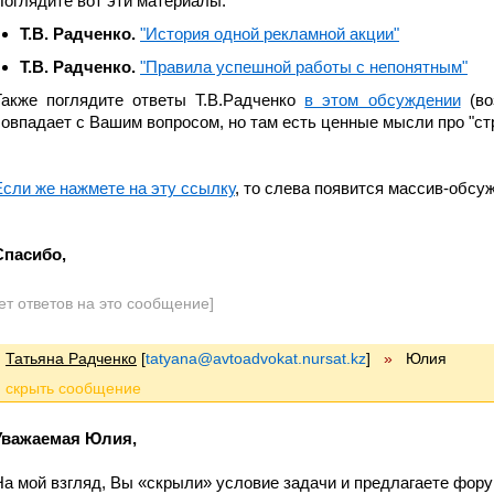
Поглядите вот эти материалы:
Т.В. Радченко.
"История одной рекламной акции"
Т.В. Радченко.
"Правила успешной работы с непонятным"
Также поглядите ответы Т.В.Радченко
в этом обсуждении
(во
совпадает с Вашим вопросом, но там есть ценные мысли про "ст
Если же нажмете на эту ссылку
, то слева появится массив-обсу
Спасибо,
ет ответов на это сообщение]
Татьяна Радченко
[
tatyana@avtoadvokat.nursat.kz
]
»
Юлия
Уважаемая Юлия,
На мой взгляд, Вы «скрыли» условие задачи и предлагаете фор