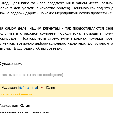
выгоды для клиента - все предложения в одном месте, возмо
вариант, доп. услуги в качестве бонуса). Понимаю как под это
можно подарки дарить, но какие мероприятия можно провести - с
На самом деле, нашим клиентам и так продоставляются серв
получить в страховой компании (юридическая помощь в полу
комиссары). Поэтому есть стремление в рамках ярмарки пров
клиентов, возможно информационного характера. Допускаю, чт
мысли. Буду рада любым советам.
С уважением,
оказать все ответы на это сообщение]
Редакция
[
ri@triz-ri.ru
]
»
Юлия
Уважаемая Юлия!