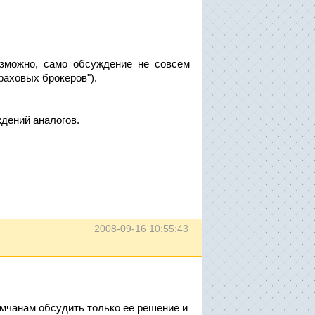
зможно, само обсуждение не совсем
раховых брокеров").
ждений аналогов.
2008-09-16 10:55:43
умчанам обсудить только ее решение и