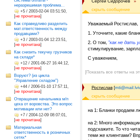
системы оплаты -
Cергей Сидорочев
»
неразрешимая проблема...
+5
/
2003-02-04 03:51:50,
[
не прочитана
]
Уважаемый Ростислав,
Как справедливо разделить
мат.ответственность между
Уточните, какие блан
продавцами?
+3
/
2003-01-04 12:23:51,
О том,
"как не дать 
[
не прочитана
]
стимулирувание, зарплат
Как снизить текучку грузчиков
на складе*
С уважением,
+12
/
2001-06-27 16:44:12,
[
не прочитана
]
[Показать все ответы на э
Воруют? (из цикла
"Управление складом")
+44
/
2006-01-10 17:57:11,
Ростислав
[
mti@mail.lvi
[
не прочитана
]
Отвращение начальника м/п
цеха от воровства. Это вопрос
мотивации или нет?
на 1: Бланки продаем л
+7
/
2004-12-09 08:07:01,
[
не прочитана
]
на 2: Много информации
Материальная
подскажите. То что чит
ответственность в розничных
теми же клиентами? Впр
сетях*