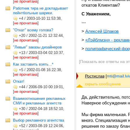
[
не прочитана
]
откатов Клиентам?
Работник тира не докладывает
пейнтбольные шарики.
С Уважением,
+4
/
2003-10-10 11:53:38,
---
[
не прочитана
]
"Откат" всему голова?
>
Алексей Шпаков
+20
/
2002-11-21 12:32:44,
>
«Лэйблмэн» - реклам
[
не прочитана
]
"Левые" заказы дизайнеров
>
полиграфический фо
+13
/
2003-03-04 02:10:37,
[
не прочитана
]
[Показать все ответы на э
Как заставить взять...*
+5
/
2002-01-08 16:22:38,
[
не прочитана
]
Ростислав
[
mti@mail.lvi
Откат!
+44
/
2006-09-10 00:19:01,
[
не прочитана
]
Да, действительно, пото
Взаимоотношения рекламных
Наверное обсуждения не 
СМИ и рекламных агентств
+30
/
2002-04-18 18:52:10,
[
не прочитана
]
Мы фирма маленькая. Р
много. Специализация н
Выбор рекламного агентства
+52
/
2003-08-19 12:24:06,
решения по заказу блан