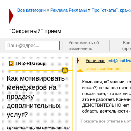
Все категории
»
Реклама Рекламы
»
Про "откаты", кражи
"Секретный" прием
Уведомлять об
Ваш
изменениях
(пр
Ростислав
[
mti@mail.lvi
TRIZ-RI Group
Как мотивировать
Кампании, кОмпании, кок
менеджеров на
искал?) не нашел ничег
показывает, что как ни 
продажу
это не работает. Конеч
дополнительных
ДЕЙСТВИТЕЛЬНО нет реш
область деятельности -
услуг?
[Показать все ответы на э
Проанализируем имеющиеся и