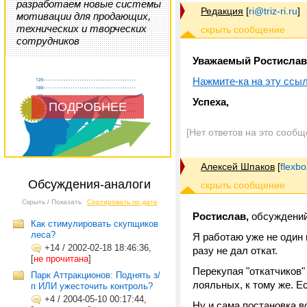
разработаем новые системы
Редакция
[
ri@triz-ri.ru
]
мотивации для продающих,
технических и творческих
сотрудников
Уважаемый Ростислав
Нажмите-ка на эту ссы
Успеха,
ПОДРОБНЕЕ
[Нет ответов на это сообщ
Алексей Шпаков
[
flexb
Обсуждения-аналоги
Скрыть / Показать
Сортировать по дате
Ростислав,
обсуждений
Как стимулировать скупщиков
леса?
Я работаю уже не один 
+14
/
2002-02-18 18:46:36,
разу не дал откат.
[
не прочитана
]
Перекупая "откатчиков"
Парк Аттракционов: Поднять з/
лояльных, к тому же. Ес
п ИЛИ ужесточить контроль?
+4
/
2004-05-10 00:17:44,
Ну и сама постановка в