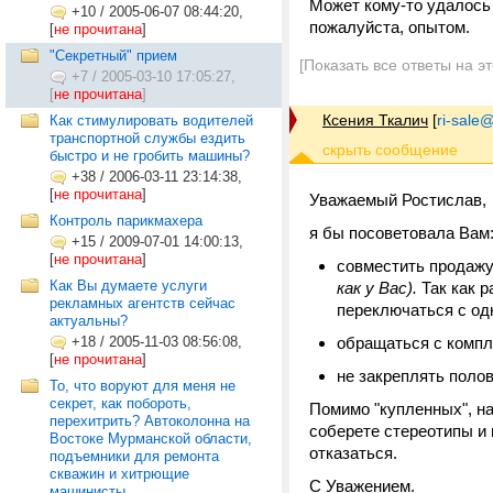
Может кому-то удалось 
+10
/
2005-06-07 08:44:20,
пожалуйста, опытом.
[
не прочитана
]
"Секретный" прием
[Показать все ответы на э
+7
/
2005-03-10 17:05:27,
[
не прочитана
]
Ксения Ткалич
[
ri-sale@t
Как стимулировать водителей
транспортной службы ездить
быстро и не гробить машины?
+38
/
2006-03-11 23:14:38,
[
не прочитана
]
Уважаемый Ростислав,
Контроль парикмахера
я бы посоветовала Вам
+15
/
2009-07-01 14:00:13,
[
не прочитана
]
совместить продажу
Как Вы думаете услуги
как у Вас).
Так как р
рекламных агентств сейчас
переключаться с одн
актуальны?
+18
/
2005-11-03 08:56:08,
обращаться с компл
[
не прочитана
]
не закреплять поло
То, что воруют для меня не
секрет, как побороть,
Помимо "купленных", на
перехитрить? Автоколонна на
соберете стереотипы и 
Востоке Мурманской области,
отказаться.
подъемники для ремонта
скважин и хитрющие
С Уважением.
машинисты....