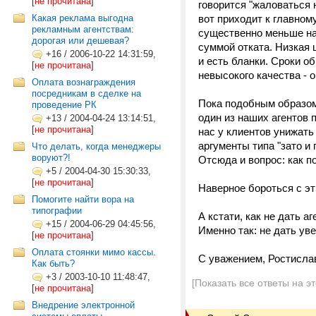
[
не прочитана
]
говорится "жаловаться 
Какая реклама выгодна
вот приходит к главном
рекламным агентствам:
существенно меньше на
дорогая или дешевая?
суммой отката. Низкая 
+16
/
2006-10-22 14:31:59,
и есть бланки. Сроки о
[
не прочитана
]
невысокого качества - 
Оплата вознаграждения
посредникам в сделке на
Пока подобным образом
проведение РК
один из наших агентов 
+13
/
2004-04-24 13:14:51,
[
не прочитана
]
нас у клиентов унижать
аргументы типа "зато и
Что делать, когда менеджеры
воруют?!
Отсюда и вопрос: как по
+5
/
2004-04-30 15:30:33,
[
не прочитана
]
Наверное бороться с эт
Помогите найти вора на
типографии
А кстати, как не дать 
+15
/
2004-06-29 04:45:56,
Именно так: не дать уве
[
не прочитана
]
Оплата стоянки мимо кассы.
С уважением, Ростисла
Как быть?
+3
/
2003-10-10 11:48:47,
[Показать все ответы на э
[
не прочитана
]
Внедрение электронной