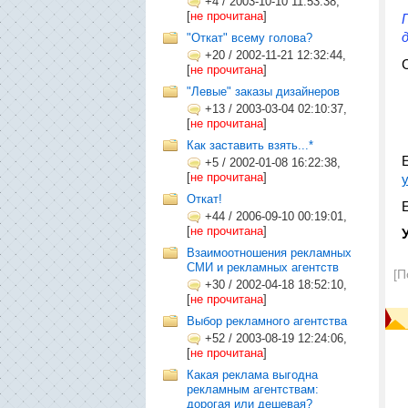
+4
/
2003-10-10 11:53:38,
[
не прочитана
]
"Откат" всему голова?
+20
/
2002-11-21 12:32:44,
[
не прочитана
]
"Левые" заказы дизайнеров
+13
/
2003-03-04 02:10:37,
[
не прочитана
]
Как заставить взять...*
+5
/
2002-01-08 16:22:38,
[
не прочитана
]
Откат!
+44
/
2006-09-10 00:19:01,
[
не прочитана
]
Взаимоотношения рекламных
СМИ и рекламных агентств
[П
+30
/
2002-04-18 18:52:10,
[
не прочитана
]
Выбор рекламного агентства
+52
/
2003-08-19 12:24:06,
[
не прочитана
]
Какая реклама выгодна
рекламным агентствам:
дорогая или дешевая?