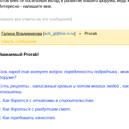
Готов внести посильный вклад в развитие Вашего форума, ведь м
Интересно - напишите мне.
оказать все ответы на это сообщение]
Галина Владимирова
[
sch_gl@triz-ri.ru
]
»
Prorab
Уважаемый Prorab!
Коль народ так волнует вопрос порядочности подрядчика , мо
форуме?
Есть рецепты , написанные кровью и потом многих людей , как
отношении.
1. Как боротся с откатами в строительстве.
2. Как бороться с раздутием смет.
3. Как требовать качество.