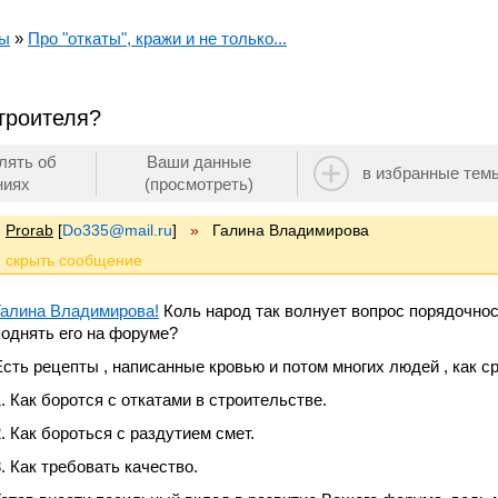
мы
»
Про "откаты", кражи и не только...
строителя?
лять об
Ваши данные
в избранные тем
ниях
(просмотреть)
Prorab
[
Do335@mail.ru
]
»
Галина Владимирова
Галина Владимирова!
Коль народ так волнует вопрос порядочнос
поднять его на форуме?
Есть рецепты , написанные кровью и потом многих людей , как с
1. Как боротся с откатами в строительстве.
2. Как бороться с раздутием смет.
3. Как требовать качество.