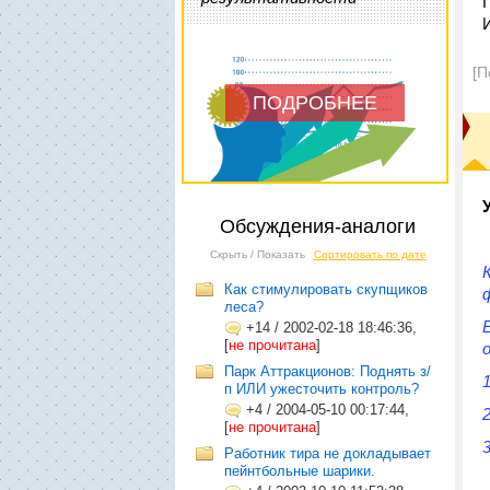
[П
ПОДРОБНЕЕ
Обсуждения-аналоги
Скрыть / Показать
Сортировать по дате
Как стимулировать скупщиков
леса?
+14
/
2002-02-18 18:46:36,
[
не прочитана
]
Парк Аттракционов: Поднять з/
п ИЛИ ужесточить контроль?
+4
/
2004-05-10 00:17:44,
[
не прочитана
]
Работник тира не докладывает
пейнтбольные шарики.