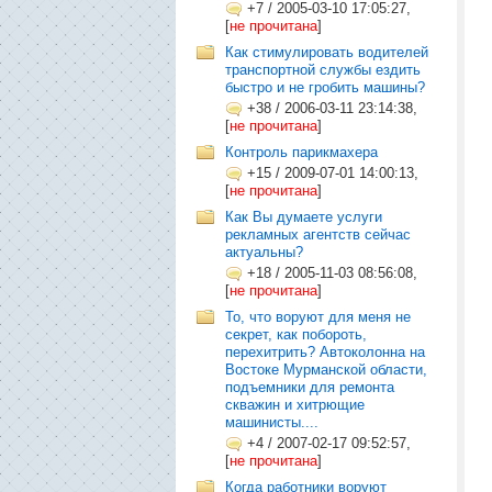
+7
/
2005-03-10 17:05:27,
[
не прочитана
]
Как стимулировать водителей
транспортной службы ездить
быстро и не гробить машины?
+38
/
2006-03-11 23:14:38,
[
не прочитана
]
Контроль парикмахера
+15
/
2009-07-01 14:00:13,
[
не прочитана
]
Как Вы думаете услуги
рекламных агентств сейчас
актуальны?
+18
/
2005-11-03 08:56:08,
[
не прочитана
]
То, что воруют для меня не
секрет, как побороть,
перехитрить? Автоколонна на
Востоке Мурманской области,
подъемники для ремонта
скважин и хитрющие
машинисты....
+4
/
2007-02-17 09:52:57,
[
не прочитана
]
Когда работники воруют