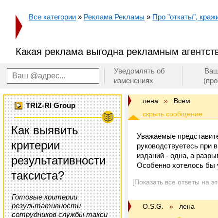
Все категории
»
Реклама Рекламы
»
Про "откаты", кражи
Какая реклама выгодна рекламным агентст
Уведомлять об
Ваш
изменениях
(пр
лена
»
Всем
TRIZ-RI Group
Как выявить
Уважаемые представите
критерии
руководствуетесь при 
изданий - одна, а разр
результативности
Особенно хотелось бы 
таксиста?
[Показать все ответы на э
Готовые критерии
результативности
O.S.G.
»
лена
сотрудников службы такси