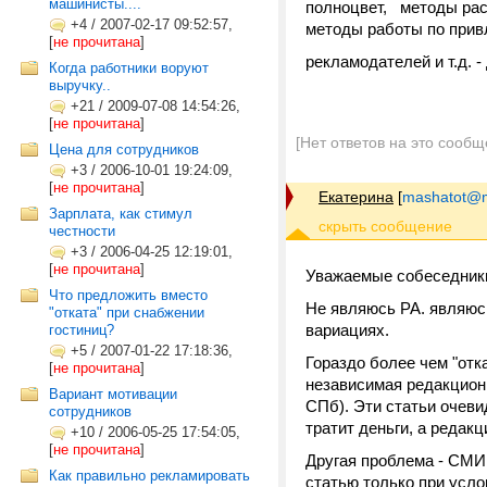
машинисты....
полноцвет, методы рас
+4
/
2007-02-17 09:52:57,
методы работы по при
[
не прочитана
]
рекламодателей и т.д. 
Когда работники воруют
выручку..
+21
/
2009-07-08 14:54:26,
[
не прочитана
]
[Нет ответов на это сообщ
Цена для сотрудников
+3
/
2006-10-01 19:24:09,
[
не прочитана
]
Екатерина
[
mashatot@ma
Зарплата, как стимул
честности
+3
/
2006-04-25 12:19:01,
[
не прочитана
]
Уважаемые собеседник
Что предложить вместо
Не являюсь РА. являюс
"отката" при снабжении
вариациях.
гостиниц?
+5
/
2007-01-22 17:18:36,
Гораздо более чем "отк
[
не прочитана
]
независимая редакционн
Вариант мотивации
СПб). Эти статьи очев
сотрудников
тратит деньги, а редакц
+10
/
2006-05-25 17:54:05,
[
не прочитана
]
Другая проблема - СМИ
Как правильно рекламировать
статью только при усло