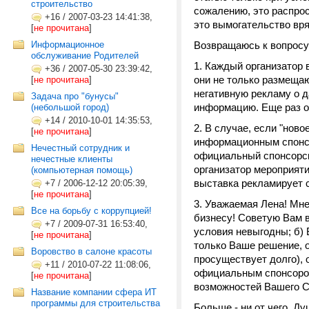
строительство
сожалению, это распрос
+16
/
2007-03-23 14:41:38,
это вымогательство вря
[
не прочитана
]
Информационное
Возвращаюсь к вопросу
обслуживание Родителей
1. Каждый организатор
+36
/
2007-05-30 23:39:42,
они не только размещаю
[
не прочитана
]
негативную рекламу о 
Задача про "бунусы"
информацию. Еще раз об
(небольшой город)
+14
/
2010-10-01 14:35:53,
2. В случае, если "нов
[
не прочитана
]
информационным спонсо
Нечестный сотрудник и
официальный спонсорски
нечестные клиенты
организатор мероприяти
(компьютерная помощь)
выставка рекламирует с
+7
/
2006-12-12 20:05:39,
[
не прочитана
]
3. Уважаемая Лена! Мне
Все на борьбу с коррупцией!
бизнесу! Советую Вам в
+7
/
2009-07-31 16:53:40,
условия невыгодны; б) 
[
не прочитана
]
только Ваше решение, о
Воровство в салоне красоты
просуществует долго), 
+11
/
2010-07-22 11:08:06,
официальным спонсором
[
не прочитана
]
возможностей Вашего 
Название компании сфера ИТ
программы для строительства
Больше - ни от чего. Д