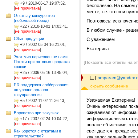
+9
/
2010-06-17 19:07:52,
бесполезно. На самом 
[
не прочитана
]
месте, т.е. это они нужн
Откаты у конкурентов
(небольшой город)
Повторюсь: исключение
+22
/
2010-10-01 14:03:41,
В любом случае - решен
[
не прочитана
]
Сбыт продукции
С уважением
+9
/
2002-05-04 16:21:01,
Екатерина
[
не прочитана
]
Этот мир нарисован не нами...
Потоки при оптовых продажах
[Показать все ответы на э
краски
+25
/
2006-05-16 13:45:04,
[
не прочитана
]
L.
[
tamparam@yandex.r
PR-поддержка лоббирования
на уровне органов
госуправления
Уважаемая Екатерина!
+5
/
2002-11-02 11:36:13,
[
не прочитана
]
Очень интересным пока
ожидаемая от информац
Воровство при закупках
информационным статья
+17
/
2007-02-24 10:04:22,
[
не прочитана
]
вполне объяснимо, что 
свет дается прежде все
Как боротся с откатами в
строительстве?
как залог дальнейшего 