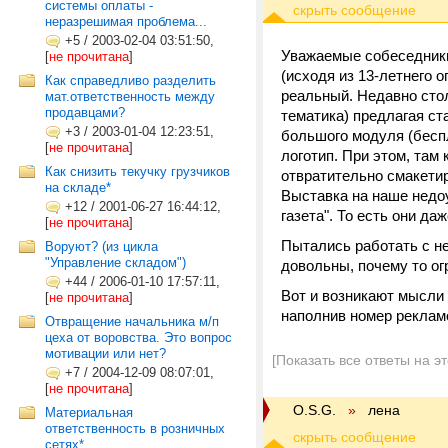
системы оплаты -
неразрешимая проблема...
+5
/
2003-02-04 03:51:50,
Уважаемые собеседники!
[
не прочитана
]
(исходя из 13-летнего 
Как справедливо разделить
реальный. Недавно сто
мат.ответственность между
продавцами?
тематика) предлагая с
+3
/
2003-01-04 12:23:51,
большого модуля (беспл
[
не прочитана
]
логотип. При этом, там
Как снизить текучку грузчиков
отвратительно смакетир
на складе*
Выставка на наше недоу
+12
/
2001-06-27 16:44:12,
газета". То есть они д
[
не прочитана
]
Пытались работать с не
Воруют? (из цикла
"Управление складом")
довольны, почему то о
+44
/
2006-01-10 17:57:11,
Вот и возникают мысли 
[
не прочитана
]
наполнив номер рекла
Отвращение начальника м/п
цеха от воровства. Это вопрос
мотивации или нет?
[Показать все ответы на э
+7
/
2004-12-09 08:07:01,
[
не прочитана
]
O.S.G.
»
лена
Материальная
ответственность в розничных
сетях*