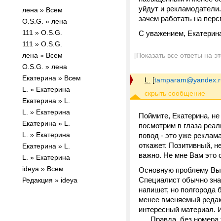
уйдут и рекламодатели.
лена » Всем
зачем работать на перс
O.S.G. » лена
111 » O.S.G.
С уважением, Екатерин
111 » O.S.G.
лена » Всем
[Показать все ответы на э
O.S.G. » лена
Екатерина » Всем
L.
[
tamparam@yandex.r
L. » Екатерина
Екатерина » L.
L. » Екатерина
Поймите, Екатерина, 
Екатерина » L.
посмотрим в глаза реал
L. » Екатерина
повод - это уже реклама
откажет. Позитивный, н
Екатерина » L.
важно. Не мне Вам это 
L. » Екатерина
ideya » Всем
Основную проблему Вы с
Специалист обычно знает
Редакция » ideya
напишет, но полгорода 
менее вменяемый редак
интересный материал. 
..... Правда, без номера