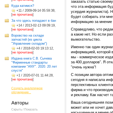
заказать статью своему
Куда катимся?
что эта информация буд
+11
/
2009-09-14 05:59:38,
усердия журналиста). Н
[
не прочитана
]
будет собирать эти мн
За что здесь попадают в бан
информацию за мнение
+14
/
2013-02-13 09:09:19,
Справедливо, что реда
[
не прочитана
]
а какие нет. Но если р
Воровство на складе
вымогательство.
запчастей (из цикла
"Управление складом")
Именно так один журна
+4
/
2018-02-03 19:13:12,
информацией, которой в
[
не прочитана
]
мы - коммерческое изд
Издана книга С.В. Сычева
за 400 долларов". Я от
"Фирменные стандарты
компании "ANY". 2020. 20 лет
"очень нужна"!
спустя"
С позиции автора опти
+1
/
2020-07-01 11:44:28,
[
не прочитана
]
сегодня я написала ин
перспективных клиентов
Создать аналогичное
фирма и что производим
обсуждение...
и рекламу. Как насчет 
Авторы
Ваша сегодняшняя позиц
может или не хочет да
Скрыть / Показать
насыщенным и менее объ