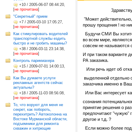
+10
/
2005-06-07 08:44:20,
[
не прочитана
]
Здравствуйт
"Секретный" прием
"Может действительно, 
+7
/
2005-03-10 17:05:27,
прошу прощения ! но ник
[
не прочитана
]
Будучи СМИ Вы хотите 
Как стимулировать водителей
транспортной службы ездить
во всем мире, являютс
быстро и не гробить машины?
совсем не называются о
+38
/
2006-03-11 23:14:38,
[
не прочитана
]
И при таком варианте д
РА заказика.
Контроль парикмахера
+15
/
2009-07-01 14:00:13,
Или речь идет об откат
[
не прочитана
]
выделенной отдельно от
Как Вы думаете услуги
рекламных агентств сейчас
заказчика именно в Ва
актуальны?
Или Вас интересует как
+18
/
2005-11-03 08:56:08,
[
не прочитана
]
сознания потенциально
То, что воруют для меня не
принятие решения о ра
секрет, как побороть,
предпочитают "чужую" га
перехитрить? Автоколонна на
Востоке Мурманской области,
другое и т.д. ?
подъемники для ремонта
Если можно более подро
скважин и хитрющие