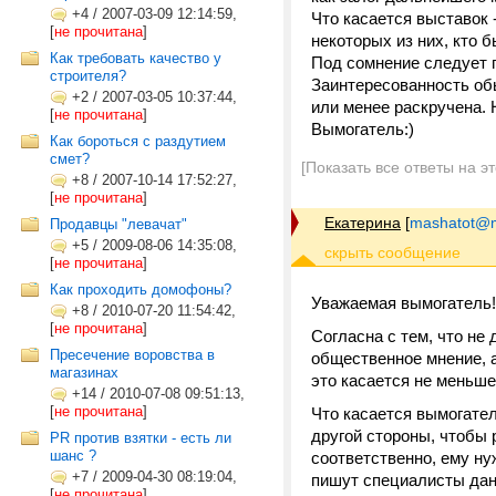
+4
/
2007-03-09 12:14:59,
Что касается выставок 
[
не прочитана
]
некоторых из них, кто 
Как требовать качество у
Под сомнение следует п
строителя?
Заинтересованность обы
+2
/
2007-03-05 10:37:44,
или менее раскручена.
[
не прочитана
]
Вымогатель:)
Как бороться с раздутием
смет?
[Показать все ответы на э
+8
/
2007-10-14 17:52:27,
[
не прочитана
]
Екатерина
[
mashatot@ma
Продавцы "левачат"
+5
/
2009-08-06 14:35:08,
[
не прочитана
]
Как проходить домофоны?
Уважаемая вымогатель!
+8
/
2010-07-20 11:54:42,
[
не прочитана
]
Согласна с тем, что не
Пресечение воровства в
общественное мнение, 
магазинах
это касается не меньше
+14
/
2010-07-08 09:51:13,
[
не прочитана
]
Что касается вымогател
другой стороны, чтобы
PR против взятки - есть ли
шанс ?
соответственно, ему ну
+7
/
2009-04-30 08:19:04,
пишут специалисты данн
[
не прочитана
]