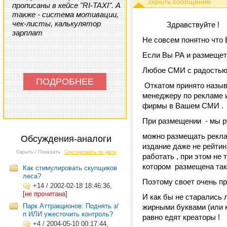
прописаны в кейсе "RI-TAXI". А
также - система мотивации,
чек-листы, калькулятор
Здравствуйте !
зарплат
Не совсем понятно что 
Если Вы РА и размещете
Любое СМИ с радостью п
ПОДРОБНЕЕ
Откатом принято назыв
менеджеру по рекламе 
фирмы в Вашем СМИ .
При размещении - мы ру
можно размещать рекламу
Обсуждения-аналоги
издание даже не рейтин
Скрыть / Показать
Сортировать по дате
работать , при этом не
котором размещена так
Как стимулировать скупщиков
леса?
Поэтому своет очень 
+14
/
2002-02-18 18:46:36,
[
не прочитана
]
И как бы не старались
Парк Аттракционов: Поднять з/
жирными буквами (или 
п ИЛИ ужесточить контроль?
равно едят креаторы !
+4
/
2004-05-10 00:17:44,