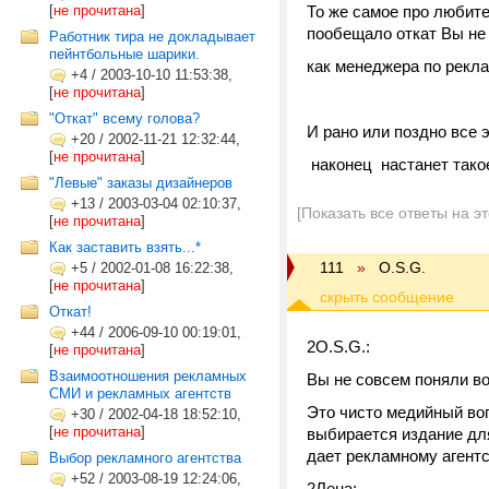
[
не прочитана
]
То же самое про любит
пообещало откат Вы не
Работник тира не докладывает
пейнтбольные шарики.
как менеджера по рекл
+4
/
2003-10-10 11:53:38,
[
не прочитана
]
"Откат" всему голова?
И рано или поздно все 
+20
/
2002-11-21 12:32:44,
[
не прочитана
]
наконец настанет тако
"Левые" заказы дизайнеров
+13
/
2003-03-04 02:10:37,
[Показать все ответы на э
[
не прочитана
]
Как заставить взять...*
111
»
O.S.G.
+5
/
2002-01-08 16:22:38,
[
не прочитана
]
Откат!
+44
/
2006-09-10 00:19:01,
2O.S.G.:
[
не прочитана
]
Взаимоотношения рекламных
Вы не совсем поняли во
СМИ и рекламных агентств
Это чисто медийный воп
+30
/
2002-04-18 18:52:10,
[
не прочитана
]
выбирается издание дл
дает рекламному агентст
Выбор рекламного агентства
+52
/
2003-08-19 12:24:06,
2Лена: