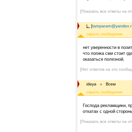
[Показать все ответы на э
L.
[
tamparam@yandex.r
нет уверенности в позит
что логика сми стоит г
оказаться полезной.
[Нет ответов на это сообщ
ideya
»
Всем
Господа рекламщики, пр
откатах с одной сторон
[Показать все ответы на э