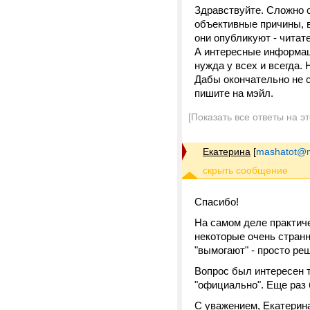
Здравствуйте. Сложно с
объективные причины, ве
они опубликуют - читат
А интересные информац
нужда у всех и всегда.
Дабы окончательно не с
пишите на мэйл.
[Показать все ответы на э
Екатерина
[
mashatot@ma
Спасибо!
На самом деле практиче
некоторые очень странн
"вымогают" - просто ре
Вопрос был интересен 
"официально". Еще раз 
С уважением, Екатерин