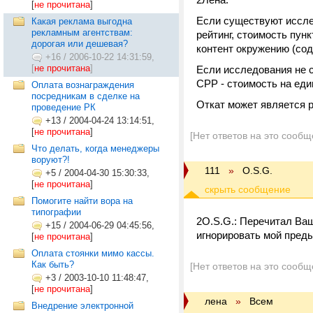
[
не прочитана
]
Если существуют иссле
Какая реклама выгодна
рекламным агентствам:
рейтинг, стоимость пун
дорогая или дешевая?
контент окружению (со
+16
/
2006-10-22 14:31:59,
[
не прочитана
]
Если исследования не с
СРР - стоимость на еди
Оплата вознаграждения
посредникам в сделке на
Откат может является 
проведение РК
+13
/
2004-04-24 13:14:51,
[
не прочитана
]
[Нет ответов на это сообщ
Что делать, когда менеджеры
воруют?!
111
»
O.S.G.
+5
/
2004-04-30 15:30:33,
[
не прочитана
]
Помогите найти вора на
типографии
2O.S.G.: Перечитал Ва
+15
/
2004-06-29 04:45:56,
игнорировать мой пред
[
не прочитана
]
Оплата стоянки мимо кассы.
Как быть?
[Нет ответов на это сообщ
+3
/
2003-10-10 11:48:47,
[
не прочитана
]
лена
»
Всем
Внедрение электронной