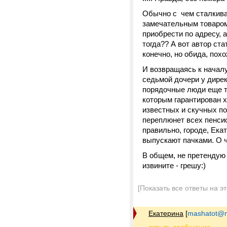
Обычно с чем сталкивае
замечательным товаром,
приобрести по адресу, а
тогда?? А вот автор ст
конечно, но обида, пох
И возвращаясь к началу
седьмой дочери у дирек
порядочные люди еще т
которым гарантирован х
известных и скучных по
переплюнет всех пенсио
правильно, городе, Ек
выпускают пачками. О 
В общем, не претендую 
извините - грешу:)
[Показать все ответы на э
Екатерина
[
mashatot@ma