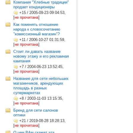
Компания "Хлебные традиции"
продает кондиционеры
+15
/
2005-09-23 09:04:53,
[
не прочитана
]
Как поменять отношение
народа к словосочетанию
"комиссионный магазин"?
+11
/
2006-10-27 01:31:59,
[
не прочитана
]
Стоит ли давать название
новому этажу и его рекламная
кампания
+7
/
2004-06-23 13:52:45,
[
не прочитана
]
Название для сети небольших
магазинчиков, арендующих
площадь в разных
супермаркетах
+8
/
2003-11-03 13:15:35,
[
не прочитана
]
Бренд для сети салонов
оптики
+21
/
2019-08-28 18:28:13,
[
не прочитана
]
О чем ВАм скажет эта