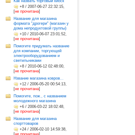
Как назвать торговый киоск
+8
/
2007-06-27 22:32:15,
[
не прочитана
]
Название для магазина
формата "дрогери" (магазин у
дома непродуктовой группы)
+10
/
2010-06-07 23:01:52,
[
не прочитана
]
Помогите придумать название
для компании, торгующей
электрооборудованием и
светильниками
+8
/
2010-06-12 02:48:00,
[
не прочитана
]
Нзвание магазина ковров...
+12
/
2006-05-20 00:54:13,
[
не прочитана
]
Помогите, пож., с названием
молодежного магазина
+6
/
2006-03-22 18:02:48,
[
не прочитана
]
Название для магазина
спорттоваров
+24
/
2006-02-10 14:59:38,
[
не прочитана
]