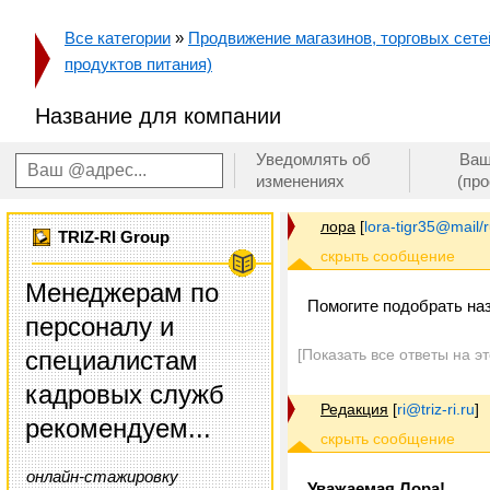
Все категории
»
Продвижение магазинов, торговых сетей
продуктов питания)
Название для компании
Уведомлять об
Ваш
изменениях
(пр
лора
[
lora-tigr35@mail/
TRIZ-RI Group
Менеджерам по
Помогите подобрать на
персоналу и
специалистам
[Показать все ответы на э
кадровых служб
Редакция
[
ri@triz-ri.ru
]
рекомендуем...
онлайн-стажировку
Уважаемая Лора!