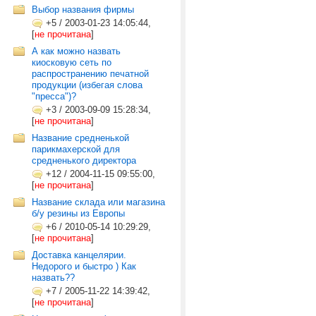
Выбор названия фирмы
+5
/
2003-01-23 14:05:44,
[
не прочитана
]
А как можно назвать
киосковую сеть по
распространению печатной
продукции (избегая слова
"пресса")?
+3
/
2003-09-09 15:28:34,
[
не прочитана
]
Название средненькой
парикмахерской для
средненького директора
+12
/
2004-11-15 09:55:00,
[
не прочитана
]
Название склада или магазина
б/у резины из Европы
+6
/
2010-05-14 10:29:29,
[
не прочитана
]
Доставка канцелярии.
Недорого и быстро ) Как
назвать??
+7
/
2005-11-22 14:39:42,
[
не прочитана
]