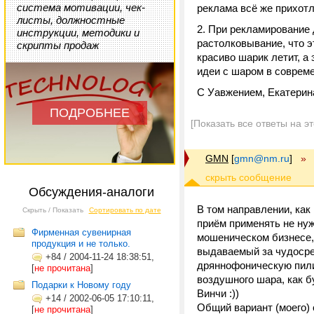
система мотивации, чек-
реклама всё же прихотл
листы, должностные
2. При рекламирование
инструкции, методики и
растолковывание, что э
скрипты продаж
красиво шарик летит, а
идеи с шаром в совреме
С Уавжением, Екатерин
ПОДРОБНЕЕ
[Показать все ответы на э
GMN
[
gmn@nm.ru
]
»
Обсуждения-аналоги
В том направлении, как
Скрыть / Показать
Сортировать по дате
приём применять не нуж
Фирменная сувенирная
мошеническом бизнесе,
продукция и не только.
выдаваемый за чудосре
+84
/
2004-11-24 18:38:51,
дряннофоническую пили
[
не прочитана
]
воздушного шара, как б
Подарки к Новому году
Винчи :))
+14
/
2002-06-05 17:10:11,
Общий вариант (моего) 
[
не прочитана
]