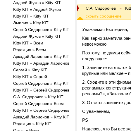
Андрей Жуков » Kitty KIT
С.А. Сидорочев
»
Kit
Kitty KIT » Андрей Жуков
Kitty KIT » Kitty KIT
Эмилия » Kitty KIT
Уважаемая Екатерина,
Cергей Сидорочев » Kitty KIT
Андрей Жуков » Kitty KIT
Как верно заметила ра
Kitty KIT » Всем
невозможно.
Редакция » Всем
Поэтому, не думая сейч
Аркадий Ларионов » Kitty KIT
следующее:
Kitty KIT » Аркадий Ларионов
Запишите на листок 
Сергей » Kitty KIT
крупные или мелкие – 
Kitty KIT » Сергей
Сходите в эти фирмы
Cергей Сидорочев » Kitty KIT
рекламных конструкция
Kitty KIT » Cергей Сидорочев
рекламы?», «Заказали б
С.А. Сидорочев » Kitty KIT
Ответы запишите дос
Сергей Сидорочев » Всем
Kitty KIT » Сергей Сидорочев
С уважением,
Аркадий Ларионов » Kitty KIT
PS
Редакция » Kitty KIT
Надеюсь, что Вы все же
Ольга » Всем