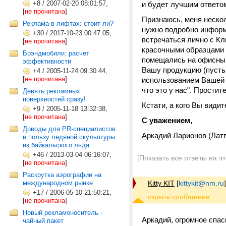
+8
/
2007-02-20 08:01:57,
и будет лучшим ответом,
[
не прочитана
]
Признаюсь, меня нескол
Реклама в лифтах: стоит ли?
нужно подробно информи
+30
/
2017-10-23 00:47:05,
встречаться лично с Кл
[
не прочитана
]
красочными образцами 
Брэндмобили: расчет
помещались на офисный
эффективности
Вашу продукцию (пусть 
+4
/
2005-11-24 09:30:44,
[
не прочитана
]
использованием Вашей п
что это у нас". Простит
Девять рекламных
поверхностей сразу!
Кстати, а кого Вы види
+9
/
2005-11-18 13:32:38,
[
не прочитана
]
С уважением,
Доводы для PR-специалистов
Аркадий Ларионов (Латв
в пользу ледяной скульптуры
из байкальского льда
+46
/
2013-03-04 06:16:07,
[Показать все ответы на э
[
не прочитана
]
Раскрутка аэрографии на
международном рынке
Kitty KIT
[
kittykit@nm.ru
]
+17
/
2006-05-10 21:50:21,
[
не прочитана
]
Новый рекламоноситель -
Аркадий, огромное спас
чайный пакет