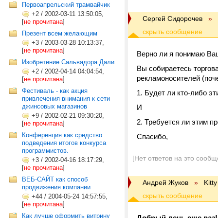
Первоапрельский трамвайчик
+2
/
2002-03-11 13:50:05,
Cергей Сидорочев
»
[
не прочитана
]
Презент всем желающим
+3
/
2003-03-28 10:13:37,
[
не прочитана
]
Верно ли я понимаю Ва
Изобретение Сальвадора Дали
Вы собираетесь торгова
+2
/
2002-04-14 04:04:54,
рекламоносителей (поче
[
не прочитана
]
Фестиваль - как акция
1. Будет ли кто-либо эт
привлечения внимания к сети
джинсовых магазинов
И
+9
/
2002-02-21 09:30:20,
2. Требуется ли этим 
[
не прочитана
]
Конференция как средство
Спасибо,
подведения итогов конкурса
программистов.
[Нет ответов на это сообщ
+3
/
2002-04-16 18:17:29,
[
не прочитана
]
ВЕБ-САЙТ как способ
Андрей Жуков
»
Kitt
продвижения компании
+44
/
2004-05-24 14:57:55,
[
не прочитана
]
Как лучше оформить витрину
Добрый день еще раз!