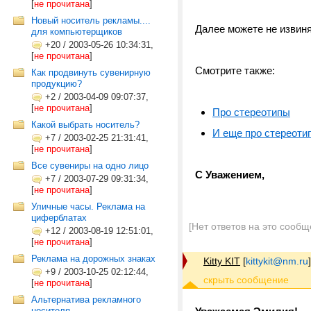
[
не прочитана
]
Новый носитель рекламы....
Далее можете не извинят
для компьютерщиков
+20
/
2003-05-26 10:34:31,
[
не прочитана
]
Смотрите также:
Как продвинуть сувенирную
продукцию?
+2
/
2003-04-09 09:07:37,
[
не прочитана
]
Про стереотипы
Какой выбрать носитель?
И еще про стереоти
+7
/
2003-02-25 21:31:41,
[
не прочитана
]
Все сувениры на одно лицо
С Уважением,
+7
/
2003-07-29 09:31:34,
[
не прочитана
]
Уличные часы. Реклама на
циферблатах
[Нет ответов на это сообщ
+12
/
2003-08-19 12:51:01,
[
не прочитана
]
Реклама на дорожных знаках
Kitty KIT
[
kittykit@nm.ru
]
+9
/
2003-10-25 02:12:44,
[
не прочитана
]
Альтернатива рекламного
носителя