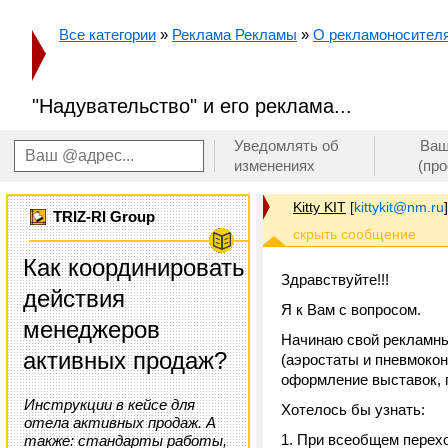
Все категории
»
Реклама Рекламы
»
О рекламоносителя
"Надувательство" и его реклама...
Уведомлять об
Ваш
изменениях
(пр
Kitty KIT
[
kittykit@nm.ru
]
TRIZ-RI Group
Как координировать
Здравствуйте!!!
действия
Я к Вам с вопросом.
менеджеров
Начинаю свой рекламны
активных продаж?
(аэростаты и пневмокон
оформление выставок, п
Инструкции в кейсе для
Хотелось бы узнать:
отела активных продаж. А
1. При всеобщем перехо
также: стандарты работы,