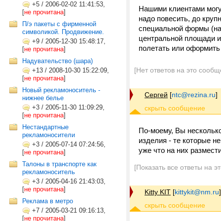
+5
/
2006-02-02 11:41:53,
Нашими клиентами могут
[
не прочитана
]
надо повесить, до кру
П/э пакеты с фирменной
специальной формы (нап
символикой. Продвижение.
центральной площади и
+9
/
2005-12-30 15:48:17,
полетать или оформить 
[
не прочитана
]
Надувательство (шара)
[Нет ответов на это сообщ
+13
/
2008-10-30 15:22:09,
[
не прочитана
]
Новый рекламоноситель -
Сергей
[
ntc@rezina.ru
]
нижнее белье
+3
/
2005-11-30 11:09:29,
[
не прочитана
]
Нестандартные
По-моему, Вы нескольк
рекламоносители
изделия - те которые не
+3
/
2005-07-14 07:24:56,
уже что на них размести
[
не прочитана
]
Талоны в транспорте как
[Показать все ответы на э
рекламоноситель
+3
/
2005-04-16 21:43:03,
[
не прочитана
]
Kitty KIT
[
kittykit@nm.ru
]
Реклама в метро
+7
/
2005-03-21 09:16:13,
[
не прочитана
]