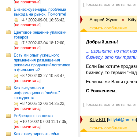
[
не прочитана
]
[Показать все ответы на э
Бизнес-сувениры, проблема
выхода на рынок. Помогите!
Андрей Жуков
»
Kitt
+4
/
2002-09-01 16:56:42,
[
не прочитана
]
Цветовое решение упаковки
товаров
Добрый день!
+7
/
2002-02-04 18:12:00,
[
не прочитана
]
... извините, но так н
Есть ли опыт успешного
бизнесу, это как тряпи
применения размещения
рекламы продукции\логотипов
Если Вы хотите продава
в фильмах и?
бизнесу, то термин "На
+8
/
2002-03-27 10:53:47,
[
не прочитана
]
Если же же Ваши целевы
Как визуально и
С Уважением,
информационно "забить"
конкурента
+8
/
2005-12-06 14:25:23,
[Показать все ответы на э
[
не прочитана
]
Ребрендинг на щитах
Kitty KIT
[
kittykit@nm.ru
]
+10
/
2002-07-03 11:17:05,
[
не прочитана
]
Как стимулировать сбыт