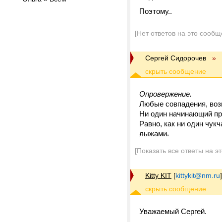
Поэтому..
[Нет ответов на это сообщ
Сергей Сидорочев
»
Опровержение.
Любые совпадения, воз
Ни один начинающий пре
Равно, как ни один чу
лыжами.
[Показать все ответы на э
Kitty KIT
[
kittykit@nm.ru
]
Уважаемый Сергей.