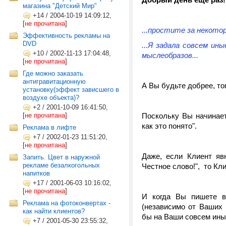
магазина "Детский Мир"
+14
/
2004-10-19 14:09:12,
[
не прочитана
]
...простите за некото
Эффективность рекламы на
DVD
...Я задала совсем ин
+10
/
2002-11-13 17:04:48,
мыслеобразов...
[
не прочитана
]
Где можно заказать
антигравитационную
А Вы будьте добрее, то
установку(эффект зависшего в
воздухе объекта)?
+2
/
2001-10-09 16:41:50,
[
не прочитана
]
Поскольку Вы начинает
как это понято".
Реклама в лифте
+7
/
2002-01-23 11:51:20,
[
не прочитана
]
Даже, если Клиент яв
Запить. Цвет в наружной
рекламе безалкогольных
Честное слово!", то Кл
напитков
+17
/
2001-06-03 10:16:02,
[
не прочитана
]
И когда Вы пишете
Реклама на фотоконвертах -
(независимо от Ваших 
как найти клиентов?
бы на Ваши совсем ины
+7
/
2001-05-30 23:55:32,