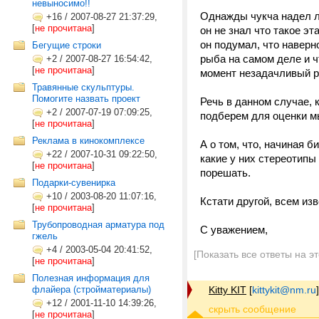
невыносимо!!
Однажды чукча надел л
+16
/
2007-08-27 21:37:29,
[
не прочитана
]
он не знал что такое эт
он подумал, что навер
Бегущие строки
рыба на самом деле и ч
+2
/
2007-08-27 16:54:42,
[
не прочитана
]
момент незадачливый р
Травянные скульптуры.
Помогите назвать проект
Речь в данном случае, 
+2
/
2007-07-19 07:09:25,
подберем для оценки м
[
не прочитана
]
Реклама в кинокомплексе
А о том, что, начиная 
+22
/
2007-10-31 09:22:50,
какие у них стереотипы
[
не прочитана
]
порешать.
Подарки-сувенирка
+10
/
2003-08-20 11:07:16,
Кстати другой, всем из
[
не прочитана
]
Трубопроводная арматура под
С уважением,
гжель
+4
/
2003-05-04 20:41:52,
[Показать все ответы на э
[
не прочитана
]
Полезная информация для
флайера (стройматериалы)
Kitty KIT
[
kittykit@nm.ru
]
+12
/
2001-11-10 14:39:26,
[
не прочитана
]