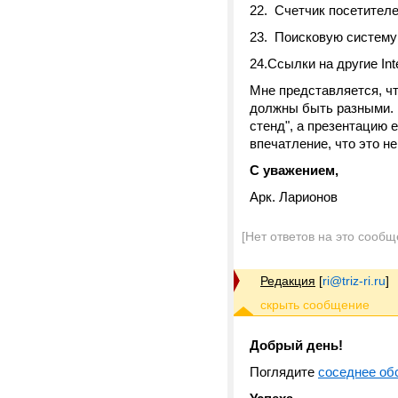
22. Счетчик посетителе
23. Поисковую систему 
24.Ссылки на другие Int
Мне представляется, ч
должны быть разными. К
стенд", а презентацию 
впечатление, что это н
С уважением,
Арк. Ларионов
[Нет ответов на это сообщ
Редакция
[
ri@triz-ri.ru
]
Добрый день!
Поглядите
соседнее об