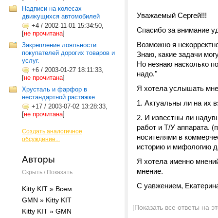
Надписи на колесах
Уважаемый Сергей!!!
движущихся автомобилей
+4
/
2002-11-01 15:34:50,
Спасибо за внимание уд
[
не прочитана
]
Возможно я некорректно
Закрепление лояльности
покупателей дорогих товаров и
Знаю, какие задачи мог
услуг.
Но незнаю насколько по
+6
/
2003-01-27 18:11:33,
надо."
[
не прочитана
]
Я хотела услышать мне
Хрусталь и фарфор в
нестандартной растяжке
1. Актуальны ли на их 
+17
/
2003-07-02 13:28:33,
[
не прочитана
]
2. И известны ли надув
работ и Т/У аппарата. 
Создать аналогичное
носителями в коммерчес
обсуждение...
историю и мифологию д
Авторы
Я хотела именно мнений
мнение.
Скрыть / Показать
С уавжением, Екатерин
Kitty KIT » Всем
GMN » Kitty KIT
[Показать все ответы на э
Kitty KIT » GMN