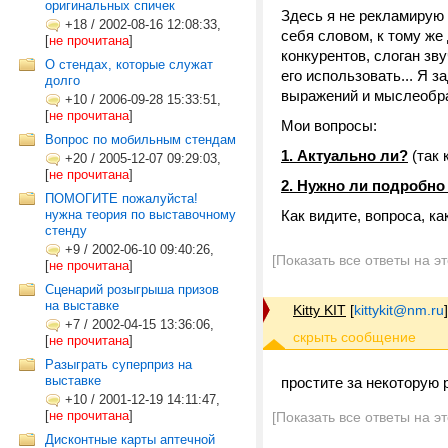
оригинальных спичек
Здесь я не рекламирую
+18
/
2002-08-16 12:08:33,
себя словом, к тому ж
[
не прочитана
]
конкурентов, слоган зв
О стендах, которые служат
его использовать... Я 
долго
выражений и мыслеобр
+10
/
2006-09-28 15:33:51,
[
не прочитана
]
Мои вопросы:
Вопрос по мобильным стендам
1. Актуально ли?
(так 
+20
/
2005-12-07 09:29:03,
[
не прочитана
]
2. Нужно ли подробн
ПОМОГИТЕ пожалуйста!
нужна теория по выставочному
Как видите, вопроса, ка
стенду
+9
/
2002-06-10 09:40:26,
[Показать все ответы на э
[
не прочитана
]
Сценарий розыгрыша призов
на выставке
Kitty KIT
[
kittykit@nm.ru
]
+7
/
2002-04-15 13:36:06,
[
не прочитана
]
Разыграть суперприз на
выставке
простите за некоторую р
+10
/
2001-12-19 14:11:47,
[
не прочитана
]
[Показать все ответы на э
Дисконтные карты аптечной