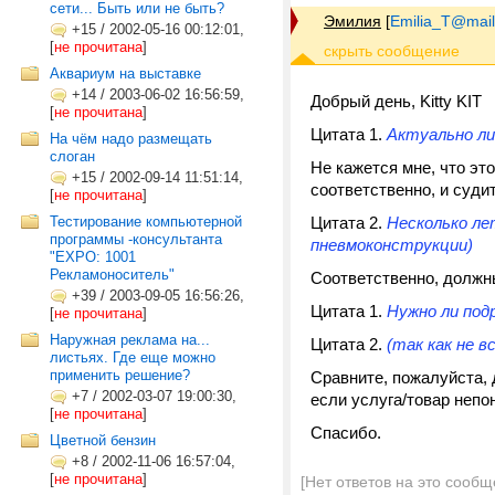
сети... Быть или не быть?
Эмилия
[
Emilia_T@mail
+15
/
2002-05-16 00:12:01,
[
не прочитана
]
Аквариум на выставке
+14
/
2003-06-02 16:56:59,
Добрый день, Kitty KIT
[
не прочитана
]
Цитата 1.
Актуально ли
На чём надо размещать
слоган
Не кажется мне, что это
+15
/
2002-09-14 11:51:14,
соответственно, и суди
[
не прочитана
]
Тестирование компьютерной
Цитата 2.
Несколько ле
программы -консультанта
пневмоконструкции)
"EXPO: 1001
Рекламоноситель"
Соответственно, должны
+39
/
2003-09-05 16:56:26,
Цитата 1.
Нужно ли под
[
не прочитана
]
Наружная реклама на...
Цитата 2.
(так как не в
листьях. Где еще можно
применить решение?
Сравните, пожалуйста, 
+7
/
2002-03-07 19:00:30,
если услуга/товар непоня
[
не прочитана
]
Спасибо.
Цветной бензин
+8
/
2002-11-06 16:57:04,
[
не прочитана
]
[Нет ответов на это сообщ