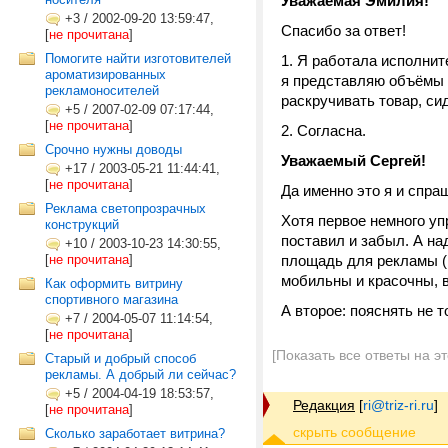
Уважаемая Эмилия!
+3
/
2002-09-20 13:59:47,
Спасибо за ответ!
[
не прочитана
]
Помогите найти изготовителей
1. Я работала исполнит
ароматизированных
я представляю объёмы з
рекламоносителей
раскручивать товар, сид
+5
/
2007-02-09 07:17:44,
[
не прочитана
]
2. Согласна.
Срочно нужны доводы
Уважаемый Сергей!
+17
/
2003-05-21 11:44:41,
[
не прочитана
]
Да именно это я и спра
Реклама светопрозрачных
Хотя первое немного уп
конструкций
поставил и забыл. А на
+10
/
2003-10-23 14:30:55,
[
не прочитана
]
площадь для рекламы (по
мобильны и красочны, в
Как оформить витрину
спортивного магазина
А второе: пояснять не т
+7
/
2004-05-07 11:14:54,
[
не прочитана
]
[Показать все ответы на э
Старый и добрый способ
рекламы. А добрый ли сейчас?
+5
/
2004-04-19 18:53:57,
Редакция
[
ri@triz-ri.ru
]
[
не прочитана
]
Сколько заработает витрина?