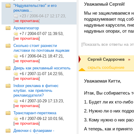
Уважаемый Сергей!
"Надувательство" и его
реклама...
Мы не зацикливаемся н
+23
/
2006-04-17 12:17:23,
подразумевают под собо
[
не прочитана
]
надувные карусели, пн
Ароматизатор
надувных опорах, от па
+7
/
2004-07-07 11:39:53,
[
не прочитана
]
[Показать все ответы на э
Сколько стоит разнести
листовки по почтовым ящикам
+6
/
2006-04-21 18:47:21,
Cергей Сидорочев
»
[
не прочитана
]
Дверь как рекламный носитель
+6
/
2007-11-07 14:22:55,
[
не прочитана
]
Уважаемая Китти,
Indoor реклама в фитнес
клубах. как привлечь
Итак, Вы собираетесь т
рекламодателя?
+4
/
2007-10-29 17:13:23,
Будет ли их кто-либо
[
не прочитана
]
Нужно ли о них подр
Транспарант-перетяжка
+8
/
2007-09-12 10:01:56,
Кому нужно о них рас
[
не прочитана
]
А теперь, как и принято
Девочки с флаерами -