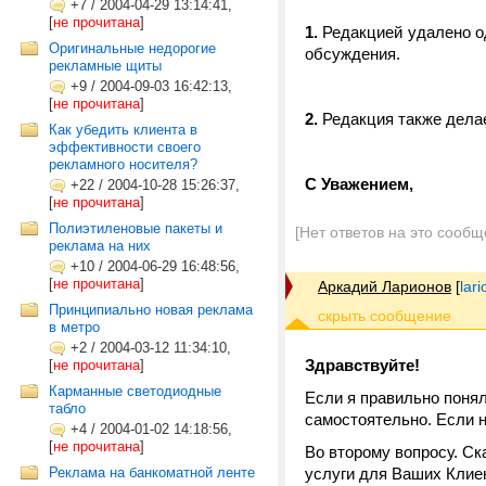
+7
/
2004-04-29 13:14:41,
[
не прочитана
]
1.
Редакцией удалено о
Оригинальные недорогие
обсуждения.
рекламные щиты
+9
/
2004-09-03 16:42:13,
[
не прочитана
]
2.
Редакция также дела
Как убедить клиента в
эффективности своего
рекламного носителя?
С Уважением,
+22
/
2004-10-28 15:26:37,
[
не прочитана
]
Полиэтиленовые пакеты и
[Нет ответов на это сообщ
реклама на них
+10
/
2004-06-29 16:48:56,
[
не прочитана
]
Аркадий Ларионов
[
lar
Принципиально новая реклама
в метро
+2
/
2004-03-12 11:34:10,
Здравствуйте!
[
не прочитана
]
Карманные светодиодные
Если я правильно понял
табло
самостоятельно. Если н
+4
/
2004-01-02 14:18:56,
[
не прочитана
]
Во второму вопросу. Ск
Реклама на банкоматной ленте
услуги для Ваших Клие