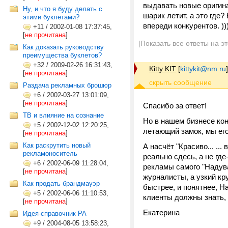
выдавать новые оригина
Ну, и что я буду делать с
шарик летит, а это где
этими буклетами?
впереди конкурентов. ))
+11
/
2002-01-08 17:37:45,
[
не прочитана
]
[Показать все ответы на э
Как доказать руководству
преимущества буклетов?
+32
/
2009-02-26 16:31:43,
Kitty KIT
[
kittykit@nm.ru
]
[
не прочитана
]
Раздача рекламных брошюр
+6
/
2002-03-27 13:01:09,
[
не прочитана
]
Спасибо за ответ!
ТВ и влияние на сознание
Но в нашем бизнесе кон
+5
/
2002-12-02 12:20:25,
летающий замок, мы ег
[
не прочитана
]
Как раскрутить новый
А насчёт "Красиво... ..
рекламоноситель
реально сдесь, а не гд
+6
/
2002-06-09 11:28:04,
рекламы самого "Надува
[
не прочитана
]
журналисты, а узкий кр
Как продать брандмауэр
быстрее, и понятнее, Н
+5
/
2002-06-06 11:10:53,
клиенты должны знать, 
[
не прочитана
]
Екатерина
Идея-справочник РА
+9
/
2004-08-05 13:58:23,