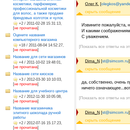
Олег К.
[
olegkos@yande
косметики, парфюмерии,
профессиональной косметики
для волос, а также продаже
брендовых колготок и чулок.
+2
/
2011-02-28 15:31:13,
Извините пожалуйста, н
[
не прочитана
]
И какими соображениям
Оцените названия
С уважением.
компьютерного магазина
+18
/
2011-08-04 14:52:27,
[Показать все ответы на э
[
не прочитана
]
Название для сети магазинов
Dima_N
[
st@simcom.ru
]
+4
/
2011-10-02 19:48:01,
[
не прочитана
]
Название сети киосков
+3
/
2012-03-30 10:10:03,
да, собственно, очень 
[
не прочитана
]
ничего означающее...вот.
Название для учебного центра
+2
/
2012-11-30 10:05:08,
[Показать все ответы на э
[
не прочитана
]
Название магазинчика
Dima_N
[
st@simcom.ru
]
элитного шоколада ручной
работы
+2
/
2012-07-16 15:17:23,
[
не прочитана
]