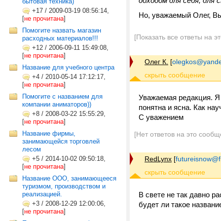
доходом для себя, для 
бытовая техника)
+17
/
2009-03-19 08:56:14,
Но, уважаемый Олег, В
[
не прочитана
]
Помогите назвать магазин
[Показать все ответы на э
расходных материалов!!!
+12
/
2006-09-11 15:49:08,
[
не прочитана
]
Олег К.
[
olegkos@yande
Название для учебного центра
+4
/
2010-05-14 17:12:17,
[
не прочитана
]
Помогите с названием для
Уважаемая редакция. Я 
компании аниматоров))
понятна и ясна. Как на
+8
/
2008-03-22 15:55:29,
С уважением
[
не прочитана
]
Название фирмы,
[Нет ответов на это сообщ
занимающейся торговлей
лесом
+5
/
2014-10-02 09:50:18,
RedLynx
[
futureisnow@
[
не прочитана
]
Название ООО, занимающееся
туризмом, производством и
реализацией.
В свете не так давно ра
+3
/
2008-12-29 12:00:06,
будет ли такое названи
[
не прочитана
]