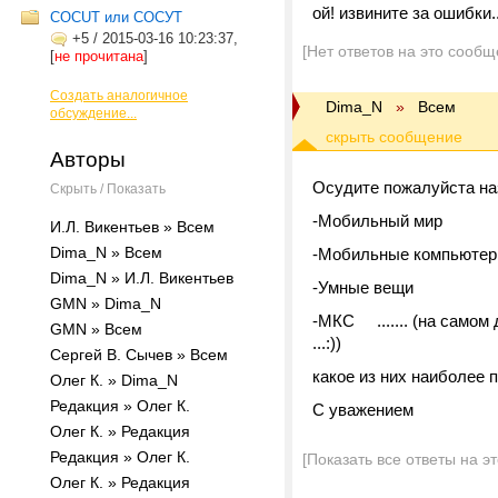
ой! извините за ошибки..
COCUT или СОСУТ
+5
/
2015-03-16 10:23:37,
[Нет ответов на это сообщ
[
не прочитана
]
Создать аналогичное
Dima_N
»
Всем
обсуждение...
Авторы
Осудите пожалуйста на
Скрыть / Показать
-Мобильный мир
И.Л. Викентьев » Всем
Dima_N » Всем
-Мобильные компьюте
Dima_N » И.Л. Викентьев
-Умные вещи
GMN » Dima_N
-МКС ....... (на самом
GMN » Всем
...:))
Сергей В. Сычев » Всем
какое из них наиболее
Олег К. » Dima_N
Редакция » Олег К.
С уважением
Олег К. » Редакция
Редакция » Олег К.
[Показать все ответы на э
Олег К. » Редакция