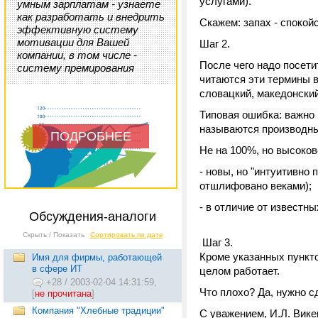
услугами).
умным зарплатам - узнаете
как разработать и внедрить
Скажем: запах - спокойс
эффективную систему
мотивации для Вашей
Шаг 2.
компании, в том числе -
После чего надо посети
систему премирования
читаются эти термины в
словацкий, македонский,
Типовая ошибка: важно 
называются производные
ПОДРОБНЕЕ
Не на 100%, но высоков
- новы, но "интуитивно
отшлифовано веками);
- в отличие от известны
Обсуждения-аналоги
Скрыть / Показать
Сортировать по дате
Шаг 3.
Кроме указанных пункто
Имя для фирмы, работающей
в сфере ИТ
целом работает.
+28
/
2003-02-04 14:31:59,
Что плохо? Да, нужно с
[
не прочитана
]
Компания "Хлебные традиции"
С уважением, И.Л. Вике