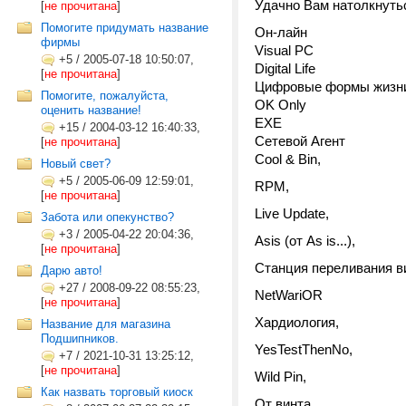
Удачно Вам натолкнуть
[
не прочитана
]
Помогите придумать название
Он-лайн
фирмы
Visual PC
+5
/
2005-07-18 10:50:07,
Digital Life
[
не прочитана
]
Цифровые формы жизн
Помогите, пожалуйста,
OK Only
оценить название!
EXE
+15
/
2004-03-12 16:40:33,
Сетевой Агент
[
не прочитана
]
Cool & Bin,
Новый свет?
+5
/
2005-06-09 12:59:01,
RPM,
[
не прочитана
]
Live Update,
Забота или опекунство?
+3
/
2005-04-22 20:04:36,
Asis (от As is...),
[
не прочитана
]
Станция переливания в
Дарю авто!
+27
/
2008-09-22 08:55:23,
NetWariOR
[
не прочитана
]
Хардиология,
Название для магазина
Подшипников.
YesTestThenNo,
+7
/
2021-10-31 13:25:12,
[
не прочитана
]
Wild Pin,
Как назвать торговый киоск
От винта,