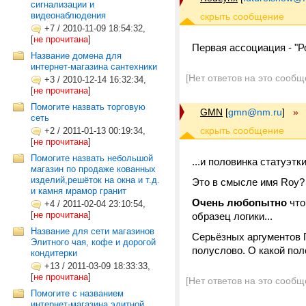
сигнализации и
видеонаблюдения
+7
/
2010-11-09 18:54:32,
[
не прочитана
]
Первая ассоциация - "Ро
Название домена для
интернет-магазина сантехники
[Нет ответов на это сообщ
+3
/
2010-12-14 16:32:34,
[
не прочитана
]
Помогите назвать торговую
GMN
[
gmn@nm.ru
]
»
сеть
+2
/
2011-01-13 00:19:34,
[
не прочитана
]
Помогите назвать небольшой
...и половинка статуэтк
магазин по продаже кованных
изделий,решёток на окна и т.д.
Это в смысле имя Roy?
и камня мрамор гранит
Очень любопытно
что
+4
/
2011-02-04 23:10:54,
[
не прочитана
]
образец логики...
Название для сети магазинов
Серьёзных аргументов 
Элитного чая, кофе и дорогой
полуслово. О какой по
кондитерки
+13
/
2011-03-09 18:33:33,
[
не прочитана
]
[Нет ответов на это сообщ
Помогите с названием
интернет-магазина элитной