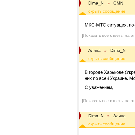
Dima_N
»
GMN
МКС-МТС ситуация, по-м
[Показать все ответы на э
Алина
»
Dima_N
В городе Харькове (Укр
них по всей Украине. М
С уважением,
[Показать все ответы на э
Dima_N
»
Алина