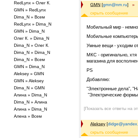
RedLynx » Олег К.
GMN
[
gmn@nm.ru
]
»
GMN » RedLynx
Dima_N » Всем
RedLynx » Dima_N
Мобильный мир - немно
GMN » Dima_N
Мобильные компьютеры 
Олег К. » Dima_N
Dima_N » Олег К.
Умные вещи - уходим от
Dima_N » Dima_N
МКС - оригинально, хтя
Dima_N » Всем
магазина для восполне
GMN » Dima_N
PS
Aleksey » GMN
Добавляю:
GMN » Aleksey
Dima_N » GMN
"Электронные дела", "На
"Электрические формы
Алина » Dima_N
Dima_N » Алина
[Показать все ответы на э
Алина » Dima_N
Алена » Всем
Aleksey
[
didge@yandex.