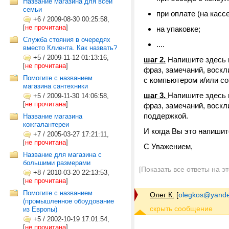
Название магазина для всей
семьи
при оплате (на кассе
+6
/
2009-08-30 00:25:58,
[
не прочитана
]
на упаковке;
Служба стояния в очередях
....
вместо Клиента. Как назвать?
+5
/
2009-11-12 01:13:16,
шаг 2.
Напишите здесь 
[
не прочитана
]
фраз, замечаний, воскл
Помогите с названием
с компьютером и/или со
магазина сантехники
шаг 3.
Напишите здесь 
+5
/
2009-11-30 14:06:58,
[
не прочитана
]
фраз, замечаний, воскл
поддержкой.
Название магазина
кожгалантереи
И когда Вы это напиши
+7
/
2005-03-27 17:21:11,
[
не прочитана
]
С Уважением,
Название для магазина с
большими размерами
[Показать все ответы на э
+8
/
2010-03-20 22:13:53,
[
не прочитана
]
Помогите с названием
Олег К.
[
olegkos@yande
(промышленное обоудование
из Европы)
+5
/
2002-10-19 17:01:54,
[
не прочитана
]