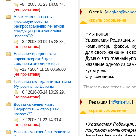
+5
/
2003-01-23 14:05:44,
[
не прочитана
]
Олег К.
[
olegkos@yande
А как можно назвать
киосковую сеть по
распространению печатной
продукции (избегая слова
Ну я попал!
"пресса")?
Уважаемая Редакция, я 
+3
/
2003-09-09 15:28:34,
компьютеры, факсы, но
[
не прочитана
]
для своих женщин и сво
Название средненькой
Думаю, что главный уп
парикмахерской для
средненького директора
название одного из са
+12
/
2004-11-15 09:55:00,
культуры.
[
не прочитана
]
С уважением.
Название склада или магазина
б/у резины из Европы
[Показать все ответы на э
+6
/
2010-05-14 10:29:29,
[
не прочитана
]
Редакция
[
ri@triz-ri.ru
]
Доставка канцелярии.
Недорого и быстро ) Как
назвать??
+7
/
2005-11-22 14:39:42,
>Уважаемая Редакция, 
[
не прочитана
]
покупают компьютеры,
Назвать магазин(сантехника и