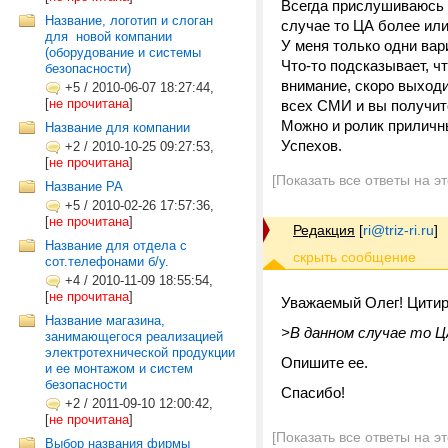
Всегда прислушиваюсь 
Название, логотип и слоган
случае то ЦА более или
для ­ новой компании
У меня только одни ва
(оборудование и системы
Что-то подсказывает, 
безопасности)
внимание, скоро выходи
+5
/
2010-06-07 18:27:44,
[
не прочитана
]
всех СМИ и вы получит
Можно и ролик приличн
Название для компании
Успехов.
+2
/
2010-10-25 09:27:53,
[
не прочитана
]
[Показать все ответы на э
Название РА
+5
/
2010-02-26 17:57:36,
[
не прочитана
]
Редакция
[
ri@triz-ri.ru
]
Название для отдела с
сот.телефонами б/у.
+4
/
2010-11-09 18:55:54,
[
не прочитана
]
Уважаемый Олег! Цитир
Название магазина,
>В данном случае то ЦА
занимающегося реализацией
электротехнической продукции
Опишите ее.
и ее монтажом и систем
безопасности
Спасибо!
+2
/
2011-09-10 12:00:42,
[
не прочитана
]
[Показать все ответы на э
Выбор названия фирмы