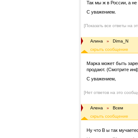
Так мы ж в России, а не
С уважением.
[Показать все ответы на э
Алина
»
Dima_N
Марка может быть зарег
продают. (Смотрите ин
С уважением,
[Нет ответов на это сообщ
Алена
»
Всем
Ну что В ы так мучает