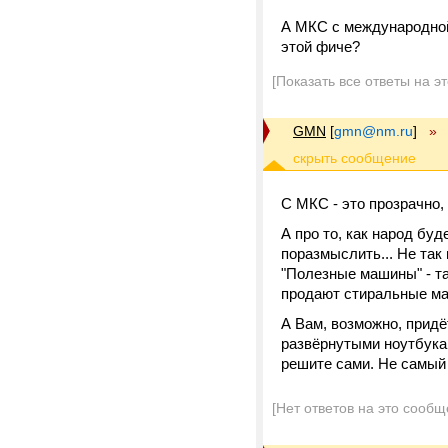
А МКС с международной 
этой фиче?
[Показать все ответы на э
GMN
[
gmn@nm.ru
]
»
С МКС - это прозрачно,
А про то, как народ буд
поразмыслить... Не так
"Полезные машины" - та
продают стиральные ма
А Вам, возможно, придё
развёрнутыми ноутбукам
решите сами. Не самый 
[Нет ответов на это сообщ