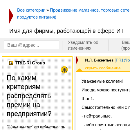
Все категории
»
Продвижение магазинов, торговых сетей
продуктов питания)
Имя для фирмы, работающей в сфере ИТ
Уведомлять об
Ваш
изменениях
(пр
И.Л. Викентьев
[
PR1@on
TRIZ-RI Group
По каким
Уважаемые коллеги!
критериям
Иногда можно поступить
распределять
Шаг 1.
премии на
Самостоятельно или с 
предприятии?
- нейтральные,
- либо приятные ассоци
"Приходите" на вебинары по