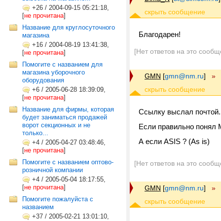
+26
/
2004-09-15 05:21:18,
[
не прочитана
]
Название для круглосуточного
Благодарен!
магазина
+16
/
2004-08-19 13:41:38,
[Нет ответов на это сообщ
[
не прочитана
]
Помогите с названием для
магазина уборочного
GMN
[
gmn@nm.ru
]
»
оборудования
+6
/
2005-06-28 18:39:09,
[
не прочитана
]
Название для фирмы, которая
Ссылку выслал почтой.
будет заниматься продажей
ворот секционных и не
Если правильно понял 
только...
А если ASIS ? (As is)
+4
/
2005-04-27 03:48:46,
[
не прочитана
]
Помогите с названием оптово-
[Нет ответов на это сообщ
розничной компании
+4
/
2005-05-04 18:17:55,
[
не прочитана
]
GMN
[
gmn@nm.ru
]
»
Помогите пожалуйста с
названием
+37
/
2005-02-21 13:01:10,