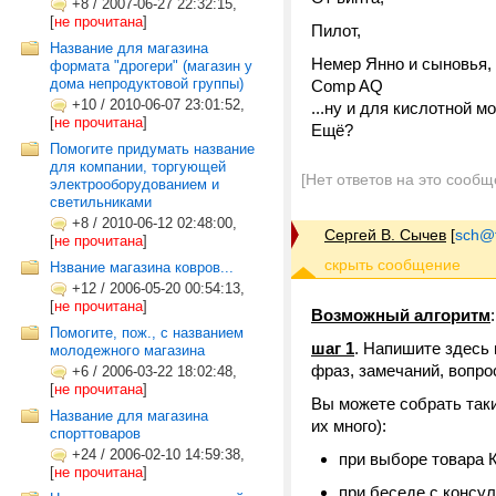
+8
/
2007-06-27 22:32:15,
[
не прочитана
]
Пилот,
Название для магазина
Немер Янно и сыновья,
формата "дрогери" (магазин у
дома непродуктовой группы)
Comp AQ
+10
/
2010-06-07 23:01:52,
...ну и для кислотной 
[
не прочитана
]
Ещё?
Помогите придумать название
для компании, торгующей
[Нет ответов на это сообщ
электрооборудованием и
светильниками
+8
/
2010-06-12 02:48:00,
Сергей В. Сычев
[
sch@tr
[
не прочитана
]
Нзвание магазина ковров...
+12
/
2006-05-20 00:54:13,
[
не прочитана
]
Возможный алгоритм
:
Помогите, пож., с названием
шаг 1
. Напишите здесь
молодежного магазина
фраз, замечаний, вопро
+6
/
2006-03-22 18:02:48,
[
не прочитана
]
Вы можете собрать таки
Название для магазина
их много):
спорттоваров
+24
/
2006-02-10 14:59:38,
при выборе товара 
[
не прочитана
]
при беседе с консул