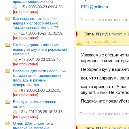
продает кондиционеры
PR1@online.ru
+15
/
2005-09-23 09:04:53,
[
не прочитана
]
Как поменять отношение
[Показать все ответы на э
народа к словосочетанию
"комиссионный магазин"?
+11
/
2006-10-27 01:31:59,
Dima_N
[
st@simcom.ru
]
[
не прочитана
]
Стоит ли давать название
новому этажу и его рекламная
кампания
Уважаемые специлисты
+7
/
2004-06-23 13:52:45,
карманные компьютеры, 
[
не прочитана
]
Пербрали кучу варианто
Название для сети небольших
магазинчиков, арендующих
вот, что напридумывали
площадь в разных
супермаркетах
как-то кривовато. У на
+8
/
2003-11-03 13:15:35,
звучит! Емко! Не хотел
[
не прочитана
]
Подскажите пожалуйста
Бренд для сети салонов
оптики
+21
/
2019-08-28 18:28:13,
[Показать все ответы на э
[
не прочитана
]
О чем ВАм скажет эта
вывеска на магазине...
Dima_N
[
st@simcom.ru
]