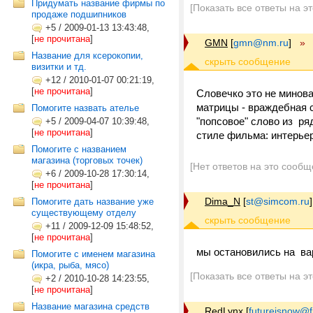
Придумать название фирмы по
[Показать все ответы на э
продаже подшипников
+5
/
2009-01-13 13:43:48,
[
не прочитана
]
GMN
[
gmn@nm.ru
]
»
Название для ксерокопии,
визитки и тд.
+12
/
2010-01-07 00:21:19,
[
не прочитана
]
Словечко это не минов
матрицы - враждебная с
Помогите назвать ателье
"попсовое" слово из ря
+5
/
2009-04-07 10:39:48,
[
не прочитана
]
стиле фильма: интерьер
Помогите с названием
магазина (торговых точек)
[Нет ответов на это сообщ
+6
/
2009-10-28 17:30:14,
[
не прочитана
]
Dima_N
[
st@simcom.ru
]
Помогите дать название уже
существующему отделу
+11
/
2009-12-09 15:48:52,
[
не прочитана
]
мы остановились на ва
Помогите с именем магазина
(икра, рыба, мясо)
[Показать все ответы на э
+2
/
2010-10-28 14:23:55,
[
не прочитана
]
Название магазина средств
RedLynx
[
futureisnow@