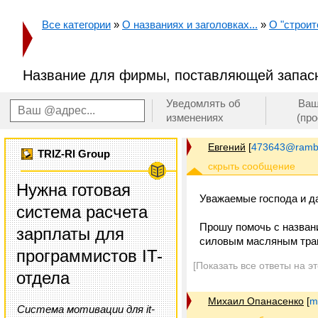
Все категории
»
О названиях и заголовках...
»
О "строит
Название для фирмы, поставляющей запас
Уведомлять об
Ваш
изменениях
(пр
Евгений
[
473643@rambl
TRIZ-RI Group
Нужна готовая
Уважаемые господа и д
система расчета
Прошу помочь с назван
зарплаты для
силовым масляным тран
программистов IT-
[Показать все ответы на э
отдела
Михаил Опанасенко
[
m
Система мотивации для it-