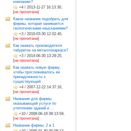
компанию?
+4
/
2013-11-27 16:13:30,
[
не прочитана
]
Какое название подобрать для
фирмы, которая занимается
геологическими изысканиями?
+3
/
2010-03-30 12:02:45,
[
не прочитана
]
Как назвать производителя
табуреток на металлокаркасе?
+3
/
2014-06-30 13:29:25,
[
не прочитана
]
Как назвать новую фирму,
чтобы прослеживалось ее
принадлежность к
существующей
+4
/
2007-12-22 14:37:16,
[
не прочитана
]
Название для фирмы
оказывающей услуги по
утеплению зданий и ...
+10
/
2008-06-18 09:13:59,
[
не прочитана
]
Название фирмы: 2 в 1
+10
/
2009-01-30 00:08:12,