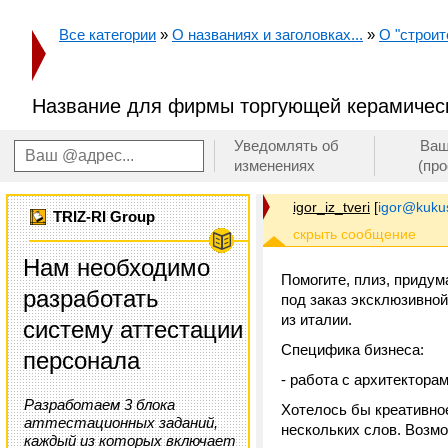
Все категории
»
О названиях и заголовках...
»
О "строит
Название для фирмы торгующей керамическ
Уведомлять об
Ваш
изменениях
(пр
igor_iz_tveri
[
igor@kukus
TRIZ-RI Group
Нам необходимо
Помогите, плиз, придум
разработать
под заказ эксклюзивной
из италии.
систему аттестации
Специфика бизнеса:
персонала
- работа с архитектора
Разработаем 3 блока
Хотелось бы креативно
аттестационных заданий,
нескольких слов. Возмо
каждый из которых включает