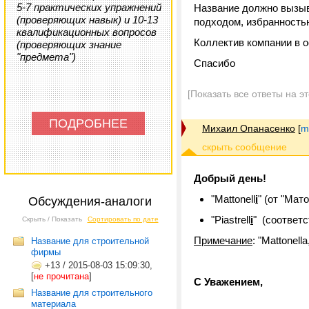
5-7 практических упражнений
Название должно вызыв
(проверяющих навык) и 10-13
подходом, избранностью
квалификационных вопросов
Коллектив компании в 
(проверяющих знание
"предмета")
Спасибо
[Показать все ответы на э
ПОДРОБНЕЕ
Михаил Опанасенко
[
m
Добрый день!
"Mattonell
i
" (от "Мат
Обсуждения-аналоги
"Piastrell
i
" (соответс
Скрыть / Показать
Сортировать по дате
Примечание
: "Mattonell
Название для строительной
фирмы
+13
/
2015-08-03 15:09:30,
[
не прочитана
]
С Уважением,
Название для строительного
материала