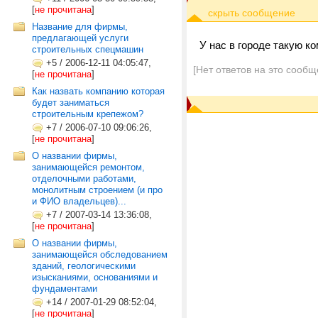
[
не прочитана
]
Название для фирмы,
предлагающей услуги
У нас в городе такую ко
строительных спецмашин
+5
/
2006-12-11 04:05:47,
[Нет ответов на это сообщ
[
не прочитана
]
Как назвать компанию которая
будет заниматься
строительным крепежом?
+7
/
2006-07-10 09:06:26,
[
не прочитана
]
О названии фирмы,
занимающейся ремонтом,
отделочными работами,
монолитным строением (и про
и ФИО владельцев)...
+7
/
2007-03-14 13:36:08,
[
не прочитана
]
О названии фирмы,
занимающейся обследованием
зданий, геологическими
изысканиями, основаниями и
фундаментами
+14
/
2007-01-29 08:52:04,
[
не прочитана
]