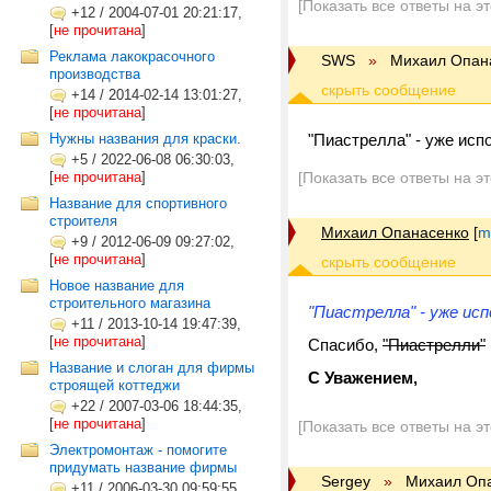
[Показать все ответы на э
+12
/
2004-07-01 20:21:17,
[
не прочитана
]
Реклама лакокрасочного
SWS
»
Михаил Опан
производства
+14
/
2014-02-14 13:01:27,
[
не прочитана
]
Нужны названия для краски.
"Пиастрелла" - уже исп
+5
/
2022-06-08 06:30:03,
[
не прочитана
]
[Показать все ответы на э
Название для спортивного
строителя
Михаил Опанасенко
[
m
+9
/
2012-06-09 09:27:02,
[
не прочитана
]
Новое название для
строительного магазина
"Пиастрелла" - уже исп
+11
/
2013-10-14 19:47:39,
[
не прочитана
]
Спасибо,
"Пиастрелли"
Название и слоган для фирмы
С Уважением,
строящей коттеджи
+22
/
2007-03-06 18:44:35,
[
не прочитана
]
[Показать все ответы на э
Электромонтаж - помогите
придумать название фирмы
Sergey
»
Михаил Оп
+11
/
2006-03-30 09:59:55,