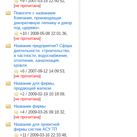
+9
/
2007-03-15 22:50:52,
[
не прочитана
]
Помогите с названием.
Компания, производящая
декоративную лепнину и декор
под «дерево».
+10
/
2008-05-08 22:01:36,
[
не прочитана
]
Название предприятия? Сфера
деятельности: строительство,
в частности, водоснабжение,
отопление, канализация,
кровля.
+6
/
2007-09-12 14:09:53,
[
не прочитана
]
Название для фирмы,
продающей жалюзи
+2
/
2009-02-19 10:18:09,
[
не прочитана
]
Название фирмы
+4
/
2009-03-26 09:18:32,
[
не прочитана
]
Название для проектной
фирмы систем АСУ ТП
+11
/
2009-03-16 22:33:48,