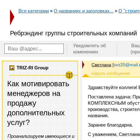
Все категории
»
О названиях и заголовках...
»
О "строит
Ребрэндинг группы строительных компаний
Уведомлять об
Ваш
изменениях
(пр
Светлана
[
svz20@mail.
TRIZ-RI Group
Как мотивировать
Здравствуйте коллеги! 
менеджеров на
Поставлена задача: Пр
продажу
КОМПЛЕКСНЫМ обустройс
производства, строите
дополнительных
названия.
услуг?
Заранее благодарна.
С уважением, Светлана
Проанализируем имеющиеся и