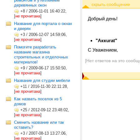
ремонтом и утеплением
деревянных окон
+8
/
2006-11-01 16:40:22,
[
не прочитана
]
Добрый день!
Название для портала о окнах
и дверях
+3
/
2006-12-07 14:59:06,
[
не прочитана
]
"Аккurat"
Помогите разработать
C Уважением,
название магазина
строительных и отделочных
[Нет ответов на это сообщ
материалов!
+9
/
2009-06-17 15:50:50,
[
не прочитана
]
Название для студии мебели
+11
/
2016-11-30 22:11:28,
[
не прочитана
]
Как назвать поселок из 5
домов
+25
/
2012-09-12 23:48:02,
[
не прочитана
]
Сменить название или так
оставить?
+3
/
2007-08-13 13:27:06,
[
не прочитана
]