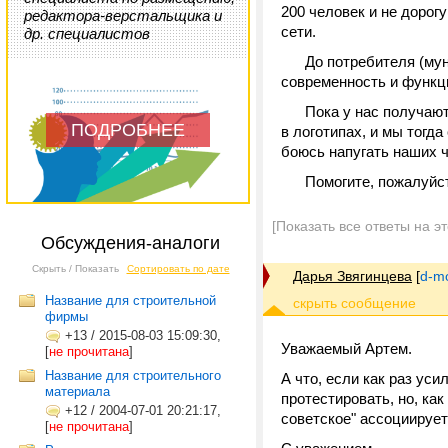
200 человек и не дорог
редактора-верстальщика и
сети.
др. специалистов
До потребителя (муниц
современность и функц
Пока у нас получаются
ПОДРОБНЕЕ
в логотипах, и мы тогд
боюсь напугать наших 
Помогите, пожалуйста
[Показать все ответы на э
Обсуждения-аналоги
Скрыть / Показать
Сортировать по дате
Дарья Звягинцева
[
d-m
Название для строительной
фирмы
+13
/
2015-08-03 15:09:30,
Уважаемый Артем.
[
не прочитана
]
Название для строительного
А что, если как раз ус
материала
протестировать, но, как
+12
/
2004-07-01 20:21:17,
советское" ассоциирует
[
не прочитана
]