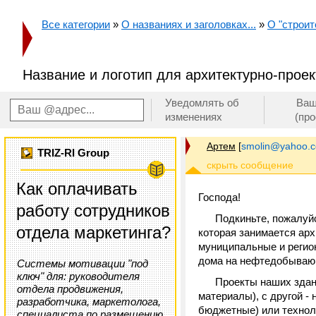
Все категории
»
О названиях и заголовках...
»
О "строит
Название и логотип для архитектурно-прое
Уведомлять об
Ваш
изменениях
(пр
Артем
[
smolin@yahoo.
TRIZ-RI Group
Как оплачивать
Господа!
работу сотрудников
Подкиньте, пожалуйста
отдела маркетинга?
которая занимается ар
муниципальные и регио
дома на нефтедобываю
Системы мотивации "под
ключ" для: руководителя
Проекты наших зданий
отдела продвижения,
материалы), с другой -
разработчика, маркетолога,
бюджетные) или техноло
специалиста по размещению,