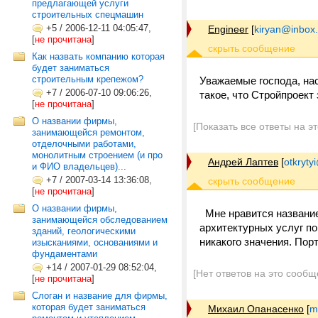
предлагающей услуги
строительных спецмашин
+5
/
2006-12-11 04:05:47,
Engineer
[
kiryan@inbox.
[
не прочитана
]
Как назвать компанию которая
будет заниматься
строительным крепежом?
Уважаемые господа, на
+7
/
2006-07-10 09:06:26,
такое, что Стройпроект
[
не прочитана
]
О названии фирмы,
[Показать все ответы на э
занимающейся ремонтом,
отделочными работами,
монолитным строением (и про
Андрей Лаптев
[
otkrytyi
и ФИО владельцев)...
+7
/
2007-03-14 13:36:08,
[
не прочитана
]
О названии фирмы,
Мне нравится название
занимающейся обследованием
архитектурных услуг по
зданий, геологическими
никакого значения. Пор
изысканиями, основаниями и
фундаментами
+14
/
2007-01-29 08:52:04,
[Нет ответов на это сообщ
[
не прочитана
]
Слоган и название для фирмы,
которая будет заниматься
Михаил Опанасенко
[
m