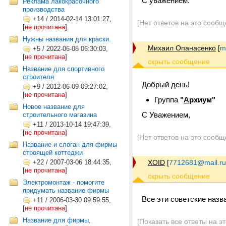
С уважением.
Реклама лакокрасочного
производства
+14
/
2014-02-14 13:01:27,
[Нет ответов на это сообщ
[
не прочитана
]
Нужны названия для краски.
Михаил Опанасенко
[
m
+5
/
2022-06-08 06:30:03,
[
не прочитана
]
Название для спортивного
строителя
Добрый день!
+9
/
2012-06-09 09:27:02,
[
не прочитана
]
Группа
"
А
рхиум"
Новое название для
С Уважением,
строительного магазина
+11
/
2013-10-14 19:47:39,
[
не прочитана
]
[Нет ответов на это сообщ
Название и слоган для фирмы
строящей коттеджи
+22
/
2007-03-06 18:44:35,
XOID
[
7712681@mail.ru
[
не прочитана
]
Электромонтаж - помогите
придумать название фирмы
Все эти советские назв
+11
/
2006-03-30 09:59:55,
[
не прочитана
]
Название для фирмы,
[Показать все ответы на э