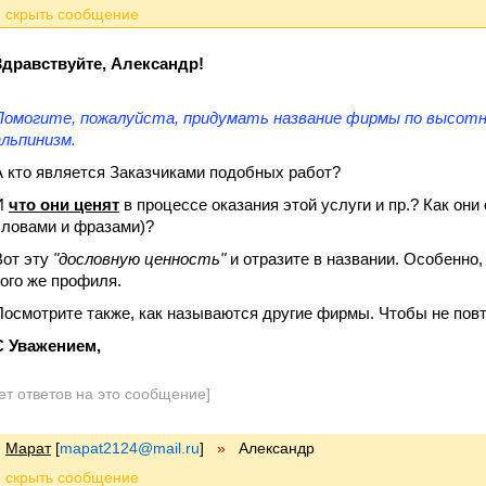
Здравствуйте, Александр!
Помогите, пожалуйста, придумать название фирмы по высо
альпинизм.
А кто является Заказчиками подобных работ?
И
что они ценят
в процессе оказания этой услуги и пр.? Как они
словами и фразами)?
Вот эту
"дословную ценность"
и отразите в названии. Особенно,
того же профиля.
Посмотрите также, как называются другие фирмы. Чтобы не повто
С Уважением,
ет ответов на это сообщение]
Марат
[
mapat2124@mail.ru
]
»
Александр