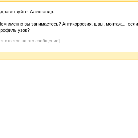
Здравствуйте, Александр.
Чем именно вы занимаетесь? Антикоррозия, швы, монтаж.... если
профиль узок?
ет ответов на это сообщение]