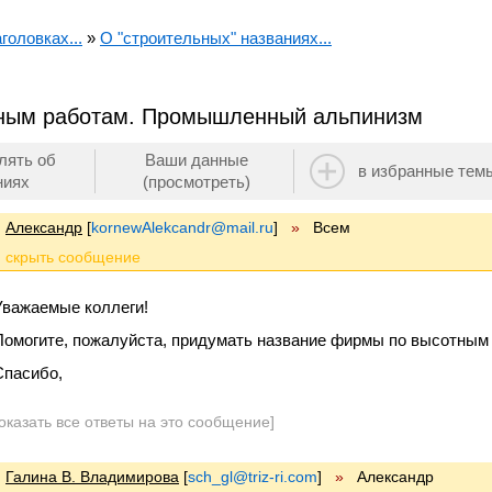
головках...
»
О "строительных" названиях...
ным работам. Промышленный альпинизм
лять об
Ваши данные
в избранные тем
ниях
(просмотреть)
Александр
[
kornewAlekcandr@mail.ru
]
»
Всем
Уважаемые коллеги!
Помогите, пожалуйста, придумать название фирмы по высотны
Спасибо,
оказать все ответы на это сообщение]
Галина В. Владимирова
[
sch_gl@triz-ri.com
]
»
Александр