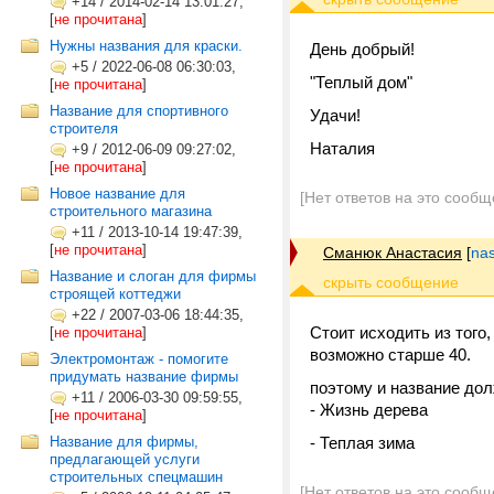
+14
/
2014-02-14 13:01:27,
[
не прочитана
]
Нужны названия для краски.
День добрый!
+5
/
2022-06-08 06:30:03,
"Теплый дом"
[
не прочитана
]
Название для спортивного
Удачи!
строителя
Наталия
+9
/
2012-06-09 09:27:02,
[
не прочитана
]
Новое название для
[Нет ответов на это сообщ
строительного магазина
+11
/
2013-10-14 19:47:39,
[
не прочитана
]
Сманюк Анастасия
[
na
Название и слоган для фирмы
строящей коттеджи
+22
/
2007-03-06 18:44:35,
Стоит исходить из того
[
не прочитана
]
возможно старше 40.
Электромонтаж - помогите
придумать название фирмы
поэтому и название до
+11
/
2006-03-30 09:59:55,
- Жизнь дерева
[
не прочитана
]
Название для фирмы,
- Теплая зима
предлагающей услуги
строительных спецмашин
[Нет ответов на это сообщ