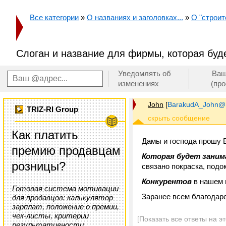
Все категории
»
О названиях и заголовках...
»
О "строит
Слоган и название для фирмы, которая буд
Уведомлять об
Ваш
изменениях
(пр
John
[
BarakudA_John@m
TRIZ-RI Group
Как платить
Дамы и господа прошу 
премию продавцам
Которая будет зани
розницы?
связано покраска, подок
Конкурентов
в нашем 
Готовая система мотивации
Заранее всем благодар
для продавцов: калькулятор
зарплат, положение о премии,
чек-листы, критерии
[Показать все ответы на э
результативности