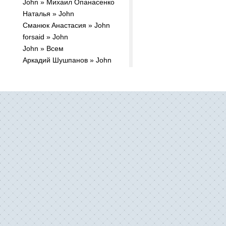
John » Михаил Опанасенко
Наталья » John
Сманюк Анастасия » John
forsaid » John
John » Всем
Аркадий Шушпанов » John