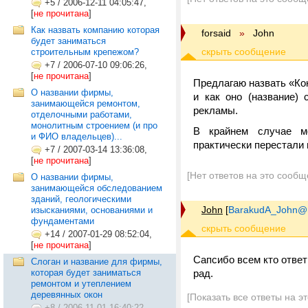
+5
/
2006-12-11 04:05:47,
[
не прочитана
]
Как назвать компанию которая
forsaid
»
John
будет заниматься
строительным крепежом?
+7
/
2006-07-10 09:06:26,
[
не прочитана
]
Предлагаю назвать «Кок
О названии фирмы,
и как оно (название)
занимающейся ремонтом,
рекламы.
отделочными работами,
монолитным строением (и про
В крайнем случае мо
и ФИО владельцев)...
практически перестали 
+7
/
2007-03-14 13:36:08,
[
не прочитана
]
[Нет ответов на это сообщ
О названии фирмы,
занимающейся обследованием
зданий, геологическими
John
[
BarakudA_John@m
изысканиями, основаниями и
фундаментами
+14
/
2007-01-29 08:52:04,
[
не прочитана
]
Сапсибо всем кто ответ
Слоган и название для фирмы,
которая будет заниматься
рад.
ремонтом и утеплением
деревянных окон
[Показать все ответы на э
+8
/
2006-11-01 16:40:22,