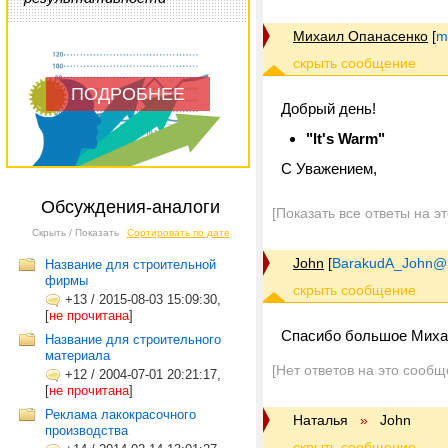
Михаил Опанасенко
[
m
ПОДРОБНЕЕ
Добрый день!
"It's Warm"
С Уважением,
Обсуждения-аналоги
[Показать все ответы на э
Скрыть / Показать
Сортировать по дате
John
[
BarakudA_John@m
Название для строительной
фирмы
+13
/
2015-08-03 15:09:30,
[
не прочитана
]
Спасибо большое Михаи
Название для строительного
материала
[Нет ответов на это сообщ
+12
/
2004-07-01 20:21:17,
[
не прочитана
]
Реклама лакокрасочного
Наталья
»
John
производства