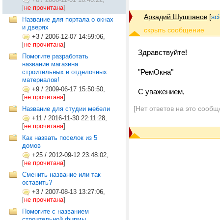
[
не прочитана
]
Аркадий Шушпанов
[
sc
Название для портала о окнах
и дверях
+3
/
2006-12-07 14:59:06,
[
не прочитана
]
Здравствуйте!
Помогите разработать
название магазина
"РемОкна"
строительных и отделочных
материалов!
+9
/
2009-06-17 15:50:50,
С уважением,
[
не прочитана
]
[Нет ответов на это сообщ
Название для студии мебели
+11
/
2016-11-30 22:11:28,
[
не прочитана
]
Как назвать поселок из 5
домов
+25
/
2012-09-12 23:48:02,
[
не прочитана
]
Сменить название или так
оставить?
+3
/
2007-08-13 13:27:06,
[
не прочитана
]
Помогите с названием
строительной фирмы