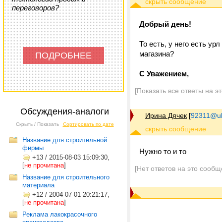
переговоров?
Добрый день!
То есть, у него есть у
магазина?
ПОДРОБНЕЕ
С Уважением,
[Показать все ответы на э
Обсуждения-аналоги
Ирина Дячек
[
92311@uk
Скрыть / Показать
Сортировать по дате
Название для строительной
фирмы
Нужно то и то
+13
/
2015-08-03 15:09:30,
[
не прочитана
]
[Нет ответов на это сообщ
Название для строительного
материала
+12
/
2004-07-01 20:21:17,
[
не прочитана
]
Реклама лакокрасочного