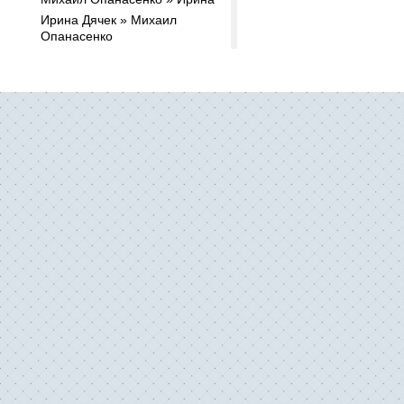
Ирина Дячек » Михаил
Опанасенко