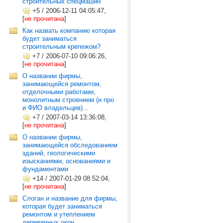
строительных спецмашин
+5
/
2006-12-11 04:05:47,
[
не прочитана
]
Как назвать компанию которая
будет заниматься
строительным крепежом?
+7
/
2006-07-10 09:06:26,
[
не прочитана
]
О названии фирмы,
занимающейся ремонтом,
отделочными работами,
монолитным строением (и про
и ФИО владельцев)...
+7
/
2007-03-14 13:36:08,
[
не прочитана
]
О названии фирмы,
занимающейся обследованием
зданий, геологическими
изысканиями, основаниями и
фундаментами
+14
/
2007-01-29 08:52:04,
[
не прочитана
]
Слоган и название для фирмы,
которая будет заниматься
ремонтом и утеплением
деревянных окон