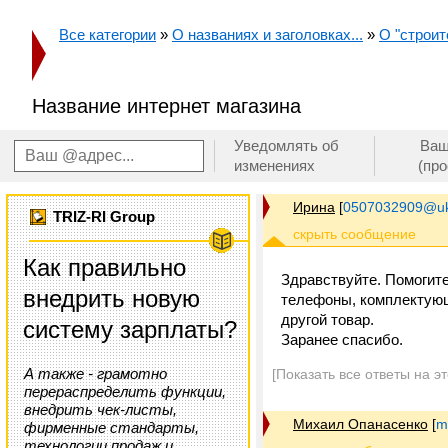
Все категории
»
О названиях и заголовках...
»
О "строит
Название интернет магазина
Уведомлять об
Ваш
изменениях
(пр
Ирина
[
0507032909@uk
TRIZ-RI Group
Как правильно
Здравствуйте. Помогите
внедрить новую
телефоны, комплектующ
другой товар.
систему зарплаты?
Заранее спасибо.
А также - грамотно
[Показать все ответы на э
перераспределить функции,
внедрить чек-листы,
Михаил Опанасенко
[
m
фирменные стандарты,
технологии продаж и