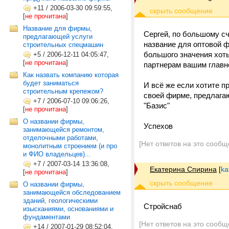
+11
/
2006-03-30 09:59:55,
[
не прочитана
]
Название для фирмы,
Сергей, по большому с
предлагающей услуги
название для оптовой 
строительных спецмашин
большого значения хот
+5
/
2006-12-11 04:05:47,
[
не прочитана
]
партнерам вашим главное
Как назвать компанию которая
будет заниматься
И всё же если хотите п
строительным крепежом?
своей фирме, предлага
+7
/
2006-07-10 09:06:26,
"Базис"
[
не прочитана
]
О названии фирмы,
Успехов
занимающейся ремонтом,
отделочными работами,
[Нет ответов на это сообщ
монолитным строением (и про
и ФИО владельцев)...
+7
/
2007-03-14 13:36:08,
Екатерина Спирина
[
ka
[
не прочитана
]
О названии фирмы,
занимающейся обследованием
зданий, геологическими
Стройснаб
изысканиями, основаниями и
фундаментами
[Нет ответов на это сообщ
+14
/
2007-01-29 08:52:04,