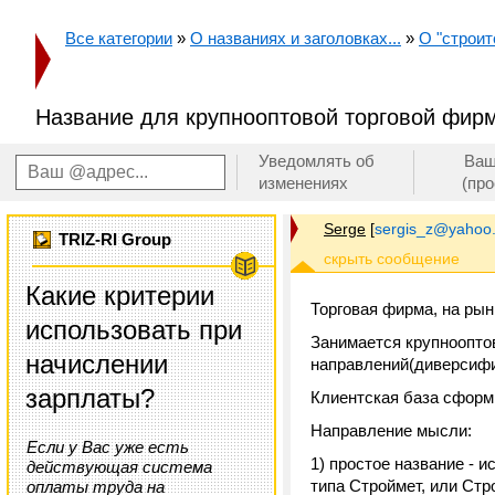
Все категории
»
О названиях и заголовках...
»
О "строит
Название для крупнооптовой торговой фирм
Уведомлять об
Ваш
изменениях
(пр
Serge
[
sergis_z@yahoo
TRIZ-RI Group
Какие критерии
Торговая фирма, на рынк
использовать при
Занимается крупноопто
начислении
направлений(диверсифи
зарплаты?
Клиентская база сформи
Направление мысли:
Если у Вас уже есть
1) простое название - 
действующая система
типа Строймет, или Стро
оплаты труда на