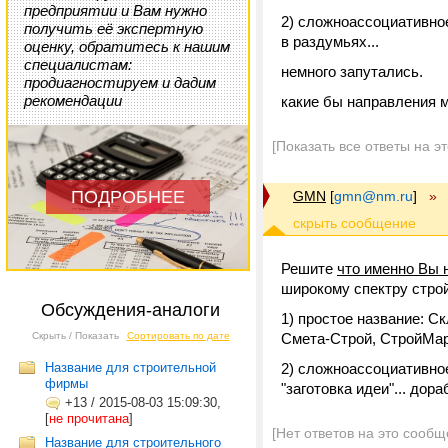
предприятии и Вам нужно
2) сложноассоциативное
получить её экспертную
в раздумьях...
оценку, обратитесь к нашим
специалистам:
немного запутались.
продиагностируем и дадим
рекомендации
какие бы направления м
[Показать все ответы на э
ПОДРОБНЕЕ
GMN
[
gmn@nm.ru
]
»
Решите
что именно Вы 
широкому спектру стро
Обсуждения-аналоги
1) простое название: Ск
Скрыть / Показать
Сортировать по дате
Смета-Строй, СтройМарк
Название для строительной
2) сложноассоциативное
фирмы
"заготовка идеи"... дора
+13
/
2015-08-03 15:09:30,
[
не прочитана
]
[Нет ответов на это сообщ
Название для строительного