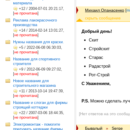
материала
+12
/
2004-07-01 20:21:17,
Михаил Опанасенко
[
m
[
не прочитана
]
Реклама лакокрасочного
производства
+14
/
2014-02-14 13:01:27,
Добрый день!
[
не прочитана
]
Скит
Нужны названия для краски.
+5
/
2022-06-08 06:30:03,
Стройскит
[
не прочитана
]
Старас
Название для спортивного
строителя
Радастрой
+9
/
2012-06-09 09:27:02,
[
не прочитана
]
Рот-Строй
Новое название для
C Уважением,
строительного магазина
+11
/
2013-10-14 19:47:39,
[
не прочитана
]
P.S.
Можно сделать лучш
Название и слоган для фирмы
строящей коттеджи
+22
/
2007-03-06 18:44:35,
[Нет ответов на это сообщ
[
не прочитана
]
Электромонтаж - помогите
Бывалый
»
Serge
придумать название фирмы