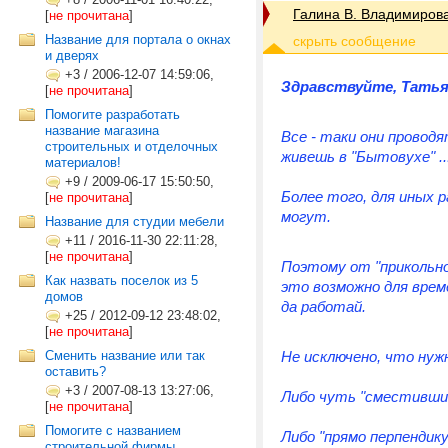
Галина В. Владимиров
[
не прочитана
]
Название для портала о окнах
и дверях
+3
/
2006-12-07 14:59:06,
Здравствуйте, Татья
[
не прочитана
]
Помогите разработать
название магазина
Все - таки они провод
строительных и отделочных
живешь в "Бытовухе" .
материалов!
+9
/
2009-06-17 15:50:50,
Более того, для иных 
[
не прочитана
]
могут.
Название для студии мебели
+11
/
2016-11-30 22:11:28,
[
не прочитана
]
Поэтому от "
прикольн
Как назвать поселок из 5
это возможно для време
домов
да работай.
+25
/
2012-09-12 23:48:02,
[
не прочитана
]
Сменить название или так
Не исключено, что ну
оставить?
+3
/
2007-08-13 13:27:06,
Либо чуть "сместившис
[
не прочитана
]
Помогите с названием
Либо "прямо перпендику
строительной фирмы