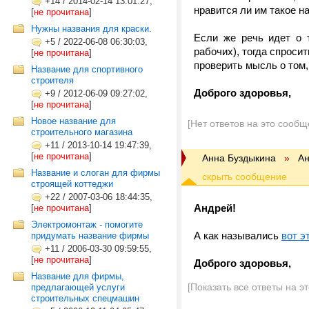
+14
/
2014-02-14 13:01:27,
нравится ли им такое на
[
не прочитана
]
Нужны названия для краски.
Если же речь идет о 
+5
/
2022-06-08 06:30:03,
рабочих), тогда спросит
[
не прочитана
]
проверить мысль о том,
Название для спортивного
строителя
Доброго здоровья,
+9
/
2012-06-09 09:27:02,
[
не прочитана
]
Новое название для
[Нет ответов на это сообщ
строительного магазина
+11
/
2013-10-14 19:47:39,
[
не прочитана
]
Анна Буздыкина
»
Ан
Название и слоган для фирмы
строящей коттеджи
+22
/
2007-03-06 18:44:35,
Андрей!
[
не прочитана
]
Электромонтаж - помогите
А как назывались
вот э
придумать название фирмы
+11
/
2006-03-30 09:59:55,
[
не прочитана
]
Доброго здоровья,
Название для фирмы,
[Показать все ответы на э
предлагающей услуги
строительных спецмашин