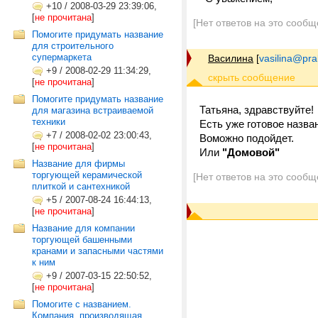
+10
/
2008-03-29 23:39:06,
[
не прочитана
]
[Нет ответов на это сообщ
Помогите придумать название
для строительного
супермаркета
Василина
[
vasilina@prak
+9
/
2008-02-29 11:34:29,
[
не прочитана
]
Помогите придумать название
Татьяна, здравствуйте!
для магазина встраиваемой
техники
Есть уже готовое назва
+7
/
2008-02-02 23:00:43,
Воможно подойдет.
[
не прочитана
]
Или
"Домовой"
Название для фирмы
торгующей керамической
[Нет ответов на это сообщ
плиткой и сантехникой
+5
/
2007-08-24 16:44:13,
[
не прочитана
]
Название для компании
торгующей башенными
кранами и запасными частями
к ним
+9
/
2007-03-15 22:50:52,
[
не прочитана
]
Помогите с названием.
Компания, производящая