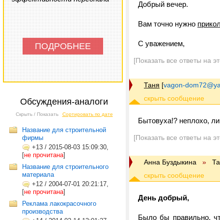
Добрый вечер.
Вам точно нужно
прико
С уважением,
ПОДРОБНЕЕ
[Показать все ответы на э
Таня
[
vagon-dom72@ya
Обсуждения-аналоги
Скрыть / Показать
Сортировать по дате
Бытовуха!? неплохо, ли
Название для строительной
[Показать все ответы на э
фирмы
+13
/
2015-08-03 15:09:30,
[
не прочитана
]
Анна Буздыкина
»
Та
Название для строительного
материала
+12
/
2004-07-01 20:21:17,
[
не прочитана
]
День добрый,
Реклама лакокрасочного
производства
Было бы правильно, чт