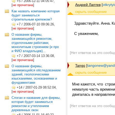
+5
/
2006-12-11 04:05:47,
Андрей Лаптев
[
otkrytyi
[
не прочитана
]
Как назвать компанию которая
будет заниматься
строительным крепежом?
Здравствуйте. Анна. 
+7
/
2006-07-10 09:06:26,
[
не прочитана
]
С уважением,
О названии фирмы,
занимающейся ремонтом,
отделочными работами,
монолитным строением (и про
и ФИО владельцев)...
[Нет ответов на это сообщ
+7
/
2007-03-14 13:36:08,
[
не прочитана
]
Tango
[
tangonew@yand
О названии фирмы,
занимающейся обследованием
зданий, геологическими
изысканиями, основаниями и
фундаментами
Мне кажется, что строи
+14
/
2007-01-29 08:52:04,
немалую часть времени 
[
не прочитана
]
двигалась в направлен
Слоган и название для фирмы,
которая будет заниматься
[Нет ответов на это сообщ
ремонтом и утеплением
деревянных окон
+8
/
2006-11-01 16:40:22,