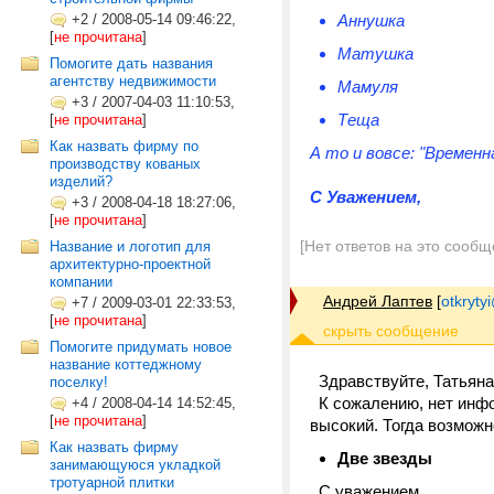
+2
/
2008-05-14 09:46:22,
Аннушка
[
не прочитана
]
Матушка
Помогите дать названия
агентству недвижимости
Мамуля
+3
/
2007-04-03 11:10:53,
Теща
[
не прочитана
]
Как назвать фирму по
А то и вовсе: "Временн
производству кованых
изделий?
С Уважением,
+3
/
2008-04-18 18:27:06,
[
не прочитана
]
[Нет ответов на это сообщ
Название и логотип для
архитектурно-проектной
компании
Андрей Лаптев
[
otkrytyi
+7
/
2009-03-01 22:33:53,
[
не прочитана
]
Помогите придумать новое
название коттеджному
Здравствуйте, Татьяна
поселку!
К сожалению, нет инфо
+4
/
2008-04-14 14:52:45,
[
не прочитана
]
высокий. Тогда возможн
Как назвать фирму
Две звезды
занимающуюся укладкой
тротуарной плитки
С уважением,