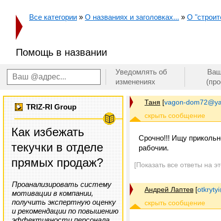
Все категории
»
О названиях и заголовках...
»
О "строит
Помощь в названии
Уведомлять об
Ваш
изменениях
(пр
Таня
[
vagon-dom72@ya
TRIZ-RI Group
Как избежать
Срочно!!! Ищу прикольн
текучки в отделе
рабочии.
прямых продаж?
[Показать все ответы на э
Проанализировать систему
Андрей Лаптев
[
otkrytyi
мотивации в компании,
получить экспертную оценку
и рекомендации по повышению
эффективности персонала