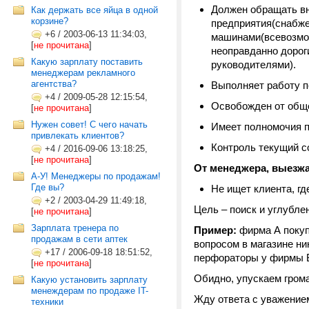
Должен обращать вн
Как держать все яйца в одной
корзине?
предприятия(снабже
+6
/
2003-06-13 11:34:03,
машинами(всевозмож
[
не прочитана
]
неоправданно дорог
Какую зарплату поставить
руководителями).
менеджерам рекламного
агентства?
Выполняет работу по
+4
/
2009-05-28 12:15:54,
Освобожден от общем
[
не прочитана
]
Нужен совет! С чего начать
Имеет полномочия по
привлекать клиентов?
Контроль текущий со
+4
/
2016-09-06 13:18:25,
[
не прочитана
]
От менеджера, выезжа
А-У! Менеджеры по продажам!
Где вы?
Не ищет клиента, гд
+2
/
2003-04-29 11:49:18,
Цель – поиск и углубле
[
не прочитана
]
Зарплата тренера по
Пример:
фирма А покупа
продажам в сети аптек
вопросом в магазине ни
+17
/
2006-09-18 18:51:52,
перфораторы у фирмы 
[
не прочитана
]
Обидно, упускаем гром
Какую установить зарплату
менеждерам по продаже IT-
Жду ответа с уважение
техники