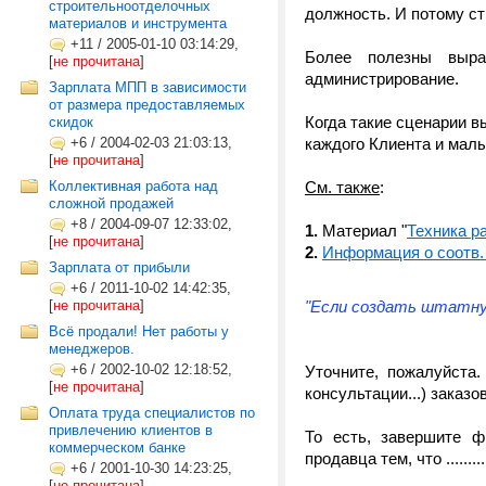
строительноотделочных
должность. И потому ст
материалов и инструмента
+11
/
2005-01-10 03:14:29,
Более полезны выра
[
не прочитана
]
администрирование.
Зарплата МПП в зависимости
от размера предоставляемых
Когда такие сценарии 
скидок
+6
/
2004-02-03 21:03:13,
каждого Клиента и мал
[
не прочитана
]
Коллективная работа над
См. также
:
сложной продажей
+8
/
2004-09-07 12:33:02,
1.
Материал "
Техника р
[
не прочитана
]
2.
Информация о соотв.
Зарплата от прибыли
+6
/
2011-10-02 14:42:35,
[
не прочитана
]
"Если создать штатную
Всё продали! Нет работы у
менеджеров.
+6
/
2002-10-02 12:18:52,
Уточните, пожалуйста
[
не прочитана
]
консультации...) заказ
Оплата труда специалистов по
привлечению клиентов в
То есть, завершите ф
коммерческом банке
продавца тем, что .......
+6
/
2001-10-30 14:23:25,
[
не прочитана
]