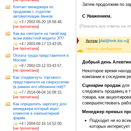
Затем продолжим по зар
Контакт менеджера по
продажам с отделом
С Уважением,
автоматизации банков
+3
/
2002-05-20 18:58:48,
[Показать все ответы на э
[
не прочитана
]
Как вы смотрите на такой вид
всем известной модели ЗП?
Артем
[
dal@tmk.kis.ru
]
+4
/
2003-09-17 13:43:05,
[
не прочитана
]
Оплата труда представителя в
Москве
Добрый день Алевтин
+9
/
2002-03-12 03:43:57,
[
не прочитана
]
Некоторое время наход
компании в соседнем ре
Как сподвигнуть торгового
представителя на сверхусилие
Сценарии продаж
для 
(в рамках его обязанностей)?
следовать продавец в т
+7
/
2014-08-04 16:08:15,
товара, как акцентиров
[
не прочитана
]
совершенствовать рабо
Как определить зарплату для
менеджера который ищет
Менеджер прямых прод
клиентов в компьютерной
фирме.
Подходит не ко все
+4
/
2004-02-16 14:52:00,
которых интересует
[
не прочитана
]