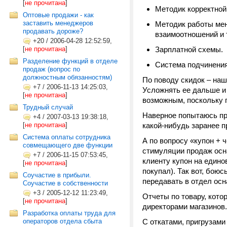
[
не прочитана
]
Методик корректной
Оптовые продажи - как
заставить менеджеров
Методик работы мен
продавать дороже?
взаимоотношений и т
+20
/
2006-04-28 12:52:59,
[
не прочитана
]
Зарплатной схемы.
Разделение функций в отделе
Система подчинения 
продаж (вопрос по
должностным обязанностям)
По поводу скидок – наш
+7
/
2006-11-13 14:25:03,
Усложнять ее дальше и
[
не прочитана
]
возможным, поскольку 
Трудный случай
Наверное попытаюсь пр
+4
/
2007-03-13 19:38:18,
[
не прочитана
]
какой-нибудь заранее п
Система оплаты сотрудника
А по вопросу «купон + 
совмещающего две функции
стимуляции продаж осн
+7
/
2006-11-15 07:53:45,
клиенту купон на едино
[
не прочитана
]
покупал). Так вот, боюс
Соучастие в прибыли.
передавать в отдел осн
Соучастие в собственности
+3
/
2005-12-12 11:23:49,
Отчеты по товару, кото
[
не прочитана
]
директорами магазинов.
Разработка оплаты труда для
операторов отдела сбыта
С откатами, пригрузам