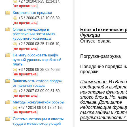
+2
/
2010-03-25 11:14:17,
[
не прочитана
]
Комплексные продажи
+5
/
2006-07-12 10:03:39,
[
не прочитана
]
Оплата менеджера в
Блок «Техническая 
обеспечении гостинично-
Функции
курортного комплекса
Отпуск товара
+2
/
2006-08-25 11:06:10,
[
не прочитана
]
Не могу обосновать шефу
Погрузка-разгрузка
нужный уровень заработной
платы
Наведение порядка н
+3
/
2006-08-28 08:40:36,
продажи
[
не прочитана
]
Зависимость отдела продаж
Примечание.
Из Ваши
от наличия товара.
сообщений я выбрал
+2
/
2007-03-09 09:51:50,
некоторые функции 
[
не прочитана
]
этого блока. Но, нав
больше. Допишите
Методы конкурентной борьбы
недостающие функци
+47
/
2014-08-04 17:24:16,
[
не прочитана
]
также задачи и крит
результативности к 
Cистема мотивации и оплаты
труда в металлоторгующей