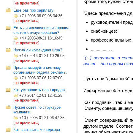
Кроме того, нужны стен
[
не прочитана
]
Еще раз про зарплату
"Здесь предложения дл
+7
/
2005-08-09 08:34:36,
[
не прочитана
]
руководителей пред
Есть ли исключения из правил
снабженцев;
систем стимулирования?
+4
/
2005-08-21 18:16:45,
профессиональных 
[
не прочитана
]
................ .
Нужна ли командная игра?
+14
/
2014-01-21 10:26:05,
"(...) вступать в ко
[
не прочитана
]
опыт -- они потом ока
Проанализируйте систему
организации отдела рекламы.
+7
/
2005-07-06 12:07:00,
Пусть при "домашней" п
[
не прочитана
]
Как установить план продаж
Информация об этом дол
+7
/
2014-12-01 12:41:29,
[
не прочитана
]
Как продавцы, так и м
Нужен совет по структуре
Клиенту, совершившему
компании.
+10
/
2005-01-21 06:47:35,
Клиент, совершивший по
[
не прочитана
]
другом отделе. Соответ
Как заставить менеджера
начнут обмениваться к