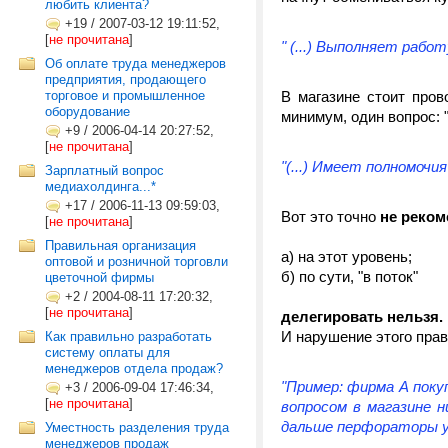
любить клиента?
+19
/
2007-03-12 19:11:52,
[
не прочитана
]
" (...) Выполняет рабо
Об оплате труда менеджеров
предприятия, продающего
торговое и промышленное
В магазине стоит пров
оборудование
минимум, один вопрос: 
+9
/
2006-04-14 20:27:52,
[
не прочитана
]
"(...) Имеет полномочи
Зарплатный вопрос
медиахолдинга...*
+17
/
2006-11-13 09:59:03,
Вот это точно
не реком
[
не прочитана
]
Правильная организация
а) на этот уровень;
оптовой и розничной торговли
б) по сути, "в поток"
цветочной фирмы
+2
/
2004-08-11 17:20:32,
[
не прочитана
]
делегировать нельзя.
И нарушение этого прав
Как правильно разработать
систему оплаты для
менеджеров отдела продаж?
"Пример: фирма А поку
+3
/
2006-09-04 17:46:34,
[
не прочитана
]
вопросом в магазине 
дальше перфораторы у
Уместность разделения труда
менеджеров продаж