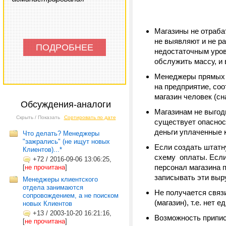
Магазины не отраба
не выявляют и не р
ПОДРОБНЕЕ
недостаточным уров
обслужить массу, и 
Менеджеры прямых п
на предприятие, со
магазин человек (с
Обсуждения-аналоги
Магазинам не выгод
Скрыть / Показать
Сортировать по дате
существует опаснос
деньги уплаченные 
Что делать? Менеджеры
"зажрались" (не ищут новых
Если создать штатн
Клиентов)...*
схему оплаты. Если
+72
/
2016-09-06 13:06:25,
персонал магазина 
[
не прочитана
]
записывать эти выру
Менеджеры клиентского
отдела занимаются
Не получается свя
сопровождением, а не поиском
(магазин), т.е. не
новых Клиентов
+13
/
2003-10-20 16:21:16,
Возможность приписо
[
не прочитана
]