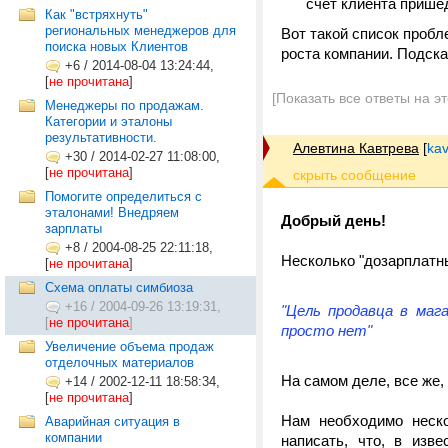
счет клиента прише
Как "встряхнуть"
региональных менеджеров для
Вот такой список пробл
поиска новых Клиентов
роста компании. Подск
+6
/
2014-08-04 13:24:44,
[
не прочитана
]
[Показать все ответы на э
Менеджеры по продажам.
Категории и эталоны
результативности.
Алевтина Кавтрева
[
kav
+30
/
2014-02-27 11:08:00,
[
не прочитана
]
Помогите определиться с
эталонами! Внедряем
Добрый день!
зарплаты
+8
/
2004-08-25 22:11:18,
Несколько "дозарплатн
[
не прочитана
]
Схема оплаты симбиоза
+16
/
2004-09-26 13:19:31,
"Цель продавца в маг
[
не прочитана
]
просто нет"
Увеличение объема продаж
отделочных материалов
На самом деле, все же,
+14
/
2002-12-11 18:58:34,
[
не прочитана
]
Нам необходимо неск
Аварийная ситуация в
компании
написать, что, в изв