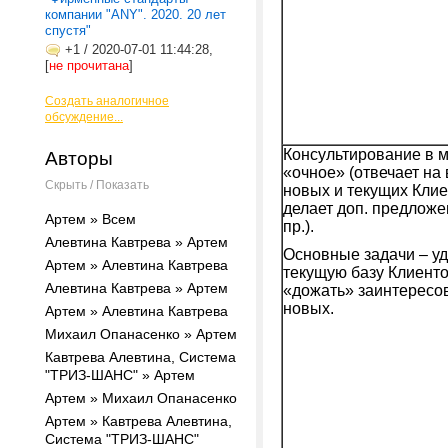
компании "ANY". 2020. 20 лет
спустя"
+1
/
2020-07-01 11:44:28,
[
не прочитана
]
Создать аналогичное
обсуждение...
Консультирование в 
Авторы
«очное» (отвечает на
Скрыть / Показать
новых и текущих Клие
делает доп. предложе
Артем » Всем
пр.).
Алевтина Кавтрева » Артем
Основные задачи – у
Артем » Алевтина Кавтрева
текущую базу Клиент
Алевтина Кавтрева » Артем
«дожать» заинтересо
новых.
Артем » Алевтина Кавтрева
Михаил Опанасенко » Артем
Кавтрева Алевтина, Система
"ТРИЗ-ШАНС" » Артем
Артем » Михаил Опанасенко
Артем » Кавтрева Алевтина,
Система "ТРИЗ-ШАНС"