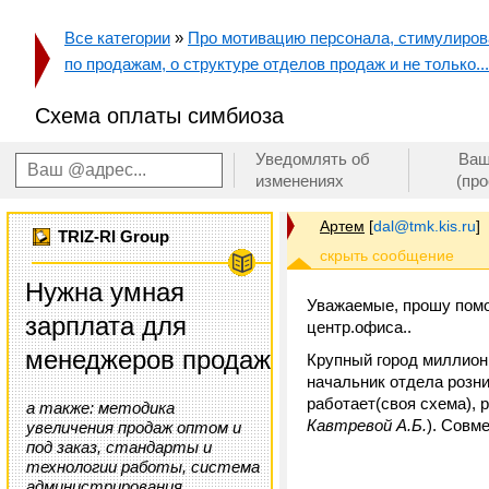
Все категории
»
Про мотивацию персонала, стимулирован
по продажам, о структуре отделов продаж и не только...
Схема оплаты симбиоза
Уведомлять об
Ваш
изменениях
(пр
Артем
[
dal@tmk.kis.ru
]
TRIZ-RI Group
Нужна умная
Уважаемые, прошу помо
зарплата для
центр.офиса..
менеджеров продаж
Крупный город миллиони
начальник отдела розн
работает(своя схема),
а также: методика
Кавтревой А.Б.
). Совм
увеличения продаж оптом и
под заказ, стандарты и
технологии работы, система
администрирования