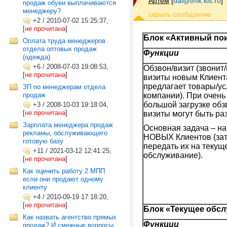
Артем
[
dal@tmk.kis.ru
]
продаж обуви выплачиваются
менеджеру?
+2
/
2010-07-02 15:25:37,
[
не прочитана
]
Блок «Активный пои
Оплата труда менеджеров
отдела оптовых продаж
Функции
(одежда)
+6
/
2008-07-03 19:08:53,
Обзвон/визит (звонит
[
не прочитана
]
визиты новым Клиент
предлагает товары/ус
ЗП по менеджерам отдела
продаж
компании). При очень
большой загрузке обз
+3
/
2008-10-03 19:18:04,
[
не прочитана
]
визиты могут быть ра
Зарплата менеджера продаж
Основная задача – на
рекламы, обслуживающего
НОВЫХ Клиентов (за
готовую базу
передать их на текущ
+11
/
2021-03-12 12:41:25,
обслуживание).
[
не прочитана
]
Как оценить работу 2 МПП
если они продают одному
клиенту
+4
/
2010-09-19 17:18:20,
[
не прочитана
]
Блок «Текущее обсл
Как назвать агентство прямых
Функции
продаж? И смежные вопросы...