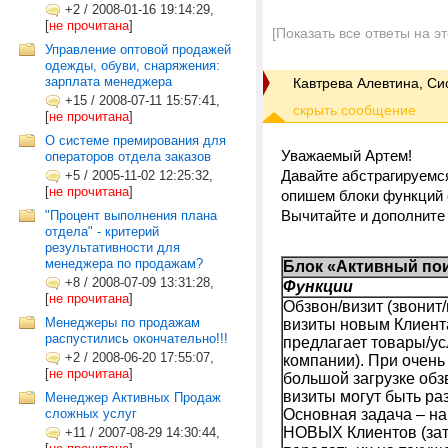
+2
/
2008-01-16 19:14:29,
[
не прочитана
]
[Показать все ответы на э
Управление оптовой продажей
одежды, обуви, снаряжения:
зарплата менеджера
Кавтрева Алевтина, С
+15
/
2008-07-11 15:57:41,
[
не прочитана
]
О системе премирования для
Уважаемый Артем!
операторов отдела заказов
Давайте абстрагируемся
+5
/
2005-11-02 12:25:32,
[
не прочитана
]
опишем блоки функций с
Вычитайте и дополните 
"Процент выполнения плана
отдела" - критерий
результативности для
менеджера по продажам?
Блок «Активный пои
+8
/
2008-07-09 13:31:28,
Функции
[
не прочитана
]
Обзвон/визит (звонит
Менеджеры по продажам
визиты новым Клиент
распустились окончательно!!!
предлагает товары/ус
+2
/
2008-06-20 17:55:07,
компании). При очень
[
не прочитана
]
большой загрузке обз
визиты могут быть ра
Менеджер Активных Продаж
сложных услуг
Основная задача – на
НОВЫХ Клиентов (за
+11
/
2007-08-29 14:30:44,