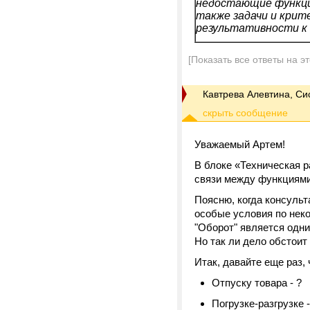
недостающие функци
также задачи и крит
результативности к 
[Показать все ответы на э
Кавтрева Алевтина, С
Уважаемый Артем!
В блоке «Техническая 
связи между функциями
Поясню, когда консуль
особые условия по неко
"Оборот" является одни
Но так ли дело обстоит
Итак, давайте еще раз,
Отпуску товара - ?
Погрузке-разгрузке -