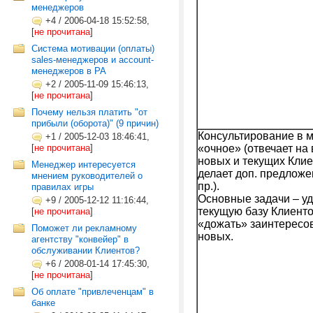
менеджеров
+4
/
2006-04-18 15:52:58,
[
не прочитана
]
Система мотивации (оплаты)
sales-менеджеров и account-
менеджеров в РА
+2
/
2005-11-09 15:46:13,
[
не прочитана
]
Почему нельзя платить "от
прибыли (оборота)" (9 причин)
Консультирование в 
+1
/
2005-12-03 18:46:41,
[
не прочитана
]
«очное» (отвечает на
новых и текущих Клие
Менеджер интересуется
делает доп. предложе
мнением руководителей о
пр.).
правилах игры
Основные задачи – у
+9
/
2005-12-12 11:16:44,
текущую базу Клиент
[
не прочитана
]
«дожать» заинтересо
Поможет ли рекламному
новых.
агентству "конвейер" в
обслуживании Клиентов?
+6
/
2008-01-14 17:45:30,
[
не прочитана
]
Об оплате "привлеченцам" в
банке