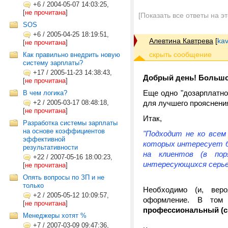
+6
/
2004-05-07 14:03:25,
[
не прочитана
]
[Показать все ответы на э
SOS
+6
/
2005-04-25 18:19:51,
Алевтина Кавтрева
[
kav
[
не прочитана
]
Как правильно внедрить новую
систему зарплаты?
+17
/
2005-11-23 14:38:43,
Добрый день! Большое
[
не прочитана
]
Еще одно "дозарплатно
В чем логика?
+2
/
2005-03-17 08:48:18,
для лучшего прояснени
[
не прочитана
]
Итак,
Разработка системы зарплаты
на основе коэффициентов
"Подходит не ко всем
эффективной
которых интересует б
результативности
на клиентов (в поря
+22
/
2007-05-16 18:00:23,
интересующихся серьез
[
не прочитана
]
Опять вопросы по ЗП и не
только
Необходимо (и, веро
+2
/
2005-05-12 10:09:57,
оформление. В том 
[
не прочитана
]
профессиональный (спе
Менеджеры хотят %
+7
/
2007-03-09 09:47:36,