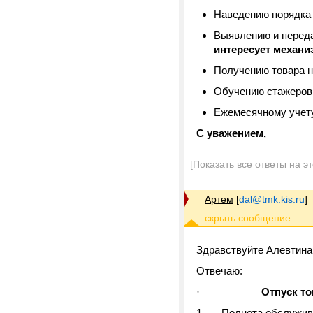
Наведению порядка 
Выявлению и переда
интересует механи
Получению товара на
Обучению стажеров 
Ежемесячному учету
С уважением,
[Показать все ответы на э
Артем
[
dal@tmk.kis.ru
]
Здравствуйте Алевтина
Отвечаю:
·
Отпуск то
1. Полнота обслуживани