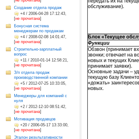
[
не прочитана
]
передать их на текущ
обслуживание).
Создание отдела продаж
+4
/
2006-04-28 17:12:43,
[
не прочитана
]
Бонусная система
менеджерам по продажам
Блок «Текущее обсл
+4
/
2008-02-08 14:01:47,
[
не прочитана
]
Функции
Обзвон (принимает в
Строительно-зарплатный
вопрос
звонки; отвечает на 
+11
/
2010-01-14 12:58:21,
новых и текущих Клие
[
не прочитана
]
принимает заявки).
Основные задачи – у
З/п отдела продаж
текущую базу Клиент
производственной компании
«дожать» заинтересо
+5
/
2012-07-25 10:33:05,
новых.
[
не прочитана
]
Менеджеры для компаний с
нуля
+2
/
2012-12-10 08:51:42,
[
не прочитана
]
Мотивация продавцов
+20
/
2006-05-17 13:33:00,
[
не прочитана
]
Эталон результативности