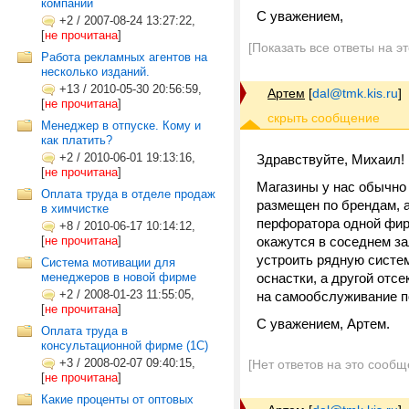
компании
С уважением,
+2
/
2007-08-24 13:27:22,
[
не прочитана
]
[Показать все ответы на э
Работа рекламных агентов на
несколько изданий.
+13
/
2010-05-30 20:56:59,
Артем
[
dal@tmk.kis.ru
]
[
не прочитана
]
Менеджер в отпуске. Кому и
как платить?
+2
/
2010-06-01 19:13:16,
Здравствуйте, Михаил! 
[
не прочитана
]
Магазины у нас обычно 
Оплата труда в отделе продаж
размещен по брендам, а
в химчистке
перфоратора одной фирм
+8
/
2010-06-17 10:14:12,
[
не прочитана
]
окажутся в соседнем за
устроить рядную систем
Система мотивации для
менеджеров в новой фирме
оснастки, а другой отс
+2
/
2008-01-23 11:55:05,
на самообслуживание по
[
не прочитана
]
С уважением, Артем.
Оплата труда в
консультационной фирме (1C)
+3
/
2008-02-07 09:40:15,
[Нет ответов на это сообщ
[
не прочитана
]
Какие проценты от оптовых