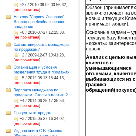
+27
/
2010-06-02 00:56:32,
Обзвон (принимает в
[
не прочитана
]
звонки; отвечает на 
Не хочу "Ларису Ивановну".
новых и текущих Клие
Вопрос про безболезненное
принимает заявки).
внедрение
Основные задачи – у
+8
/
2010-07-27 12:15:38,
[
не прочитана
]
текущую базу Клиент
«дожать» заинтересо
Как мотивировать менеджера
новых.
по продажам?
+2
/
2009-12-07 10:41:28,
Анализ с целью вы
[
не прочитана
]
клиентов с
Организация и условия
уменьшающимися
разделения труда в продажах
объемами, клиенто
+5
/
2012-08-13 15:44:13,
выбивающихся из с
[
не прочитана
]
графика
обращений(покупок
Зарплата менеджера по
продажам. Сколько платить?
+4
/
2014-06-25 17:35:53,
[
не прочитана
]
Проценты от продаж
+3
/
2015-05-27 16:34:02,
[
не прочитана
]
Издана книга С.В. Сычева
"Фирменные стандарты