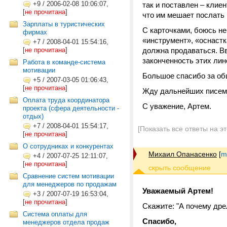
+9
/
2006-02-08 10:06:07,
так и поставлен – клиен
[
не прочитана
]
что им мешает послать 
Зарплаты в туристических
С карточками, боюсь не
фирмах
«инструмент», «оснастк
+7
/
2008-04-01 15:54:16,
[
не прочитана
]
должна продаваться. Вв
законченность этих лин
Работа в команде-система
мотивации
Большое спасибо за об
+5
/
2007-03-05 01:06:43,
[
не прочитана
]
Жду дальнейших писем
Оплата труда координатора
С уважение, Артем.
проекта (сфера деятельности -
отдых)
+7
/
2008-04-01 15:54:17,
[Показать все ответы на э
[
не прочитана
]
О сотрудниках и конкурентах
Михаил Опанасенко
[
m
+4
/
2007-07-25 12:11:07,
[
не прочитана
]
Сравнение систем мотивации
для менеджеров по продажам
Уважаемый Артем!
+3
/
2007-07-19 16:53:04,
[
не прочитана
]
Скажите: "А почему дрел
Система оплаты для
Спасибо,
менеджеров отдела продаж