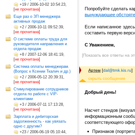
+19
/
2006-10-02 10:54:23,
Попробуйте сделать кар
[
не прочитана
]
вынуждающее обстояте
Еще раз о ЗП менеджера
активных продаж
Если написанное здес
+2
/
2006-10-11 09:52:39,
[
не прочитана
]
составить первую верс
О системе оплаты труда для
руководителя направления и
С Уважением,
отдела продаж
+8
/
2007-12-06 18:41:19,
[Показать все ответы на э
[
не прочитана
]
Система оплаты менеджерам.
Артем
[
dal@tmk.kis.ru
]
(Вопрос к Ксении Ткалич и др.)
+2
/
2006-05-12 20:39:31,
[
не прочитана
]
Стимулирование сотрудников
Добрый день!
отдела по работе с VIP-
клиентами
+3
/
2006-07-11 17:13:28,
[
не прочитана
]
Насчет стендов (визуал
информационным сообще
Зарплата и дебиторская
задолженность - как увязать
соответствующего оформ
одно с другим?
Признаков (портрет
+23
/
2006-06-19 05:10:44,