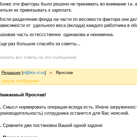
Позже эти факторы было решено не принимать во внимание т.к. а
нельзя их привязывать к зарплате.
После разделения фонда на части по весомости фактора они де
зависимости от удельного веса (вклада) каждого работника в общ
Базовая часть естессственно одинакова и неизменна.
Еще раз большое спасибо за советы...
оказать все ответы на это сообщение]
Редакция
[
ri@triz-ri.ru
]
»
Ярослав
Уважаемый Ярослав!
.
Смысл нормировать операции всегда есть. Иначе загруженност
производительность) сотрудника останется для Вас неясной.
.
Сравните две постановки Вашей одной задачи: