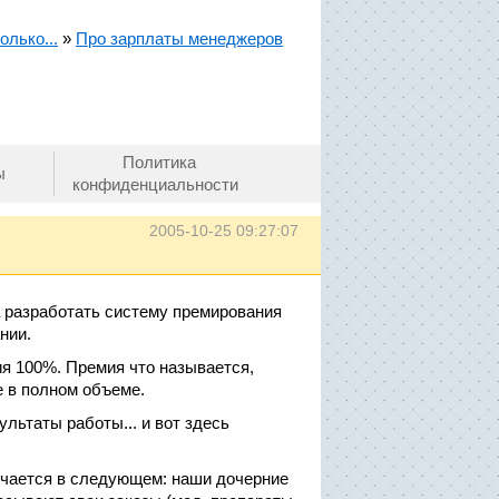
олько...
»
Про зарплаты менеджеров
Политика
ы
конфиденциальности
2005-10-25 09:27:07
а разработать систему премирования
нии.
ия 100%. Премия что называется,
е в полном объеме.
ьтаты работы... и вот здесь
лючается в следующем: наши дочерние