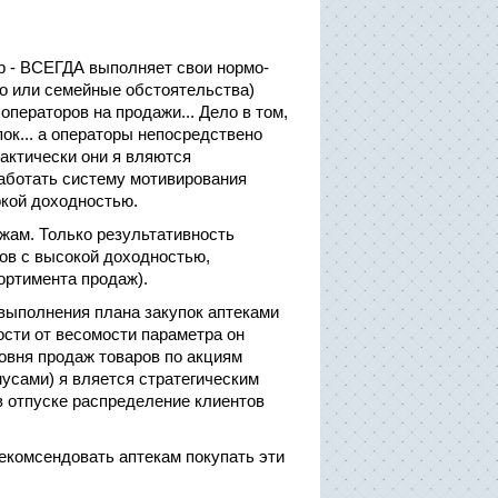
р - ВСЕГДА выполняет свои нормо-
о или семейные обстоятельства)
ператоров на продажи... Дело в том,
ок... а операторы непосредствено
фактически они я вляются
работать систему мотивирования
окой доходностью.
жам. Только результативность
ов с высокой доходностью,
ртимента продаж).
выполнения плана закупок аптеками
ости от весомости параметра он
овня продаж товаров по акциям
нусами) я вляется стратегическим
в отпуске распределение клиентов
рекомсендовать аптекам покупать эти