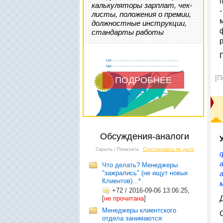
калькуляторы зарплат, чек-
листы, положения о премии,
должностные инструкции,
стандарты работы
р
[П
ПОДРОБНЕЕ
Обсуждения-аналоги
Скрыть / Показать
Сортировать по дате
Что делать? Менеджеры
"зажрались" (не ищут новых
Клиентов)...*
+72
/
2016-09-06 13:06:25,
[
не прочитана
]
Менеджеры клиентского
отдела занимаются