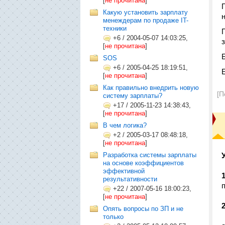
[
не прочитана
]
Какую установить зарплату
менеждерам по продаже IT-
техники
+6
/
2004-05-07 14:03:25,
[
не прочитана
]
SOS
+6
/
2005-04-25 18:19:51,
[
не прочитана
]
Как правильно внедрить новую
[П
систему зарплаты?
+17
/
2005-11-23 14:38:43,
[
не прочитана
]
В чем логика?
+2
/
2005-03-17 08:48:18,
[
не прочитана
]
Разработка системы зарплаты
на основе коэффициентов
эффективной
1
результативности
+22
/
2007-05-16 18:00:23,
[
не прочитана
]
2
Опять вопросы по ЗП и не
только