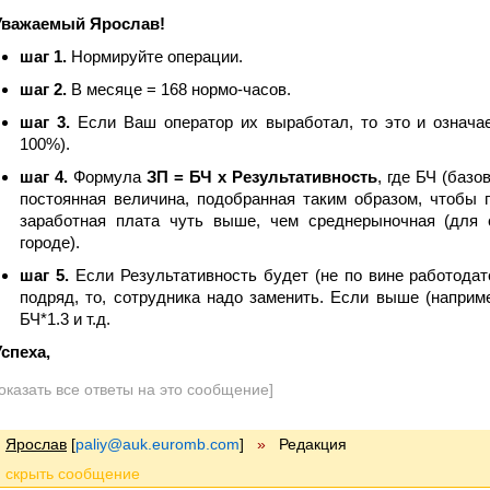
Уважаемый Ярослав!
шаг 1.
Нормируйте операции.
шаг 2.
В месяце = 168 нормо-часов.
шаг 3.
Если Ваш оператор их выработал, то это и означает
100%).
шаг 4.
Формула
ЗП = БЧ х Результативность
, где БЧ (базов
постоянная величина, подобранная таким образом, чтобы 
заработная плата чуть выше, чем среднерыночная (для 
городе).
шаг 5.
Если Результативность будет (не по вине работодат
подряд, то, сотрудника надо заменить. Если выше (наприм
БЧ*1.3 и т.д.
Успеха,
оказать все ответы на это сообщение]
Ярослав
[
paliy@auk.euromb.com
]
»
Редакция