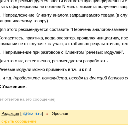
Для этого рекомендуется ввести соответствующий фирменный ст
быть сформирована не позднее N мин. с момента получения запр
3. Непредложение Клиенту аналога запрашивамого товара (в слу
запрашиваемому товару).
Для этого рекомендуется составить "Перечень аналогов-заменит
Согласитесь, практика, когда оператор, проявляя инициативу, пр
Компании не от случая к случаю, а стабильно результативно, те
4. Неприменение при разговоре с Клиентом "речевых модулей".
Для этого их, естественно, рекомендуется разработать.
Речевые модули можно применить в т.ч. и к п.3
. и т.д.
(продолжите, пожалуйста, исходя из функций данного с
С Уважением,
ет ответов на это сообщение]
Редакция
[
ri@triz-ri.ru
]
»
Ярослав