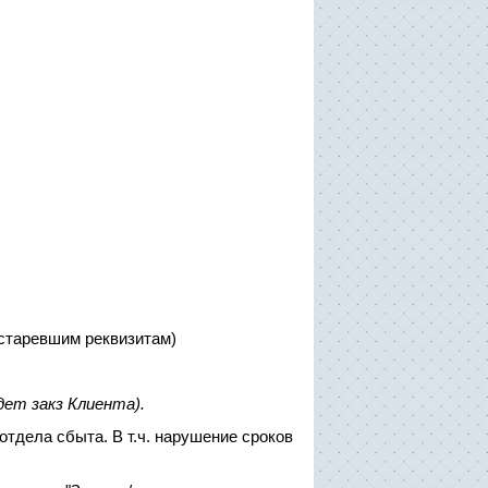
устаревшим реквизитам)
дет закз Клиента).
отдела сбыта. В т.ч. нарушение сроков