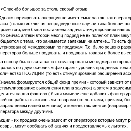
>>Спасибо большое за столь скорый отзыв.
Однако нормировать операции не имеет смысла так. как операто
часы (только исключая непредвиденные случаи типа больничног
Кроме того, мне была поставлена задача стимулирования наших о
что сейчас аптеки второй месяц подряд не выполняют план закуп
общаются с теми, кто занимается заявками на аптеке... То есть 
(утрированно) менеджерами по продажам. Т.о. было решено раз
опереторов больше продавать, и продавать товары с более выс
За основу была взята ваша схема зарплаты менеджера по прода
бралась по двум основным факторам - уровень проданных товар
количество ПОЗИЦИЙ (то есть стимулирования расширения ассо
Сначала формируется общий фонд премии - который зависит от 
(стимулированияе выполнения плана закупок) а затем в зависим
делится на два фактора ( были ммысли еще добавить фактор ур
(сейчас работа с акциоными товарами (со льготами, призами, бо
направлением нашей компании) и количествклиентов (например 
оператора между другими).
Акции - их продажа очень зависит от операторов которые могут 
товары, могут сообщать об акциях и предоставляемых льготах.