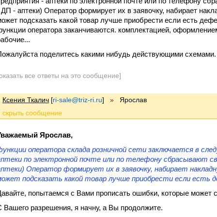
предприятия - аптеки по электронной почте или по телефону сб
- ДП - аптеки) Оператор формирует их в заявочку, набирает накла
может подсказать какой товар лучше приобрести если есть дефе
функции оператора заканчиваются. комплектацией, оформление
абочие...
Пожалуйста поделитесь какими нибудь действующими схемами.
оказать все ответы на это сообщение]
Ксения Ткалич
[
ri-sale@triz-ri.ru
]
»
Ярослав
Уважаемый Ярослав,
функции оператора склада розничной сети заключается в след
аптеки по электронной почте или по телефону сбрасывают сво
аптеки) Оператор формирует их в заявочку, набирает накладну
может подсказать какой товар лучше приобрести если есть д
Давайте, попытаемся с Вами прописать ошибки, которые может 
С Вашего разрешения, я начну, а Вы продолжите.