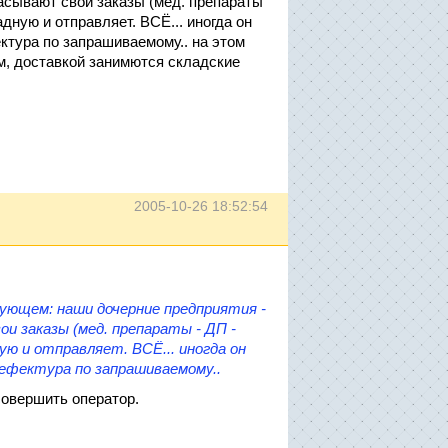
расывают свои заказы (мед. препараты
дную и отправляет. ВСЁ... иногда он
ктура по запрашиваемому.. на этом
м, доставкой занимются складские
2005-10-26 18:52:54
ующем: наши дочерние предприятия -
и заказы (мед. препараты - ДП -
ю и отправляет. ВСЁ... иногда он
ефектура по запрашиваемому..
совершить оператор.