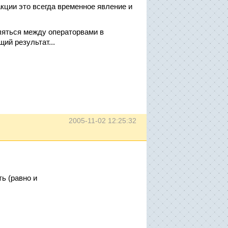
кции это всегда временное явление и
ляться между операторвами в
ий результат...
2005-11-02 12:25:32
ь (равно и