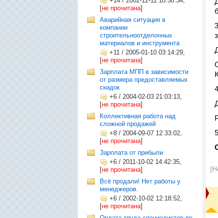
+14
/
2002-12-11 18:58:34,
[
не прочитана
]
Аварийная ситуация в
компании
строительноотделочных
материалов и инструмента
+11
/
2005-01-10 03:14:29,
[
не прочитана
]
Зарплата МПП в зависимости
от размера предоставляемых
скидок
+6
/
2004-02-03 21:03:13,
[
не прочитана
]
Коллективная работа над
сложной продажей
5
+8
/
2004-09-07 12:33:02,
[
не прочитана
]
Зарплата от прибыли
+6
/
2011-10-02 14:42:35,
[Н
[
не прочитана
]
Всё продали! Нет работы у
менеджеров.
+6
/
2002-10-02 12:18:52,
[
не прочитана
]
Оплата труда специалистов по