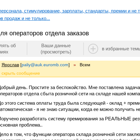
ерсонала, стимулирование, зарплаты, стандарты, премии и не т
в продаж и не только...
ля операторов отдела заказов
лять об
Ваши данные
в избранные тем
ниях
(просмотреть)
Ярослав
[
paliy@auk.euromb.com
]
»
Всем
Добрый день. Простите за беспокойство. Мне поставлена задач
операторов отдела сбыта розничной сети на складе нашей компа
До этого система оплаты труда была следующей - оклад + прем
автоматическая - я не знаю ситуации, когда ее можно получить н
Поручено разработать систему премирования за РЕАЛЬНЫЕ резул
основная проблема..
Дело в том, что функции оператора склада розничной сети зак