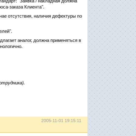
андарт: "Заявка / накладная должна
оса-заказа Клиента".
чае отсутствия, наличия дефектуры по
елей".
едлагает аналог, должна применяться в
хнологично.
отрудника).
2005-11-01 19:15:11