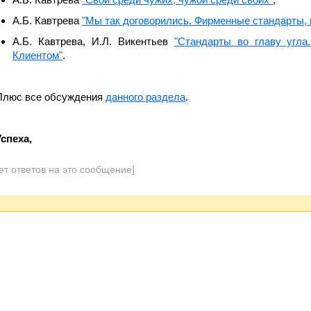
А.Б. Кавтрева
"Мы так договорились. Фирменные стандарты, 
А.Б. Кавтрева, И.Л. Викентьев
"Стандарты во главу угла
Клиентом"
.
Плюс все обсуждения
данного раздела
.
Успеха,
ет ответов на это сообщение]