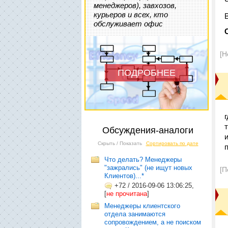
менеджеров), завхозов,
курьеров и всех, кто
обслуживает офис
[Н
ПОДРОБНЕЕ
Обсуждения-аналоги
Скрыть / Показать
Сортировать по дате
Что делать? Менеджеры
"зажрались" (не ищут новых
[П
Клиентов)...*
+72
/
2016-09-06 13:06:25,
[
не прочитана
]
Менеджеры клиентского
отдела занимаются
сопровождением, а не поиском