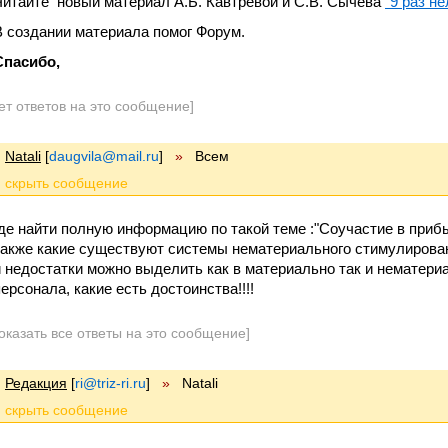
Читайте новый материал А.Б. Кавтревой и С.В. Сычева
"9 раз не
В создании материала помог Форум.
Спасибо,
ет ответов на это сообщение]
Natali
[
daugvila@mail.ru
]
»
Всем
где найти полную информацию по такой теме :"Соучастие в прибы
также какие существуют системы нематериального стимулирова
и недостатки можно выделить как в материально так и нематер
персонала, какие есть достоинства!!!!
оказать все ответы на это сообщение]
Редакция
[
ri@triz-ri.ru
]
»
Natali