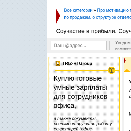
Все категории
»
Про мотивацию п
по продажам, о структуре отдело
Соучастие в прибыли. Соуч
Уведом
измене
TRIZ-RI Group
Куплю готовые
умные зарплаты
для сотрудников
с
офиса,
а также документы,
регламентирующие работу
секретарей (офис-