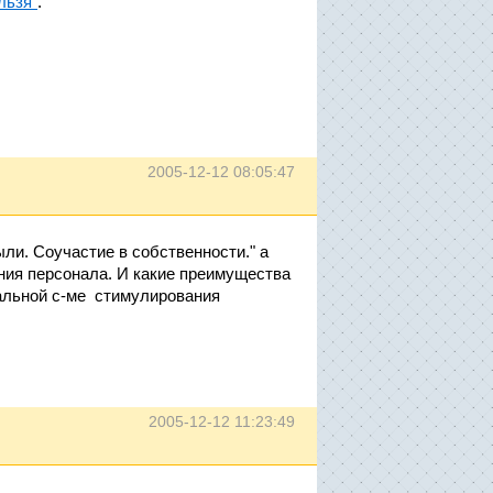
льзя"
.
2005-12-12 08:05:47
ли. Соучастие в собственности." а
ния персонала. И какие преимущества
иальной с-ме стимулирования
2005-12-12 11:23:49