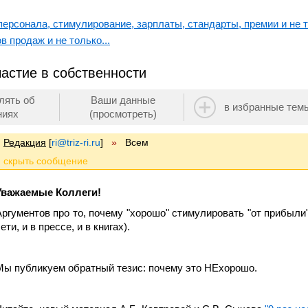
ерсонала, стимулирование, зарплаты, стандарты, премии и не т
в продаж и не только...
астие в собственности
лять об
Ваши данные
в избранные тем
ниях
(просмотреть)
Редакция
[
ri@triz-ri.ru
]
»
Всем
Уважаемые Коллеги!
Аргументов про то, почему "хорошо" стимулировать "от прибыли
ети, и в прессе, и в книгах).
Мы публикуем обратный тезис: почему это НЕхорошо.