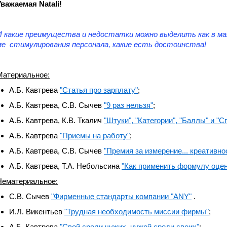
Уважаемая Natali!
И какие преимущества и недостатки можно выделить как в ма
ме стимулирования персонала, какие есть достоинства!
Материальное:
А.Б. Кавтрева
"Статья про зарплату"
;
А.Б. Кавтрева, С.В. Сычев
"9 раз нельзя"
;
А.Б. Кавтрева, К.В. Ткалич
"Штуки", "Категории", "Баллы" и "
А.Б. Кавтрева
"Приемы на работу"
;
А.Б. Кавтрева, С.В. Сычев
"Премия за измерение... креативн
А.Б. Кавтрева, Т.А. Небольсина
"Как применить формулу оце
Нематериальное:
С.В. Сычев
"Фирменные стандарты компании "ANY"
.
И.Л. Викентьев
"Трудная необходимость миссии фирмы"
;
А.Б. Кавтрева
"Свой среди чужих, чужой среди своих"
;