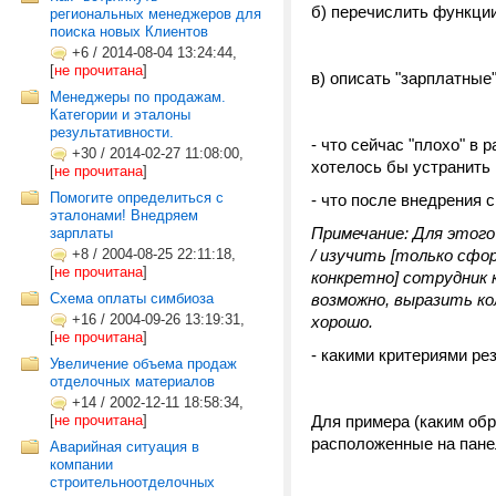
б) перечислить функции
региональных менеджеров для
поиска новых Клиентов
+6
/
2014-08-04 13:24:44,
[
не прочитана
]
в) описать "зарплатные
Менеджеры по продажам.
Категории и эталоны
результативности.
- что сейчас "плохо" в 
+30
/
2014-02-27 11:08:00,
хотелось бы устранить
[
не прочитана
]
Помогите определиться с
- что после внедрения
эталонами! Внедряем
Примечание: Для этого
зарплаты
+8
/
2004-08-25 22:11:18,
/ изучить [только сфо
[
не прочитана
]
конкретно] сотрудник 
Схема оплаты симбиоза
возможно, выразить ко
+16
/
2004-09-26 13:19:31,
хорошо.
[
не прочитана
]
- какими критериями р
Увеличение объема продаж
отделочных материалов
+14
/
2002-12-11 18:58:34,
[
не прочитана
]
Для примера (каким об
расположенные на пане
Аварийная ситуация в
компании
строительноотделочных