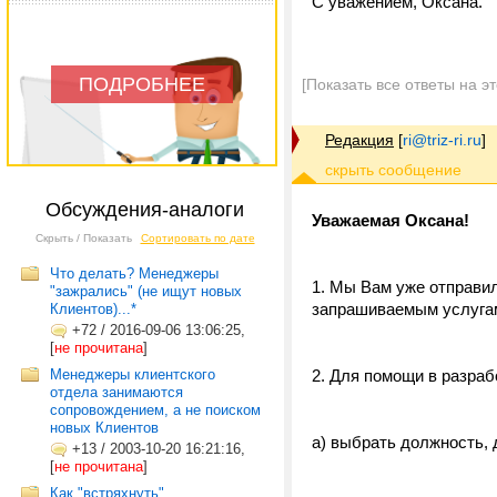
С уважением, Оксана.
ПОДРОБНЕЕ
[Показать все ответы на э
Редакция
[
ri@triz-ri.ru
]
Обсуждения-аналоги
Уважаемая Оксана!
Скрыть / Показать
Сортировать по дате
Что делать? Менеджеры
1. Мы Вам уже отправи
"зажрались" (не ищут новых
запрашиваемым услугам
Клиентов)...*
+72
/
2016-09-06 13:06:25,
[
не прочитана
]
Менеджеры клиентского
2. Для помощи в разраб
отдела занимаются
сопровождением, а не поиском
новых Клиентов
а) выбрать должность,
+13
/
2003-10-20 16:21:16,
[
не прочитана
]
Как "встряхнуть"