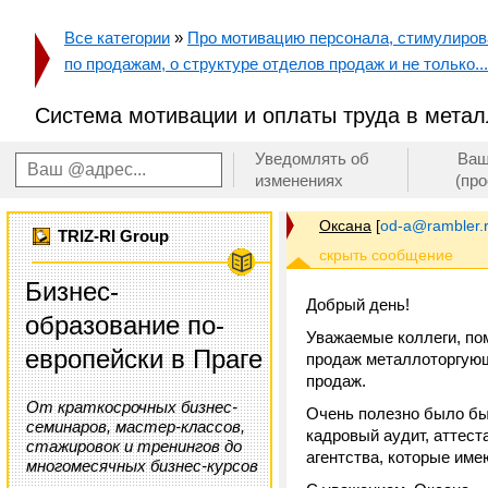
Все категории
»
Про мотивацию персонала, стимулирован
по продажам, о структуре отделов продаж и не только...
Cистема мотивации и оплаты труда в мета
Уведомлять об
Ваш
изменениях
(пр
Оксана
[
od-a@rambler.
TRIZ-RI Group
Бизнес-
Добрый день!
образование по-
Уважаемые коллеги, пом
европейски в Праге
продаж металлоторгующ
продаж.
От краткосрочных бизнес-
Очень полезно было бы 
семинаров, мастер-классов,
кадровый аудит, аттест
стажировок и тренингов до
агентства, которые име
многомесячных бизнес-курсов