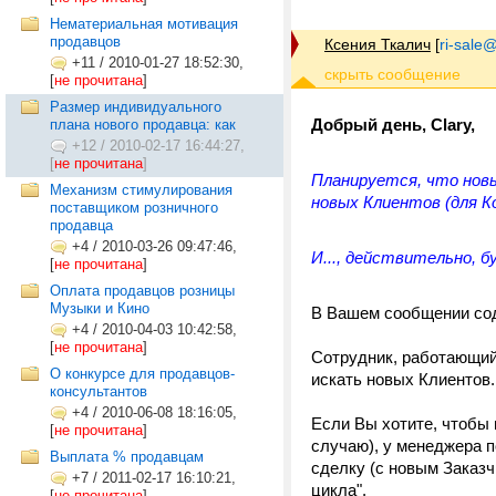
Нематериальная мотивация
продавцов
Ксения Ткалич
[
ri-sale@t
+11
/
2010-01-27 18:52:30,
[
не прочитана
]
Размер индивидуального
Добрый день, Clary,
плана нового продавца: как
+12
/
2010-02-17 16:44:27,
[
не прочитана
]
Планируется, что новы
Механизм стимулирования
новых Клиентов (для К
поставщиком розничного
продавца
+4
/
2010-03-26 09:47:46,
И..., действительно, б
[
не прочитана
]
Оплата продавцов розницы
Музыки и Кино
В Вашем сообщении сод
+4
/
2010-04-03 10:42:58,
[
не прочитана
]
Сотрудник, работающий 
О конкурсе для продавцов-
искать новых Клиентов.
консультантов
+4
/
2010-06-08 18:16:05,
Если Вы хотите, чтобы 
[
не прочитана
]
случаю), у менеджера п
Выплата % продавцам
сделку (с новым Заказч
+7
/
2011-02-17 16:10:21,
цикла".
[
не прочитана
]