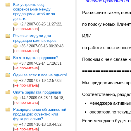
...новичок приходит на
Как устроить соц.
совренование между
Разъясните также, пож
продавцами, чтоб не за
деньги...
по поиску новых Клиент
+2
/
2007-06-25 11:27:22,
[
не прочитана
]
ИЛИ
Речевые модули для
продавцов компьютеров
+36
/
2007-06-16 00:20:48,
по работе с постоянным
[
не прочитана
]
Во что одеть продавцов?
Поясним с чем связан н
+3
/
2007-02-14 17:26:31,
[
не прочитана
]
==================
Один за всех и все на одного!
+2
/
2007-07-19 12:57:08,
Мы придерживаемся при
[
не прочитана
]
Опять зарплата продавцов
Соответственно, разде
+14
/
2009-05-28 11:34:18,
[
не прочитана
]
менеджера активных
Распределение обязанностей
оператора по текущ
продавцов: объектно или
функционально?
Если менеджер будет об
+4
/
2007-10-18 10:44:32,
[
не прочитана
]