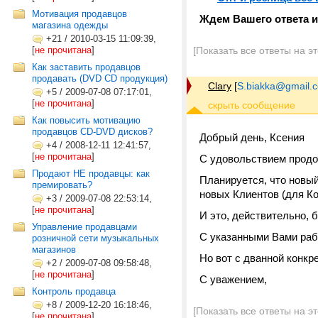
Мотивация продавцов
Ждем Вашего ответа и
магазина одежды
+21
/
2010-03-15 11:09:39,
[
не прочитана
]
[Показать все ответы на э
Как заставить продавцов
продавать (DVD CD продукция)
Clary
[
S.biakka@gmail.
+5
/
2009-07-08 07:17:01,
[
не прочитана
]
Как повысить мотивацию
продавцов CD-DVD дисков?
Добрый день, Ксения
+4
/
2008-12-11 12:41:57,
[
не прочитана
]
С удовольствием продо
Продают НЕ продавцы: как
Планируется, что новый
премировать?
новых Клиентов (для Ко
+3
/
2009-07-08 22:53:14,
[
не прочитана
]
И это, действительно, 
Управление продавцами
С указанными Вами рабо
розничной сети музыкальных
магазинов
Но вот с дванной конкр
+2
/
2009-07-08 09:58:48,
[
не прочитана
]
С уважением,
Контроль продавца
+8
/
2009-12-20 16:18:46,
[Показать все ответы на э
[
не прочитана
]