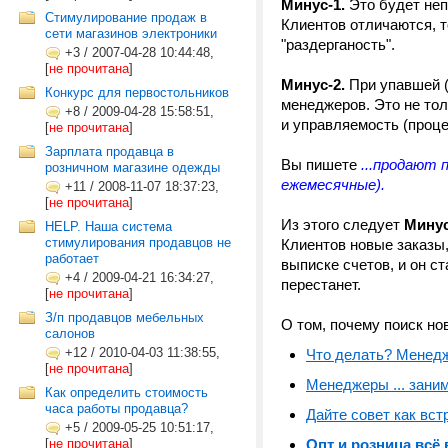
Минус-1.
Это будет неп
Стимулирование продаж в
Клиентов отличаются, т
сети магазинов электроники
"раздерганость".
+3
/
2007-04-28 10:44:48,
[
не прочитана
]
Минус-2.
При упавшей (
Конкурс для первостольников
менеджеров. Это не тол
+8
/
2009-04-28 15:58:51,
и управляемость (проц
[
не прочитана
]
Зарплата продавца в
Вы пишете
...продают 
розничном магазине одежды
ежемесячные).
+11
/
2008-11-07 18:37:23,
[
не прочитана
]
Из этого следует
Минус
HELP. Наша система
стимулирования продавцов не
Клиентов новые заказы,
работает
выписке счетов, и он с
+4
/
2009-04-21 16:34:27,
перестанет.
[
не прочитана
]
З/п продавцов мебельных
О том, почему поиск но
салонов
+12
/
2010-04-03 11:38:55,
Что делать? Менедж
[
не прочитана
]
Менеджеры ... зани
Как определить стоимость
часа работы продавца?
Дайте совет как вс
+5
/
2009-05-25 10:51:17,
[
не прочитана
]
Опт и розница всё