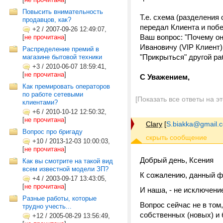
Повысить внимательность
Т.е. схема (разделения
продавцов, как?
передал Клиента и побе
+2
/
2007-09-26 12:49:07,
Ваш вопрос: "Почему он
[
не прочитана
]
Ивановичу (VIP Клиент) 
Распределение премий в
"Прикрыться" другой ра
магазине бытовой техники
+3
/
2010-06-07 18:59:41,
[
не прочитана
]
С Уважением,
Как премировать операторов
по работе сетевыми
[Показать все ответы на э
клиентами?
+6
/
2010-10-12 12:50:32,
[
не прочитана
]
Clary
[
S.biakka@gmail.
Вопрос про бригаду
+10
/
2013-12-03 10:00:03,
[
не прочитана
]
Добрый день, Ксения
Как вы смотрите на такой вид
всем известной модели ЗП?
К сожалению, данный ф
+4
/
2003-09-17 13:43:05,
[
не прочитана
]
И наша, - не исключени
Разные работы, которые
Вопрос сейчас не в том
трудно учесть...
собственных (новых) и 
+12
/
2005-08-29 13:56:49,