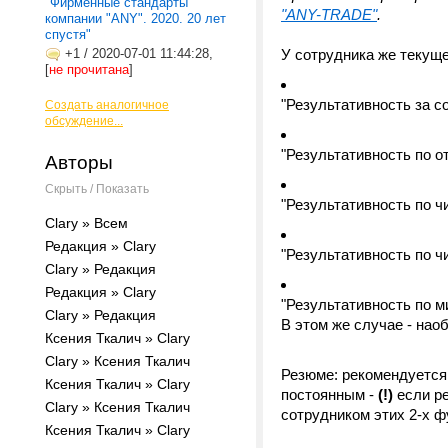
"Фирменные стандарты
"ANY-TRADE"
.
компании "ANY". 2020. 20 лет
спустя"
+1
/
2020-07-01 11:44:28,
У сотрудника же текущ
[
не прочитана
]
"Результативность за 
Создать аналогичное
обсуждение...
"Результативность по от
Авторы
Скрыть / Показать
"Результативность по ч
Clary » Всем
Редакция » Clary
"Результативность по ч
Clary » Редакция
Редакция » Clary
"Результативность по 
Clary » Редакция
В этом же случае - нао
Ксения Ткалич » Clary
Clary » Ксения Ткалич
Резюме: рекомендуется
Ксения Ткалич » Clary
постоянным -
(!)
если ре
Clary » Ксения Ткалич
сотрудником этих 2-х ф
Ксения Ткалич » Clary