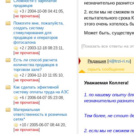
Сложности с зарплатой
незначительно разнится
продавцов
+3
/
2004-10-08 04:41:05,
2. если мы не сможем п
[
не прочитана
]
испытательного срока К
Помогите мне, пожалуйста,
этого очень хотелось бы
создать систему
Может быть, существую
стимулирования для
продавцов и операторов
фотосалона
[Показать все ответы на э
+2
/
2003-12-18 08:23:11,
[
не прочитана
]
Есть ли способ расчета
Редакция
[
ri@trzi-ri.ru
]
количества продавцов в
торговом зале?
+2
/
2004-12-10 11:05:10,
[
не прочитана
]
Уважаемая Коллега!
Как сделать эфективной
систему оплаты труда на АЗС
1. по нашему опыту дл
+6
/
2006-04-07 05:23:08,
незначительно разнитс
[
не прочитана
]
Материальная
ответственность в розничных
Тем более, не стоит д
сетях*
+10
/
2005-06-07 08:44:20,
[
не прочитана
]
2. если мы не сможем 