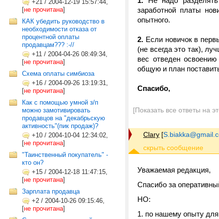
1.
Не надо разделять 
+21
/
2004-12-19 15:57:44,
[
не прочитана
]
заработной платы нов
опытного.
КАК убедить руководство в
необходимости отказа от
процентной оплаты
2.
Если новичок в первы
продавцам??? :-//
(не всегда это так), л
+11
/
2004-04-26 08:49:34,
вес отведен освоению
[
не прочитана
]
общую и план поставит
Схема оплаты симбиоза
+16
/
2004-09-26 13:19:31,
Спасибо,
[
не прочитана
]
Как с помощью умной з/п
[Показать все ответы на э
можно замотивировать
продавцов на "декабрьскую
активность"(пик продаж)?
Clary
[
S.biakka@gmail.
+10
/
2004-10-04 12:34:02,
[
не прочитана
]
"Таинственный покупатель" -
кто он?
Уважаемая редакция,
+15
/
2004-12-18 11:47:15,
[
не прочитана
]
Спасибо за оперативный
Зарплата продавца
НО:
+2
/
2004-10-26 09:15:46,
[
не прочитана
]
1. по нашему опыту для