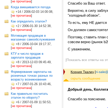
[
не прочитана
]
Спасибо за Ваш ответ.
Когда вмешивается погода
Вероятно, в силу заблуж
+14
/
2006-02-03 14:00:08,
"холодный обзвон".
[
не прочитана
]
Как определить эталон?
То есть, ему НЕ дается
+2
/
2006-01-30 14:52:38,
Он должен самостоятел
[
не прочитана
]
Мотивация продавцов в
Поэтому, ставить план 
магазинах самообслуживания
совсем верно (рынок b2
+8
/
2006-10-04 19:17:37,
[
не прочитана
]
С уважением,
КТУ и число продаж в
зарплате продавцов
[Показать все ответы на э
+8
/
2013-12-03 09:45:49,
[
не прочитана
]
Формирование зарплаты на
Ксения Ткалич
[
ri-sale@t
розничных точках разных по
возрасту возникновения
+7
/
2007-01-26 10:43:46,
[
не прочитана
]
Добрый день, Коллега
Как правильно посчитать
эталон по обороту?
Спасибо за пояснение.
+6
/
2007-01-09 11:50:53,
[
не прочитана
]