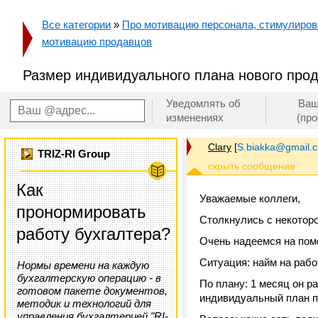
Все категории
»
Про мотивацию персонала, стимулирован
мотивацию продавцов
Размер индивидуального плана нового прод
Уведомлять об
Ваш
изменениях
(пр
Clary
[
S.biakka@gmail.
TRIZ-RI Group
Как
Уважаемые коллеги,
пронормировать
Столкнулись с некотор
работу бухгалтера?
Очень надеемся на пом
Ситуация: найм на рабо
Нормы времени на каждую
бухгалтерскую операцию - в
По плану: 1 месяц он р
готовом пакете документов,
индивидуальный план п
методик и технологий для
управления бухгалтерией "RI-