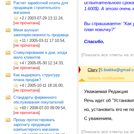
испытательного срока
Расчет заработной платы для
продавцов строительного
1.600$). А этого очень
магазина
+2
/
2003-07-29 13:11:24,
[
не прочитана
]
Вы спрашиваете: "Как
план новичку?"
Меня волнует
заинтересованность продавца
+11
/
2005-03-11 17:10:54,
Спасибо,
[
не прочитана
]
Стимулирование в дни, когда
[Показать все ответы на э
мало клиентов
+4
/
2005-05-30 12:14:33,
[
не прочитана
]
Clary
[
S.biakka@gmail.
Как выдержать структуру
плана продаж?
+4
/
2005-10-11 18:16:00,
[
не прочитана
]
Уважаемая Редакция
Стандарты фирменного
Речь идет об "Установи
обслуживания покупателей
+60
/
2008-07-03 09:09:54,
но, установить его не 
[
не прочитана
]
С уважением,
Прошу протестировать
зарплату продавцов
компьютерного магазина
[Показать все ответы на э