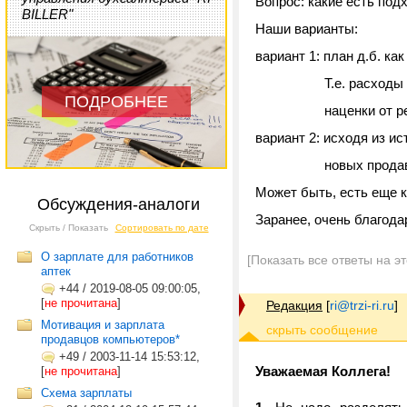
Вопрос: какие есть по
BILLER"
Наши варианты:
вариант 1: план д.б. к
Т.е. расходы (окла
ПОДРОБНЕЕ
наценки от реализ
вариант 2: исходя из и
новых продав
Может быть, есть еще к
Обсуждения-аналоги
Заранее, очень благода
Скрыть / Показать
Сортировать по дате
О зарплате для работников
[Показать все ответы на э
аптек
+44
/
2019-08-05 09:00:05,
[
не прочитана
]
Редакция
[
ri@trzi-ri.ru
]
Мотивация и зарплата
продавцов компьютеров*
+49
/
2003-11-14 15:53:12,
Уважаемая Коллега!
[
не прочитана
]
Схема зарплаты