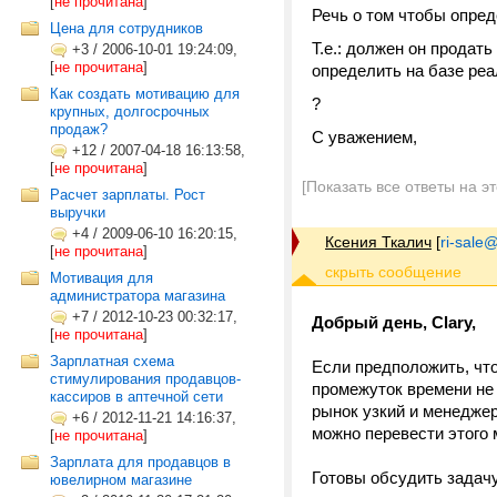
[
не прочитана
]
Речь о том чтобы опред
Цена для сотрудников
Т.е.: должен он продать
+3
/
2006-10-01 19:24:09,
[
не прочитана
]
определить на базе реа
Как создать мотивацию для
?
крупных, долгосрочных
продаж?
С уважением,
+12
/
2007-04-18 16:13:58,
[
не прочитана
]
[Показать все ответы на э
Расчет зарплаты. Рост
выручки
+4
/
2009-06-10 16:20:15,
Ксения Ткалич
[
ri-sale@t
[
не прочитана
]
Мотивация для
администратора магазина
+7
/
2012-10-23 00:32:17,
Добрый день, Clary,
[
не прочитана
]
Зарплатная схема
Если предположить, что
стимулирования продавцов-
промежуток времени не 
кассиров в аптечной сети
рынок узкий и менеджер
+6
/
2012-11-21 14:16:37,
можно перевести этого
[
не прочитана
]
Зарплата для продавцов в
Готовы обсудить задачу
ювелирном магазине