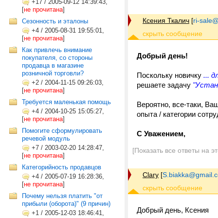
+17
/
2005-09-12 14:39:43,
[
не прочитана
]
Ксения Ткалич
[
ri-sale@t
Сезонность и эталоны
+4
/
2005-08-31 19:55:01,
[
не прочитана
]
Как привлечь внимание
Добрый день!
покупателя, со стороны
продавца в магазине
розничной торговли?
Поскольку новичку
... 
+2
/
2004-11-15 09:26:03,
решаете задачу
"Устан
[
не прочитана
]
Требуется маленькая помощь
Вероятно, все-таки, Ва
+4
/
2004-10-25 15:05:27,
опыта / категории сотру
[
не прочитана
]
Помогите сформулировать
С Уважением,
речевой модуль
+7
/
2003-02-20 14:28:47,
[Показать все ответы на э
[
не прочитана
]
Категорийность продавцов
Clary
[
S.biakka@gmail.
+4
/
2005-07-19 16:28:36,
[
не прочитана
]
Почему нельзя платить "от
прибыли (оборота)" (9 причин)
Добрый день, Ксения
+1
/
2005-12-03 18:46:41,