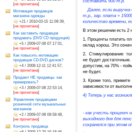
составить 900 т.р.
[
не прочитана
]
Далее, если выручка б
Мотивация продавцов
т.р., зар. плата = 1500
магазина одежды
количество времени, е
+21
/
2010-03-15 11:09:39,
[
не прочитана
]
В этом решении есть 2 
Как заставить продавцов
продавать (DVD CD продукция)
Проценты платить пл
+5
/
2009-07-08 07:17:01,
оклад хорош. Это означ
[
не прочитана
]
Стимулирование то
Как повысить мотивацию
не будет достаточным.
продавцов CD-DVD дисков?
допустим, на 70% - пой
+4
/
2008-12-11 12:41:57,
[
не прочитана
]
не будет.
Продают НЕ продавцы: как
Кроме того, примите
премировать?
зависимости от выполне
+3
/
2009-07-08 22:53:14,
[
не прочитана
]
4) Теперь у нас возникл
Управление продавцами
розничной сети музыкальных
магазинов
- как учесть процент н
+2
/
2009-07-08 09:58:48,
выходного дня для пенс
[
не прочитана
]
сохранялся при этом о
Контроль продавца
+8
/
2009-12-20 16:18:46,