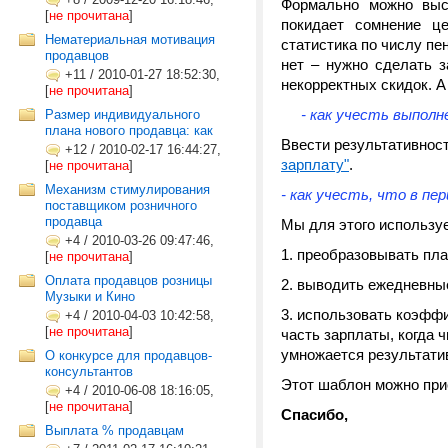
Формально можно выс
[
не прочитана
]
покидает сомнение це
Нематериальная мотивация
статистика по числу пе
продавцов
нет – нужно сделать з
+11
/
2010-01-27 18:52:30,
некорректных скидок. А
[
не прочитана
]
- как учесть выполне
Размер индивидуального
плана нового продавца: как
Ввести результативност
+12
/
2010-02-17 16:44:27,
зарплату"
.
[
не прочитана
]
Механизм стимулирования
- как учесть, что в п
поставщиком розничного
продавца
Мы для этого использу
+4
/
2010-03-26 09:47:46,
преобразовывать пла
[
не прочитана
]
Оплата продавцов розницы
выводить ежедневные
Музыки и Кино
использовать коэффи
+4
/
2010-04-03 10:42:58,
[
не прочитана
]
часть зарплаты, когда
умножается результатив
О конкурсе для продавцов-
консультантов
Этот шаблон можно при
+4
/
2010-06-08 18:16:05,
[
не прочитана
]
Спасибо,
Выплата % продавцам