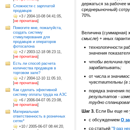
держаться за рабочее 
Сложности с зарплатой
среднерыночный) сотру
продавцов
70%.
+3
/
2004-10-08 04:41:05,
[
не прочитана
]
Помогите мне, пожалуйста,
создать систему
Величина (суммарная) ж
стимулирования для
смысле
) + иных гарант
продавцов и операторов
фотосалона
технологичности раб
+2
/
2003-12-18 08:23:11,
значения показателя
[
не прочитана
]
чтобы величина пре
Есть ли способ расчета
зарабатывать;
количества продавцов в
торговом зале?
от числа и значимос
+2
/
2004-12-10 11:05:10,
чувствительны (в 
[
не прочитана
]
Как сделать эфективной
порядка значения по
систему оплаты труда на АЗС
результатов - изме
+6
/
2006-04-07 05:23:08,
трудно спланирова
[
не прочитана
]
Шаг 3.
Если Вы еще не 
Материальная
ответственность в розничных
с обсуждением
О з
сетях*
+10
/
2005-06-07 08:44:20,
со статьей
"9 раз не