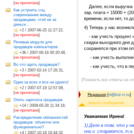
[
не прочитана
]
Далее, если выручка бо
Как устроить соц.
зар. плата = 15000 + (2
совренование между
времени, если нет, то 
продавцами, чтоб не за
деньги...
4) Теперь у нас возник
+2
/
2007-06-25 11:27:22,
[
не прочитана
]
- как учесть процент н
Речевые модули для
скидки выходного дня д
продавцов компьютеров
сохранялся при этом о
+36
/
2007-06-16 00:20:48,
- как учесть выполне
[
не прочитана
]
Во что одеть продавцов?
- как учесть, что в пе
+3
/
2007-02-14 17:26:31,
[
не прочитана
]
[Показать все ответы на э
Один за всех и все на одного!
+2
/
2007-07-19 12:57:08,
[
не прочитана
]
Редакция
[
ri@triz-ri.ru
]
Опять зарплата продавцов
+14
/
2009-05-28 11:34:18,
[
не прочитана
]
Уважаемая Ирина!
Распределение обязанностей
продавцов: объектно или
1) Дело в том, что у 
функционально?
они и стараются, т.к. 
+4
/
2007-10-18 10:44:32,