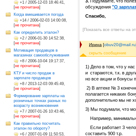
3.
Подумайте, что полез
+1
/
2005-12-03 18:46:41,
обсуждения
"О зарпла
[
не прочитана
]
Когда вмешивается погода
Спасибо,
+14
/
2006-02-03 14:00:08,
[
не прочитана
]
[Показать все ответы на э
Как определить эталон?
+2
/
2006-01-30 14:52:38,
[
не прочитана
]
Ирина
[
obuv20@mail.ru
Мотивация продавцов в
магазинах самообслуживания
+8
/
2006-10-04 19:17:37,
[
не прочитана
]
1) Дело в том, что у н
и стараются, т.к. в дру
КТУ и число продаж в
зарплате продавцов
но все акции и бонусы 
+8
/
2013-12-03 09:45:49,
2) В аптеке № 3 конечн
[
не прочитана
]
полагается никаких бон
Формирование зарплаты на
дополнительно мы не хо
розничных точках разных по
возрасту возникновения
3) Мы подумали, что м
+7
/
2007-01-26 10:43:46,
[
не прочитана
]
Например, минимальная
Как правильно посчитать
Если работает 3 челове
эталон по обороту?
составить 900 т.р.
+6
/
2007-01-09 11:50:53,