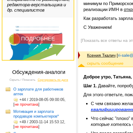
минимум по Приморскому 
редактора-верстальщика и
реализации ИМН в
отк
др. специалистов
Как разработать зарпл
С Уважением!
ПОДРОБНЕЕ
[Показать все ответы на э
Ксения Ткалич
[
ri-sale@t
Обсуждения-аналоги
Доброе утро, Татьяна,
Скрыть / Показать
Сортировать по дате
Шаг 1.
Давайте, попроб
О зарплате для работников
аптек
Для этого ответьте, по
+44
/
2019-08-05 09:00:05,
С чем связано жела
[
не прочитана
]
квалифицированны
Мотивация и зарплата
продавцов компьютеров*
Что сейчас "плохо"
+49
/
2003-11-14 15:53:12,
которые хотелось
[
не прочитана
]