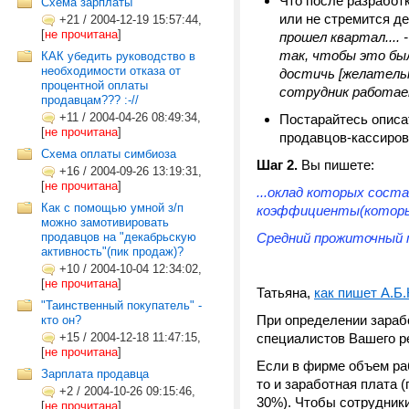
Что после разработ
Схема зарплаты
или не стремится д
+21
/
2004-12-19 15:57:44,
[
не прочитана
]
прошел квартал....
так, чтобы это был
КАК убедить руководство в
необходимости отказа от
достичь [желательн
процентной оплаты
сотрудник работае
продавцам??? :-//
+11
/
2004-04-26 08:49:34,
Постарайтесь описа
[
не прочитана
]
продавцов-кассиров.
Схема оплаты симбиоза
Шаг 2.
Вы пишете:
+16
/
2004-09-26 13:19:31,
[
не прочитана
]
...оклад которых сос
Как с помощью умной з/п
коэффициенты(которые
можно замотивировать
продавцов на "декабрьскую
Средний прожиточный ми
активность"(пик продаж)?
+10
/
2004-10-04 12:34:02,
[
не прочитана
]
Татьяна,
как пишет А.Б
"Таинственный покупатель" -
При определении зараб
кто он?
+15
/
2004-12-18 11:47:15,
специалистов Вашего р
[
не прочитана
]
Если в фирме объем раб
Зарплата продавца
то и заработная плата 
+2
/
2004-10-26 09:15:46,
30%). Чтобы сотрудники
[
не прочитана
]