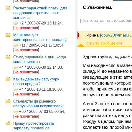
[
не прочитана
]
С Уважением,
Расчет заработной платы для
продавцов строительного
магазина
[Нет ответов на это сообщ
+2
/
2003-07-29 13:11:24,
[
не прочитана
]
Меня волнует
Ирина
[
obuv20@mail.ru
заинтересованность продавца
+11
/
2005-03-11 17:10:54,
[
не прочитана
]
Здравствуйте, подскажи
Стимулирование в дни, когда
мало клиентов
Мы находимсяя в малень
+4
/
2005-05-30 12:14:33,
оклад. И до недавнего в
[
не прочитана
]
заведующие в этих апте
Как выдержать структуру
поэтомуденьги которые 
плана продаж?
чтобы привлечь к нам ф
+4
/
2005-10-11 18:16:00,
[
не прочитана
]
выручка и не можем им 
Стандарты фирменного
А вот 3 аптека нас оче
обслуживания покупателей
и многие работники ра
+60
/
2008-07-03 09:09:54,
развитии аптеки, ведь о
[
не прочитана
]
городу в целом, причем
Прошу протестировать
коллективах плохой мик
зарплату продавцов