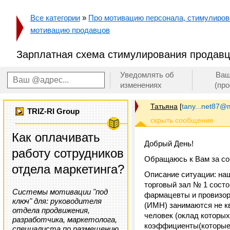
Все категории
»
Про мотивацию персонала, стимулирован
мотивацию продавцов
Зарплатная схема стимулирования продавцо
Уведомлять об
Ваш
изменениях
(пр
Татьяна
[
tany...net87@m
TRIZ-RI Group
Как оплачивать
Добрый День!
работу сотрудников
Обращаюсь к Вам за со
отдела маркетинга?
Описание ситуации: наш
торговый зал № 1 состо
Системы мотивации "под
фармацевты и провизо
ключ" для: руководителя
(ИМН) занимаются не к
отдела продвижения,
человек (оклад котор
разработчика, маркетолога,
коэффициенты(которые 
специалиста по размещению,