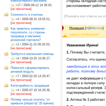
компьютерного магазина
стороны окладная систе
+17
/
2005-09-12 14:39:43,
расхолаживает работник
[
не прочитана
]
Сезонность и эталоны
[Показать все ответы на э
+4
/
2005-08-31 19:55:01,
[
не прочитана
]
Редакция
[
ri@triz-ri.ru
]
Как привлечь внимание
покупателя, со стороны
продавца в магазине
розничной торговли?
+2
/
2004-11-15 09:26:03,
Уважаемая Ирина!
[
не прочитана
]
1.
Почему Вы считаете, 
Требуется маленькая помощь
+4
/
2004-10-25 15:05:27,
Согласитесь, что оценк
[
не прочитана
]
заведующие в этих ап
Помогите сформулировать
работе, поэтому день
речевой модуль
+7
/
2003-02-20 14:28:47,
не дает информации о т
[
не прочитана
]
окладах в полную силу и
Категорийность продавцов
колоссальный резерв. Э
+4
/
2005-07-19 16:28:36,
подтвержденной статис
[
не прочитана
]
2.
Аптека № 3 работает
Почему нельзя платить "от
прибыли (оборота)" (9 причин)