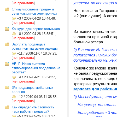
уверены, но все акции
[
не прочитана
]
Стимулирование продаж в
Но что значит "старают
сети магазинов электроники
и 2 (они лучше). А апте
+3
/
2007-04-28 10:44:48,
[
не прочитана
]
Конкурс для первостольников
Из наших многолетних 
+8
/
2009-04-28 15:58:51,
являются причиной ста
[
не прочитана
]
большой резерв.
Зарплата продавца в
розничном магазине одежды
2) В аптеке № 3 конечн
+11
/
2008-11-07 18:37:23,
полагается никаких бо
[
не прочитана
]
дополнительно мы не х
HELP. Наша система
Конечно же нужно взаи
стимулирования продавцов не
работает
не была предусмотрена
+4
/
2009-04-21 16:34:27,
выплачивать не в виде 
[
не прочитана
]
критериях результатив
З/п продавцов мебельных
зарплате для работни
салонов
3) Мы подумали, что 
+12
/
2010-04-03 11:38:55,
[
не прочитана
]
Например, минимальная
Как определить стоимость
часа работы продавца?
Если работает 3 челов
+5
/
2009-05-25 10:51:17,