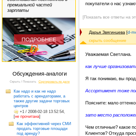
покупатели о нас узнают
премиальной частей
зарплаты
[Показать все ответы на э
Дарья Звягинцева
[
d-m
ПОДРОБНЕЕ
Уважаемая Светлана.
как лучше организоват
Обсуждения-аналоги
Я так понимаю, вы про
Скрыть / Показать
Сортировать по дате
Ассортимент тоже пок
Как надо и как не надо
работать с арендаторами, а
также другие задачи торговых
Поясните: мало оттенк
центров
+1
/
2008-02-18 13:52:54,
зато место расположен
[
не прочитана
]
Как эффективней через СМИ
Чем отличные? какое по
продать торговые площади
Клиентов? Откуда прос
под аренду?