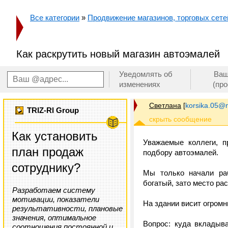
Все категории
»
Продвижение магазинов, торговых сетей
Как раскрутить новый магазин автоэмалей
Уведомлять об
Ваш
изменениях
(пр
Светлана
[
korsika.05@m
TRIZ-RI Group
Как установить
Уважаемые коллеги, п
план продаж
подбору автоэмалей.
сотруднику?
Мы только начали раб
богатый, зато место ра
Разработаем систему
мотивации, показатели
На здании висит огром
результативности, плановые
значения, оптимальное
Вопрос: куда вкладыва
соотношения постоянной и