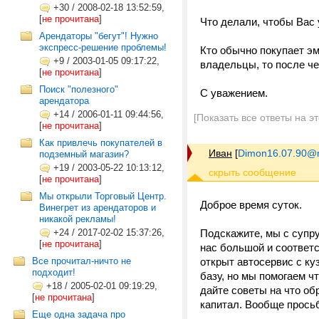
+30
/
2008-02-18 13:52:59,
[
не прочитана
]
Что делали, чтобы Вас
Арендаторы "бегут"! Нужно
экспресс-решение проблемы!
Кто обычно покупает э
+9
/
2003-01-05 09:17:22,
владельцы, то после ч
[
не прочитана
]
Поиск "полезного"
С уважением.
арендатора
+14
/
2006-01-11 09:44:56,
[Показать все ответы на э
[
не прочитана
]
Как привлечь покупателей в
Иван
[
Dimon16.07.90@m
подземный магазин?
+19
/
2003-05-22 10:13:12,
[
не прочитана
]
Мы открыли Торговый Центр.
Доброе время суток.
Винегрет из арендаторов и
никакой рекламы!
+24
/
2017-02-02 15:37:26,
Подскажите, мы с супру
[
не прочитана
]
нас большой и соответс
Все прочитал-ничто не
открыт автосервис с к
подходит!
базу, но мы помогаем ч
+18
/
2005-02-01 09:19:29,
дайте советы на что об
[
не прочитана
]
капитал. Вообще просьб
Еще одна задача про