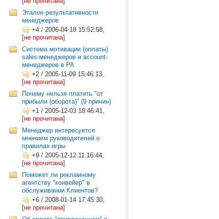
[
не прочитана
]
Эталон результативности
менеджеров
+4
/
2006-04-18 15:52:58,
[
не прочитана
]
Система мотивации (оплаты)
sales-менеджеров и account-
менеджеров в РА
+2
/
2005-11-09 15:46:13,
[
не прочитана
]
Почему нельзя платить "от
прибыли (оборота)" (9 причин)
+1
/
2005-12-03 18:46:41,
[
не прочитана
]
Менеджер интересуется
мнением руководителей о
правилах игры
+9
/
2005-12-12 11:16:44,
[
не прочитана
]
Поможет ли рекламному
агентству "конвейер" в
обслуживании Клиентов?
+6
/
2008-01-14 17:45:30,
[
не прочитана
]