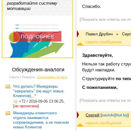
разработайте систему
Спасибо.
мотивации
[Показать все ответы на э
Павел Друбич
»
Сер
ПОДРОБНЕЕ
Здравствуйте,
Нельзя так работу стру
Обсуждения-аналоги
будут накладки.
Скрыть / Показать
Сортировать по дате
Структурируйте
по тип
Что делать? Менеджеры
C пожеланиями,
"зажрались" (не ищут новых
Клиентов)...*
[Показать все ответы на э
+72
/
2016-09-06 13:06:25,
[
не прочитана
]
Менеджеры клиентского
Сергей
[
savivk@tut.by
]
отдела занимаются
сопровождением, а не поиском
новых Клиентов