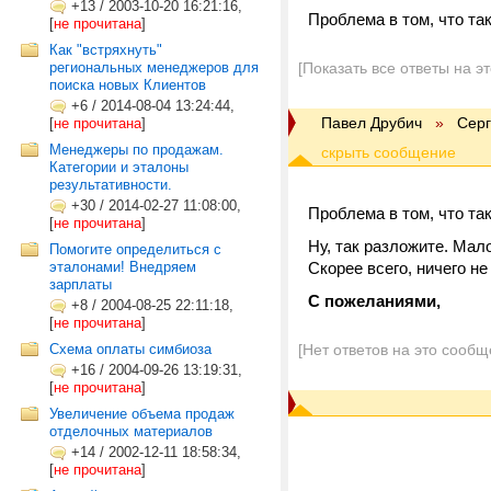
+13
/
2003-10-20 16:21:16,
Проблема в том, что та
[
не прочитана
]
Как "встряхнуть"
региональных менеджеров для
[Показать все ответы на э
поиска новых Клиентов
+6
/
2014-08-04 13:24:44,
Павел Друбич
»
Сер
[
не прочитана
]
Менеджеры по продажам.
Категории и эталоны
результативности.
+30
/
2014-02-27 11:08:00,
Проблема в том, что та
[
не прочитана
]
Ну, так разложите. Мал
Помогите определиться с
эталонами! Внедряем
Скорее всего, ничего не
зарплаты
С пожеланиями,
+8
/
2004-08-25 22:11:18,
[
не прочитана
]
Схема оплаты симбиоза
[Нет ответов на это сообщ
+16
/
2004-09-26 13:19:31,
[
не прочитана
]
Увеличение объема продаж
отделочных материалов
+14
/
2002-12-11 18:58:34,
[
не прочитана
]