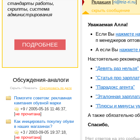
Редакция
[
ri@triz-ri.ru
]
стандарты работы,
скрипты, система
администрирования
Уважаемая Алла!
Если Вы
нажмете на
п менеджеров опто
ПОДРОБНЕЕ
А если Вы
нажмете 
Настоятельно рекомен
"Девять раз нельзя"
"Статья про зарплат
Обсуждения-аналоги
"Парадокс агента"
Скрыть / Показать
Сортировать по дате
"Эталонная зарплат
Помогите советом: рекламная
кампания обувной марки
"Плюсы и минусы у
+9
/
2005-05-16 11:46:37,
[
не прочитана
]
А также обязательно о
Как иницировать покупку обуви
Спасибо,
в наших магазинах?
+3
/
2003-09-05 19:37:18,
[
не прочитана
]
[Нет ответов на это сообщ