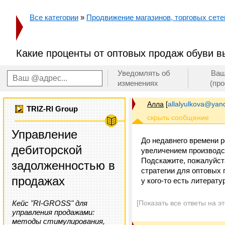
Все категории
»
Продвижение магазинов, торговых сетей
Какие проценты от оптовых продаж обуви 
Уведомлять об
Ваш
изменениях
(пр
Алла
[
allalyulkova@yan
TRIZ-RI Group
Управление
До недавнего времени р
дебиторской
увеличением производс
Подскажите, пожалуйста
задолженностью в
стратегии для оптовых 
продажах
у кого-то есть литерату
Кейс "RI-GROSS" для
[Показать все ответы на э
управления продажами:
методы стимулирования,