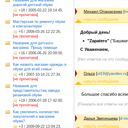
Названия для магазина
дорогой детской обуви
+18
/
2005-02-22 19:14:45,
Михаил Опанасенко
[
m
[
не прочитана
]
Мастерская по ремонту обуви
и кожгалантереи
+5
/
2009-03-26 12:22:26,
Добрый день!
[
не прочитана
]
"Zapatero"
("Башмач
Название для детского
магазина. Прошу помощи
С Уважением,
+16
/
2006-06-26 20:09:00,
[
не прочитана
]
[Нет ответов на это сообщ
Как назвать магазин одежды и
обуви для всей семьи
Ольга
[
ol19@yandex.ru
]
+8
/
2007-10-14 21:27:34,
[
не прочитана
]
Название для
представительства завода
Большое спасибо всем 
резиновой обуви
+19
/
2006-07-28 17:42:00,
[Показать все ответы на э
[
не прочитана
]
Как увеличить количество
покупателей в магазине
Дарья Звягинцева
[
d-m
обуви?
+3
/
2009-09-22 13:04:23,