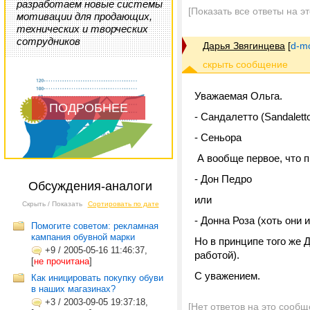
разработаем новые системы
[Показать все ответы на э
мотивации для продающих,
технических и творческих
сотрудников
Дарья Звягинцева
[
d-m
Уважаемая Ольга.
ПОДРОБНЕЕ
- Сандалетто (Sandalett
- Сеньора
А вообще первое, что п
- Дон Педро
Обсуждения-аналоги
или
Скрыть / Показать
Сортировать по дате
- Донна Роза (хоть они и
Помогите советом: рекламная
кампания обувной марки
Но в принципе того же 
+9
/
2005-05-16 11:46:37,
работой).
[
не прочитана
]
С уважением.
Как иницировать покупку обуви
в наших магазинах?
+3
/
2003-09-05 19:37:18,
[Нет ответов на это сообщ