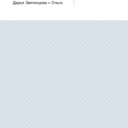
Дарья Звягинцева » Ольга