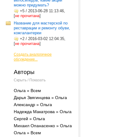
велосипедов, какие акции
можно придумать?
+5
/
2013-06-28 11:13:46,
[
не прочитана
]
Название для мастерской по
реставрации и ремонту обуви,
кожгалантереи
+2
/
2016-03-02 12:04:35,
[
не прочитана
]
Создать аналогичное
обсуждение...
Авторы
Скрыть / Показать
Ольга » Всем
Дарья Звягинцева » Ольга
Александр » Ольга
Надежда Макатрова » Ольга
Сергей » Ольга
Михаил Опанасенко » Ольга
Ольга » Всем