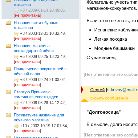
Желательно учесть тип о
магазина
магазинов-конкурентов.
+8
/
2009-01-14 20:49:06,
[
не прочитана
]
Если этого не знать, то
Название сети обувных
магазинов
Испанские каблучки 
+3
/
2003-12-01 10:32:49,
[
не прочитана
]
Легкая походка
Название магазина
Модные башмачки
нестандартной обуви
+5
/
2009-09-25 13:23:49,
С уважением,
[
не прочитана
]
Привлечение покупателей в
обувной салон
[Нет ответов на это сообщ
+3
/
2009-09-24 21:03:02,
[
не прочитана
]
Сергей
[
s-krivay@mail.r
Стартую.Принимаю
замечания,советы,идеи.
+2
/
2006-06-28 14:12:42,
[
не прочитана
]
"Долгоносица"
Посоветуйте название для
обувного магазина
В смысле, долго носитс
+10
/
2002-10-19 17:01:54,
[
не прочитана
]
[Нет ответов на это сообщ