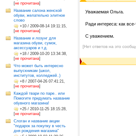
[
не прочитана
]
Название салона женской
Уважаемая Ольга.
обуви, желательно элитное
слово
Ради интереса: как все
+10
/
2009-08-14 19:11:15,
[
не прочитана
]
С уважением.
Название и лозунг для
магазина обуви, сумок,
[Нет ответов на это сообщ
аксессуаров и т.д.
+18
/
2009-10-20 13:34:38,
[
не прочитана
]
Что может быть интересно
выпускникам (школ,
институтов, колледжей..)
+8
/
2007-04-26 07:41:21,
[
не прочитана
]
Каждой твари по паре.. или
Помогите придумать название
обувного магазина!
+25
/
2010-11-25 18:15:28,
[
не прочитана
]
Слоган и название акции
"подарок за покупку в честь
дня рождения магазина"