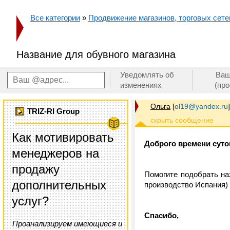
Все категории
»
Продвижение магазинов, торговых сетей
Название для обувного магазина
Уведомлять об
Ваш
изменениях
(пр
Ольга
[
ol19@yandex.ru
]
TRIZ-RI Group
Как мотивировать
Доброго времени суто
менеджеров на
продажу
Помогите подобрать наз
дополнительных
производство Испания) 
услуг?
Спасибо,
Проанализируем имеющиеся и