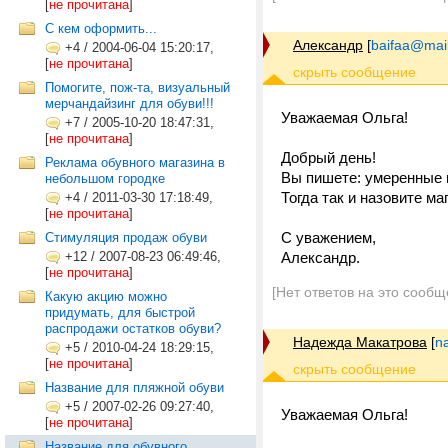
[
не прочитана
]
С кем оформить...
Александр
[
baifaa@mail
+4
/
2004-06-04 15:20:17,
[
не прочитана
]
Помогите, пож-та, визуальный
мерчандайзинг для обуви!!!
Уважаемая Ольга!
+7
/
2005-10-20 18:47:31,
[
не прочитана
]
Добрый день!
Реклама обувного магазина в
Вы пишете: умеренные 
небольшом городке
Тогда так и назовите 
+4
/
2011-03-30 17:18:49,
[
не прочитана
]
С уважением,
Стимуляция продаж обуви
+12
/
2007-08-23 06:49:46,
Александр.
[
не прочитана
]
[Нет ответов на это сообщ
Какую акцию можно
придумать, для быстрой
распродажи остатков обуви?
Надежда Макатрова
[
n
+5
/
2010-04-24 18:29:15,
[
не прочитана
]
Название для пляжной обуви
+5
/
2007-02-26 09:27:40,
Уважаемая Ольга!
[
не прочитана
]
Название для обувного