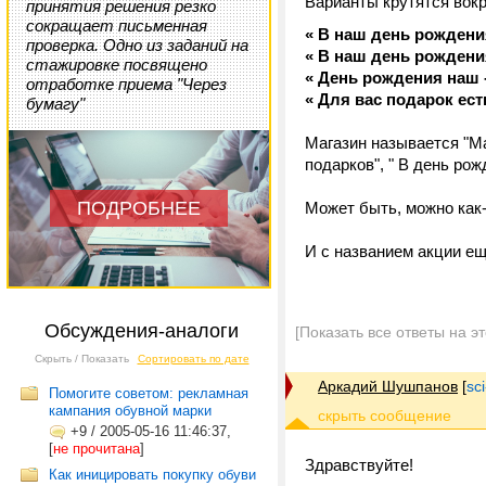
Варианты крутятся вокр
принятия решения резко
сокращает письменная
« В наш день рожден
проверка. Одно из заданий на
« В наш день рождени
стажировке посвящено
« День рождения наш 
отработке приема "Через
« Для вас подарок есть
бумагу"
Магазин называется "Ма
подарков", " В день рож
ПОДРОБНЕЕ
Может быть, можно как-
И с названием акции ещ
Обсуждения-аналоги
[Показать все ответы на э
Скрыть / Показать
Сортировать по дате
Аркадий Шушпанов
[
sc
Помогите советом: рекламная
кампания обувной марки
+9
/
2005-05-16 11:46:37,
[
не прочитана
]
Здравствуйте!
Как иницировать покупку обуви