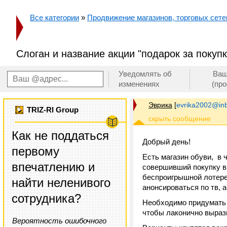
Все категории
»
Продвижение магазинов, торговых сетей
Слоган и название акции "подарок за покуп
Уведомлять об
Ваш
изменениях
(пр
Эврика
[
evrika2002@inb
TRIZ-RI Group
Как не поддаться
Добрый день!
первому
Есть магазин обуви, в 
впечатлению и
совершивший покупку в 
беспроигрышной лотерее
найти неленивого
анонсироваться по тв, 
сотрудника?
Необходимо придумать я
чтобы лаконично вырази
Вероятность ошибочного