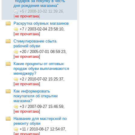
"подарок за покупку в честь
дня рождения магазина"
+5
/
2008-10-02 11:39:26,
[
не прочитана
]
Раскрутка обувных магазинов
+7
/
2003-02-04 23:58:10,
[
не прочитана
]
Стимулирование сбыта
рабочей обуви
+20
/
2005-07-01 08:59:23,
[
не прочитана
]
Какие проценты от оптовых
продаж обуви выплачиваются
менеджеру?
+2
/
2010-07-02 15:25:37,
[
не прочитана
]
Как информировать
покупателя об открытии
магазина?
+3
/
2007-09-27 15:46:59,
[
не прочитана
]
Название для мастерской по
ремонту обуви
+11
/
2010-08-17 12:54:07,
[
не прочитана
]