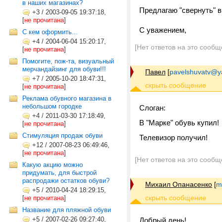
в наших магазинах?
Предлагаю "свернуть" вм
+3
/
2003-09-05 19:37:18,
[
не прочитана
]
С уважением,
С кем оформить...
+4
/
2004-06-04 15:20:17,
[Нет ответов на это сообщ
[
не прочитана
]
Помогите, пож-та, визуальный
мерчандайзинг для обуви!!!
Павел
[
pavelshuvatv@y
+7
/
2005-10-20 18:47:31,
[
не прочитана
]
Реклама обувного магазина в
небольшом городке
Слоган:
+4
/
2011-03-30 17:18:49,
В "Марке" обувь купил!
[
не прочитана
]
Стимуляция продаж обуви
Телевизор получил!
+12
/
2007-08-23 06:49:46,
[
не прочитана
]
[Нет ответов на это сообщ
Какую акцию можно
придумать, для быстрой
распродажи остатков обуви?
Михаил Опанасенко
[
m
+5
/
2010-04-24 18:29:15,
[
не прочитана
]
Название для пляжной обуви
+5
/
2007-02-26 09:27:40,
Добрый день!