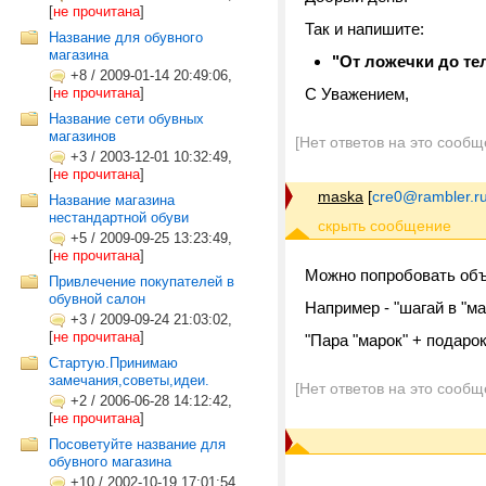
[
не прочитана
]
Так и напишите:
Название для обувного
магазина
"От ложечки до те
+8
/
2009-01-14 20:49:06,
[
не прочитана
]
С Уважением,
Название сети обувных
магазинов
[Нет ответов на это сообщ
+3
/
2003-12-01 10:32:49,
[
не прочитана
]
maska
[
cre0@rambler.r
Название магазина
нестандартной обуви
+5
/
2009-09-25 13:23:49,
[
не прочитана
]
Можно попробовать объи
Привлечение покупателей в
обувной салон
Например - "шагай в "мар
+3
/
2009-09-24 21:03:02,
[
не прочитана
]
"Пара "марок" + подарок"
Стартую.Принимаю
замечания,советы,идеи.
[Нет ответов на это сообщ
+2
/
2006-06-28 14:12:42,
[
не прочитана
]
Посоветуйте название для
обувного магазина
+10
/
2002-10-19 17:01:54,