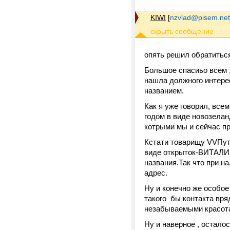
KIWI
[
nzvlad@pisem.net
опять решил обратитьс
Большое спасиьо всем ,
нашла должного интерес
названием.
Как я уже говорил, все
годом в виде новозелан
котрыми мы и сейчас п
Кстати товарищу VVПути
виде открыток-ВИТАЛИЯ
названия.Так что при н
адрес.
Ну и конечно же особое
такого бы контакта вря
незабываемыми красота
Ну и наверное , остало