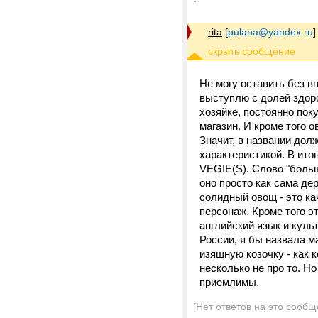
rita
[
pulana@yandex.ru
]
Не могу оставить без в
выступлю с долей здоро
хозяйке, постоянно по
магазин. И кроме того 
Значит, в названии дол
характеристикой. В ито
VEGIE(S). Слово "больш
оно просто как сама де
солидный овощ - это ка
персонаж. Кроме того э
английский язык и куль
России, я бы назвала м
изящную козочку - как 
несколько не про то. Н
приемлимы.
[Нет ответов на это сообщ