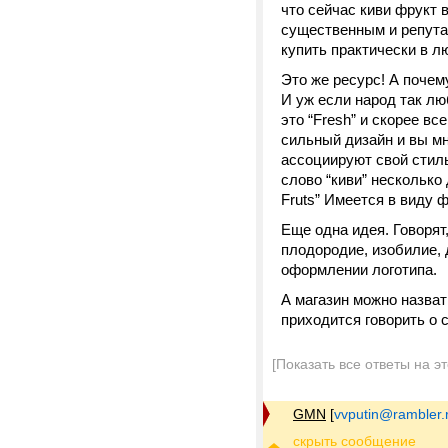
что сейчас киви фрукт 
существенным и репута
купить практически в л
Это же ресурс! А почем
И уж если народ так люб
это “Fresh” и скорее вс
сильный дизайн и вы мне
ассоциируют свой стиль
слово “киви” несколько 
Fruts” Имеется в виду
Еще одна идея. Говорят
плодородие, изобилие, 
оформлении логотипа.
А магазин можно назват
приходится говорить о 
[Показать все ответы на э
GMN
[
vvputin@rambler.