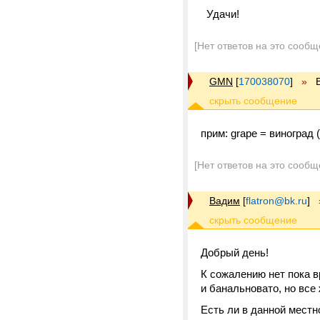
Удачи!
[Нет ответов на это сообщ
GMN
[
170038070
]
»
прим: grape = виноград
[Нет ответов на это сообщ
Вадим
[
flatron@bk.ru
]
Добрый день!
К сожалению нет пока в
и банальновато, но все 
Есть ли в данной мес