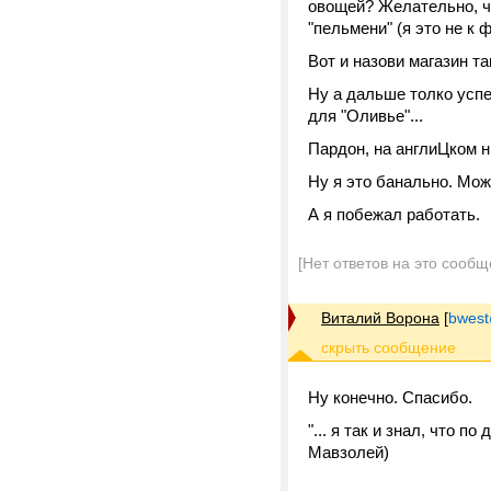
овощей? Желательно, чт
"пельмени" (я это не к 
Вот и назови магазин та
Ну а дальше толко успе
для "Оливье"...
Пардон, на англиЦком н
Ну я это банально. Мож
А я побежал работать.
[Нет ответов на это сообщ
Виталий Ворона
[
bwest
Ну конечно. Спасибо.
"... я так и знал, что п
Мавзолей)