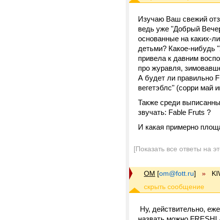
Изучаю Ваш свежий отзы
ведь уже "Добрый Вечер
основанные на каких-ли
детьми? Какое-нибудь "
привела к давним воспом
про журавля, зимовавшег
А будет ли правильно Fr
вегетэблс" (сорри май и
Также среди выписанных
звучать: Fable Fruts ?
И какая примерно площа
[Показать все ответы на э
OM
[
om@fott.ru
]
»
KI
Ну, действительно, еже
назвать можно FRESHLA