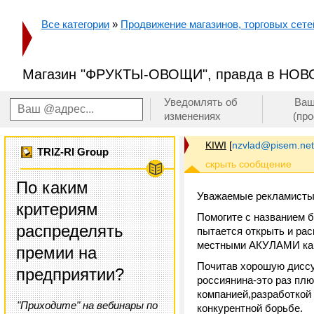
Все категории
»
Продвижение магазинов, торговых сетей
Магазин "ФРУКТЫ-ОВОЩИ", правда в НО
Уведомлять об
Ваш
изменениях
(пр
KIWI
[
nzvlad@pisem.net
TRIZ-RI Group
По каким
Уважаемые рекламисты
критериям
Помогите с названием 
распределять
пытается открыть и рас
местными АКУЛАМИ ка
премии на
Почитав хорошую диссу
предприятии?
россиянина-это раз плю
компанией,разработкой 
"Приходите" на вебинары по
конкурентной борьбе.