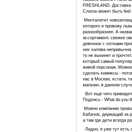
FRESHLAND. Доставка че
Слогон может быть feel fr
Менталитет новозеландц
которого я провожу льв
разнообразнее. А назва
ассортимент, свежее о
девчонок с лотками про
них халява непривычна 
то не выкинет и прочте
который самый популярн
живой персонаж. Можно
сделать комиксы - пото
нас в Москве, кстати, т
магазин, в данном случа
Вот еще чего привидело
Подпись - What do you th
Можно компанию прово
Кабачок, держащий за р
а там где дети всегда ро
Ладно, я уже тут есть з