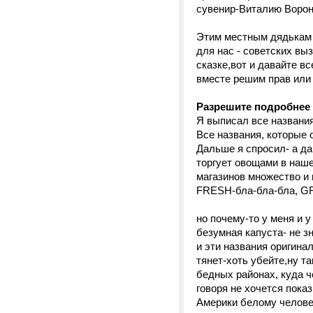
сувенир-Виталию Вороне
Этим местным дядькам я
для нас - советских вы
сказке,вот и давайте вс
вместе решим прав или 
Разрешите подробнее 
Я выписал все названия
Все названия, которые 
Дальше я спросил- а д
торгует овощами в наше
магазинов множество и 
FRESH-бла-бла-бла, GR
но почему-то у меня и 
безумная капуста- не 
и эти названия оригинал
тянет-хоть убейте,ну т
бедных районах, куда ч
говоря не хочется пока
Америки белому человек