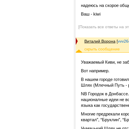
надеюсь на скорое обще
Ваш - kiwi
[Показать все ответы на э
Виталий Ворона
[
vvv26
Уважаемый Киви, не заб
Вот например.
В нашем городе готовил
Шлях (Млечный Путь - р
NB Городок в Донбассе.
националные идеи не во
языка как государствен
Многие предрекали коро
квартал”, “Бруклин”, “Бр
Чумацький Шлях не отс