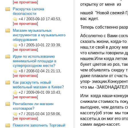
[
не прочитана
]
открытку от меня из
Раскрутка салона
нашей "Новой свежей Г
безопасности
вас ждет.
+4
/
2003-09-10 17:40:53,
[
не прочитана
]
Теперь собственно раз
Магазин музыкальных
инструментов и музыкального
Абсолютно с Вами согла
оборудования
сказать жизни, когда-т
+3
/
2005-10-01 22:33:39,
наш,т.е свой в доску ма
[
не прочитана
]
что клиенты говорили др
Идеи по использованию
нашем.Или когда летом 
минимальной площади в
букет цветов из роз, т
суперпроходном месте?
чем объявлять скидку т
+8
/
2008-02-04 21:21:13,
даже плакали от счасть
[
не прочитана
]
упор- эмоции.Конкурент
Как раскрутить новый
что мы -ЗАКОНАДАТЕЛИ
мебельный магазин в Киеве?
+2
/
2009-09-01 09:10:43,
Или когда наши-конкуре
[
не прочитана
]
снижали стоимость поку
Рентабелен ли магазин
выгоднее, чем делать с
хозтоваров?
кассету(об этом мы то
+7
/
2015-02-04 10:58:06,
кассеты,а он мог его о
[
не прочитана
]
самих аидио-кассет.
Помогите заполнить Торговый