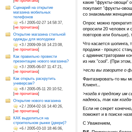
[
не прочитана
]
какие "фрукты-овощи" он
Сценарий на открытие
покупают "фрукты-овощи"
магазина мобильных
со знакомыми женщинам
телефонов
+5
/
2005-02-27 14:58:37,
Опрос можно прекратить
[
не прочитана
]
опросили 20 человек и 
Открытие магазина стильной
повторов или больше), 
одежды для молодежи
Что касается шопинга, 
+3
/
2009-09-16 14:23:08,
продажи - процесс стан
[
не прочитана
]
с администраторами кон
Как правильно провести
из них "cool". (При э
презентацию нового магазина?
+3
/
2005-06-07 11:47:21,
>если вы говорите о ф
[
не прочитана
]
Как открыть раскрутить
Фантазировать-то мы мо
универсам?
Клиент...
+8
/
2005-05-11 20:10:52,
>когда я предложу им 
[
не прочитана
]
надеюсь, так как когда
Открытие нового магазина
+2
/
2004-02-16 14:40:26,
Если не секрет конечно
[
не прочитана
]
поможет и в поиске наз
КАК выделиться на
строительном рынке (двери)?
С Уважением,
+6
/
2005-03-10 18:46:06,
P.S.
Примечание: более 