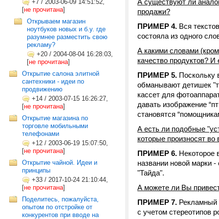
А существуют ли аналог
+7
/
2003-06-09 14:51:52,
[
не прочитана
]
продажи?
Открываем магазин
ПРИМЕР 4.
Вся тексто
ноутбуков новых и б.у. где
состояла из одного сло
разумнее разместить свою
рекламу?
А какими словами (кроме
+20
/
2004-08-04 16:28:03,
качество продуктов? И 
[
не прочитана
]
Открытие салона элитной
ПРИМЕР 5.
Поскольку 
сантехники - идеи по
обманывают детишек "ти
продвижению
кассет для фотоаппарат
+14
/
2003-07-15 16:26:27,
давать изображение “пт
[
не прочитана
]
становятся “помощникам
Открытие магазина по
торговле мобильными
А есть ли подобные "у
телефонами
которые произносят во 
+12
/
2003-06-19 15:07:50,
[
не прочитана
]
ПРИМЕР 6.
Некоторое 
Открытие чайной. Идеи и
названии новой марки -
принципы
"Тайда".
+33
/
2017-10-24 21:10:44,
А можете ли Вы привес
[
не прочитана
]
Поделитесь, пожалуйста,
ПРИМЕР 7.
Рекламный 
опытом по отстройке от
с учетом стереотипов р
конкурентов при вводе на