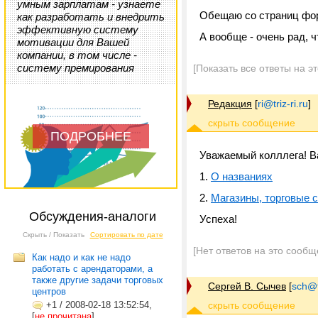
умным зарплатам - узнаете
Обещаю со страниц фор
как разработать и внедрить
эффективную систему
А вообще - очень рад, 
мотивации для Вашей
компании, в том числе -
систему премирования
[Показать все ответы на э
Редакция
[
ri@triz-ri.ru
]
ПОДРОБНЕЕ
Уважаемый колллега! В
1.
О названиях
2.
Магазины, торговые се
Обсуждения-аналоги
Успеха!
Скрыть / Показать
Сортировать по дате
[Нет ответов на это сообщ
Как надо и как не надо
работать с арендаторами, а
также другие задачи торговых
Сергей В. Сычев
[
sch@tr
центров
+1
/
2008-02-18 13:52:54,
[
не прочитана
]