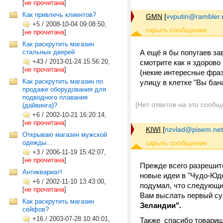
[
не прочитана
]
Как привлечь клиентов?
GMN
[
vvputin@rambler.
+5
/
2008-10-04 09:08:50,
[
не прочитана
]
Как раскрутить магазин
стальных дверей
А ещё я бы попугаев зав
+43
/
2013-01-24 15:56:20,
смотрите как я здорово 
[
не прочитана
]
(некие интересные фразо
Как раскрутить магазин по
улицу в клетке "Вы бана
продаже оборудования для
подводного плавания
[Нет ответов на это сообщ
(дайвинга)?
+6
/
2002-10-21 16:20:14,
[
не прочитана
]
KIWI
[
nzvlad@pisem.net
Открываю магазин мужской
одежды...
+3
/
2006-11-19 15:42:07,
[
не прочитана
]
Прежде всего разрешит
Антиквариат!
новые идеи в "Чудо-Юдо
+6
/
2002-11-10 13:43:00,
подумал, что следующий
[
не прочитана
]
Вам выслать первый су
Как раскрутить магазин
Зеландии".
сейфов?
+16
/
2003-07-28 10:40:01,
Также спасибо товарищ