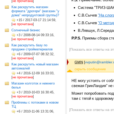
[
не прочитана
]
Как раскрутить магазин
Система "ТРИЗ-ША
формата "дрогери" (магазин "у
С.В.Сычев
"На слог
дома" непродуктовой группы)?
+15
/
2017-03-17 21:14:59,
С.В.Сычев
"О метод
[
не прочитана
]
Солнечный бизнес
В.Лявшук, Л.Серед
+3
/
2008-08-14 09:33:16,
P.P.S.
Приемы сбора сте
[
не прочитана
]
Как раскрутить базу по
продаже стройматериалов
[Показать все ответы на э
+6
/
2009-07-07 08:32:32,
[
не прочитана
]
GMN
[
vvputin@rambler.
Как раскрутить новый магазин
автоэмалей
+4
/
2016-12-09 16:33:03,
[
не прочитана
]
НЕ могу устоять от соб
Магазин колготок и нижнего
свежая ГринЛандия" не 
белья
+3
/
2010-10-03 16:30:45,
Может попробовать подк
[
не прочитана
]
там с тягой к здоровому
Проблемы с потоками в новом
ТЦ
[Показать все ответы на э
+6
/
2010-11-06 13:31:06,