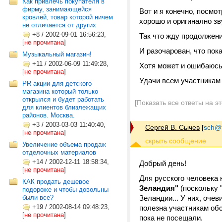
Как привлечь покупателя в
фирму, занимающейся
Вот и я конечно, посмот
кровлей, товар которой ничем
хорошо и оригинално зв
не отличается от других
+8
/
2002-09-01 16:56:23,
Так что жду продолжен
[
не прочитана
]
И разочарован, что пок
Музыкальный магазин!
+11
/
2002-06-09 11:49:28,
Хотя может и ошибаюсь
[
не прочитана
]
Удачи всем участникам ф
PR акции для детского
магазина который только
открылся и будет работать
[Показать все ответы на э
для клиентов близлежащих
районов. Москва.
+3
/
2003-03-03 11:40:40,
Сергей В. Сычев
[
sch@tr
[
не прочитана
]
Увеличение объема продаж
отделочных материалов
+14
/
2002-12-11 18:58:34,
Добрый день!
[
не прочитана
]
Для русского человека 
КАК продать дешевое
Зеландия"
(поскольку "
подороже и чтобы довольны
были все?
Зеландии... У них, оч
+19
/
2002-08-14 09:48:23,
полезна участникам обс
[
не прочитана
]
пока не посещали.