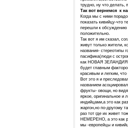
трудно, ну что делать, 
Так вот вернемся к н
Когда мы с ними порад
показать кивийцу-что т
перешли к обсуждению 
положительно.
Так вот я им сказал, со
живут только жители, к
названия- стереотипы г
пасифика(люди с остров
как НОВАЯ ЗЕЛАНДИЯ - с
будет главным факторо
красивым и легким, что
Вот это я и преследова
названием асоциировал
фрукты- овощи, но видя
яркое, оригинальное и 
индийцами,а это как ра
жаргон,но по-другому т
раз тот где их живет то
НЕМЕРЕНО, а это как р
мы -европейцы и кивийц