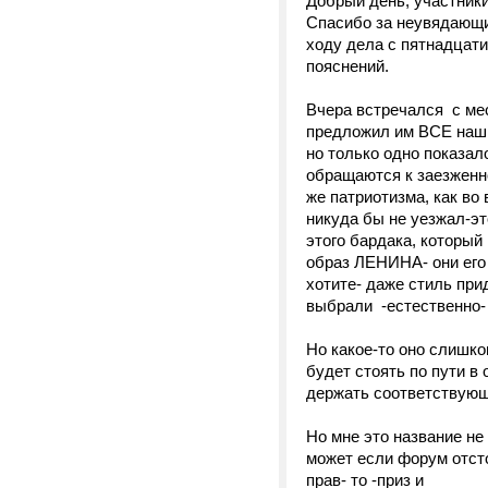
Добрый день, участник
Спасибо за неувядающий
ходу дела с пятнадцати 
пояснений.
Вчера встречался с ме
предложил им ВСЕ наши
но только одно показал
обращаются к заезженно
же патриотизма, как во
никуда бы не уезжал-э
этого бардака, который
образ ЛЕНИНА- они его 
хотите- даже стиль при
выбрали -естественно- "
Но какое-то оно слишко
будет стоять по пути в
держать соответствующ
Но мне это название не
может если форум отсто
прав- то -приз и