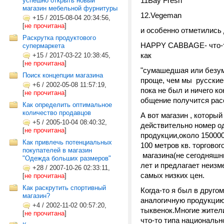
11Bay Fresh
успешно открыть новый
магазин мебельной фурнитуры
12.Vegeman
+15
/
2015-08-04 20:34:56,
[
не прочитана
]
и особенно отметились 
Раскрутка продуктового
HAPPY CABBAGE- что-то 
супермаркета
как
+15
/
2017-03-22 10:38:45,
[
не прочитана
]
"cумашедшая или безумн
Поиск концепции магазина
проще, чем мы русские-
+6
/
2002-05-08 11:57:19,
пока не был и ничего ко
[
не прочитана
]
общение получится рас
Как определить оптимальное
количество продавцов
А вот магазин , который
+5
/
2005-10-04 08:40:32,
действительно номер од
[
не прочитана
]
продукции,около 15000
Как привлечь потенциальных
100 метров кв. торговог
покупателей в магазин
магазина(не сегодняшни
"Одежда больших размеров"
лет и предлагает неизм
+28
/
2007-10-26 02:33:11,
самых низких цен.
[
не прочитана
]
Как раскрутить спортивный
Когда-то я был в друго
магазин?
аналогичную продукцию
+4
/
2002-11-02 00:57:20,
тыквенок.Многие жители
[
не прочитана
]
что-то типа национально