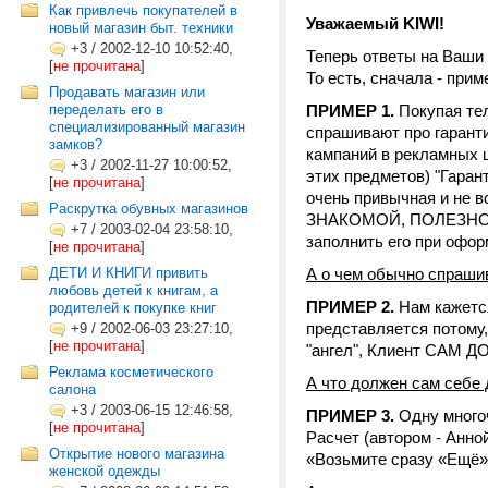
Как привлечь покупателей в
Уважаемый KIWI!
новый магазин быт. техники
+3
/
2002-12-10 10:52:40,
Теперь ответы на Ваши
[
не прочитана
]
То есть, сначала - прим
Продавать магазин или
переделать его в
ПРИМЕР 1.
Покупая тел
специализированный магазин
спрашивают про гаранти
замков?
кампаний в рекламных 
+3
/
2002-11-27 10:00:52,
этих предметов) "Гаран
[
не прочитана
]
очень привычная и не в
Раскрутка обувных магазинов
ЗНАКОМОЙ, ПОЛЕЗНОЙ н
+7
/
2003-02-04 23:58:10,
заполнить его при офор
[
не прочитана
]
ДЕТИ И КНИГИ привить
А о чем обычно спраши
любовь детей к книгам, а
ПРИМЕР 2.
Нам кажется
родителей к покупке книг
представляется потому,
+9
/
2002-06-03 23:27:10,
[
не прочитана
]
"ангел", Клиент САМ 
Реклама косметического
А что должен сам себе
салона
+3
/
2003-06-15 12:46:58,
ПРИМЕР 3.
Одну много
[
не прочитана
]
Расчет (автором - Анно
Открытие нового магазина
«Возьмите сразу «Ещё» 
женской одежды