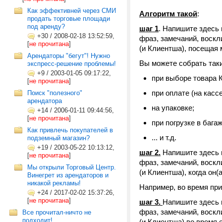
Как эффективней через СМИ
Алгоритм такой
:
продать торговые площади
под аренду?
шаг 1
. Напишите здесь
+30
/
2008-02-18 13:52:59,
фраз, замечаний, воскл
[
не прочитана
]
(и Клиентша), посещая 
Арендаторы "бегут"! Нужно
Вы можете собрать таки
экспресс-решение проблемы!
+9
/
2003-01-05 09:17:22,
при выборе товара 
[
не прочитана
]
при оплате (на кассе
Поиск "полезного"
арендатора
на упаковке;
+14
/
2006-01-11 09:44:56,
[
не прочитана
]
при погрузке в бага
Как привлечь покупателей в
... и т.д.
подземный магазин?
+19
/
2003-05-22 10:13:12,
шаг 2.
Напишите здесь 
[
не прочитана
]
фраз, замечаний, воскл
Мы открыли Торговый Центр.
(и Клиентша), когда он
Винегрет из арендаторов и
никакой рекламы!
Например, во время при
+24
/
2017-02-02 15:37:26,
[
не прочитана
]
шаг 3.
Напишите здесь 
фраз, замечаний, воскл
Все прочитал-ничто не
подходит!
(и Клиентша) во время 