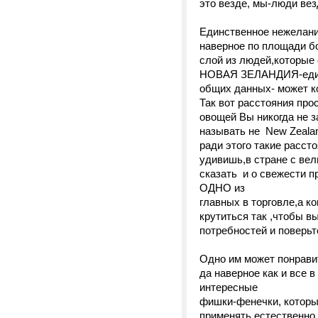
это везде, мы-люди вез
Единственное нежелани
наверное по площади б
слой из людей,которые 
НОВАЯ ЗЕЛАНДИЯ-единст
общих данных- может ко
Так вот расстояния про
овощей Вы никогда не з
называть не New Zealan
ради этого такие расст
удивишь,в стране с вел
сказать и о свежести п
ОДНО из
главных в торговле,а к
крутиться так ,чтобы 
потребностей и поверьте
Одно им может понравит
да наверное как и все 
интересные
фишки-фенечки, которые
применять,естественно