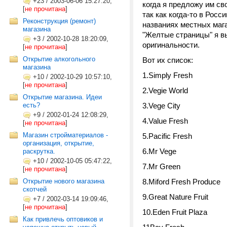
+23
/
2003-06-06 15:27:20,
когда я предложу им св
[
не прочитана
]
так как когда-то в Рос
Реконструкция (ремонт)
названиях местных мага
магазина
"Желтые страницы" я в
+3
/
2002-10-28 18:20:09,
оригинальности.
[
не прочитана
]
Открытие алкогольного
Вот их список:
магазина
1.Simply Fresh
+10
/
2002-10-29 10:57:10,
[
не прочитана
]
2.Vegie World
Открытие магазина. Идеи
есть?
3.Vege City
+9
/
2002-01-24 12:08:29,
4.Value Fresh
[
не прочитана
]
Магазин стройматериалов -
5.Pacific Fresh
организация, открытие,
6.Mr Vege
раскрутка.
+10
/
2002-10-05 05:47:22,
7.Mr Green
[
не прочитана
]
Открытие нового магазина
8.Miford Fresh Produce
скотчей
9.Great Nature Fruit
+7
/
2002-03-14 19:09:46,
[
не прочитана
]
10.Eden Fruit Plaza
Как привлечь оптовиков и