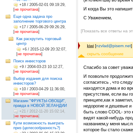
+18
/
2005-02-01 09:19:29,
И когда Вы это напиши
[
не прочитана
]
Еще одна задача про
С Уважением,
заполнение торгового центра
+17
/
2005-06-29 09:26:29,
[Показать все ответы на э
[
не прочитана
]
Как раскрутить торговый
центр
kiwi
[
nzvlad@pisem.net
]
+6
/
2015-12-09 20:32:07,
[
не прочитана
]
Поиск инвесторов
+9
/
2004-03-23 10:12:27,
Спасибо за совет уваж
[
не прочитана
]
И позвольте продолжит
Выбор издания для поиска
согласитесь , что след
инвесторов?
находятся дома и во вр
+10
/
2003-04-29 11:36:00,
[
не прочитана
]
присутствии, если вы г
принципе,как я заметил
Магазин "ФРУКТЫ-ОВОЩИ",
правда в НОВОЙ ЗЕЛАНДИИ
недорогие и дешевые и 
+21
/
2012-11-20 15:02:14,
быть слово COOL- это к
[
не прочитана
]
видят какой-нибудь про
Купи возможность выиграть
названием,у меня мысль
приз (целесообразность?)
которое бы стало скаже