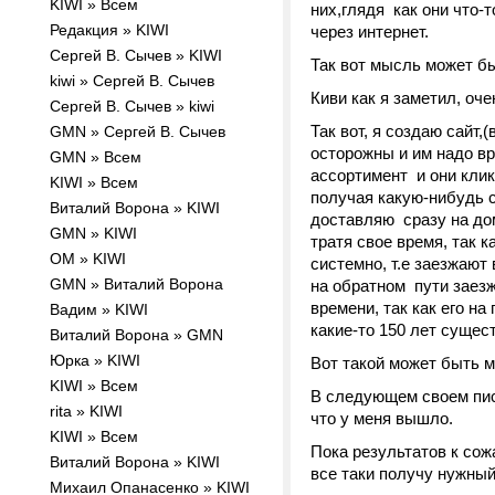
KIWI » Всем
них,глядя как они что-
Редакция » KIWI
через интернет.
Сергей В. Сычев » KIWI
Так вот мысль может бы
kiwi » Сергей В. Сычев
Киви как я заметил, оче
Сергей В. Сычев » kiwi
Так вот, я создаю сайт,
GMN » Сергей В. Сычев
осторожны и им надо вр
GMN » Всем
ассортимент и они клик
KIWI » Всем
получая какую-нибудь с
Виталий Ворона » KIWI
доставляю сразу на дом
GMN » KIWI
тратя свое время, так 
OM » KIWI
системно, т.е заезжают 
GMN » Виталий Ворона
на обратном пути заезж
времени, так как его на
Вадим » KIWI
какие-то 150 лет сущест
Виталий Ворона » GMN
Юрка » KIWI
Вот такой может быть м
KIWI » Всем
В следующем своем пис
rita » KIWI
что у меня вышло.
KIWI » Всем
Пока результатов к сож
Виталий Ворона » KIWI
все таки получу нужный
Михаил Опанасенко » KIWI