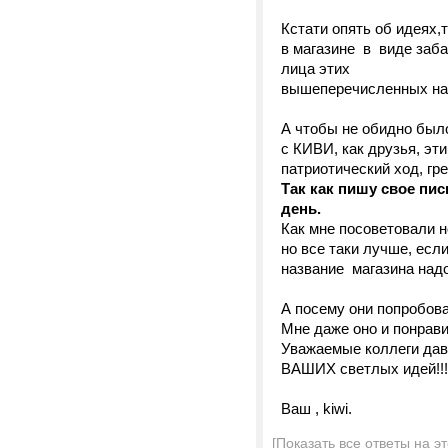
Кстати опять об идеях,
в магазине в виде заб
лица этих
вышеперечисленных на
А чтобы не обидно было
с КИВИ, как друзья, э
патриотический ход, гре
Так как пишу свое пи
день.
Как мне посоветовали н
но все таки лучше, есл
название магазина над
А посему они попробова
Мне даже оно и понрави
Уважаемые коллеги дав
ВАШИХ светлых идей!!!!!
Ваш , kiwi.
[Показать все ответы на э