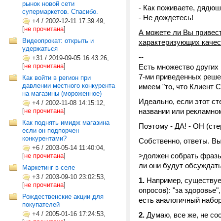
рынок новой сети
- Как поживаете, дядю
супермаркетов. Спасибо.
- Не дождетесь!
+4
/
2002-12-11 17:39:49,
[
не прочитана
]
А можете ли Вы привес
Видеопрокат: открыть и
характеризующих качес
удержаться
--
+31
/
2019-09-05 16:43:26,
[
не прочитана
]
Есть множество других
7-ми приведенных решен
Как войти в регион при
давлении местного конкурента
имеем "то, что Клиент 
на магазины (мороженное)
Идеально, если этот ст
+4
/
2002-11-08 14:15:12,
[
не прочитана
]
названии или рекламном
Как поднять имидж магазина
Поэтому - ДА! - ОН (с
если он подпорчен
конкурентами?
Собственно, ответы. В
+6
/
2003-05-14 11:40:04,
>должен собрать фразы 
[
не прочитана
]
ли они будут обсуждать
Маркетинг в селе
+3
/
2003-09-10 23:02:53,
1.
Например, существует
[
не прочитана
]
опросов): "за здоровье",
Рождественские акции для
есть аналогичный набор
покупателей
+4
/
2005-01-16 17:24:53,
2.
Думаю, все же, не со