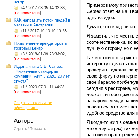
центр
Примеров могу привести
+4
/
2017-03-05 14:03:36,
Сергей ответ на Ваш во
[
не прочитана
]
одну из идей.
КАК направить поток людей в
магазин в Австралии
Думаю, что вряд ли кт
+11
/
2017-10-10 10:19:23,
Я заметил, что местные
[
не прочитана
]
соотечественники, во в
Привлечение арендаторов в
лучшую сторону, но я н
торговый центр
+3
/
2018-01-09 23:34:02,
Так вот они проверяют 
[
не прочитана
]
интернету сделать плат
Издана книга С.В. Сычева
проверить, сделав запр
"Фирменные стандарты
свою фирму по интерне
компании "ANY". 2020. 20 лет
спустя"
свое барахло прибегнув
+1
/
2020-07-01 11:44:28,
сегодня в ресторане, м
[
не прочитана
]
доехать и тебе даже п
на пароме между нашими
Создать аналогичное
опасаться, что мест не
обсуждение...
удобное средство для 
Авторы
Я когда-то жил в семье 
это в другой раз) так в
Скрыть / Показать
на совй возраст регкля