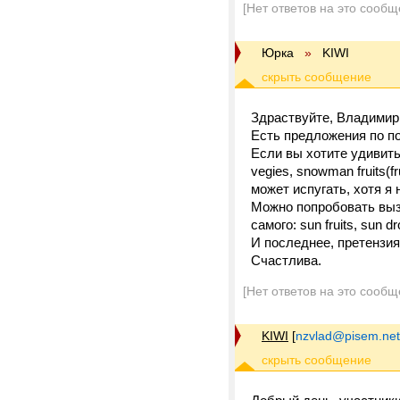
[Нет ответов на это сообщ
Юрка
»
KIWI
Здраствуйте, Владимир
Есть предложения по п
Если вы хотите удивить
vegies, snowman fruits(f
может испугать, хотя я 
Можно попробовать вызв
самого: sun fruits, sun 
И последнее, претензия 
Счастлива.
[Нет ответов на это сообщ
KIWI
[
nzvlad@pisem.net