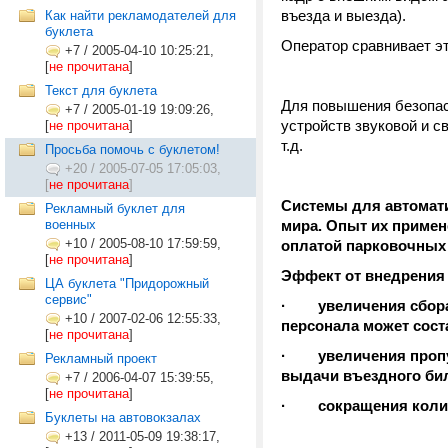
въезда и выезда).
Как найти рекламодателей для
буклета
Оператор сравнивает эт
+7
/
2005-04-10 10:25:21,
[
не прочитана
]
Текст для буклета
Для повышения безопас
+7
/
2005-01-19 19:09:26,
устройств звуковой и с
[
не прочитана
]
т.д.
Просьба помочь с буклетом!
+20
/
2005-07-05 17:05:03,
[
не прочитана
]
Системы для автомати
Рекламный буклет для
военных
мира. Опыт их примен
+10
/
2005-08-10 17:59:59,
оплатой парковочных 
[
не прочитана
]
Эффект от внедрения
ЦА буклета "Придорожный
сервис"
·
увеличения сбор
+10
/
2007-02-06 12:55:33,
персонала может сост
[
не прочитана
]
·
увеличения проп
Рекламный проект
выдачи въездного бил
+7
/
2006-04-07 15:39:55,
[
не прочитана
]
·
сокращения коли
Буклеты на автовокзалах
+13
/
2011-05-09 19:38:17,