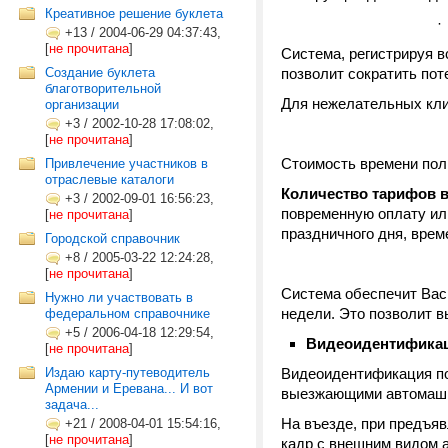
Креативное решение буклета
+13
/
2004-06-29 04:37:43,
[
не прочитана
]
Система, регистрируя в
Создание буклета
позволит сократить пот
благотворительной
Для нежелательных кли
организации
+3
/
2002-10-28 17:08:02,
[
не прочитана
]
Стоимость времени пол
Привлечение участников в
отраслевые каталоги
Количество тарифов в
+3
/
2002-09-01 16:56:23,
повременную оплату или
[
не прочитана
]
праздничного дня, време
Городской справочник
+8
/
2005-03-22 12:24:28,
[
не прочитана
]
Система обеспечит Вас 
Нужно ли участвовать в
недели. Это позволит в
федеральном справочнике
+5
/
2006-04-18 12:29:54,
Видеоидентифика
[
не прочитана
]
Издаю карту-путеводитель
Видеоидентификация поз
Армении и Еревана... И вот
выезжающими автомаш
задача...
На въезде, при предъя
+21
/
2008-04-01 15:54:16,
[
не прочитана
]
кадр с внешним видом 