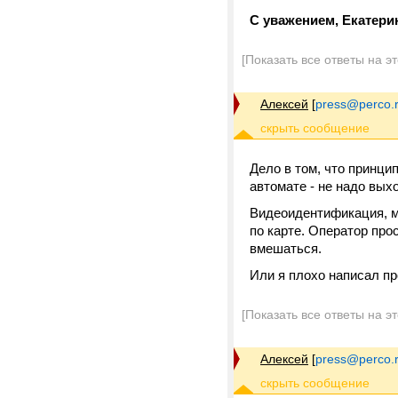
С уважением, Екатери
[Показать все ответы на э
Алексей
[
press@perco.
Дело в том, что принци
автомате - не надо выхо
Видеоидентификация, м
по карте. Оператор про
вмешаться.
Или я плохо написал пр
[Показать все ответы на э
Алексей
[
press@perco.