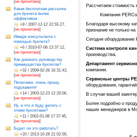
[
не прочитана
]
Рассчитаем стоимость 
Какая бесплатная рассылка
для буклета более
Компания PERCo р
эффективна
Благодаря высокому ка
+9
/
2007-12-12 22:55:27,
[
не прочитана
]
признание не только на
Имидж консультанта с
Сегодня оборудование 
помощью буклета?
+6
/
2010-07-06 13:37:12,
Система контроля ка
[
не прочитана
]
производства.
Как доказать руководству
Департамент сервисн
преимущества буклетов?
компании.
+32
/
2009-02-26 16:31:43,
[
не прочитана
]
Сервисные центры P
Печатники, очень прошу,
оборудования, гарантий
подскажите!
+14
/
2003-12-23 12:20:06,
В случае вашей заинт
[
не прочитана
]
Более подробно о прод
Ну, и что я буду делать с
наших менеджеров в Мо
этими буклетами?
+11
/
2002-01-08 17:37:45,
[
не прочитана
]
Будет ли это работать?
+20
/
2013-10-28 21:02:00,
E-m