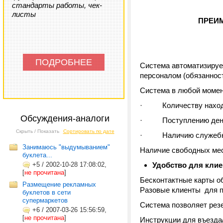
стандарты работы, чек-
листы
ПРЕИ
ПОДРОБНЕЕ
Система автоматизирует
персоналом (обязаннос
Система в любой момен
· Количеству находя
Обсуждения-аналоги
· Поступлению дене
Скрыть / Показать
Сортировать по дате
· Наличию служебного
Занимаюсь "выдумыванием"
Наличие свободных мес
буклета...
+5
/
2002-10-28 17:08:02,
Удобство для клие
[
не прочитана
]
Бесконтактные карты о
Размещение рекламных
Разовые клиенты для п
буклетов в сети
супермаркетов
Система позволяет рез
+6
/
2007-03-26 15:56:59,
[
не прочитана
]
Инструкции для въезда/