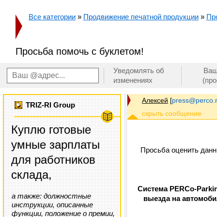
Все категории
»
Продвижение печатной продукции
»
Про
Просьба помочь с буклетом!
Уведомлять об
Ваш
изменениях
(пр
Алексей
[
press@perco.
TRIZ-RI Group
Куплю готовые
умные зарплаты
Просьба оценить данны
для работников
склада,
Cистема PERCo-Parkin
а также: должностные
выезда на автомоби
инструкции, описанные
функции, положение о премии,