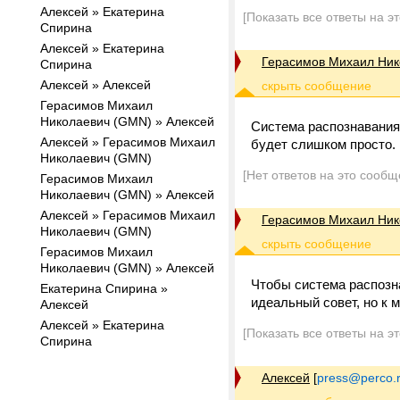
Алексей » Екатерина
[Показать все ответы на э
Спирина
Алексей » Екатерина
Герасимов Михаил Ник
Спирина
Алексей » Алексей
Герасимов Михаил
Николаевич (GMN) » Алексей
Система распознавания 
Алексей » Герасимов Михаил
будет слишком просто.
Николаевич (GMN)
[Нет ответов на это сообщ
Герасимов Михаил
Николаевич (GMN) » Алексей
Алексей » Герасимов Михаил
Герасимов Михаил Ник
Николаевич (GMN)
Герасимов Михаил
Николаевич (GMN) » Алексей
Чтобы система распозна
Екатерина Спирина »
идеальный совет, но к м
Алексей
Алексей » Екатерина
[Показать все ответы на э
Спирина
Алексей
[
press@perco.