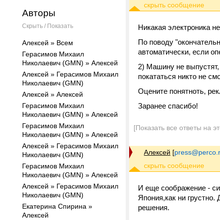
Авторы
Скрыть / Показать
Никакая электроника не
По поводу "окончательн
Алексей » Всем
автоматически, если оп
Герасимов Михаил
Николаевич (GMN) » Алексей
2) Машину не выпустят, 
Алексей » Герасимов Михаил
покататься никто не смо
Николаевич (GMN)
Оцените понятноть, рек
Алексей » Алексей
Герасимов Михаил
Заранее спасибо!
Николаевич (GMN) » Алексей
Герасимов Михаил
[Показать все ответы на э
Николаевич (GMN) » Алексей
Алексей » Герасимов Михаил
Алексей
[
press@perco.
Николаевич (GMN)
Герасимов Михаил
Николаевич (GMN) » Алексей
Алексей » Герасимов Михаил
И еще соображение - си
Николаевич (GMN)
Япония,как ни грустно.
Екатерина Спирина »
решения.
Алексей