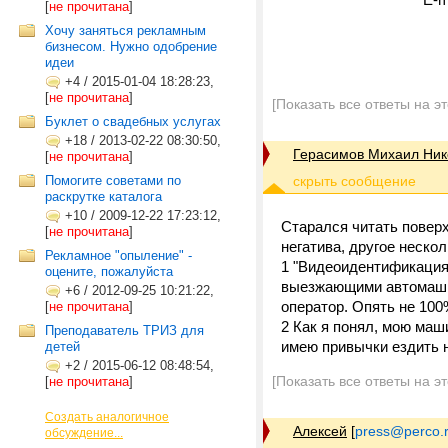
[
не прочитана
]
Хочу заняться рекламным
бизнесом. Нужно одобрение
идеи
+4
/
2015-01-04 18:28:23,
[
не прочитана
]
[Показать все ответы на э
Буклет о свадебных услугах
+18
/
2013-02-22 08:30:50,
Герасимов Михаил Ник
[
не прочитана
]
Помогите советами по
раскрутке каталога
+10
/
2009-12-22 17:23:12,
Старался читать поверх
[
не прочитана
]
негатива, другое неско
Рекламное "опыление" -
1 "Видеоидентификация 
оцените, пожалуйста
выезжающими автомашин
+6
/
2012-09-25 10:21:22,
оператор. Опять не 100
[
не прочитана
]
2 Как я понял, мою маш
Преподаватель ТРИЗ для
имею привычки ездить н
детей
+2
/
2015-06-12 08:48:54,
[Показать все ответы на э
[
не прочитана
]
Создать аналогичное
Алексей
[
press@perco.
обсуждение...