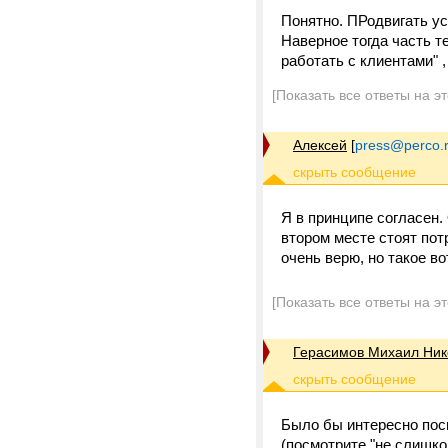
Понятно. ПРодвигать ус
Наверное тогда часть т
работать с клиентами" ,
[Показать все ответы на э
Алексей
[
press@perco.
Я в принципе согласен.
втором месте стоят пот
очень верю, но такое во
[Показать все ответы на э
Герасимов Михаил Ник
Было бы интересно посм
(посмотрите "не слишко