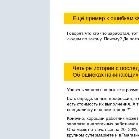
Ещё пример к ошибкам Ф
Говорят, что кто что заработал, то
людям по закону. Почему? Да потому
Четыре истории с после
Об ошибках начинающих
Уровень зарплат на рынке и размер
Есть определенные профессии, и е
есть стоимость их выполнения. А т
специалисту в нашем городе?"
Конечно, хороший работник может
зарплата аналогичных работников 
Она может отличаться на 20–30%, н
крупном супермаркете и в "магазин