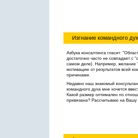
Изгнание командного ду
Азбука консалтинга гласит: "Облас
достаточно часто не совпадает с "
самом деле). Например, желание "п
мотивацию от результатов всей ком
причинами.
Недавно наш знакомый консультан
командного духа мне хочется ввес
Какой размер оптимален по отнош
привязана? Рассчитываю на Вашу п