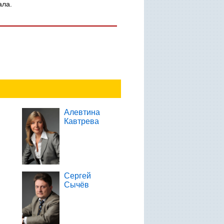
ала.
Алевтина
Кавтрева
Сергей
Сычёв