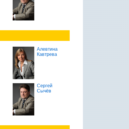
Алевтина
Кавтрева
Сергей
Сычёв