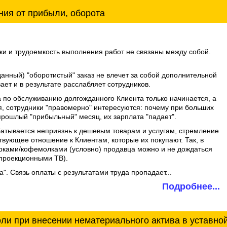
ния от прибыли, оборота
лки и трудоемкость выполнения работ не связаны между собой.
данный) "оборотистый" заказ не влечет за собой дополнительной
ает и в результате расслабляет сотрудников.
а по обслуживанию долгожданного Клиента только начинается, а
я, сотрудники "правомерно" интересуются: почему при больших
 прошлый "прибыльный" месяц, их зарплата "падает".
батывается неприязнь к дешевым товарам и услугам, стремление
ствующее отношение к Клиентам, которые их покупают. Так, в
арками/кофемолками (условно) продавца можно и не дождаться
с проекционными ТВ).
а". Связь оплаты с результатами труда пропадает...
Подробнее...
ли при внесении нематериального актива в уставно