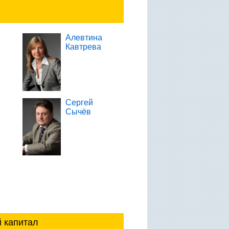
Алевтина
Кавтрева
Сергей
Сычёв
й капитал