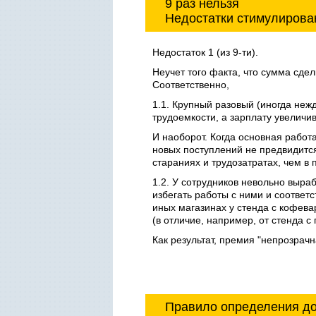
9 раз нельзя
Недостатки стимулирова
Недостаток 1 (из 9-ти).
Неучет того факта, что сумма сде
Соответственно,
1.1. Крупный разовый (иногда неж
трудоемкости, а зарплату увеличив
И наоборот. Когда основная работ
новых поступлений не предвидитс
стараниях и трудозатратах, чем в
1.2. У сотрудников невольно выра
избегать работы с ними и соответ
иных магазинах у стенда с кофев
(в отличие, например, от стенда 
Как результат, премия "непрозрачн
Правило определения до