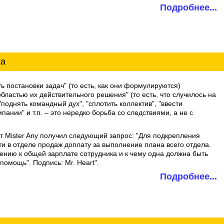
Подробнее...
ха
ть постановки задач" (то есть, как они формулируются)
областью их действительного решения" (то есть, что случилось на
однять командный дух", "сплотить коллектив", "ввести
пании" и т.п. – это нередко борьба со следствиями, а не с
т Mister Any получил следующий запрос: "Для подкрепления
ти в отделе продаж доплату за выполнение плана всего отдела.
ению к общей зарплате сотрудника и к чему одна должна быть
омощь". Подпись: Mr. Heart".
Подробнее...