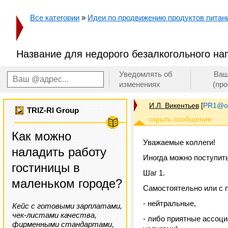
Все категории
»
Идеи по продвижению продуктов питания
Название для недорого безалкогольного на
Уведомлять об
Ваш
изменениях
(пр
И.Л. Викентьев
[
PR1@on
TRIZ-RI Group
Как можно
Уважаемые коллеги!
наладить работу
Иногда можно поступить
гостиницы в
Шаг 1.
маленьком городе?
Самостоятельно или с 
- нейтральные,
Кейс с готовыми зарплатами,
чек-листами качества,
- либо приятные ассоци
фирменными стандартами,