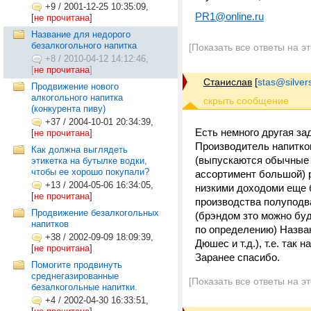
+9
/
2001-12-25 10:35:09,
PR1@online.ru
[
не прочитана
]
Название для недорого
безалкогольного напитка
[Показать все ответы на э
+8
/
2010-04-12 14:12:46,
[
не прочитана
]
Станислав
[
stas@silver
Продвижение нового
алкогольного напитка
(конкурента пиву)
+37
/
2004-10-01 20:34:39,
Есть немного другая за
[
не прочитана
]
Производитель напитко
Как должна выглядеть
(выпускаются обычные н
этикетка на бутылке водки,
чтобы ее хорошо покупали?
ассортимент большой) 
+13
/
2004-05-06 16:34:05,
низкими доходоми еще 
[
не прочитана
]
производства полуподва
Продвижение безалкогольных
(брэндом зто можно буд
напитков
по определению) Назван
+38
/
2002-09-09 18:09:39,
Дюшес и т.д.), т.е. так
[
не прочитана
]
Заранее спасибо.
Помогите продвинуть
среднегазированные
[Показать все ответы на э
безалкогольные напитки.
+4
/
2002-04-30 16:33:51,