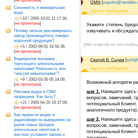
[
не прочитана
]
GMN
[
vvputin@rambler.
Сезонность и минеральная
вода
+10
/
2005-10-01 11:17:36,
[
не прочитана
]
Укажите степень бредо
озвучивать и обсуждать
Почему нельзя рекламировать
завод-производитель ликеро-
водочной продукции?
[Нет ответов на это сообщ
+5
/
2002-09-01 16:56:36,
[
не прочитана
]
Видеоролик магазина ,
Сергей В. Сычев
[
sch@tr
торгующего алкогольными
напитками! Реальность или
"миссия невыполнима"?
+9
/
2002-03-30 05:14:08,
Возможный алгоритм ра
[
не прочитана
]
шаг 1.
Напишите здесь 
Реклама водки в СМИ
запрещена. Как быть?
вопросов, замечаний, т
+21
/
2005-04-20 18:37:09,
потенциальный Клиент,
[
не прочитана
]
аналогичного продукта).
Как провести акцию в
шаг 2.
Напишите здесь 
радиоэфире по выведению на
рынок новых брэндов
вопросов, замечаний, т
алкогольных напитков в
потенциальный Клиент н
жестких условиях закона о
расчетом.