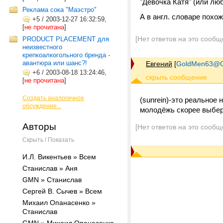
"Девочка Катя" (или лю
Реклама сока "Маэстро"
А в англ. словаре похож
+5
/
2003-12-27 16:32:59,
[
не прочитана
]
[Нет ответов на это сообщ
PRODUCT PLACEMENT для
неизвестного
крепкоалкогольного бренда -
авантюра или шанс?!
Евгений
[
GoldMen63@G
+6
/
2003-08-18 13:24:46,
[
не прочитана
]
Создать аналогичное
(sunrein)-это реальное
обсуждение...
молодёжь скорее выбери
Авторы
[Нет ответов на это сообщ
Скрыть / Показать
И.Л. Викентьев » Всем
Станислав » Аня
GMN » Станислав
Сергей В. Сычев » Всем
Михаил Опанасенко »
Станислав