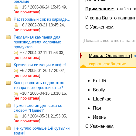
рекламе
+15
/
2003-06-24 15:45:49,
Примечание:
эти "стер
[
не прочитана
]
И когда Вы это напиши
Растворимый сок из каркадэ...
+6
/
2002-03-21 13:45:24,
С Уважением,
[
не прочитана
]
Рекламная кампания для
[Показать все ответы на э
производителя молочных
продуктов
+7
/
2004-02-11 11:56:33,
Михаил Опанасенко
[
m
[
не прочитана
]
Кризисная ситуация с кофе!
+6
/
2005-01-20 17:20:02,
[
не прочитана
]
Keif-IR
Как превратить недостаток
товара в его достоинство?
Boolly
+10
/
2005-04-15 13:10:15,
[
не прочитана
]
Швейкас
Нужен слоган для сока со
Пач
словом "Привет"
+16
/
2004-05-31 21:53:05,
Ивень
[
не прочитана
]
С Уважением,
Не куплю больше 1-й бутылки
водки!