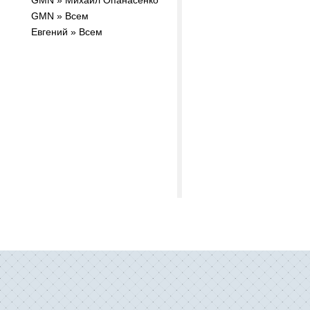
GMN » Михаил Опанасенко
GMN » Всем
Евгений » Всем