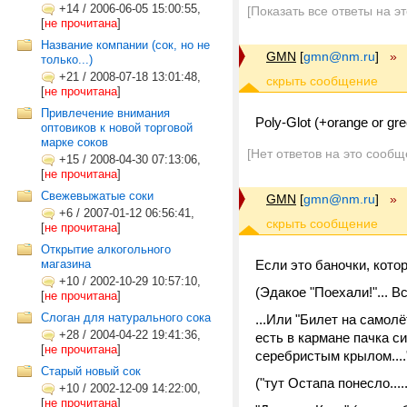
+14
/
2006-06-05 15:00:55,
[Показать все ответы на э
[
не прочитана
]
Название компании (сок, но не
GMN
[
gmn@nm.ru
]
»
только...)
+21
/
2008-07-18 13:01:48,
[
не прочитана
]
Привлечение внимания
Poly-Glot (+orange or gree
оптовиков к новой торговой
марке соков
[Нет ответов на это сообщ
+15
/
2008-04-30 07:13:06,
[
не прочитана
]
Свежевыжатые соки
GMN
[
gmn@nm.ru
]
»
+6
/
2007-01-12 06:56:41,
[
не прочитана
]
Открытие алкогольного
магазина
Если это баночки, кото
+10
/
2002-10-29 10:57:10,
(Эдакое "Поехали!"... В
[
не прочитана
]
Слоган для натурального сока
...Или "Билет на самол
+28
/
2004-04-22 19:41:36,
есть в кармане пачка си
[
не прочитана
]
серебристым крылом....
Старый новый сок
("тут Остапа понесло......
+10
/
2002-12-09 14:22:00,
[
не прочитана
]