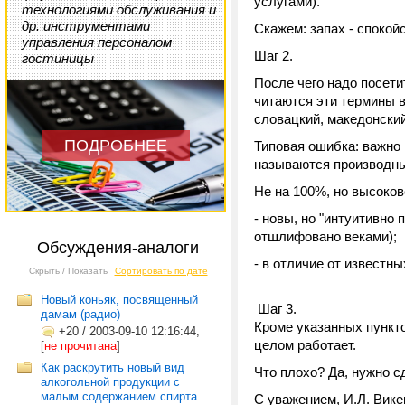
услугами).
технологиями обслуживания и
др. инструментами
Скажем: запах - спокойс
управления персоналом
Шаг 2.
гостиницы
После чего надо посети
читаются эти термины в
словацкий, македонский,
ПОДРОБНЕЕ
Типовая ошибка: важно 
называются производные
Не на 100%, но высоков
- новы, но "интуитивно
отшлифовано веками);
Обсуждения-аналоги
- в отличие от известны
Скрыть / Показать
Сортировать по дате
Новый коньяк, посвященный
Шаг 3.
дамам (радио)
Кроме указанных пункто
+20
/
2003-09-10 12:16:44,
целом работает.
[
не прочитана
]
Как раскрутить новый вид
Что плохо? Да, нужно с
алкогольной продукции с
малым содержанием спирта
С уважением, И.Л. Вике