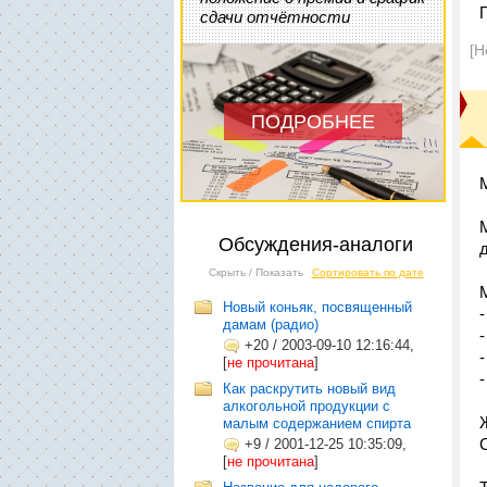
сдачи отчётности
[Н
ПОДРОБНЕЕ
Обсуждения-аналоги
Скрыть / Показать
Сортировать по дате
Новый коньяк, посвященный
дамам (радио)
+20
/
2003-09-10 12:16:44,
[
не прочитана
]
Как раскрутить новый вид
алкогольной продукции с
малым содержанием спирта
+9
/
2001-12-25 10:35:09,
[
не прочитана
]