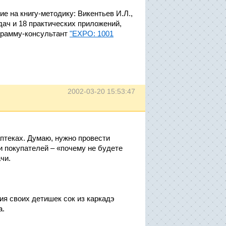
е на книгу-методику: Викентьев И.Л.,
дач и 18 практических приложений,
ограмму-консультант
"EXPO: 1001
2002-03-20 15:53:47
аптеках. Думаю, нужно провести
и покупателей – «почему не будете
чи.
ия своих детишек сок из каркадэ
а.