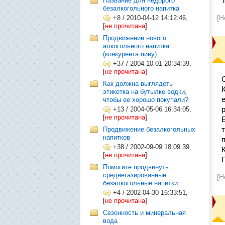
Название для недорого
безалкогольного напитка
[Н
+8
/
2010-04-12 14:12:46,
[
не прочитана
]
Продвижение нового
алкогольного напитка
(конкурента пиву)
+37
/
2004-10-01 20:34:39,
[
не прочитана
]
Как должна выглядеть
этикетка на бутылке водки,
чтобы ее хорошо покупали?
р
+13
/
2004-05-06 16:34:05,
[
не прочитана
]
Продвижение безалкогольных
напитков
+38
/
2002-09-09 18:09:39,
[
не прочитана
]
Помогите продвинуть
среднегазированные
[Н
безалкогольные напитки.
+4
/
2002-04-30 16:33:51,
[
не прочитана
]
Сезонность и минеральная
вода