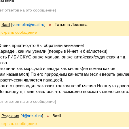
Татьяна
ет ответов на это сообщение]
Basil
[
vermolin@mail.ru
]
»
Татьяна Лежнева
Очень приятно,что Вы обратили внимание!
Каркаде , как мы узнали (перерыв И-нет и библиотеки)
есть ГИБИСКУС он же мальва ,он же китайская/суданская и т.д.
оза.
Его пили как морс,чай и иногда как кисель(не помню как он
там назывался).По его природным качествам (если верить рекла
практически является панацеей.
Как его производят заказчик толком не объяснял.Но штука довол
По поводу ц.г. мне казалось что возможно поискать около спорта
ет ответов на это сообщение]
Редакция
[
ri@triz-ri.ru
]
»
Basil