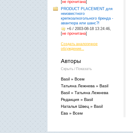
[
не прочитана
]
PRODUCT PLACEMENT для
неизвестного
крепкоалкогольного бренда -
авантюра или шанс?!
+6
/
2003-08-18 13:24:46,
[
не прочитана
]
Создать аналогичное
обсуждение...
Авторы
Скрыть / Показать
Basil » Всем
Татьяна Лежнева » Basil
Basil » Татьяна Лежнева
Редакция » Basil
Наталья Швец » Basil
Ева » Всем