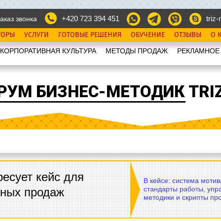
+420 723 394 451
triz-r
аказ звонка
ТОРЫ
УСЛУГИ
ГОТОВЫЕ РЕШЕНИЯ
ОБУЧЕНИЕ
ОТЗЫВЫ
О 
КОРПОРАТИВНАЯ КУЛЬТУРА
МЕТОДЫ ПРОДАЖ
РЕКЛАМНОЕ
РУМ БИЗНЕС-МЕТОДИК TRIZ
есует кейс для
В кейсе: система моти
стандарты работы, упр
вных продаж
методики и скрипты пр