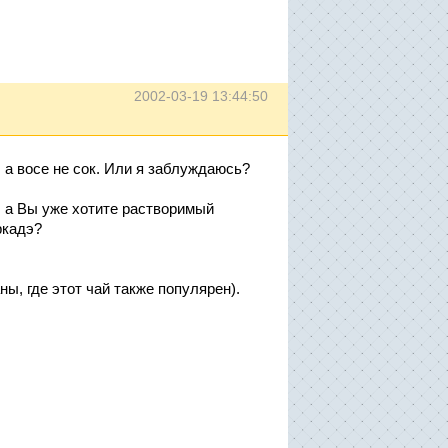
2002-03-19 13:44:50
, а восе не сок. Или я заблуждаюсь?
, а Вы уже хотите растворимый
ркадэ?
ны, где этот чай также популярен).