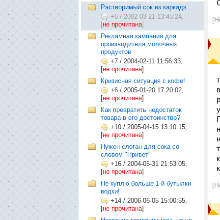
Растворимый сок из каркадэ...
+6
/
2002-03-21 13:45:24,
[Н
[
не прочитана
]
Рекламная кампания для
производителя молочных
продуктов
+7
/
2004-02-11 11:56:33,
[
не прочитана
]
Кризисная ситуация с кофе!
+6
/
2005-01-20 17:20:02,
[
не прочитана
]
Как превратить недостаток
товара в его достоинство?
+10
/
2005-04-15 13:10:15,
[
не прочитана
]
Нужен слоган для сока со
словом "Привет"
+16
/
2004-05-31 21:53:05,
[
не прочитана
]
Не куплю больше 1-й бутылки
[Н
водки!
+14
/
2006-06-05 15:00:55,
[
не прочитана
]