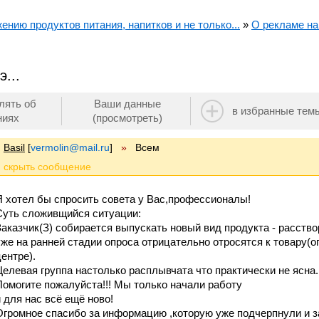
ению продуктов питания, напитков и не только...
»
О рекламе нап
...
лять об
Ваши данные
в избранные тем
ниях
(просмотреть)
Basil
[
vermolin@mail.ru
]
»
Всем
Я хотел бы спросить совета у Вас,профессионалы!
Суть сложивщийся ситуации:
Заказчик(З) собирается выпускать новый вид продукта - расств
уже на ранней стадии опроса отрицательно отросятся к товару(о
центре).
Целевая группа настолько расплывчата что практически не ясна.
Помогите пожалуйста!!! Мы только начали работу
и для нас всё ещё ново!
Огромное спасибо за информацию ,которую уже подчерпнули и за