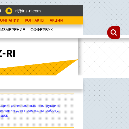
i
ri@triz-ri.com
КОМПАНИИ
КОНТАКТЫ
АКЦИИ
 ИЗМЕРЕНИЕ
OФФЕРБУК
-RI
вации, должностные инструкции,
ажнения для приема на работу,
одаж