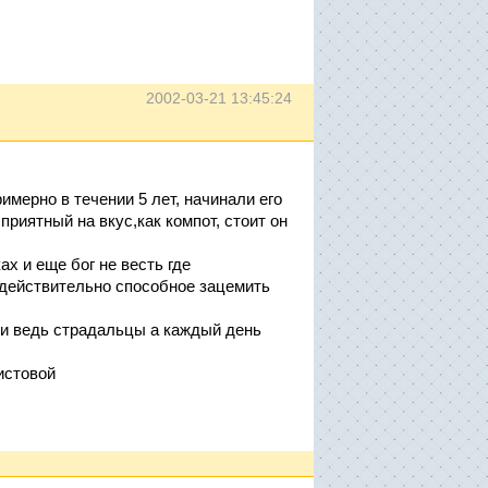
2002-03-21 13:45:24
имерно в течении 5 лет, начинали его
риятный на вкус,как компот, стоит он
ах и еще бог не весть где
 действительно способное зацемить
они ведь страдальцы а каждый день
истовой