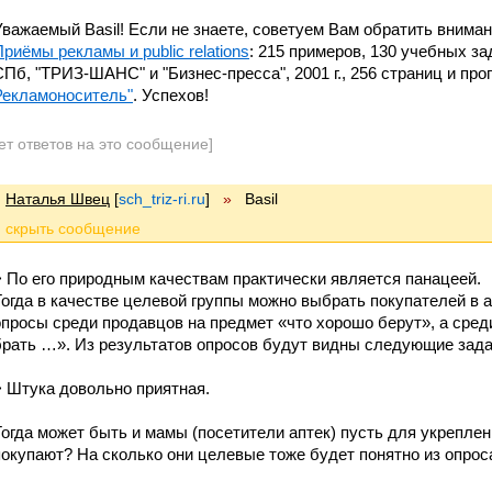
Уважаемый Basil! Если не знаете, советуем Вам обратить внимани
Приёмы рекламы и public relations
: 215 примеров, 130 учебных за
СПб, "ТРИЗ-ШАНС" и "Бизнес-пресса", 2001 г., 256 страниц и пр
Рекламоноситель"
. Успехов!
ет ответов на это сообщение]
Наталья Швец
[
sch_triz-ri.ru
]
»
Basil
> По его природным качествам практически является панацеей.
Тогда в качестве целевой группы можно выбрать покупателей в 
опросы среди продавцов на предмет «что хорошо берут», а сред
брать …». Из результатов опросов будут видны следующие зада
> Штука довольно приятная.
Тогда может быть и мамы (посетители аптек) пусть для укреплен
покупают? На сколько они целевые тоже будет понятно из опрос