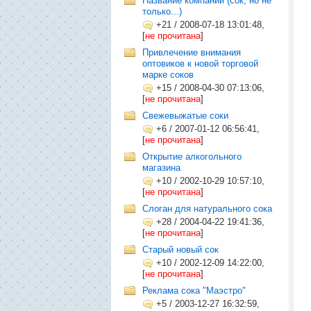
Название компании (сок, но не
только...)
+21
/
2008-07-18 13:01:48,
[
не прочитана
]
Привлечение внимания
оптовиков к новой торговой
марке соков
+15
/
2008-04-30 07:13:06,
[
не прочитана
]
Свежевыжатые соки
+6
/
2007-01-12 06:56:41,
[
не прочитана
]
Открытие алкогольного
магазина
+10
/
2002-10-29 10:57:10,
[
не прочитана
]
Слоган для натурального сока
+28
/
2004-04-22 19:41:36,
[
не прочитана
]
Старый новый сок
+10
/
2002-12-09 14:22:00,
[
не прочитана
]
Реклама сока "Маэстро"
+5
/
2003-12-27 16:32:59,