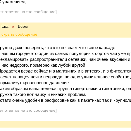
С уважением,
ет ответов на это сообщение]
Ева
»
Всем
трудно даже поверить, что кто не знает что такое каркаде
в нашем городе это один из самых популярных сортов чая уже пр
рекламировать распространители сетевики, чай очень вкусный и п
у нас недорого, примерно как лубой другой
Продается везде сейчас и в магазинах и в аптеках, и в фитоаптек
насчет панацея почти неправда, но одно удивительное свойство
нормализут кровеносное давление
таким образом ваша целевая группа гипертоники и гипотоники, 
кружка такого вот чайку и никаких проблем.
кстати очень удобен в расфосовке как в пакетиках так и крупнол
ет ответов на это сообщение]