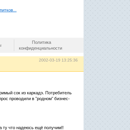
итков...
Политика
ы
конфиденциальности
2002-03-19 13:25:36
оримый сок из каркадэ. Потребитель
прос проводили в "родном" бизнес-
 ту что надеюсь ещё получим!!