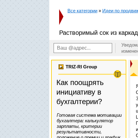
Все категории
»
Идеи по продвиж
Растворимый сок из каркадэ
Уведом
измене
TRIZ-RI Group
Как поощрять
инициативу в
бухгалтерии?
Готовая система мотивации
бухгалтера: калькулятор
зарплаты, критерии
результативности,
положение о премии и график