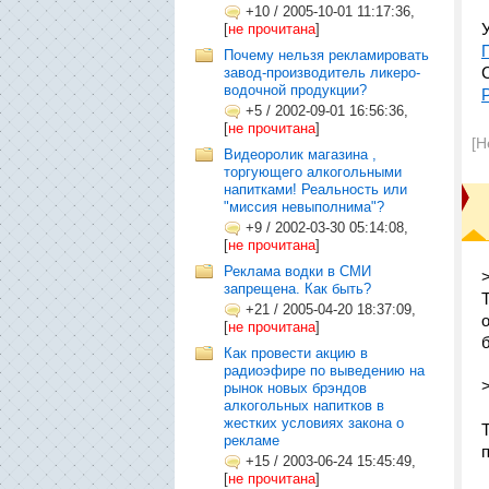
+10
/
2005-10-01 11:17:36,
[
не прочитана
]
Почему нельзя рекламировать
завод-производитель ликеро-
водочной продукции?
+5
/
2002-09-01 16:56:36,
[
не прочитана
]
[Н
Видеоролик магазина ,
торгующего алкогольными
напитками! Реальность или
"миссия невыполнима"?
+9
/
2002-03-30 05:14:08,
[
не прочитана
]
Реклама водки в СМИ
запрещена. Как быть?
+21
/
2005-04-20 18:37:09,
[
не прочитана
]
Как провести акцию в
радиоэфире по выведению на
рынок новых брэндов
алкогольных напитков в
жестких условиях закона о
рекламе
+15
/
2003-06-24 15:45:49,
[
не прочитана
]