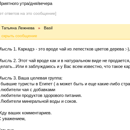
Приятного утра/дня/вечера
ет ответов на это сообщение]
Татьяна Лежнева
»
Basil
Мысль 1. Каркадэ - это вроде чай из лепестков цветов дерева :-)
Мысль 2. Этот чай вроде как и в натуральном виде не продается
делать...Или я заблуждаюсь и у Вас всем известно, что такое ка
Мысль 3. Ваша целевая группа:
- бывшие туристы в Египет ( а может быть и еще какие-либо стра
- любители чая с добавками
- любители продуктов здорового питания.
- Любители минеральной воды и соков.
Жду ваших комментариев.
С уважением,