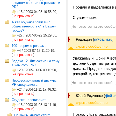
вводном занятии по рекламе и
PR?
Продаю я выделенки в и
+15
/
2003-04-08 16:58:20,
[
не прочитана
]
С уважением,
А как обучают "связям с
общественностью" в Вашем
[Нет ответов на это сообщ
городе?
+27
/
2007-06-22 15:29:55,
Редакция
[
ri@triz-ri.ru
]
[
не прочитана
]
100 теорем о рекламе
+4
/
2003-07-18 11:20:19,
[
не прочитана
]
Уважаемый Юрий! А вот 
Задача 12. Дискуссия на тему:
должен будет потратить
в чём суть PR?
давать. Продаю я выде
+20
/
2005-11-06 00:10:50,
раскройте, как рекомен
[
не прочитана
]
Профессиональный дискурс
[Нет ответов на это сообщ
PR-специалиста
+24
/
2004-11-11 17:46:32,
[
не прочитана
]
Юрий Радченко
[
rjb@uk
Студент - специалист
+15
/
2003-01-08 13:11:19,
[
не прочитана
]
Позжалуйста, расскрыв
По каким книгам стоит