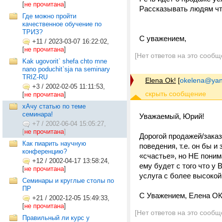
[
не прочитана
]
Рассказывать людям что
Где можно пройти
качественное обучение по
ТРИЗ?
С уважением,
+11
/
2023-03-07 16:22:02,
[
не прочитана
]
[Нет ответов на это сообщ
Kak ugovorit` shefa chto mne
nano poduchit`sja na seminary
TRIZ-RU
Elena Ok!
[
okelena@yan
+3
/
2002-02-05 11:11:53,
[
не прочитана
]
хАчу статью по теме
семинара!
Уважаемый, Юрий!
+7
/
2002-06-04 15:05:27,
[
не прочитана
]
Дорогой продажей/заказ
Как пиарить научную
поведения, т.е. он бы 
конференцию?
«счастье», но НЕ поним
+12
/
2002-04-17 13:58:24,
ему будет с того что у 
[
не прочитана
]
услуга с более высокой
Семинары и круглые столы по
ПР
С Уважением, Елена ОК
+21
/
2002-12-05 15:49:33,
[
не прочитана
]
[Нет ответов на это сообщ
Правильный ли курс у