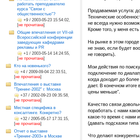
работать преподавателю
курса "Связи с
Продаваемая услуга: до
общественностью"?
Технические особенност
+9
/
2003-05-23 15:54:02,
не всегда нужно возмо
[
не прочитана
]
Кроме того, у меня есть
Общие впечатления от VII-ой
Всероссийской конференции
На рынке в этом городе 
заведующих кафедрами
рекламы и PR
не знаю, если будет во
+1
/
2003-05-14 14:24:55,
не говорить).
[
не прочитана
]
Кто на новенького?
Мои действия по поиску
+4
/
2009-09-04 22:33:51,
подключение по диалап
[
не прочитана
]
когда доходит до более
Впечатления о выставке
дает. В конечном итоге 
"Тренинг-2002" г. Москва
цены меньше".
+37
/
2002-09-23 09:35:58,
[
не прочитана
]
Качество связи довольн
Местная специфика в
поработать с нами какое
консалтинге. Конкретно?
какое-то время с нами 
+32
/
2005-05-17 17:31:15,
(давать подсказки типа
[
не прочитана
]
Отчет о выставке
Что делают конкуренты.
«Тренинг-2003» в Москве