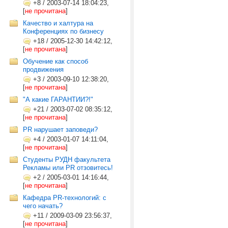
+8
/
2003-07-14 18:04:23,
[
не прочитана
]
Качество и халтура на
Конференциях по бизнесу
+18
/
2005-12-30 14:42:12,
[
не прочитана
]
Обучение как способ
продвижения
+3
/
2003-09-10 12:38:20,
[
не прочитана
]
"А какие ГАРАНТИИ?!"
+21
/
2003-07-02 08:35:12,
[
не прочитана
]
PR нарушает заповеди?
+4
/
2003-01-07 14:11:04,
[
не прочитана
]
Студенты РУДН факультета
Рекламы или РR отзовитесь!
+2
/
2005-03-01 14:16:44,
[
не прочитана
]
Кафедра PR-технологий: с
чего начать?
+11
/
2009-03-09 23:56:37,
[
не прочитана
]