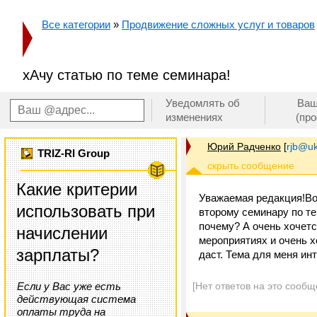
Все категории
»
Продвижение сложных услуг и товаров
хАчу статью по теме семинара!
Уведомлять об
Ваш
изменениях
(пр
Юрий Радченко
[
rjb@uk
TRIZ-RI Group
Какие критерии
Уважаемая редакция!В
использовать при
второму семинару по 
почему? А очень хочется
начислении
мероприятиях и очень хо
зарплаты?
даст. Тема для меня ин
Если у Вас уже есть
[Нет ответов на это сообщ
действующая система
оплаты труда на