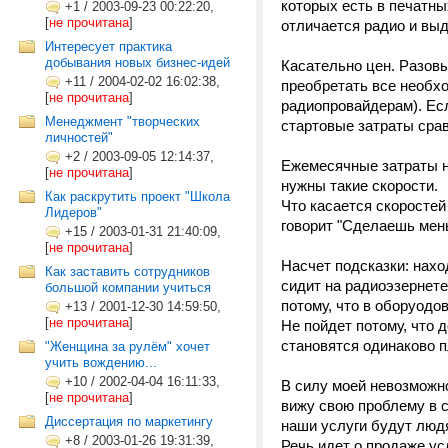
которых есть в печатны
+1
/
2003-09-23 00:22:20,
[
не прочитана
]
отличается радио и выд
Интересует практика
добывания новых бизнес-идей
Касательно цен. Разовы
+11
/
2004-02-02 16:02:38,
преобретать все необхо
[
не прочитана
]
радиопровайдерам). Есл
Менеджмент "творческих
стартовые затраты сра
личностей"
+2
/
2003-09-05 12:14:37,
Ежемесячные затраты на
[
не прочитана
]
нужны такие скорости.
Как раскрутить проект "Школа
Что касается скоростей 
Лидеров"
говорит "Сделаешь мень
+15
/
2003-01-31 21:40:09,
[
не прочитана
]
Насчет подсказки: нахо
Как заставить сотрудников
сидит на радиоэзернете 
большой компании учиться
потому, что в оборуодо
+13
/
2001-12-30 14:59:50,
[
не прочитана
]
Не пойдет потому, что 
становятся одинаково п
"Женщина за рулём" хочет
учить вождению...
+10
/
2002-04-04 16:11:33,
В силу моей невозможно
[
не прочитана
]
вижу свою проблему в с
Диссертация по маркетингу
наши услуги будут люд
+8
/
2003-01-26 19:31:39,
Речь идет о продаже усл