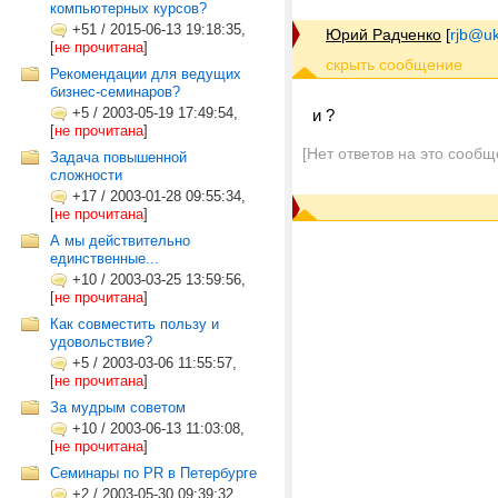
компьютерных курсов?
+51
/
2015-06-13 19:18:35,
Юрий Радченко
[
rjb@uk
[
не прочитана
]
Рекомендации для ведущих
бизнес-семинаров?
+5
/
2003-05-19 17:49:54,
и ?
[
не прочитана
]
[Нет ответов на это сообщ
Задача повышенной
сложности
+17
/
2003-01-28 09:55:34,
[
не прочитана
]
А мы действительно
единственные...
+10
/
2003-03-25 13:59:56,
[
не прочитана
]
Как совместить пользу и
удовольствие?
+5
/
2003-03-06 11:55:57,
[
не прочитана
]
За мудрым советом
+10
/
2003-06-13 11:03:08,
[
не прочитана
]
Семинары по PR в Петербурге
+2
/
2003-05-30 09:39:32,