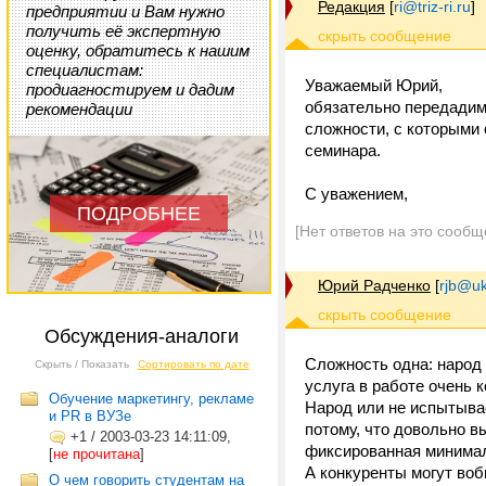
Редакция
[
ri@triz-ri.ru
]
предприятии и Вам нужно
получить её экспертную
оценку, обратитесь к нашим
специалистам:
Уважаемый Юрий,
продиагностируем и дадим
обязательно передадим
рекомендации
сложности, с которыми 
семинара.
С уважением,
ПОДРОБНЕЕ
[Нет ответов на это сообщ
Юрий Радченко
[
rjb@uk
Обсуждения-аналоги
Сложность одна: народ 
Скрыть / Показать
Сортировать по дате
услуга в работе очень 
Обучение маркетингу, рекламе
Народ или не испытывае
и PR в ВУЗе
потому, что довольно в
+1
/
2003-03-23 14:11:09,
фиксированная минимал
[
не прочитана
]
А конкуренты могут воб
О чем говорить студентам на