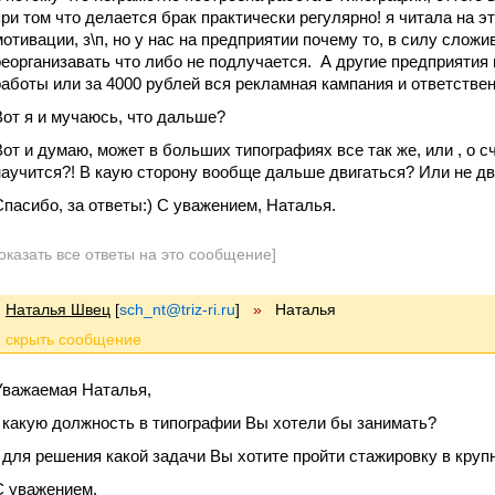
при том что делается брак практически регулярно! я читала на 
мотивации, з\п, но у нас на предприятии почему то, в силу слож
реорганизавать что либо не подлучается. А другие предприятия 
работы или за 4000 рублей вся рекламная кампания и ответстве
Вот я и мучаюсь, что дальше?
Вот и думаю, может в больших типографиях все так же, или , о сч
научится?! В каую сторону вообще дальше двигаться? Или не двиг
Спасибо, за ответы:) С уважением, Наталья.
оказать все ответы на это сообщение]
Наталья Швец
[
sch_nt@triz-ri.ru
]
»
Наталья
Уважаемая Наталья,
- какую должность в типографии Вы хотели бы занимать?
- для решения какой задачи Вы хотите пройти стажировку в круп
С уважением,