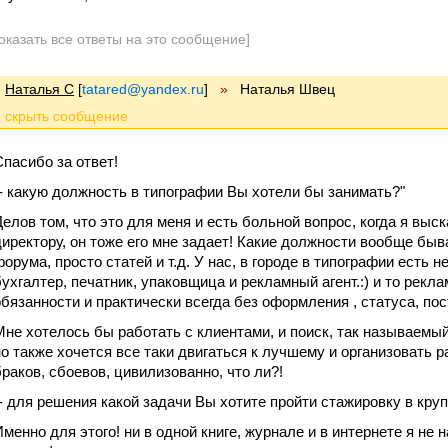
оказать все ответы на это сообщение]
Наталья С
[
tatared@yandex.ru
]
»
Наталья Швец
Спасибо за ответ!
"- какую должность в типографии Вы хотели бы занимать?"
Делов том, что это для меня и есть больной вопрос, когда я вы
директору, он тоже его мне задает! Какие должности вообще быв
форума, просто статей и т.д. У нас, в городе в типографии есть 
бухгалтер, печатник, упаковщица и рекламный агент.:) и то рекла
обязанности и практически всегда без оформления , статуса, пос
Мне хотелось бы работать с клиентами, и поиск, так называемый
но также хочется все таки двигаться к лучшему и организовать 
браков, сбоевов, цивилизованно, что ли?!
"- для решения какой задачи Вы хотите пройти стажировку в кру
Именно для этого! ни в одной книге, журнале и в интернете я не