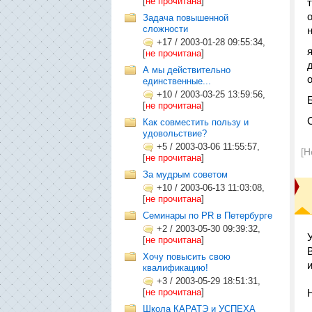
[
не прочитана
]
Задача повышенной
сложности
+17
/
2003-01-28 09:55:34,
[
не прочитана
]
А мы действительно
единственные...
+10
/
2003-03-25 13:59:56,
[
не прочитана
]
Как совместить пользу и
удовольствие?
+5
/
2003-03-06 11:55:57,
[Н
[
не прочитана
]
За мудрым советом
+10
/
2003-06-13 11:03:08,
[
не прочитана
]
Семинары по PR в Петербурге
+2
/
2003-05-30 09:39:32,
[
не прочитана
]
Хочу повысить свою
квалификацию!
+3
/
2003-05-29 18:51:31,
[
не прочитана
]
Школа КАРАТЭ и УСПЕХА