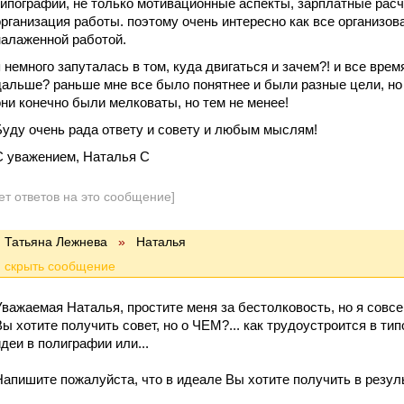
типографии, не только мотивационные аспекты, зарплатные расче
организация работы. поэтому очень интересно как все организов
налаженной работой.
я немного запуталась в том, куда двигаться и зачем?! и все вре
дальше? раньше мне все было понятнее и были разные цели, но 
они конечно были мелковаты, но тем не менее!
Буду очень рада ответу и совету и любым мыслям!
С уважением, Наталья С
ет ответов на это сообщение]
Татьяна Лежнева
»
Наталья
Уважаемая Наталья, простите меня за бестолковость, но я совсе
Вы хотите получить совет, но о ЧЕМ?... как трудоустроится в ти
идеи в полиграфии или...
Напишите пожалуйста, что в идеале Вы хотите получить в резул