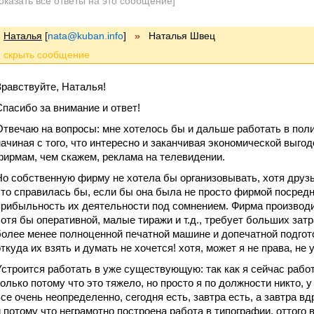
оказать все ответы на это сообщение]
Наталья
[
nata@kuban.info
]
»
Наталья Швец
Зравствуйте, Наталья!
Спасибо за внимание и ответ!
Отвечаю на вопросы: мне хотелось бы и дальше работать в полиг
начиная с того, что интересно и заканчивая экономической выгод
фирмам, чем скажем, реклама на телевидении.
Но собственную фирму не хотела бы организовывать, хотя друзь
что справилась бы, если бы она была не просто фирмой посредни
прибыльность их деятельности под сомнением. Фирма производи
хотя бы оперативной, малые тиражи и т.д., требует больших затр
более менее полноценной печатной машине и допечатной подготов
откуда их взять и думать не хочется! хотя, может я не права, не 
Устроится работать в уже существующую: так как я сейчас работ
только потому что это тяжело, но просто я по должности никто, у 
все очень неопределенно, сегодня есть, завтра есть, а завтра вд
и потому что неграмотно построена работа в типографии, оттого 