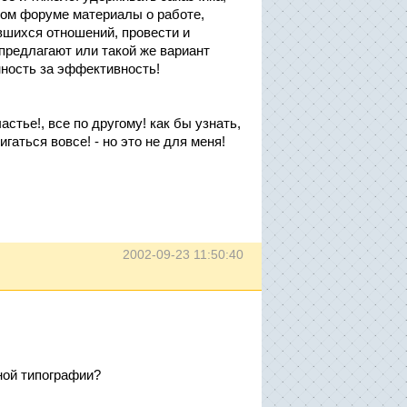
этом форуме материалы о работе,
ившихся отношений, провести и
предлагают или такой же вариант
нность за эффективность!
астье!, все по другому! как бы узнать,
аться вовсе! - но это не для меня!
2002-09-23 11:50:40
ной типографии?