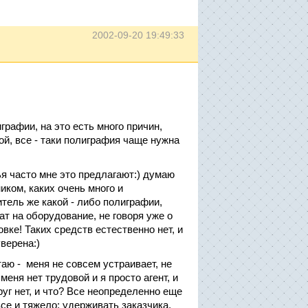
2002-09-20 19:49:33
рафии, на это есть много причин,
ой, все - таки полиграфия чаще нужна
я часто мне это предлагают:) думаю
ком, каких очень много и
тель же какой - либо полиграфии,
ат на оборудование, не говоря уже о
ке! Таких средств естественно нет, и
уверена:)
аю - меня не совсем устраивает, не
меня нет трудовой и я просто агент, и
руг нет, и что? Все неопределенно еще
все и тяжело: удерживать заказчика,