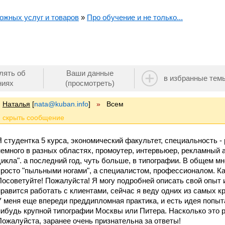
ожных услуг и товаров
»
Про обучение и не только...
лять об
Ваши данные
в избранные тем
ниях
(просмотреть)
Наталья
[
nata@kuban.info
]
»
Всем
Я студентка 5 курса, экономический факультет, специальность -
немного в разных областях, промоутер, интервьюер, рекламный аге
цикла". а последний год, чуть больше, в типографии. В общем мн
просто "пыльными ногами", а специалистом, профессионалом. К
Посоветуйте! Пожалуйста! Я могу подробней описать свой опыт и
нравится работать с клиентами, сейчас я веду одних из самых к
У меня еще впереди преддипломная практика, и есть идея попыта
нибудь крупной типографии Москвы или Питера. Насколько это 
Пожалуйста, заранее очень признательна за ответы!