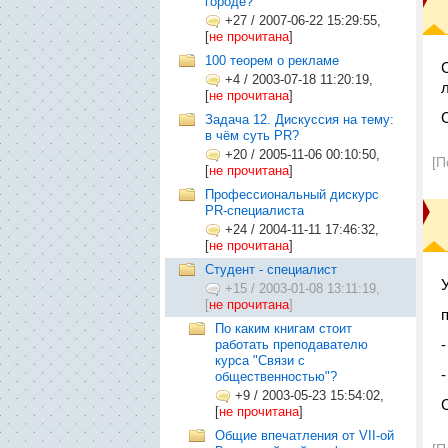
городе?
+27
/
2007-06-22 15:29:55,
[
не прочитана
]
100 теорем о рекламе
+4
/
2003-07-18 11:20:19,
[
не прочитана
]
Задача 12. Дискуссия на тему:
в чём суть PR?
+20
/
2005-11-06 00:10:50,
[П
[
не прочитана
]
Профессиональный дискурс
PR-специалиста
+24
/
2004-11-11 17:46:32,
[
не прочитана
]
Студент - специалист
+15
/
2003-01-08 13:11:19,
[
не прочитана
]
По каким книгам стоит
работать преподавателю
курса "Связи с
общественностью"?
+9
/
2003-05-23 15:54:02,
[
не прочитана
]
Общие впечатления от VII-ой