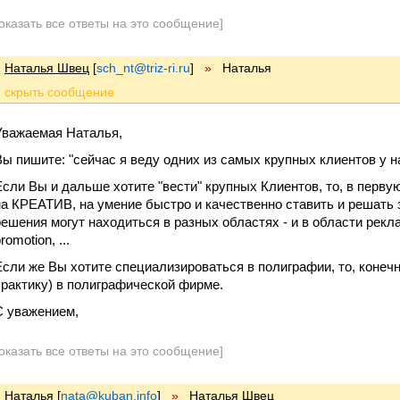
оказать все ответы на это сообщение]
Наталья Швец
[
sch_nt@triz-ri.ru
]
»
Наталья
Уважаемая Наталья,
Вы пишите: "сейчас я веду одних из самых крупных клиентов у н
Если Вы и дальше хотите "вести" крупных Клиентов, то, в перву
на КРЕАТИВ, на умение быстро и качественно ставить и решать 
решения могут находиться в разных областях - и в области рекла
romotion, ...
Если же Вы хотите специализироваться в полиграфии, то, конечн
практику) в полиграфической фирме.
С уважением,
оказать все ответы на это сообщение]
Наталья
[
nata@kuban.info
]
»
Наталья Швец