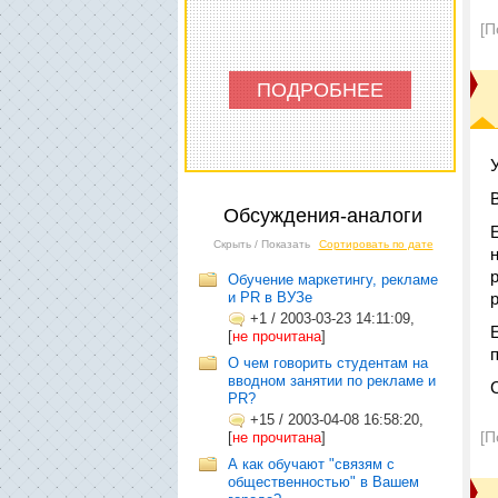
[П
ПОДРОБНЕЕ
Обсуждения-аналоги
Скрыть / Показать
Сортировать по дате
Обучение маркетингу, рекламе
и PR в ВУЗе
p
+1
/
2003-03-23 14:11:09,
[
не прочитана
]
О чем говорить студентам на
вводном занятии по рекламе и
PR?
+15
/
2003-04-08 16:58:20,
[П
[
не прочитана
]
А как обучают "связям с
общественностью" в Вашем