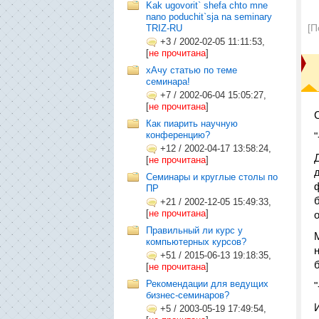
Kak ugovorit` shefa chto mne
nano poduchit`sja na seminary
[П
TRIZ-RU
+3
/
2002-02-05 11:11:53,
[
не прочитана
]
хАчу статью по теме
семинара!
+7
/
2002-06-04 15:05:27,
[
не прочитана
]
Как пиарить научную
конференцию?
+12
/
2002-04-17 13:58:24,
[
не прочитана
]
Семинары и круглые столы по
ПР
+21
/
2002-12-05 15:49:33,
[
не прочитана
]
Правильный ли курс у
компьютерных курсов?
+51
/
2015-06-13 19:18:35,
[
не прочитана
]
Рекомендации для ведущих
бизнес-семинаров?
+5
/
2003-05-19 17:49:54,