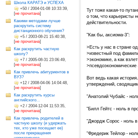
Школа КАРАТЭ и УСПЕХА
+50
/
2004-01-08 10:33:39,
Тут тоже какая-то пута
[
не прочитана
]
о том, что карьеристы н
Какими методами лучше
действительности.
раскрутить систему
дистанционного обучения?
"Как бы, аксиома-3":
+5
/
2003-08-21 15:40:38,
[
не прочитана
]
>Есть у нас в стране о
Как раскрутить частную
>известный под фамили
школу?
>экономике, а как взле
+7
/
2005-08-31 23:06:49,
[
не прочитана
]
>псевдоэкономические
Как привлечь абитуриентов в
ВУЗ?
Вот ведь какая история
+12
/
2008-04-06 14:04:48,
утверждений, сводящими
[
не прочитана
]
Как раскрутить курсы
"Анатолий Чубайс - ноль
английского...
+2
/
2004-12-04 11:53:35,
"Билл Гейтс - ноль в пр
[
не прочитана
]
Как привлечь родителей в
"Джордж Сорос - ноль в 
частную школу (и удержать
тех, кто уже посещает ее)
после прекращения
"Фредерик Тейлор - ноль
нормативного