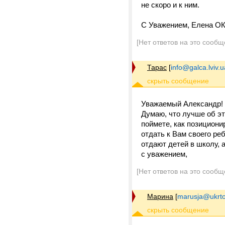
не скоро и к ним.
С Уважением, Елена О
[Нет ответов на это сообщ
Тарас
[
info@galca.lviv.u
Уважаемый Александр!
Думаю, что лучше об эт
поймете, как позициони
отдать к Вам своего ре
отдают детей в школу, а
с уважением,
[Нет ответов на это сообщ
Марина
[
marusja@ukrt