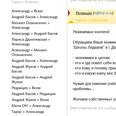
[Нет ответов на это сообщ
Скрыть / Показать
Александр » Всем
Редакция
[
ri@triz-ri.ru
]
Андрей Басов » Александр
Михаил Опанасенко »
Александр
Уважаемые коллеги!
Александр » Андрей Басов
Лариса Данилевская »
Обращаем Ваше внимани
Александр
"Школы Лидеров" в г. Д
Александр » Михаил
Опанасенко
- экономики в целом;
Андрей Басов » Александр
- кто и где повел себя к
Андрей Жуков » Андрей
- кто кому и почему про
Басов
- кто и какую книгу мог 
Андрей Басов » Андрей
Жуков
Чужие достижения (либ
Редакция » Всем
проблемы...
Андрей Басов » Редакция
Желаем собственных ус
Андрей Жуков » Всем
Elena OK! » Александр
[Нет ответов на это сообщ
Тарас » Александр