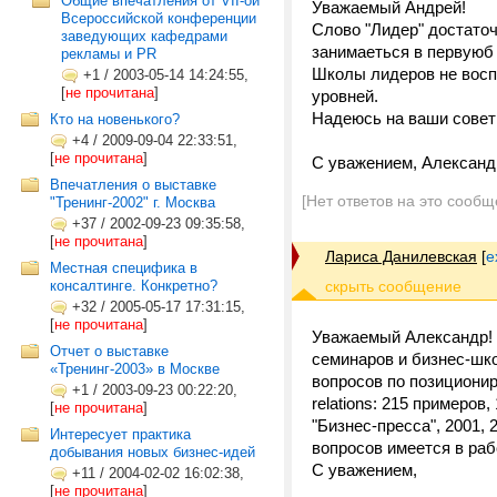
Общие впечатления от VII-ой
Уважаемый Андрей!
Всероссийской конференции
Слово "Лидер" достаточ
заведующих кафедрами
занимаеться в первуюб
рекламы и PR
Школы лидеров не восп
+1
/
2003-05-14 14:24:55,
[
не прочитана
]
уровней.
Надеюсь на ваши совет
Кто на новенького?
+4
/
2009-09-04 22:33:51,
[
не прочитана
]
С уважением, Александ
Впечатления о выставке
[Нет ответов на это сообщ
"Тренинг-2002" г. Москва
+37
/
2002-09-23 09:35:58,
[
не прочитана
]
Лариса Данилевская
[
e
Местная специфика в
консалтинге. Конкретно?
+32
/
2005-05-17 17:31:15,
[
не прочитана
]
Уважаемый Александр! 1
Отчет о выставке
семинаров и бизнес-школ
«Тренинг-2003» в Москве
вопросов по позиционир
+1
/
2003-09-23 00:22:20,
relations: 215 примеро
[
не прочитана
]
"Бизнес-пресса", 2001, 
Интересует практика
вопросов имеется в ра
добывания новых бизнес-идей
С уважением,
+11
/
2004-02-02 16:02:38,
[
не прочитана
]