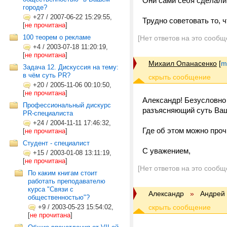
Они сами себя сделали
городе?
+27
/
2007-06-22 15:29:55,
Трудно советовать то, 
[
не прочитана
]
100 теорем о рекламе
[Нет ответов на это сообщ
+4
/
2003-07-18 11:20:19,
[
не прочитана
]
Михаил Опанасенко
[
m
Задача 12. Дискуссия на тему:
в чём суть PR?
+20
/
2005-11-06 00:10:50,
[
не прочитана
]
Александр! Безусловно
Профессиональный дискурс
разъясняющий суть Ваш
PR-специалиста
+24
/
2004-11-11 17:46:32,
Где об этом можно проч
[
не прочитана
]
Студент - специалист
C уважением,
+15
/
2003-01-08 13:11:19,
[
не прочитана
]
[Нет ответов на это сообщ
По каким книгам стоит
работать преподавателю
курса "Связи с
Александр
»
Андрей
общественностью"?
+9
/
2003-05-23 15:54:02,
[
не прочитана
]