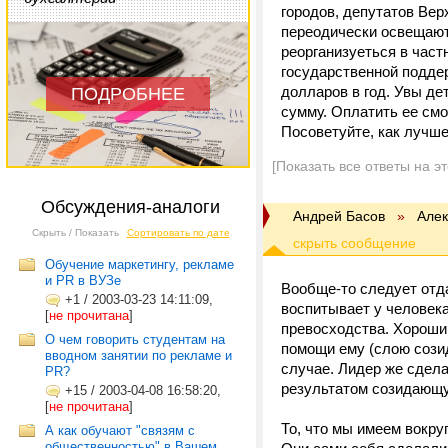
городов, депутатов Вер
переодически освещают
реорганизуеться в част
государственной поддер
долларов в год. Увы де
ПОДРОБНЕЕ
сумму. Оплатить ее смо
Посоветуйте, как лучш
[Показать все ответы на э
Обсуждения-аналоги
Андрей Басов
»
Але
Скрыть / Показать
Сортировать по дате
Обучение маркетингу, рекламе
и PR в ВУЗе
Вообще-то следует отда
+1
/
2003-03-23 14:11:09,
воспитывает у человека
[
не прочитана
]
превосходства. Хороший
О чем говорить студентам на
помощи ему (слою созид
вводном занятии по рекламе и
случае. Лидер же сдел
PR?
результатом созидающую
+15
/
2003-04-08 16:58:20,
[
не прочитана
]
То, что мы имеем вокру
А как обучают "связям с
общественностью" в Вашем