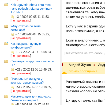
после его окончания и 
Kak ugovorit` shefa chto mne
администратора в избра
nano poduchit`sja na seminary
становятся те, кому ва
TRIZ-RU
такие лица очень слабы
+3
/
2002-02-05 11:11:53,
[
не прочитана
]
Есть у нас в стране о
хАчу статью по теме
семинара!
ноль в экономике, а ка
+7
/
2002-06-04 15:05:27,
[
не прочитана
]
Если в аналогичных шк
Как пиарить научную
многопрофильности обуч
конференцию?
+12
/
2002-04-17 13:58:24,
[Нет ответов на это сообщ
[
не прочитана
]
Семинары и круглые столы по
Андрей Жуков
»
Анд
ПР
+21
/
2002-12-05 15:49:33,
[
не прочитана
]
Правильный ли курс у
Уважаемый коллега и те
компьютерных курсов?
личного эмоциональног
+51
/
2015-06-13 19:18:35,
[
не прочитана
]
сказали коллеги на это
Рекомендации для ведущих
бизнес-семинаров?
Цитирую такие, как бы, 
+5
/
2003-05-19 17:49:54,