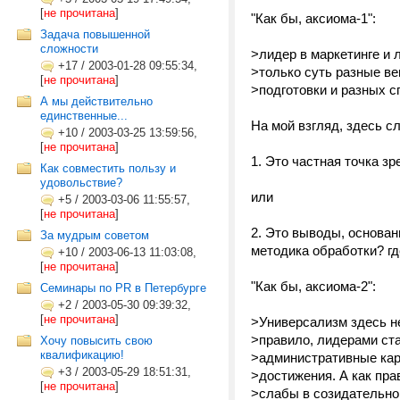
[
не прочитана
]
"Как бы, аксиома-1":
Задача повышенной
сложности
>лидер в маркетинге и 
+17
/
2003-01-28 09:55:34,
>только суть разные ве
[
не прочитана
]
>подготовки и разных с
А мы действительно
единственные...
На мой взгляд, здесь 
+10
/
2003-03-25 13:59:56,
[
не прочитана
]
1. Это частная точка з
Как совместить пользу и
удовольствие?
или
+5
/
2003-03-06 11:55:57,
[
не прочитана
]
2. Это выводы, основа
За мудрым советом
методика обработки? где
+10
/
2003-06-13 11:03:08,
[
не прочитана
]
"Как бы, аксиома-2":
Семинары по PR в Петербурге
+2
/
2003-05-30 09:39:32,
[
не прочитана
]
>Универсализм здесь не
>правило, лидерами ста
Хочу повысить свою
квалификацию!
>административные кар
+3
/
2003-05-29 18:51:31,
>достижения. А как пра
[
не прочитана
]
>слабы в созидательно