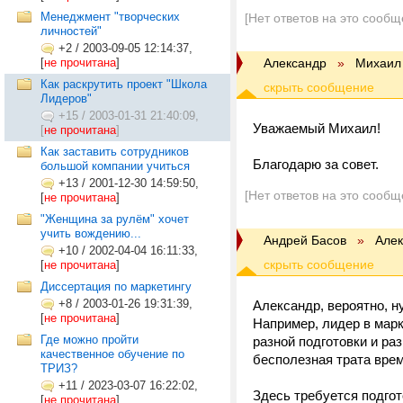
Менеджмент "творческих
[Нет ответов на это сообщ
личностей"
+2
/
2003-09-05 12:14:37,
[
не прочитана
]
Александр
»
Михаил
Как раскрутить проект "Школа
Лидеров"
+15
/
2003-01-31 21:40:09,
Уважаемый Михаил!
[
не прочитана
]
Как заставить сотрудников
Благодарю за совет.
большой компании учиться
+13
/
2001-12-30 14:59:50,
[Нет ответов на это сообщ
[
не прочитана
]
"Женщина за рулём" хочет
учить вождению...
Андрей Басов
»
Але
+10
/
2002-04-04 16:11:33,
[
не прочитана
]
Диссертация по маркетингу
+8
/
2003-01-26 19:31:39,
Александр, вероятно, н
[
не прочитана
]
Например, лидер в марк
Где можно пройти
разной подготовки и ра
качественное обучение по
бесполезная трата врем
ТРИЗ?
+11
/
2023-03-07 16:22:02,
Здесь требуется подгот
[
не прочитана
]