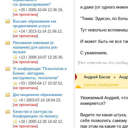
гос.финансирования?
и даже (от одного инжен
+20
/
2005-10-04 13:36:19,
[
не прочитана
]
"Томас Эдисон, по боль
Высшее образование как
продвигаемая услуга
Тут невольно вспомнишь
+14
/
2013-11-14 21:56:12,
[
не прочитана
]
И может быть не все та
Рекламная кампания (и
название) для школы рок-
музыки
С уважением,
+13
/
2008-10-07 12:26:39,
[
не прочитана
]
[Нет ответов на это сообщ
VI конференция "Психология и
Бизнес: методики,
Андрей Басов
»
Анд
инструменты, технологии"
+33
/
2003-04-17 10:02:52,
[
не прочитана
]
Дистанционное образование
Уважаемый Андрей, что 
+8
/
2003-07-14 18:04:23,
измеряется?
[
не прочитана
]
Качество и халтура на
Видите ли какая штука, 
Конференциях по бизнесу
себе позволить самому 
+18
/
2005-12-30 14:42:12,
при этом на какие-то др
[
не прочитана
]