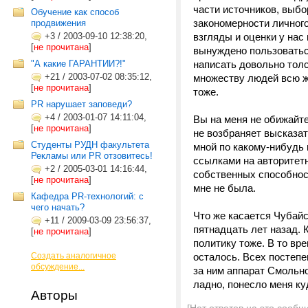
части источников, выбо
Обучение как способ
закономерности личного 
продвижения
+3
/
2003-09-10 12:38:20,
взгляды и оценки у нас
[
не прочитана
]
вынуждено пользоватьс
"А какие ГАРАНТИИ?!"
написать довольно толс
+21
/
2003-07-02 08:35:12,
множеству людей всю ж
[
не прочитана
]
тоже.
PR нарушает заповеди?
+4
/
2003-01-07 14:11:04,
Вы на меня не обижайтес
[
не прочитана
]
не возбраняет высказат
Студенты РУДН факультета
мной по какому-нибудь 
Рекламы или РR отзовитесь!
ссылками на авторитетн
+2
/
2005-03-01 14:16:44,
собственных способност
[
не прочитана
]
мне не была.
Кафедра PR-технологий: с
чего начать?
Что же касается Чубайс
+11
/
2009-03-09 23:56:37,
пятнадцать лет назад. 
[
не прочитана
]
политику тоже. В то вр
Создать аналогичное
осталось. Всех постепе
обсуждение...
за ним аппарат Смольно
ладно, понесло меня куд
Авторы