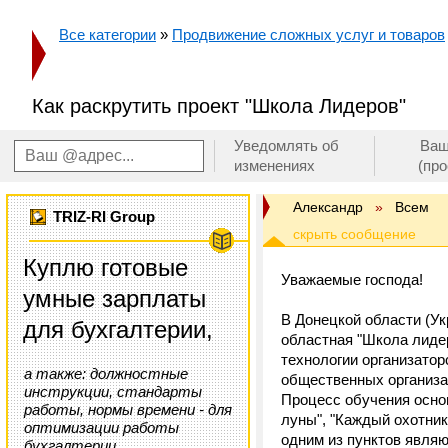
Все категории
»
Продвижение сложных услуг и товаров
Как раскрутить проект "Школа Лидеров"
Уведомлять об
Ваш
изменениях
(пр
Александр
»
Всем
TRIZ-RI Group
Куплю готовые
Уважаемые господа!
умные зарплаты
В Донецкой области (Ук
для бухгалтерии,
областная "Школа лидер
технологии организатор
а также: должностные
общественных организац
инструкции, стандарты
Процесс обучения основ
работы, нормы времени - для
луны", "Каждый охотник
оптимизации работы
одним из пунктов явля
бухгалтерии