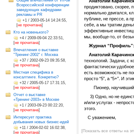
Общие впечатления от VII-ой
Анатолий Карачинск
Всероссийской конференции
продиктовано, скорее, 
заведующих кафедрами
нормально двигался, к
рекламы и PR
публике, не прессе, а п
+1
/
2003-05-14 14:24:55,
себе, а мы тратим день
[
не прочитана
]
эффективные инвестиции
Кто на новенького?
мы, вообще-то, от безы
+4
/
2009-09-04 22:33:51,
[
не прочитана
]
Журнал “Профиль”: О
Впечатления о выставке
Анатолий Карачинск
"Тренинг-2002" г. Москва
+37
/
2002-09-23 09:35:58,
технологий. Задачи, с 
[
не прочитана
]
фантастически удобное 
Местная специфика в
есть возможность не по
консалтинге. Конкретно?
просто “5”, а “5+”. И э
+32
/
2005-05-17 17:31:15,
Пионер, научившийся с
[
не прочитана
]
Отчет о выставке
3) Одно, но не единст
«Тренинг-2003» в Москве
и/или услугах - непрос
+1
/
2003-09-23 00:22:20,
этого.
[
не прочитана
]
Интересует практика
C уважением,
добывания новых бизнес-идей
+11
/
2004-02-02 16:02:38,
[Показать все ответы на э
[
не прочитана
]