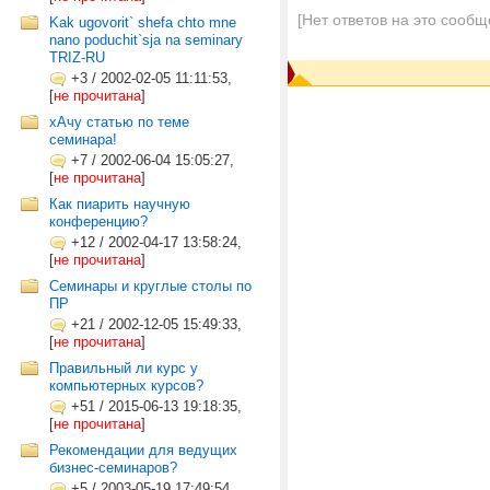
[Нет ответов на это сообщ
Kak ugovorit` shefa chto mne
nano poduchit`sja na seminary
TRIZ-RU
+3
/
2002-02-05 11:11:53,
[
не прочитана
]
хАчу статью по теме
семинара!
+7
/
2002-06-04 15:05:27,
[
не прочитана
]
Как пиарить научную
конференцию?
+12
/
2002-04-17 13:58:24,
[
не прочитана
]
Семинары и круглые столы по
ПР
+21
/
2002-12-05 15:49:33,
[
не прочитана
]
Правильный ли курс у
компьютерных курсов?
+51
/
2015-06-13 19:18:35,
[
не прочитана
]
Рекомендации для ведущих
бизнес-семинаров?
+5
/
2003-05-19 17:49:54,