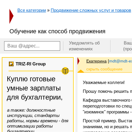
Все категории
»
Продвижение сложных услуг и товаров
Обучение как способ продвижения
Уведомлять об
Ваш
изменениях
(пр
Екатерина
[
mdt@mdt-ex
TRIZ-RI Group
Куплю готовые
Уважаемые коллеги!
умные зарплаты
Прошу помочь решить 
для бухгалтерии,
Кафедра выставочного 
переподготовки по спе
а также: должностные
"изюминок" программы -
инструкции, стандарты
работы, нормы времени - для
Простой пример. Выста
оптимизации работы
знаниями, но и решать 
бухгалтерии