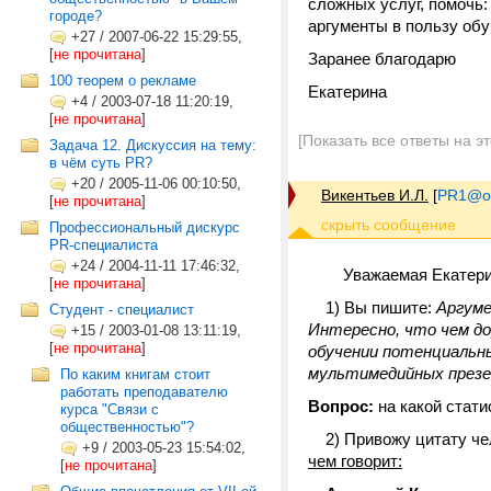
сложных услуг, помочь:
городе?
аргументы в пользу обу
+27
/
2007-06-22 15:29:55,
[
не прочитана
]
Заранее благодарю
100 теорем о рекламе
Екатерина
+4
/
2003-07-18 11:20:19,
[
не прочитана
]
[Показать все ответы на э
Задача 12. Дискуссия на тему:
в чём суть PR?
+20
/
2005-11-06 00:10:50,
Викентьев И.Л.
[
PR1@on
[
не прочитана
]
Профессиональный дискурс
PR-специалиста
+24
/
2004-11-11 17:46:32,
Уважаемая Екатери
[
не прочитана
]
1) Вы пишите:
Аргуме
Студент - специалист
Интересно, что чем до
+15
/
2003-01-08 13:11:19,
[
не прочитана
]
обучении потенциальн
мультимедийных презен
По каким книгам стоит
работать преподавателю
Вопрос:
на какой стат
курса "Связи с
общественностью"?
2) Привожу цитату чело
+9
/
2003-05-23 15:54:02,
чем говорит:
[
не прочитана
]