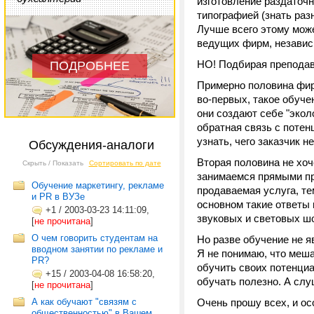
изготовление раздаточн
типографией (знать раз
Лучше всего этому мож
ведущих фирм, независи
НО! Подбирая преподава
ПОДРОБНЕЕ
Примерно половина фирм
во-первых, такое обуч
они создают себе "экол
обратная связь с потен
узнать, чего заказчик н
Обсуждения-аналоги
Вторая половина не хоч
Скрыть / Показать
Сортировать по дате
занимаемся прямыми про
Обучение маркетингу, рекламе
продаваемая услуга, т
и PR в ВУЗе
основном такие ответы
+1
/
2003-03-23 14:11:09,
звуковых и световых шоу
[
не прочитана
]
О чем говорить студентам на
Но разве обучение не 
вводном занятии по рекламе и
Я не понимаю, что меша
PR?
обучить своих потенциа
+15
/
2003-04-08 16:58:20,
обучать полезно. А слу
[
не прочитана
]
А как обучают "связям с
Очень прошу всех, и ос
общественностью" в Вашем