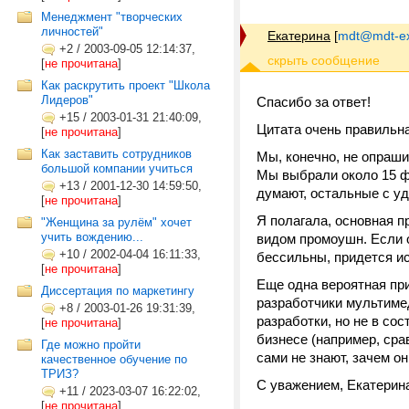
Менеджмент "творческих
личностей"
Екатерина
[
mdt@mdt-ex
+2
/
2003-09-05 12:14:37,
[
не прочитана
]
Как раскрутить проект "Школа
Лидеров"
Спасибо за ответ!
+15
/
2003-01-31 21:40:09,
Цитата очень правильна
[
не прочитана
]
Как заставить сотрудников
Мы, конечно, не опраши
большой компании учиться
Мы выбрали около 15 фи
+13
/
2001-12-30 14:59:50,
думают, остальные с у
[
не прочитана
]
Я полагала, основная п
"Женщина за рулём" хочет
учить вождению...
видом промоушн. Если о
+10
/
2002-04-04 16:11:33,
бессильны, придется ис
[
не прочитана
]
Еще одна вероятная при
Диссертация по маркетингу
разработчики мультиме
+8
/
2003-01-26 19:31:39,
разработки, но не в со
[
не прочитана
]
бизнесе (например, сра
Где можно пройти
сами не знают, зачем о
качественное обучение по
ТРИЗ?
С уважением, Екатерин
+11
/
2023-03-07 16:22:02,
[
не прочитана
]