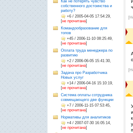
Как не потерять чувство
собственного достоинства и
работу?
+6
/
2005-04-05 17:54:29,
[Н
[
не прочитана
]
Командообразование для
топов
+45
/
2006-11-10 08:25:49,
[
не прочитана
]
Оплата труда менеджера по
развитию
+2
/
2006-06-05 15:41:30,
[
не прочитана
]
[Н
Задача про Разработчика
Новых услуг
+14
/
2006-04-16 15:10:19,
[
не прочитана
]
Система оплаты сотрудника
совмещающего две функции
+7
/
2006-11-15 07:53:45,
[
не прочитана
]
Нормативы для аналитиков
+4
/
2007-07-30 16:05:14,
[
не прочитана
]