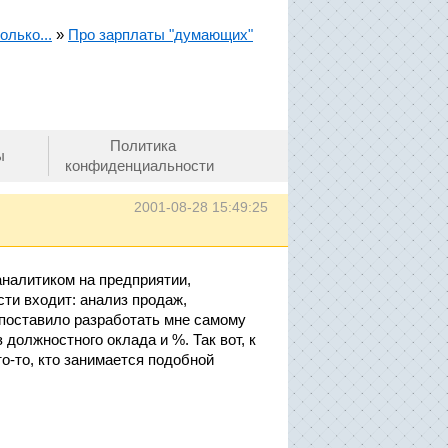
олько...
»
Про зарплаты "думающих"
Политика
ы
конфиденциальности
2001-08-28 15:49:25
налитиком на предприятии,
ти входит: анализ продаж,
 поставило разработать мне самому
 должностного оклада и %. Так вот, к
то-то, кто занимается подобной