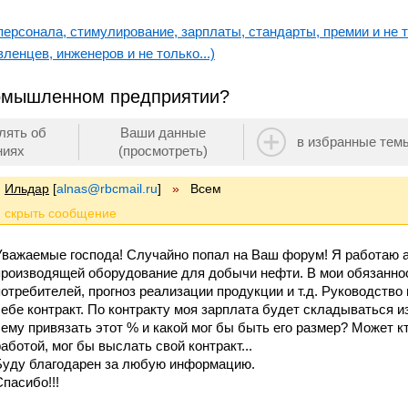
ерсонала, стимулирование, зарплаты, стандарты, премии и не т
ленцев, инженеров и не только...)
ромышленном предприятии?
лять об
Ваши данные
в избранные тем
ниях
(просмотреть)
Ильдар
[
alnas@rbcmail.ru
]
»
Всем
Уважаемые господа! Случайно попал на Ваш форум! Я работаю а
производящей оборудование для добычи нефти. В мои обязаннос
потребителей, прогноз реализации продукции и т.д. Руководство
себе контракт. По контракту моя зарплата будет складываться из
чему привязать этот % и какой мог бы быть его размер? Может к
работой, мог бы выслать свой контракт...
Буду благодарен за любую информацию.
Спасибо!!!