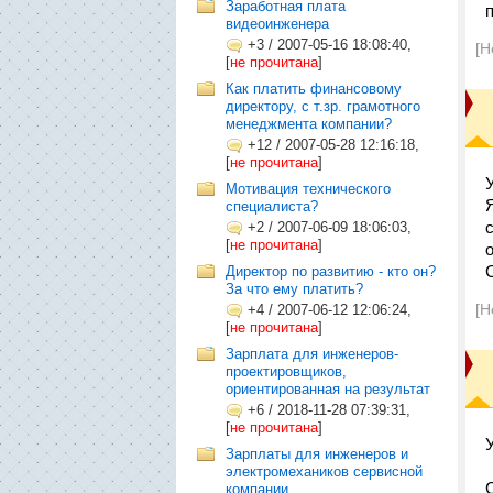
Заработная плата
видеоинженера
+3
/
2007-05-16 18:08:40,
[Н
[
не прочитана
]
Как платить финансовому
директору, с т.зр. грамотного
менеджмента компании?
+12
/
2007-05-28 12:16:18,
[
не прочитана
]
Мотивация технического
специалиста?
+2
/
2007-06-09 18:06:03,
[
не прочитана
]
Директор по развитию - кто он?
За что ему платить?
[Н
+4
/
2007-06-12 12:06:24,
[
не прочитана
]
Зарплата для инженеров-
проектировщиков,
ориентированная на результат
+6
/
2018-11-28 07:39:31,
[
не прочитана
]
Зарплаты для инженеров и
электромехаников сервисной
компании