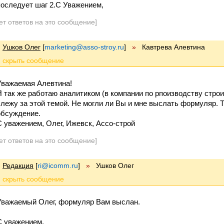
последует шаг 2.С Уважением,
ет ответов на это сообщение]
Ушков Олег
[
marketing@asso-stroy.ru
]
»
Кавтрева Алевтина
Уважаемая Алевтина!
Я так же работаю аналитиком (в компании по рпоизводству стро
слежу за этой темой. Не могли ли Вы и мне выслать формуляр. 
обсуждение.
С уважением, Олег, Ижевск, Ассо-строй
ет ответов на это сообщение]
Редакция
[
ri@icomm.ru
]
»
Ушков Олег
Уважаемый Олег, формуляр Вам выслан.
С уважением,