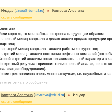
Ильдар
[
alnas@rbcmail.ru
]
»
Кавтрева Алевтина
Алевтине
Если коротко, то моя работа построена следующим образом:
· в первый месяц квартала я делаю анализ продаж продукции пр
квартала;
· во второй месяц квартала - анализ работы конкурентов;
· в третий месяц - анализ состояния нефтяных компаний (потреб
Второй и третий анализы носят ознакомительный характер и в ка
Конкретный результат приносит только первый анализ, т.е. это 
реализации оборудования).
Кроме трех анализов очень много «текучки», т.е. служебных и за
ет ответов на это сообщение]
Кавтрева Алевтина
[
kavtreva@triz-ri.ru
]
»
Ильдар