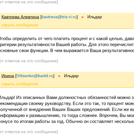
ет ответов на это сообщение]
Кавтрева Алевтина
[
kavtreva@triz-ri.ru
]
»
Ильдар
Чтобы определить от чего платить процент и с какой целью, дав
критерии результативности Вашей работы. Для этого перечислите,
основные свои функции. В чем выражается Ваша результативнос
ет ответов на это сообщение]
Ирина
[
IVitsenko@barkli.ru
]
»
Ильдар
Ильдар! Из описанных Вами должностных обязанностей можно за
рекомендации своему руководству. Если это так, то процент мож
полученной от внедрения Ваших Ваших предложений. Если же вы
информацию к размышлению, то тогда сложнее. Впрочем, Вы мож
бонусе по итогам работы за год. Обычно он составляет нескольк
ет ответов на это сообщение]