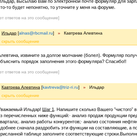
Ильдар, высылаю Вам по электронной почте формуляр для зарпл
что-то будет непонятно, то уточните у меня на форуме.
ет ответов на это сообщение]
Ильдар
[
alnas@rbcmail.ru
]
»
Кавтрева Алевтина
Алевтина, извините за долгое молчание (болел). Формуляр полу
объяснить порядок заполнения этого формуляра? Спасибо!!
ет ответов на это сообщение]
Кавтрева Алевтина
[
kavtreva@triz-ri.ru
]
»
Ильдар
Уважаемый Ильдар!
Шаг 1
. Напишите сколько Вашего "чистого" 
из перечисленных ниже функций:· анализ продаж продукции пред
квартала;. анализ работы конкурентов;· анализ состояния нефт
удобнее сначала раздробить эти функции на составляющие, а по
присланной таблице заполните соответствующие строки.Выполни