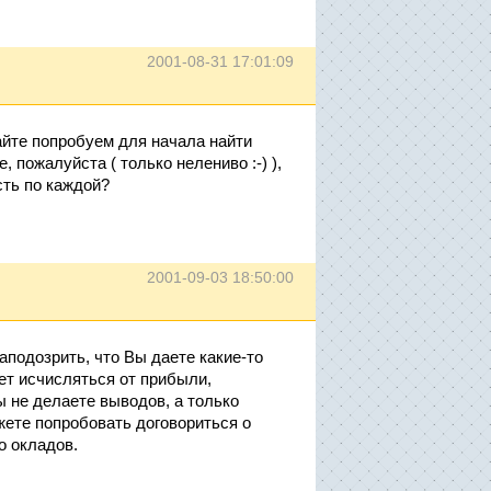
2001-08-31 17:01:09
айте попробуем для начала найти
 пожалуйста ( только нелениво :-) ),
ть по каждой?
2001-09-03 18:50:00
подозрить, что Вы даете какие-то
ет исчисляться от прибыли,
 не делаете выводов, а только
ете попробовать договориться о
о окладов.