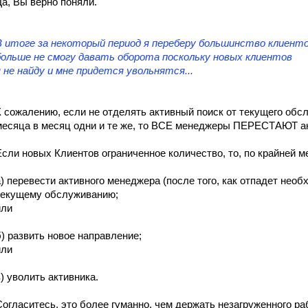
Да, Вы верно поняли.
В итоге за некоторый период я переберу большинство клиенто
больше не смогу давать оборота поскольку новых клиентов
я не найду и мне придется увольнятся...
К сожалению, если не отделять активный поиск от текущего обс
месяца в месяц одни и те же, то ВСЕ менеджеры ПЕРЕСТАЮТ ак
Если новых Клиентов ограниченное количество, то, по крайней ме
а) перевести активного менеджера (после того, как отпадет необх
текущему обслуживанию;
или
б) развить новое направление;
или
в) уволить активника.
Согласитесь, это более гуманно, чем держать незагруженного ра