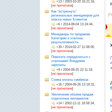
+13
/
2003-10-20 16:21:16,
[
не прочитана
]
Как "встряхнуть"
[П
региональных менеджеров для
поиска новых Клиентов
+6
/
2014-08-04 13:24:44,
[
не прочитана
]
Менеджеры по продажам.
Категории и эталоны
результативности.
+30
/
2014-02-27 11:08:00,
[
не прочитана
]
Помогите определиться с
эталонами! Внедряем
зарплаты
+8
/
2004-08-25 22:11:18,
[
не прочитана
]
Схема оплаты симбиоза
+16
/
2004-09-26 13:19:31,
[
не прочитана
]
Увеличение объема продаж
отделочных материалов
+14
/
2002-12-11 18:58:34,
[
не прочитана
]