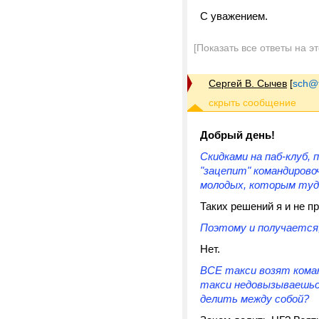
С уважением.
[Показать все ответы на э
Сергей В. Сычев
[
sch@tr
Добрый день!
Скидками на паб-клуб, 
"зацепит" командировоч
молодых, которым туда
Таких решений я и не п
Поэтому и получается,
Нет.
ВСЕ такси возят коман
такси недовызываешься 
делить между собой?