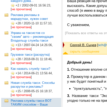
Ваша реакция на прочи
каждого дома...
+2
/
2002-09-01 16:56:23,
высказать. Какие допу
[
не прочитана
]
способ (я имею в виду
Реклама рекламы в
лучше воспользоваться
маршрутках, нужен совет
+28
/
2020-11-10 11:57:10,
С уважением,
[
не прочитана
]
Управа на таксистов со
[Показать все ответы на э
"своим" авто – рекомендация
Владельцу службы такси
Сергей В. Сычев
[
sch@tr
+13
/
2007-04-24 14:26:06,
[
не прочитана
]
Грузовое такси (раскрутка)
+28
/
2018-08-31 11:18:46,
Добрый день!
[
не прочитана
]
Как назвать службу такси?
1.
Отношение вполне спок
+14
/
2014-06-21 13:56:44,
2.
Промоутер в данном к
[
не прочитана
]
у них будет понятный и
Новая служба такси. Способы
раскрутки и рекламы?
"пунктуальность", "т
+15
/
2008-05-15 16:18:37,
[
не прочитана
]
3.
Название такси "Экс
угодно только не на пр
Реклама службы такси ВОТ
ТАКИМ способом – Ваше