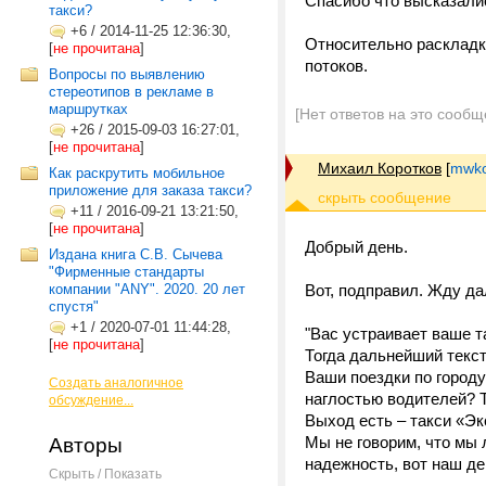
Спасибо что высказалис
такси?
+6
/
2014-11-25 12:36:30,
Относительно раскладк
[
не прочитана
]
потоков.
Вопросы по выявлению
стереотипов в рекламе в
маршрутках
[Нет ответов на это сообщ
+26
/
2015-09-03 16:27:01,
[
не прочитана
]
Михаил Коротков
[
mwko
Как раскрутить мобильное
приложение для заказа такси?
+11
/
2016-09-21 13:21:50,
[
не прочитана
]
Добрый день.
Издана книга С.В. Сычева
"Фирменные стандарты
компании "ANY". 2020. 20 лет
Вот, подправил. Жду да
спустя"
+1
/
2020-07-01 11:44:28,
"Вас устраивает ваше т
[
не прочитана
]
Тогда дальнейший текст
Ваши поездки по город
Создать аналогичное
наглостью водителей? 
обсуждение...
Выход есть – такси «Эк
Мы не говорим, что мы 
Авторы
надежность, вот наш де
Скрыть / Показать