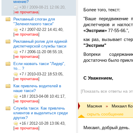
мнение?
+30
/
2009-08-21 12:06:20,
Более того, текст:
[
не прочитана
]
"Ваше передвижение п
Рекламный слоган для
"Зеленоглазого такси"
диспетчеров и нагло
+2
/
2007-02-22 14:41:40,
«Экстрим»
77-55-66.",
[
не прочитана
]
как раз, вызывает сте
Рекламный ролик для единой
"Экстрим"
диспетчерской службы такси
+7
/
2006-11-20 08:55:19,
Вопреки содержа
[
не прочитана
]
достаточно было приклю
Если назвать такси "Лидер",
то... ?
+7
/
2010-03-22 18:53:05,
С Уважением,
[
не прочитана
]
Как привлечь водителей в
наше такси?
[Показать все ответы на э
+18
/
2013-04-08 10:41:17,
[
не прочитана
]
Масяня
»
Михаил Ко
Служба такси. Как привлечь
клиентов и выделиться среди
других?
+16
/
2012-10-28 13:06:43,
Михаил, добрый день.
[
не прочитана
]