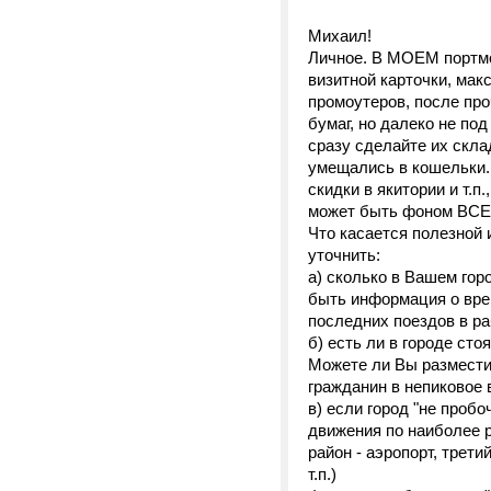
Михаил!
Личное. В МОЕМ портмон
визитной карточки, мак
промоутеров, после про
бумаг, но далеко не под
сразу сделайте их скл
умещались в кошельки. 
скидки в якитории и т.
может быть фоном ВСЕХ
Что касается полезной
уточнить:
а) сколько в Вашем гор
быть информация о вре
последних поездов в ра
б) есть ли в городе ст
Можете ли Вы размести
гражданин в непиковое
в) если город "не проб
движения по наиболее 
район - аэропорт, трети
т.п.)