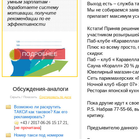
умным зарплатам -
Выход есть – служба та
доработаете систему
Мы не собираемся заявл
мотивации, получите
прилагает максимум уси
рекомендации по ее
эффективности
Кстати! Приняв решени
участником розыгрышей 
Паб-клубе «Каравелла»
Плюс ко всему просто, 
скидки:
ПОДРОБНЕЕ
Паб – клуб « Каравелл
Сауна «Коралл» 20 % д
Ювелирный магазин-сал
Сеть парикмахерских «
Ночной клуб «Борт 07»
Обсуждения-аналоги
Ресторан японской кухн
Скрыть / Показать
Сортировать по дате
Пока другие идут к сво
Возможно ли раскрутить
P.S. Набрав 77-55-66, 
ТАКСИ как таковое? Как его
критику.
рекламировать?
+43
/
2017-06-26 15:17:21,
Предъявителю данного ф
[
не прочитана
]
Номер такси под номером