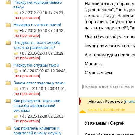
Раскрутка корпоративного
На мой взгляд, обращен
такси
"дальнейший", "передви
+3
/
2012-09-16 17:25:21,
заявлять" и др. Заменит
[
не прочитана
]
"нарвались (звучит гру
Начинаю с чистого листа!
наглость водителей", "д
+5
/
2013-10-10 07:18:12,
[
не прочитана
]
Пока другие идут к св
Что делать, если служба
звучит замечательно, н
такси не развивается?
+8
/
2010-02-03 07:18:19,
А в целом идея неплоха
[
не прочитана
]
Масяня.
Раскрутка службы такси
+16
/
2012-02-02 12:04:48,
С уважением.
[
не прочитана
]
Зачем автовладельцу такси
[Показать все ответы на э
+11
/
2011-10-12 03:44:01,
[
не прочитана
]
Как раскрутить такси или
Михаил Коротков
[
mwko
способы эффективной
рекламы
+4
/
2015-12-08 02:15:03,
[
не прочитана
]
Уважаемый Сергей.
Как привлечь клиентов и
водителей в нашу службу