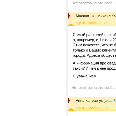
[Нет ответов на это сообщ
Масяня
»
Михаил Ко
Самый расхожий способ
а, например, с 1 июля 2
Этим покажете, что не 
только о Ваших клиента
города. Адреса обществ
А информация про свадь
такси? И из-за неё прод
С уважением.
[Нет ответов на это сообщ
Анна Каправчук
[
akapl@