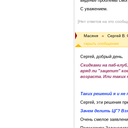
виденье проблемы смогу
С уважением.
[Нет ответов на это сообщ
Масяня
»
Сергей В.
С
ергей, добрый день
.
Скидками на паб-клуб
вряд ли "зацепит" ком
возраста. Или таких
Таких решений я и не 
Сергей
, эти решения пр
Зачем делить ЦГ? Взя
Очень смелое заявлени
Подскажите Задачедат