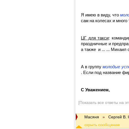
Я имею в виду, что
мол
сам на колесах и много т
ЦГ для такси
: команди
праздничные и предпра
а также и ... ... Михаил
А в группу
молодые усп
. Если под название фи
С Уважением
,
[Показать все ответы на э
Масяня
»
Сергей В.