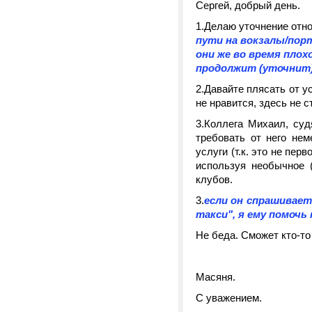
Сергей, добрый день.
1.Делаю уточнение отно
пути на вокзалы/пор
они же во время плохо
продолжит (уточнит
2.Давайте плясать от у
не нравится, здесь не с
3.Коллега Михаил, су
требовать от него нем
услуги (т.к. это не пер
используя необычное 
клубов.
3.
если он спрашивает
такси", я ему помочь 
Не беда. Сможет кто-то
Масяня.
С уважением.