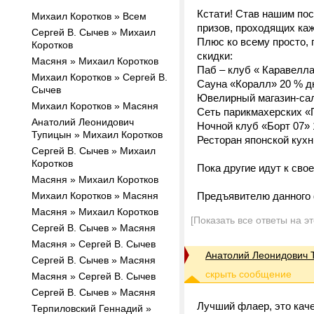
Кстати! Став нашим по
Михаил Коротков » Всем
призов, проходящих каж
Сергей В. Сычев » Михаил
Плюс ко всему просто, 
Коротков
скидки:
Масяня » Михаил Коротков
Паб – клуб « Каравелл
Михаил Коротков » Сергей В.
Сауна «Коралл» 20 % д
Сычев
Ювелирный магазин-сал
Михаил Коротков » Масяня
Сеть парикмахерских «
Анатолий Леонидович
Ночной клуб «Борт 07»
Тупицын » Михаил Коротков
Ресторан японской кухн
Сергей В. Сычев » Михаил
Коротков
Пока другие идут к сво
Масяня » Михаил Коротков
Михаил Коротков » Масяня
Предъявителю данного ф
Масяня » Михаил Коротков
[Показать все ответы на э
Сергей В. Сычев » Масяня
Масяня » Сергей В. Сычев
Анатолий Леонидович 
Сергей В. Сычев » Масяня
Масяня » Сергей В. Сычев
Сергей В. Сычев » Масяня
Лучший флаер, это каче
Терпиловский Геннадий »