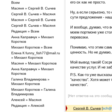
его ох как не просто.
Всем
Масяня » Сергей В. Сычев
Ну, а если серьезно, т
Сергей В. Сычев » Масяня
сути предложения - наш
Масяня » Сергей В. Сычев
Сергей В. Сычев » Масяня
И вообще, думаю, что 
Редакция » Всем
моем портмоне уже стол
Анна Каправчук » Михаил
перевозки.
Коротков
Понимаю, что этим сам
Михаил Коротков » Всем
ценность. Но не думаю,
Елена К funny_fish77@mail.ru
» Михаил Коротков
Мой вывод такой! Соср
Масяня » Михаил Коротков
качестве услуг. И не за
Анна Каправчук » Михаил
Коротков
P.S. Как-то уже высказ
Галина Владимирова »
"качество". Хотя может
Михаил Коротков
качество".
Михаил Коротков » Галина
Владимирова
[Нет ответов на это сообщ
Алексей » Масяня
Редакция » Алексей
Сергей В. Сычев
[
sch@tr