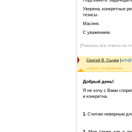
Уверена, конкретные р
тезисы.
Масяня.
С уважением.
[Показать все ответы на э
Сергей В. Сычев
[
sch@tr
Добрый день!
Я не хочу с Вами спори
и конкретна.
1.
Считаю неверным для 
2.
Мне также, как и др.