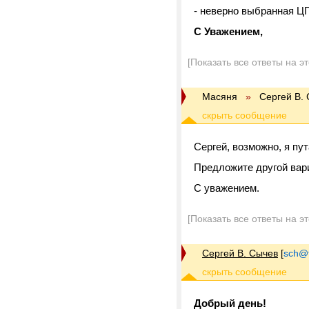
- неверно выбранная ЦГ
C Уважением,
[Показать все ответы на э
Масяня
»
Сергей В.
Сергей,
возможно, я пут
Предложите другой вари
С уважением.
[Показать все ответы на э
Сергей В. Сычев
[
sch@tr
Добрый день!