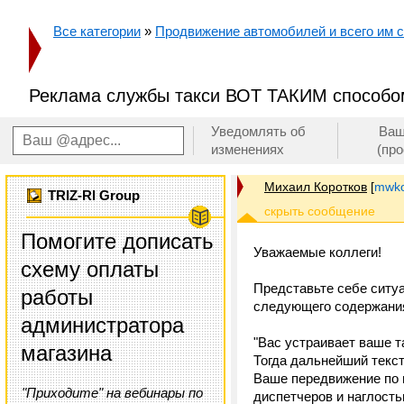
Все категории
»
Продвижение автомобилей и всего им с
Реклама службы такси ВОТ ТАКИМ способо
Уведомлять об
Ваш
изменениях
(пр
Михаил Коротков
[
mwko
TRIZ-RI Group
Помогите дописать
Уважаемые коллеги!
схему оплаты
Представьте себе ситуа
работы
следующего содержани
администратора
"Вас устраивает ваше т
магазина
Тогда дальнейший текст
Ваше передвижение по 
"Приходите" на вебинары по
диспетчеров и наглост