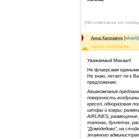
[Нет ответов на это сообщ
Анна Каправчук
[
akapl@
Уважаемый Михаил!
Не флаерсами едиными.
Не знаю, летает ли к Ва
предложение:
Авиакомпания предлага
поверхность воздушных
кресел, одноразовая по
шторы и ковры; размещ
AIRLINES; размещение 
талонах, буклетах, ра
"Домодедово", на стой
этажного администрати