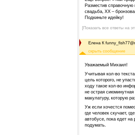
Разместив справочную 
свадьба, ХХ – бронзовая
Подкиньте идейку!
[Показать все ответы на э
Елена К funny_fish77@m
Уважаемый Михаил!
Учитывая кол-во текста
цель которого, не упаст
ходу такое кол-во инфо
не острая сиюминутная 
макулатуру, которую ра
Уж если хочестся помес
где человек скучает, гд
автобусе, пока едет на 
подумать.