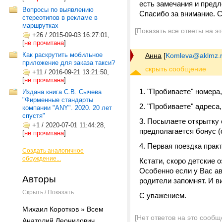
есть замечания и предл
Вопросы по выявлению
Спасибо за внимание. 
стереотипов в рекламе в
маршрутках
[Показать все ответы на э
+26
/
2015-09-03 16:27:01,
[
не прочитана
]
Как раскрутить мобильное
Анна
[
Komleva@aklmz.
приложение для заказа такси?
+11
/
2016-09-21 13:21:50,
[
не прочитана
]
1. "Пробиваете" номера
Издана книга С.В. Сычева
"Фирменные стандарты
2. "Пробиваете" адреса
компании "ANY". 2020. 20 лет
спустя"
3. Посылаете открытку 
+1
/
2020-07-01 11:44:28,
предполагается бонус (
[
не прочитана
]
4. Первая поездка прак
Создать аналогичное
обсуждение...
Кстати, скоро детские 
Особенно если у Вас ав
Авторы
родители запомнят. И 
Скрыть / Показать
С уважением.
Михаил Коротков » Всем
[Нет ответов на это сообщ
Анатолий Леонидович