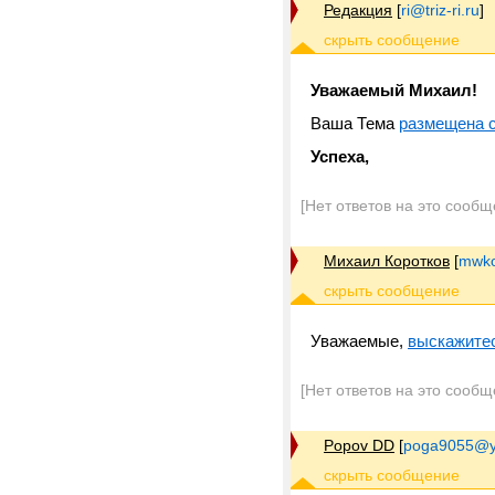
Редакция
[
ri@triz-ri.ru
]
Уважаемый Михаил!
Ваша Тема
размещена с
Успеха,
[Нет ответов на это сообщ
Михаил Коротков
[
mwko
Уважаемые,
выскажитесь
[Нет ответов на это сообщ
Popov DD
[
poga9055@y