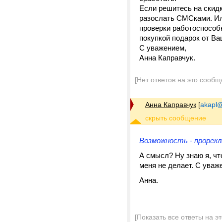
Если решитесь на скид
разослать СМСками. Ил
проверки работоспособн
покупкой подарок от Ваш
С уважением,
Анна Каправчук.
[Нет ответов на это сообщ
Анна Каправчук
[
akapl@
Возможность - прорекл
А смысл? Ну знаю я, что
меня не делает. С уваж
Анна.
[Показать все ответы на э