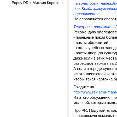
Popov DD » Михаил Коротков
, а во-вторых, надежд
дни. Когда загруженнос
справляются.
Не справляются операт
Телефоны-автоматы да
Рекомендую обследова
- приемные покои боль
- вахты общежитий
- холлы учебных завед
- вахты дворцов культу
Даже если в этих места
разрешают звонить за 2
А если в городе сущес
изготавливающей карточ
чтобы такая карточка б
Сходите на
http://www.reklama-mam
Из этого обсуждения п
мелочей, которые выдел
Про PR. Подумайте, как
спонсорскую помощь (в