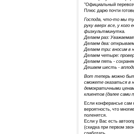
"Официальный перевозч
Плюс дарю почти готов
Господа, что-то мы т
руку вверх все, у ког
физкультминутка.
Делаем раз: Уважаемая
Делаем два: открывае
Делаем три: вносим в н
Делаем четыре: провер
Делаем пять - сохраня
Дешаем шесть - аплод
Вот теперь можно быт
сможете оказаться в н
демократичными ценам
клиентов (далее сами 
Если конферансье сам 
вероятность, что многи
поленятся.
Если у Вас есть автооп
(скидка при первом зво
сработать.