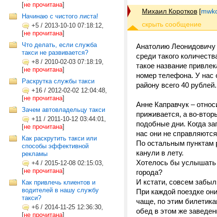
[
не прочитана
]
Михаил Коротков
[
mwko
Начинаю с чистого листа!
+5
/
2013-10-10 07:18:12,
[
не прочитана
]
Что делать, если служба
Анатолию Леонидовичу и
такси не развивается?
среди такого количеств
+8
/
2010-02-03 07:18:19,
такое название привлек
[
не прочитана
]
номер телефона. У нас о
Раскрутка службы такси
району всего 40 рублей.
+16
/
2012-02-02 12:04:48,
[
не прочитана
]
Анне Каправчук – относ
Зачем автовладельцу такси
приживается, а во-втор
+11
/
2011-10-12 03:44:01,
подобные дни. Когда заг
[
не прочитана
]
нас они не справляются
Как раскрутить такси или
По остальным пунктам 
способы эффективной
канули в лету.
рекламы
Хотелось бы услышать с
+4
/
2015-12-08 02:15:03,
[
не прочитана
]
города?
И кстати, совсем забыл
Как привлечь клиентов и
водителей в нашу службу
При каждой поездке они
такси?
чаще, по этим билетика
+6
/
2014-11-25 12:36:30,
обед в этом же заведени
[
не прочитана
]