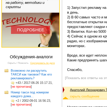
на работу, методики и
скрипты
1) Запустил рекламу на
в день.
2) В 60 самых часто и 
бесплатные открытки н
предоставляют скидки н
ПОДРОБНЕЕ
3) Визитки. Кол-во 5000
4) Сейчас в одном из кр
радио, но с изображени
мониторах.
Вроде, все идет неплох
Обсуждения-аналоги
Какие предпринять шаги
Скрыть / Показать
Сортировать по дате
Спасибо,
Возможно ли раскрутить
ТАКСИ как таковое? Как его
[Показать все ответы на э
рекламировать?
+43
/
2017-06-26 15:17:21,
[
не прочитана
]
Анатолий Леонидович 
Номер такси под номером
каждого дома...
+2
/
2002-09-01 16:56:23,
[
не прочитана
]