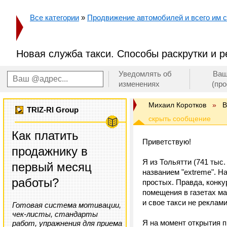
Все категории
»
Продвижение автомобилей и всего им с
Новая служба такси. Способы раскрутки и 
Уведомлять об
Ваш
изменениях
(пр
Михаил Коротков
»
В
TRIZ-RI Group
Как платить
Приветствую!
продажнику в
Я из Тольятти (741 тыс.
первый месяц
названием "extreme". Н
работы?
простых. Правда, конк
помещения в газетах ма
и свое такси не реклам
Готовая система мотивации,
чек-листы, стандарты
Я на момент открытия 
работ, упражнения для приема