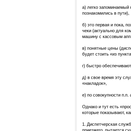
а) легко запоминаемый 
познакомились в пути),
б) это первая и пока, 
чеки (актуально для ко
машину с кассовым апп
в) понятные цены (дисп
будет стоить «из пункта
г) быстро обеспечивают
д) в свое время эту сл
«накладок»,
е) по совокупности п.п.
Однако и тут есть «про
которые показывают, к
1. Диспетчерская служб
приезжего, пытается су