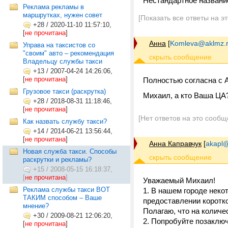
Нестандартное название
Реклама рекламы в
маршрутках, нужен совет
[Показать все ответы на э
+28
/
2020-11-10 11:57:10,
[
не прочитана
]
Анна
[
Komleva@aklmz.
Управа на таксистов со
"своим" авто – рекомендация
Владельцу службы такси
+13
/
2007-04-24 14:26:06,
[
не прочитана
]
Полностью согласна с 
Грузовое такси (раскрутка)
Михаил, а кто Ваша ЦА
+28
/
2018-08-31 11:18:46,
[
не прочитана
]
[Нет ответов на это сообщ
Как назвать службу такси?
+14
/
2014-06-21 13:56:44,
[
не прочитана
]
Анна Каправчук
[
akapl@
Новая служба такси. Способы
раскрутки и рекламы?
+15
/
2008-05-15 16:18:37,
[
не прочитана
]
Уважаемый Михаил!
Реклама службы такси ВОТ
1. В нашем городе нек
ТАКИМ способом – Ваше
предоставлении коротко
мнение?
Полагаю, что на количе
+30
/
2009-08-21 12:06:20,
2. Попробуйте позаключ
[
не прочитана
]