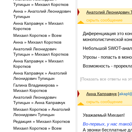
Тупицын » Михаил Коротков
Анна » Анатолий Леонидович
Анатолий Леонидович 
Тупицын
Анна Каправчук » Михаил
Коротков
Диференциация это кон
Михаил Коротков » Всем
монополистической кон
Анна » Михаил Коротков
Небольшой SWOT-анализ
Анатолий Леонидович
Тупицын » Михаил Коротков
Угрозы - попасть в моно
Анна Каправчук » Михаил
Возможность - прорекла
Коротков
Анна Каправчук » Анатолий
Леонидович Тупицын
[Показать все ответы на э
Галина Владимирова »
Михаил Коротков
Анна Каправчук
[
akapl@
Анатолий Леонидович
Тупицын » Анна Каправчук
Михаил Коротков » Анатолий
Леонидович Тупицын
Уважаемый Михаил!
Редакция » Михаил Коротков
Во-первых, у нас тако
Михаил Коротков » Всем
А звонки бесплатные д