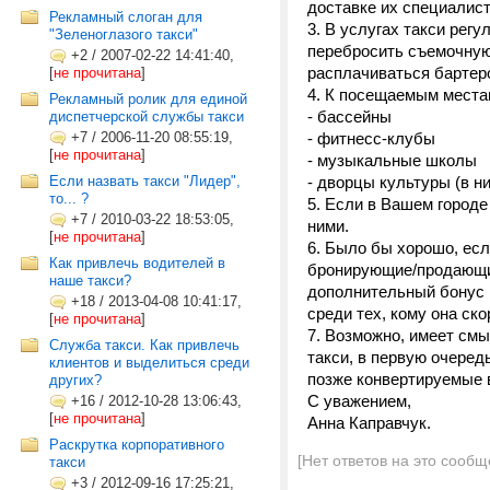
доставке их специалист
Рекламный слоган для
3. В услугах такси ре
"Зеленоглазого такси"
перебросить съемочную 
+2
/
2007-02-22 14:41:40,
расплачиваться бартеро
[
не прочитана
]
4. К посещаемым места
Рекламный ролик для единой
- бассейны
диспетчерской службы такси
+7
/
2006-11-20 08:55:19,
- фитнесс-клубы
[
не прочитана
]
- музыкальные школы
Если назвать такси "Лидер",
- дворцы культуры (в н
то... ?
5. Если в Вашем город
+7
/
2010-03-22 18:53:05,
ними.
[
не прочитана
]
6. Было бы хорошо, ес
Как привлечь водителей в
бронирующие/продающие
наше такси?
дополнительный бонус и
+18
/
2013-04-08 10:41:17,
среди тех, кому она ско
[
не прочитана
]
7. Возможно, имеет смы
Служба такси. Как привлечь
такси, в первую очеред
клиентов и выделиться среди
позже конвертируемые в
других?
С уважением,
+16
/
2012-10-28 13:06:43,
[
не прочитана
]
Анна Каправчук.
Раскрутка корпоративного
[Нет ответов на это сообщ
такси
+3
/
2012-09-16 17:25:21,