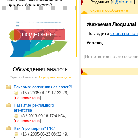
Редакция
[
ri@triz-ri.ru
]
нужных должностей
Уважаемая Людмила!
Поглядите
слева на па
ПОДРОБНЕЕ
Успеха,
[Нет ответов на это сообщ
Обсуждения-аналоги
Скрыть / Показать
Сортировать по дате
Реклама: сапожник без сапог?!
+15
/
2005-01-19 17:32:26,
[
не прочитана
]
Развитие рекламного
агентства
+8
/
2013-09-18 17:41:54,
[
не прочитана
]
Как "пропиарить" PR?
+16
/
2005-06-23 08:32:49,