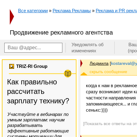
Все категории
»
Реклама Рекламы
»
Реклама и PR рекл
Продвижение рекламного агентства
Уведомлять об
Ваш
изменениях
(пр
Людмила
[
kostareval@
TRIZ-RI Group
Как правильно
когда к нам в рекламно
рассчитать
сразу возникают идеи ка
частности направления -
зарплату технику?
запоминающееся... и гл
сенькс:))))
Участвуйте в вебинарах по
умным зарплатам: научим
[Показать все ответы на э
разрабатывать
эффективные работающие
системы мотивации для