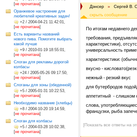
[
не прочитана
]
Дэнсер
»
Сергей В. 
Оранжевое настроение для
любителей креативных задач!
+2
/
2004-04-21 11:42:01,
[
не прочитана
]
По итогам недавнего де
Есть варианты названий
требования, предъявляе
нового пива. Помогите выбрать
характеристики), отсут
какой лучше
+9
/
2010-01-19 18:55:01,
универсальность приме
[
не прочитана
]
характеристики: (обычн
Слоган для рекламы дорогой
колбасы
вкусно - кисловато(резк
+24
/
2005-05-26 09:17:50,
нежный - резкий вкус
[
не прочитана
]
Слоганы для зоны (обеденной)
для бутербродов подой
+5
/
2005-01-31 10:22:53,
[
не прочитана
]
аппетитный - слишком 
Необходимо название (хлебцы)
слова, употребляющиеся
+8
/
2004-10-20 19:14:59,
французки, рыба запече
[
не прочитана
]
Слоган для колбасы
[Показать все ответы на э
+5
/
2004-03-28 10:02:38,
[
не прочитана
]