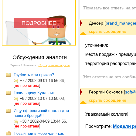
[Показать все ответы на э
ПОДРОБНЕЕ
Дэнсер
[
brand_manager
уточнения:
места продаж - преиму
Обсуждения-аналоги
территория распростран
Скрыть / Показать
Сортировать по дате
Грубость или прикол?
[Нет ответов на это сообщ
+7
/
2002-09-01 16:56:36,
[
не прочитана
]
Георгий Соколов
[
soft@
Точильщику Куяльник
+9
/
2002-10-07 10:50:08,
[
не прочитана
]
Ищу еффективній слоган для
Уважаемый коллега!
нового бренда!!!
+30
/
2002-04-09 13:44:56,
Посмотрите:
Модели ре
[
не прочитана
]
Новый чай в море чая - как