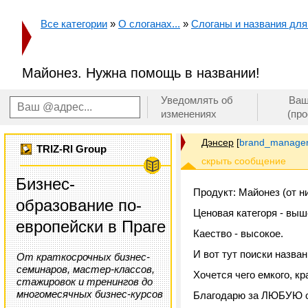
Все категории
»
О слоганах...
»
Слоганы и названия для 
Майонез. Нужна помощь в названии!
Уведомлять об
Ваш
изменениях
(пр
Дэнсер
[
brand_manager
TRIZ-RI Group
Бизнес-
Продукт: Майонез (от н
образование по-
Ценовая категоря - выш
европейски в Праге
Каество - высокое.
И вот тут поиски назван
От краткосрочных бизнес-
семинаров, мастер-классов,
Хочется чего емкого, кр
стажировок и тренингов до
многомесячных бизнес-курсов
Благодарю за ЛЮБУЮ о