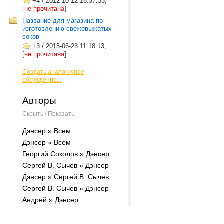
+4
/
2012-10-12 16:37:33,
[
не прочитана
]
Название для магазина по
изготовлению свежевыжатых
соков
+3
/
2015-06-23 11:18:13,
[
не прочитана
]
Создать аналогичное
обсуждение...
Авторы
Скрыть / Показать
Дэнсер » Всем
Дэнсер » Всем
Георгий Соколов » Дэнсер
Сергей В. Сычев » Дэнсер
Дэнсер » Сергей В. Сычев
Сергей В. Сычев » Дэнсер
Андрей » Дэнсер