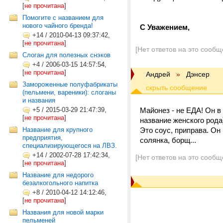
[
не прочитана
]
Помогите с названием для
нового чайного бренда!
С Уважением,
+14
/
2010-04-13 09:37:42,
[
не прочитана
]
[Нет ответов на это сообщ
Cлоган для полезных снэков
+4
/
2006-03-15 14:57:54,
[
не прочитана
]
Андрей
»
Дэнсер
Замороженные полуфабрикаты
(пельмени, вареники): слоганы
и названия
+5
/
2015-03-29 21:47:39,
Майонез - не ЕДА! Он в
[
не прочитана
]
название женского рода
Название для крупного
Это соус, приправа. Он
предприятия,
солянка, борщ...
специализирующегося на ЛВЗ.
+14
/
2002-07-28 17:42:34,
[Нет ответов на это сообщ
[
не прочитана
]
Название для недорого
безалкогольного напитка
+8
/
2010-04-12 14:12:46,
[
не прочитана
]
Названия для новой марки
пельменей