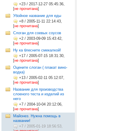
+23
/
2017-12-27 05:45:36,
[
не прочитана
]
Убойное название для еды
+8
/
2005-11-11 22:14:43,
[
не прочитана
]
Слоган для соевых соусов
+2
/
2003-09-09 15:43:42,
[
не прочитана
]
Ну ка блесните смекалкой!
+17
/
2005-07-15 18:31:30,
[
не прочитана
]
Оцените слоган ( плакат вино-
водка)
+13
/
2005-02-11 05:12:07,
[
не прочитана
]
Название для производства
слоеного теста и изделий из
него
+7
/
2004-10-04 20:12:06,
[
не прочитана
]
Майонез. Нужна помощь в
названии!
+7
/
2005-01-19 18:56:53,
[
не прочитана
]