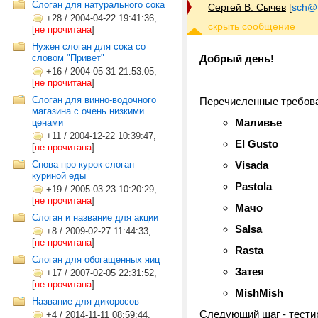
Слоган для натурального сока
Сергей В. Сычев
[
sch@tr
+28
/
2004-04-22 19:41:36,
[
не прочитана
]
Нужен слоган для сока со
словом "Привет"
Добрый день!
+16
/
2004-05-31 21:53:05,
[
не прочитана
]
Слоган для винно-водочного
Перечисленные требов
магазина с очень низкими
Маливье
ценами
+11
/
2004-12-22 10:39:47,
El Gusto
[
не прочитана
]
Снова про курок-слоган
Visada
куриной еды
Pastola
+19
/
2005-03-23 10:20:29,
[
не прочитана
]
Мачо
Слоган и название для акции
Salsa
+8
/
2009-02-27 11:44:33,
[
не прочитана
]
Rasta
Слоган для обогащенных яиц
Затея
+17
/
2007-02-05 22:31:52,
[
не прочитана
]
MishMish
Название для дикоросов
Следующий шаг - тести
+4
/
2014-11-11 08:59:44,