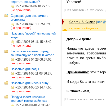
Успехов!
обратить внимание?
+5
/
2002-11-06 10:29:15,
[Нет ответов на это сообщ
[
не прочитана
]
Сценарий для рекламного
агентства
Сергей В. Сычев
[
sch@tr
+6
/
2004-04-01 12:51:29,
[
не прочитана
]
Название "новой" минеральной
воды...
Добрый день!
+52
/
2006-03-16 15:48:40,
[
не прочитана
]
Напишите здесь перече
Как можно назвать фирму,
замечаний, требовани
занимающуюся чаем и кофе?
Клиент, во время выбор
+26
/
2005-04-28 08:57:06,
пробует.
[
не прочитана
]
Название для воды
Примечание:
эти "стер
+22
/
2024-03-11 08:36:27,
[
не прочитана
]
И когда Вы это напиши
Название для мяса к пиву
+10
/
2004-05-10 14:47:56,
C Уважением,
[
не прочитана
]
Придумываем название
[Показать все ответы на э
торговой марки майонеза
+5
/
2004-09-10 20:36:47,